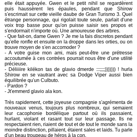
elle était appuyée. Gwen et le petit nihil se regardèrent
puis haussèrent les épaules, pendant que Shirow
s'escrimait sur cette vieille daube de Gran Turismo 3. Quel
étrange personnage, qui rigolait toute seule, parlait d'une
voix trop basse pour qu'on puisse saisir ses propos et
s'endormait n'importe où. Une amoureuse des arbres.
- Que fait-on, dame Gwen ? Je me la fais discretos pendant
qu'elle ronfle et ensuite on la droppe dans les orties, ou on
trouve moyen de s'en accomoder ?
- A votre guise mon ami, mais peut-être une prétresse
accoutumée à ces contrées pourrait nous être d'une utilité
précieuse.
- Déliiiire kilékon tas de glavio dmerde :::;;;;))))))) ! hurla
Shirow en se vautrant avec sa Dodge Viper aussi bien
équilibrée qu'un Culbuto.
- Pardon ?
- Jt'emmerd glavio ala kon.
Très rapidement, cette joyeuse compagnie s'agrémenta de
nouveaux venus, toujours plus nombreux, qui semaient
leur cacophonie bordélique partout où ils passaient,
hurlant, violant et rasant tout sur leur passage. Ils ne
respectaient rien, riaient de tout et de tout le monde sans la
moindre distinction, pillaient, étaient sales et laids. Tu parle
d'un beau troupeau de héros à la con.