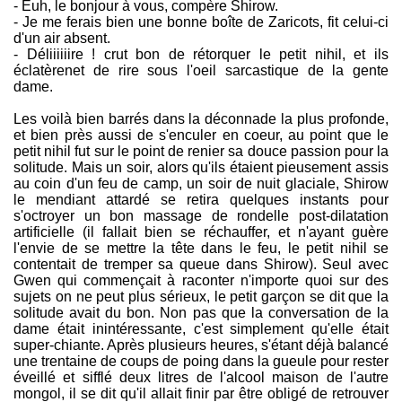
- Euh, le bonjour à vous, compère Shirow.
- Je me ferais bien une bonne boîte de Zaricots, fit celui-ci
d'un air absent.
- Déliiiiiire ! crut bon de rétorquer le petit nihil, et ils
éclatèrenet de rire sous l'oeil sarcastique de la gente
dame.
Les voilà bien barrés dans la déconnade la plus profonde,
et bien près aussi de s'enculer en coeur, au point que le
petit nihil fut sur le point de renier sa douce passion pour la
solitude. Mais un soir, alors qu'ils étaient pieusement assis
au coin d'un feu de camp, un soir de nuit glaciale, Shirow
le mendiant attardé se retira quelques instants pour
s'octroyer un bon massage de rondelle post-dilatation
artificielle (il fallait bien se réchauffer, et n'ayant guère
l'envie de se mettre la tête dans le feu, le petit nihil se
contentait de tremper sa queue dans Shirow). Seul avec
Gwen qui commençait à raconter n'importe quoi sur des
sujets on ne peut plus sérieux, le petit garçon se dit que la
solitude avait du bon. Non pas que la conversation de la
dame était inintéressante, c'est simplement qu'elle était
super-chiante. Après plusieurs heures, s'étant déjà balancé
une trentaine de coups de poing dans la gueule pour rester
éveillé et sifflé deux litres de l'alcool maison de l'autre
mongol, il se dit qu'il allait finir par être obligé de retrouver