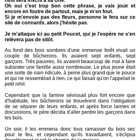
nihil sera inscrit à sa Une.
Oh oui c'est trop bon cette phrase, je vais jouir et
encore en foutre de partout, mais je m'en fout.
Si je m'envoie pas des fleurs, personne le fera sur ce
site de connards, alors j'hésite pas.
Je m'attaque ici au petit Poucet, qui je l'espère ne s'en
relèvera pas de sitôt.
Au fond des bois sombres d'une immense forêt vivait un
couple de bûcherons. Ils avaient sept enfants, sept
garçons. Très pauvres, ils avaient beaucoup de mal à faire
subsister une famille aussi nombreuse. Le plus jeune était
une sorte de nain ridicule, à peine plus grand que le pouce
et qui ne ressemblait à rien, ce qui faisait qu'on l'appelait le
petit nihil.
Cependant que la famine sévissait plus fort encore que
d'habitude, les bûcherons se trouvèrent dans l'obligation
de se séparer de leurs enfants, et après force larmes et
discussions, le père décida d'aller perdre les garçons dans
les bois.
Un soir, il les emmena donc tous ramasser du bois sec
pour le feu, et cependant qu'ils travaillaient, s'éclipsa