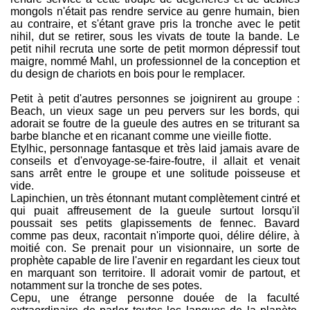
mongols n'était pas rendre service au genre humain, bien
au contraire, et s'étant grave pris la tronche avec le petit
nihil, dut se retirer, sous les vivats de toute la bande. Le
petit nihil recruta une sorte de petit mormon dépressif tout
maigre, nommé Mahl, un professionnel de la conception et
du design de chariots en bois pour le remplacer.
Petit à petit d'autres personnes se joignirent au groupe :
Beach, un vieux sage un peu pervers sur les bords, qui
adorait se foutre de la gueule des autres en se triturant sa
barbe blanche et en ricanant comme une vieille fiotte.
Etylhic, personnage fantasque et très laid jamais avare de
conseils et d'envoyage-se-faire-foutre, il allait et venait
sans arrêt entre le groupe et une solitude poisseuse et
vide.
Lapinchien, un très étonnant mutant complètement cintré et
qui puait affreusement de la gueule surtout lorsqu'il
poussait ses petits glapissements de fennec. Bavard
comme pas deux, racontait n'importe quoi, délire délire, à
moitié con. Se prenait pour un visionnaire, un sorte de
prophète capable de lire l'avenir en regardant les cieux tout
en marquant son territoire. Il adorait vomir de partout, et
notamment sur la tronche de ses potes.
Cepu, une étrange personne douée de la faculté