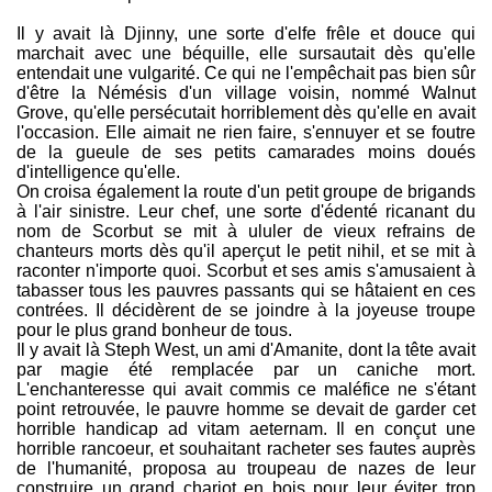
Il y avait là Djinny, une sorte d'elfe frêle et douce qui
marchait avec une béquille, elle sursautait dès qu'elle
entendait une vulgarité. Ce qui ne l'empêchait pas bien sûr
d'être la Némésis d'un village voisin, nommé Walnut
Grove, qu'elle persécutait horriblement dès qu'elle en avait
l'occasion. Elle aimait ne rien faire, s'ennuyer et se foutre
de la gueule de ses petits camarades moins doués
d'intelligence qu'elle.
On croisa également la route d'un petit groupe de brigands
à l'air sinistre. Leur chef, une sorte d'édenté ricanant du
nom de Scorbut se mit à ululer de vieux refrains de
chanteurs morts dès qu'il aperçut le petit nihil, et se mit à
raconter n'importe quoi. Scorbut et ses amis s'amusaient à
tabasser tous les pauvres passants qui se hâtaient en ces
contrées. Il décidèrent de se joindre à la joyeuse troupe
pour le plus grand bonheur de tous.
Il y avait là Steph West, un ami d'Amanite, dont la tête avait
par magie été remplacée par un caniche mort.
L'enchanteresse qui avait commis ce maléfice ne s'étant
point retrouvée, le pauvre homme se devait de garder cet
horrible handicap ad vitam aeternam. Il en conçut une
horrible rancoeur, et souhaitant racheter ses fautes auprès
de l'humanité, proposa au troupeau de nazes de leur
construire un grand chariot en bois pour leur éviter trop