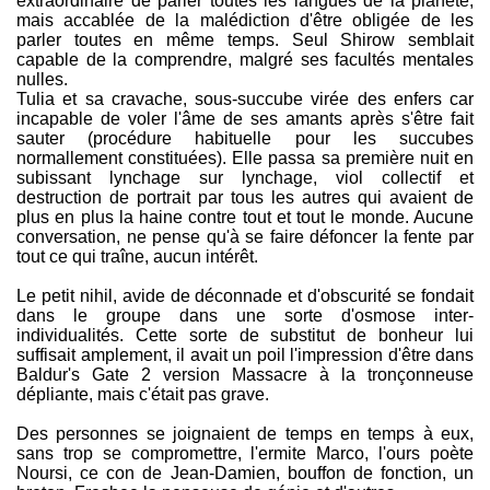
extraordinaire de parler toutes les langues de la planète,
mais accablée de la malédiction d'être obligée de les
parler toutes en même temps. Seul Shirow semblait
capable de la comprendre, malgré ses facultés mentales
nulles.
Tulia et sa cravache, sous-succube virée des enfers car
incapable de voler l'âme de ses amants après s'être fait
sauter (procédure habituelle pour les succubes
normallement constituées). Elle passa sa première nuit en
subissant lynchage sur lynchage, viol collectif et
destruction de portrait par tous les autres qui avaient de
plus en plus la haine contre tout et tout le monde. Aucune
conversation, ne pense qu'à se faire défoncer la fente par
tout ce qui traîne, aucun intérêt.
Le petit nihil, avide de déconnade et d'obscurité se fondait
dans le groupe dans une sorte d'osmose inter-
individualités. Cette sorte de substitut de bonheur lui
suffisait amplement, il avait un poil l'impression d'être dans
Baldur's Gate 2 version Massacre à la tronçonneuse
dépliante, mais c'était pas grave.
Des personnes se joignaient de temps en temps à eux,
sans trop se compromettre, l'ermite Marco, l'ours poète
Noursi, ce con de Jean-Damien, bouffon de fonction, un