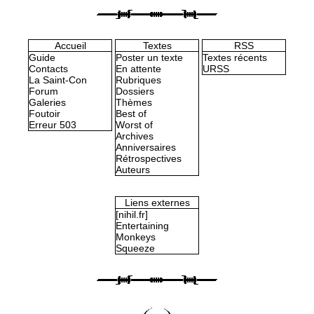
Accueil
Textes
RSS
Guide
Poster un texte
Textes récents
Contacts
En attente
URSS
La Saint-Con
Rubriques
Forum
Dossiers
Galeries
Thèmes
Foutoir
Best of
Erreur 503
Worst of
Archives
Anniversaires
Rétrospectives
Auteurs
Liens externes
[nihil.fr]
Entertaining
Monkeys
Squeeze