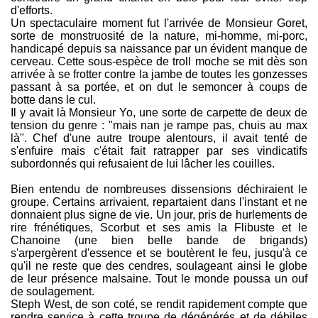
d'efforts.
Un spectaculaire moment fut l'arrivée de Monsieur Goret,
sorte de monstruosité de la nature, mi-homme, mi-porc,
handicapé depuis sa naissance par un évident manque de
cerveau. Cette sous-espèce de troll moche se mit dès son
arrivée à se frotter contre la jambe de toutes les gonzesses
passant à sa portée, et on dut le semoncer à coups de
botte dans le cul.
Il y avait là Monsieur Yo, une sorte de carpette de deux de
tension du genre : "mais nan je rampe pas, chuis au max
là". Chef d'une autre troupe alentours, il avait tenté de
s'enfuire mais c'était fait ratrapper par ses vindicatifs
subordonnés qui refusaient de lui lâcher les couilles.
Bien entendu de nombreuses dissensions déchiraient le
groupe. Certains arrivaient, repartaient dans l'instant et ne
donnaient plus signe de vie. Un jour, pris de hurlements de
rire frénétiques, Scorbut et ses amis la Flibuste et le
Chanoine (une bien belle bande de brigands)
s'arpergèrent d'essence et se boutèrent le feu, jusqu'à ce
qu'il ne reste que des cendres, soulageant ainsi le globe
de leur présence malsaine. Tout le monde poussa un ouf
de soulagement.
Steph West, de son coté, se rendit rapidement compte que
rendre service à cette troupe de dégénérés et de débiles