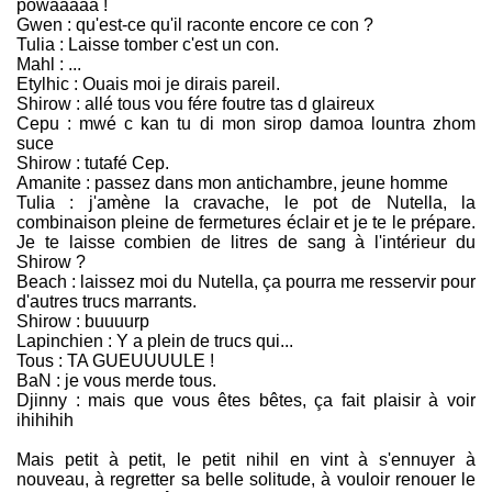
powaaaaa !
Gwen : qu'est-ce qu'il raconte encore ce con ?
Tulia : Laisse tomber c'est un con.
Mahl : ...
Etylhic : Ouais moi je dirais pareil.
Shirow : allé tous vou fére foutre tas d glaireux
Cepu : mwé c kan tu di mon sirop damoa lountra zhom
suce
Shirow : tutafé Cep.
Amanite : passez dans mon antichambre, jeune homme
Tulia : j'amène la cravache, le pot de Nutella, la
combinaison pleine de fermetures éclair et je te le prépare.
Je te laisse combien de litres de sang à l'intérieur du
Shirow ?
Beach : laissez moi du Nutella, ça pourra me resservir pour
d'autres trucs marrants.
Shirow : buuuurp
Lapinchien : Y a plein de trucs qui...
Tous : TA GUEUUUULE !
BaN : je vous merde tous.
Djinny : mais que vous êtes bêtes, ça fait plaisir à voir
ihihihih
Mais petit à petit, le petit nihil en vint à s'ennuyer à
nouveau, à regretter sa belle solitude, à vouloir renouer le