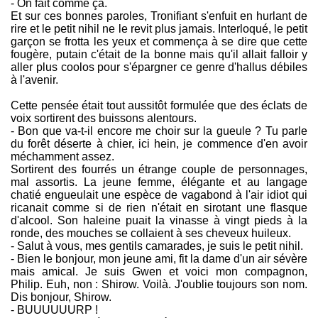
- On fait comme ça.
Et sur ces bonnes paroles, Tronifiant s'enfuit en hurlant de
rire et le petit nihil ne le revit plus jamais. Interloqué, le petit
garçon se frotta les yeux et commença à se dire que cette
fougère, putain c'était de la bonne mais qu'il allait falloir y
aller plus coolos pour s'épargner ce genre d'hallus débiles
à l'avenir.
Cette pensée était tout aussitôt formulée que des éclats de
voix sortirent des buissons alentours.
- Bon que va-t-il encore me choir sur la gueule ? Tu parle
du forêt déserte à chier, ici hein, je commence d'en avoir
méchamment assez.
Sortirent des fourrés un étrange couple de personnages,
mal assortis. La jeune femme, élégante et au langage
chatié engueulait une espèce de vagabond à l'air idiot qui
ricanait comme si de rien n'était en sirotant une flasque
d'alcool. Son haleine puait la vinasse à vingt pieds à la
ronde, des mouches se collaient à ses cheveux huileux.
- Salut à vous, mes gentils camarades, je suis le petit nihil.
- Bien le bonjour, mon jeune ami, fit la dame d'un air sévère
mais amical. Je suis Gwen et voici mon compagnon,
Philip. Euh, non : Shirow. Voilà. J'oublie toujours son nom.
Dis bonjour, Shirow.
- BUUUUUURP !