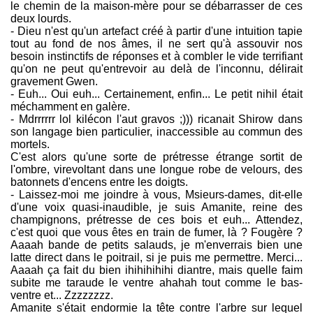
le chemin de la maison-mère pour se débarrasser de ces
deux lourds.
- Dieu n'est qu'un artefact créé à partir d'une intuition tapie
tout au fond de nos âmes, il ne sert qu'à assouvir nos
besoin instinctifs de réponses et à combler le vide terrifiant
qu'on ne peut qu'entrevoir au delà de l'inconnu, délirait
gravement Gwen.
- Euh... Oui euh... Certainement, enfin... Le petit nihil était
méchamment en galère.
- Mdrrrrrr lol kilécon l'aut gravos ;))) ricanait Shirow dans
son langage bien particulier, inaccessible au commun des
mortels.
C'est alors qu'une sorte de prétresse étrange sortit de
l'ombre, virevoltant dans une longue robe de velours, des
batonnets d'encens entre les doigts.
- Laissez-moi me joindre à vous, Msieurs-dames, dit-elle
d'une voix quasi-inaudible, je suis Amanite, reine des
champignons, prétresse de ces bois et euh... Attendez,
c'est quoi que vous êtes en train de fumer, là ? Fougère ?
Aaaah bande de petits salauds, je m'enverrais bien une
latte direct dans le poitrail, si je puis me permettre. Merci...
Aaaah ça fait du bien ihihihihihi diantre, mais quelle faim
subite me taraude le ventre ahahah tout comme le bas-
ventre et... Zzzzzzzz.
Amanite s'était endormie la tête contre l'arbre sur lequel