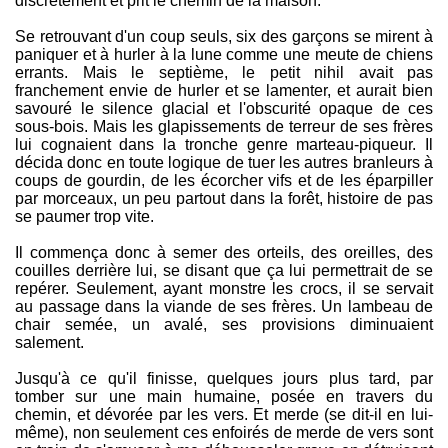
discrètement et prit le chemin de la maison.
Se retrouvant d'un coup seuls, six des garçons se mirent à
paniquer et à hurler à la lune comme une meute de chiens
errants. Mais le septième, le petit nihil avait pas
franchement envie de hurler et se lamenter, et aurait bien
savouré le silence glacial et l'obscurité opaque de ces
sous-bois. Mais les glapissements de terreur de ses frères
lui cognaient dans la tronche genre marteau-piqueur. Il
décida donc en toute logique de tuer les autres branleurs à
coups de gourdin, de les écorcher vifs et de les éparpiller
par morceaux, un peu partout dans la forêt, histoire de pas
se paumer trop vite.
Il commença donc à semer des orteils, des oreilles, des
couilles derrière lui, se disant que ça lui permettrait de se
repérer. Seulement, ayant monstre les crocs, il se servait
au passage dans la viande de ses frères. Un lambeau de
chair semée, un avalé, ses provisions diminuaient
salement.
Jusqu'à ce qu'il finisse, quelques jours plus tard, par
tomber sur une main humaine, posée en travers du
chemin, et dévorée par les vers. Et merde (se dit-il en lui-
même), non seulement ces enfoirés de merde de vers sont