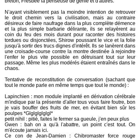
breton, Fresbee la penseuse de génie et d'autres.
N'ayant visiblement pas la moindre intention de retrouver
le droit chemin vers la civilisation, mais au contraire
désireux de faire naufrage dans la plus complète démence
et la plus simple barbarie délirante, ils se relayèrent au
coin du feu des mois durant pour raconter des histoires
tordues ou disjonctées, Shirow poussant le vice et la folie
jusqu'à sortir des trucs dignes d'intérêt. Ils se lanèrent dans
une croisade-course contre la montre destinée à rejoindre
l'enfer le plus vite possible en détruisant tout sur leur
passage. Même les plus modérés étaient entraînés dans le
chaos.
Tentative de reconstitution de conversation (sachant que
tout le monde parle en même temps que tout le monde) :
Lapinchien : mon module implanté en dérivation cérébrale
m'indique par la présente d'aller tous vous faire foutre, bon
je vais bouffer des fruits de mer, en évitant bien sûr les
poulpes *Glglglglglgl*
petit nihil : pitié, faites le fermer sa gueule, j'en peux plus
Gwen : bah on a qu'à l'abattre, un point c'est tout. On
m'écoute jamais ici.
Ce con de Jean-Damien : Chibromaster force rouge