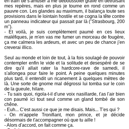
en train de s'amuser à me déboussoler grave en détruisant
mes repères, mais en plus je tourne en rond comme un
pauvre con. Les glandes au maximum, il balança toute ses
provisions dans le lointain hostile et se cogna la tête contre
un panneau indicateur qui passait par là ("Strasbourg, 200
m").
- Et voilà, je suis complètement paumé en ces lieux
maléfiques, je m'en vas me fumer un morceau de fougère,
ça me calmera les ardeurs, et avec un peu de chance j'en
creverai illico.
Seul au monde et loin de tout, à la fois soulagé de pouvoir
contempler enfin le vide et la solitude et desespéré de se
dire qu'il allait rater la hardcore-rave de samedi, il
s'allongea pour faire le point. A peine quelques minutes
plus tard, il entendit un ricanement à quelques mètres de
là. Une sorte de gnome mal dégrossi lui tomba sur le coin
de la gueule, hilare.
- Tu sais quoi, rigola-t-il d'une voix nasillarde, t'as l'air bien
con paumé ici tout seul comme un gland tombé de son
chêne.
- Euh... C'est aussi ce que je me disais. Mais... T'es qui ?
- On m'appele Tronifiant, mon prince, et je décide
désormais de t'accompagner où que tu aille !
- Alors d'accord, on fait comme ça.