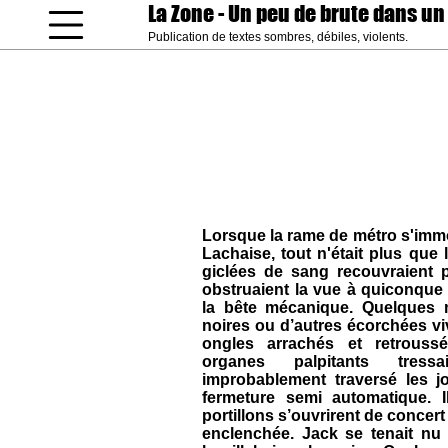
La Zone
- Un peu de brute dans un
Publication de textes sombres, débiles, violents.
coucou gamin
Lorsque la rame de métro s'immob
Lachaise, tout n'était plus que
giclées de sang recouvraient p
obstruaient la vue à quiconque 
la bête mécanique. Quelques 
noires ou d’autres écorchées vi
ongles arrachés et retrouss
organes palpitants tress
improbablement traversé les j
fermeture semi automatique. 
portillons s’ouvrirent de concer
enclenchée. Jack se tenait nu