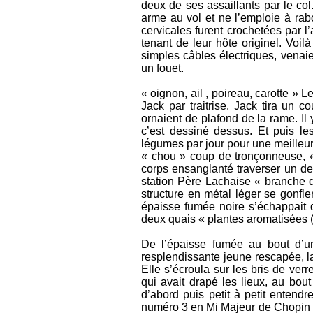
deux de ses assaillants par le co
arme au vol et ne l’emploie à rab
cervicales furent crochetées par
tenant de leur hôte originel. Vo
simples câbles électriques, venaien
un fouet.
« oignon, ail , poireau, carotte » 
Jack par traitrise. Jack tira un c
ornaient de plafond de la rame. Il
c’est dessiné dessus. Et puis les
légumes par jour pour une meilleur
« chou » coup de tronçonneuse, «
corps ensanglanté traverser un des
station Père Lachaise « branche d
structure en métal léger se gonfle
épaisse fumée noire s’échappait d
deux quais « plantes aromatisées (t
De l’épaisse fumée au bout d’un t
resplendissante jeune rescapée, la
Elle s’écroula sur les bris de verr
qui avait drapé les lieux, au bo
d’abord puis petit à petit entendr
numéro 3 en Mi Majeur de Chopin e