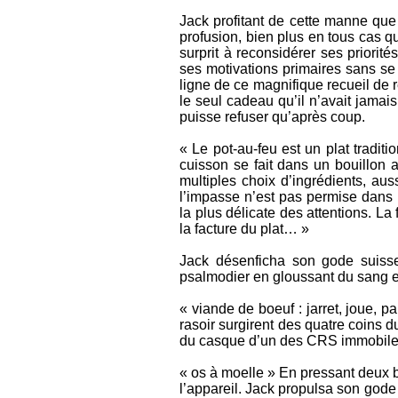
Jack profitant de cette manne que 
profusion, bien plus en tous cas q
surprit à reconsidérer ses priorités
ses motivations primaires sans se 
ligne de ce magnifique recueil de r
le seul cadeau qu’il n’avait jamais
puisse refuser qu’après coup.
« Le pot-au-feu est un plat tradit
cuisson se fait dans un bouillon a
multiples choix d’ingrédients, aus
l’impasse n’est pas permise dans l
la plus délicate des attentions. La
la facture du plat… »
Jack désenficha son gode suisse 
psalmodier en gloussant du sang e
« viande de boeuf : jarret, joue, 
rasoir surgirent des quatre coins d
du casque d’un des CRS immobile
« os à moelle » En pressant deux b
l’appareil. Jack propulsa son gode d