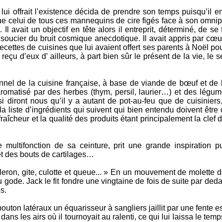
lui offrait l’existence décida de prendre son temps puisqu’il e
ue celui de tous ces mannequins de cire figés face à son omnip
. Il avait un objectif en tête alors il entreprit, déterminé, de se 
soucier du bruit cosmique anecdotique. Il avait appris par cœu
ecettes de cuisines que lui avaient offert ses parents à Noël po
 reçu d’eux d’ ailleurs, à part bien sûr le présent de la vie, le 
ionnel de la cuisine française, à base de viande de bœuf et de
romatisé par des herbes (thym, persil, laurier…) et des légume
si diront nous qu’il y a autant de pot-au-feu que de cuisinier
a liste d’ingrédients qui suivent qui bien entendu doivent être
 fraîcheur et la qualité des produits étant principalement la clef
multifonction de sa ceinture, prit une grande inspiration p
t des bouts de cartilages…
paleron, gite, culotte et queue... » En un mouvement de molette
u gode. Jack le fit fondre une vingtaine de fois de suite par deda
s.
outon latéraux un équarisseur à sangliers jaillit par une fente
ans les airs où il tournoyait au ralenti, ce qui lui laissa le tem