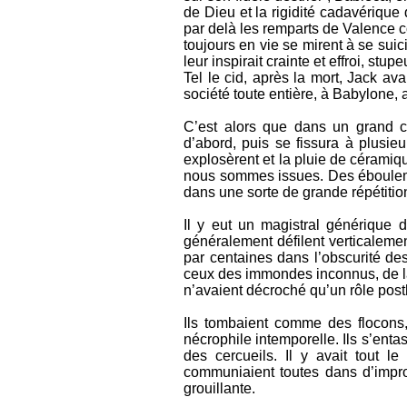
de Dieu et la rigidité cadavériqu
par delà les remparts de Valence c
toujours en vie se mirent à se suic
leur inspirait crainte et effroi, stu
Tel le cid, après la mort, Jack avai
société toute entière, à Babylone, 
C’est alors que dans un grand cr
d’abord, puis se fissura à plusie
explosèrent et la pluie de céramiq
nous sommes issues. Des éboulemen
dans une sorte de grande répétitio
Il y eut un magistral générique
généralement défilent verticalement
par centaines dans l’obscurité de
ceux des immondes inconnus, de la
n’avaient décroché qu’un rôle pos
Ils tombaient comme des flocons,
nécrophile intemporelle. Ils s’ent
des cercueils. Il y avait tout l
communiaient toutes dans d’impro
grouillante.