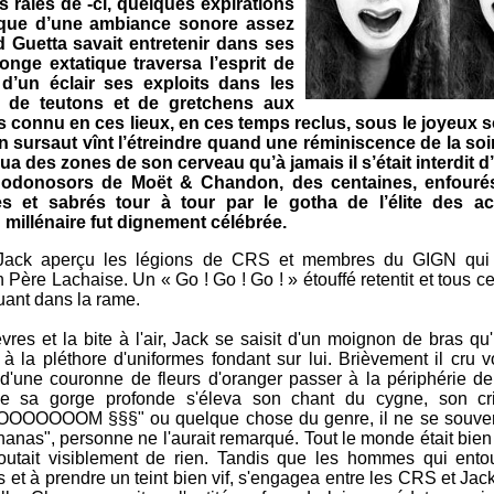
 râles de -ci, quelques expirations
mique d’une ambiance sonore assez
 Guetta savait entretenir dans ses
songe extatique traversa l’esprit de
d’un éclair ses exploits dans les
s de teutons et de gretchens aux
lus connu en ces lieux, en ces temps reclus, sous le joyeux 
 sursaut vînt l’étreindre quand une réminiscence de la so
ua des zones de son cerveau qu’à jamais il s’était interdit d
chodonosors de Moët & Chandon, des centaines, enfour
es et sabrés tour à tour par le gotha de l’élite des a
millénaire fut dignement célébrée.
Jack aperçu les légions de CRS et membres du GIGN qui l
n Père Lachaise. Un « Go ! Go ! Go ! » étouffé retentit et tous c
luant dans la rame.
res et la bite à l'air, Jack se saisit d'un moignon de bras qu'
la pléthore d'uniformes fondant sur lui. Brièvement il cru vo
e d'une couronne de fleurs d'oranger passer à la périphérie 
t de sa gorge profonde s'éleva son chant du cygne, son cr
M §§§" ou quelque chose du genre, il ne se souvenai
Ananas", personne ne l'aurait remarqué. Tout le monde était bie
outait visiblement de rien. Tandis que les hommes qui ento
et à prendre un teint bien vif, s'engagea entre les CRS et Jac