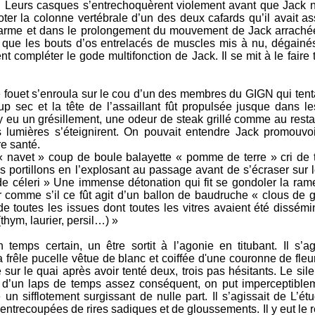
l. Leurs casques s’entrechoquèrent violement avant que Jack n
oter la colonne vertébrale d’un des deux cafards qu’il avait 
 l’arme et dans le prolongement du mouvement de Jack arraché
ilà que les bouts d’os entrelacés de muscles mis à nu, dégai
t compléter le gode multifonction de Jack. Il se mit à le faire 
Le fouet s’enroula sur le cou d’un des membres du GIGN qui tenta
oup sec et la tête de l’assaillant fût propulsée jusque dans l
 y eu un grésillement, une odeur de steak grillé comme au rest
 lumières s’éteignirent. On pouvait entendre Jack promouvoir
e santé.
 navet » coup de boule balayette « pomme de terre » cri de t
 portillons en l’explosant au passage avant de s’écraser sur l
e céleri » Une immense détonation qui fit se gondoler la rame
r comme s’il ce fût agit d’un ballon de baudruche « clous de g
e toutes les issues dont toutes les vitres avaient été dissémi
hym, laurier, persil…) »
emps certain, un être sortit à l’agonie en titubant. Il s’ag
 frêle pucelle vêtue de blanc et coiffée d'une couronne de fleu
e sur le quai après avoir tenté deux, trois pas hésitants. Le si
ut d’un laps de temps assez conséquent, on put imperceptible
e un sifflotement surgissant de nulle part. Il s’agissait de L’
ntrecoupées de rires sadiques et de gloussements. Il y eut le