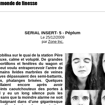
 monde de finesse
SERIAL INSERT- 5 - Péplum
Le 25/12/2009
par
Zone Inc.
ilisa sur le quai de la station Père
 luxe, calme et volupté. De grandes
ortillons et fenêtres du wagon et
eut voulu entrapercevoir l’antre de
mains livides marbrées de veines
ves dépassaient des semi-battants,
és, phalanges brisées. Quelques
aillaient encore après avoir
oints caoutchouteux des portes à
Il y eu un long silence puis les
t sans que la moindre alarme ne soit
 baignant dans d’une gigantesque