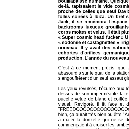
bouillabaisse humaine. Quelques
de-là, tapissaient le vide cos
proche de celles que seul David
folles soirées à Ibiza. Un bref 
Jack, il se remémora l’espace 
backrooms luxueux grouillant
corps moites et velus. Il était p
« Super cosmic head fucker » Un
« sodomie et castagnettes » irrig
nouveau. Il y avait des nabu
cohortes d’orifices germaniqu
production. L’année du nouveau 
C’est à ce moment précis, que 
abasourdis sur le quai de la statio
s’engouffrèrent d'un seul assaut g
Les yeux révulsés, l'écume aux lèv
dessus de son imperméable face à 
pucelle vêtue de blanc et coiffé
visuel. Revigoré, il fit face e
"FREEDOOOOOOOOOOOOOOOOOOOOOO
bien, ça aurait très bien pu être "
à mater la donzelle qui ne se d
commençaient à croiser les jambes 