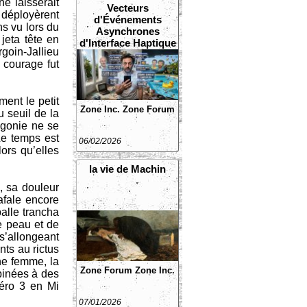
ne laisserait
Vecteurs
 déployèrent
d'Événements
ns vu lors du
Asynchrones
 jeta tête en
d'Interface Haptique
rgoin-Jallieu
Non Sollicités
 courage fut
ent le petit
Zone Inc.
Zone Forum
u seuil de la
agonie ne se
Le temps est
06/02/2026
lors qu’elles
la vie de Machin
, sa douleur
rafale encore
balle trancha
e peau et de
s’allongeant
nts au rictus
ne femme, la
Zone Forum
Zone Inc.
binées à des
méro 3 en Mi
07/01/2026