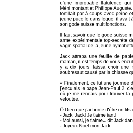
d’une improbable flatulence qui
Ménilmontant et Philippe Auguste. 
tortillait par à-coups avec peine e
jeune pucelle dans lequel il avait
son gode suisse multifonctions.
Il faut savoir que le gode suisse m
arme expérimentale top-secrète de
vagin spatial de la jeune nymphett
Jack attrapa une feuille de papi
maman, il est temps de vous enculer
y a dix jours, laissa choir une
soubresaut causé par la chiasse qu
« Finalement, ce fut une journée d
j'enculais le pape Jean-Paul 2, c'
où je me rendais pour trouver la 
veloutée.
Ô Dieu que j'ai honte d'être un fils
- Jack! Jack! Je t'aime tant!
- Moi aussi, je t'aime... dit Jack 
- Joyeux Noël mon Jack!