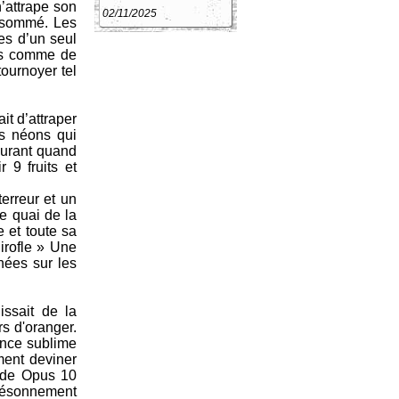
’attrape son
02/11/2025
assommé. Les
es d’un seul
nés comme de
tournoyer tel
it d’attraper
es néons qui
aurant quand
 9 fruits et
erreur et un
e quai de la
 et toute sa
irofle » Une
nées sur les
issait de la
rs d'oranger.
lence sublime
ment deviner
étude Opus 10
 résonnement