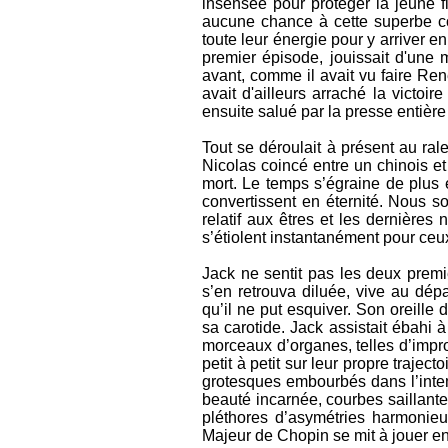
insensée pour protéger la jeune fi
aucune chance à cette superbe c
toute leur énergie pour y arriver 
premier épisode, jouissait d'une m
avant, comme il avait vu faire René
avait d'ailleurs arraché la victo
ensuite salué par la presse entière
Tout se déroulait à présent au ra
Nicolas coincé entre un chinois et 
mort. Le temps s’égraine de plus
convertissent en éternité. Nous 
relatif aux êtres et les dernières 
s’étiolent instantanément pour ceux 
Jack ne sentit pas les deux premiè
s’en retrouva diluée, vive au dépa
qu’il ne put esquiver. Son oreille
sa carotide. Jack assistait ébahi 
morceaux d’organes, telles d’impr
petit à petit sur leur propre traje
grotesques embourbés dans l’intemp
beauté incarnée, courbes saillant
pléthores d’asymétries harmonieu
Majeur de Chopin se mit à jouer en 