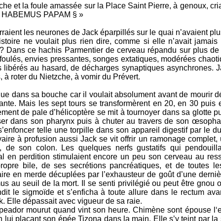
 et la foule amassée sur la Place Saint Pierre, à genoux, criai
 § HABEMUS PAPAM § »
raient les neurones de Jack éparpillés sur le quai n’avaient pl
stoire ne voulait plus rien dire, comme si elle n’avait jamais
r ? Dans ce hachis Parmentier de cerveau répandu sur plus de
foulés, envies pressantes, songes extatiques, modérées chaot
s libérés au hasard, de décharges synaptiques asynchrones. J
s, à roter du Nietzche, à vomir du Prévert.
angue dans sa bouche car il voulait absolument avant de mourir d
ante. Mais les sept tours se transformèrent en 20, en 30 puis 
nt de pale d’hélicoptère se mit à tournoyer dans sa glotte pui
isser dans son pharynx puis à chuter au travers de son œsoph
s’enfoncer telle une torpille dans son appareil digestif par le
vaire à profusion aussi Jack se vit offrir un ramonage complet
, de son colon. Les quelques nerfs gustatifs qui pendouill
 en perdition stimulaient encore un peu son cerveau au resse
ropre bile, de ses secrétions pancréatiques, et de toutes l
aire en merde décuplées par l’exhausteur de goût d’une derni
au seuil de la mort. Il se senti privilégié ou peut être gnou 
it le sigmoïde et s’enficha à toute allure dans le rectum ava
. Elle dépassait avec vigueur de sa raie.
mpeador mourut quand vint son heure. Chimène sont épouse l‘
en lui plaçant son épée Tizona dans la main. Elle s’y teint par la