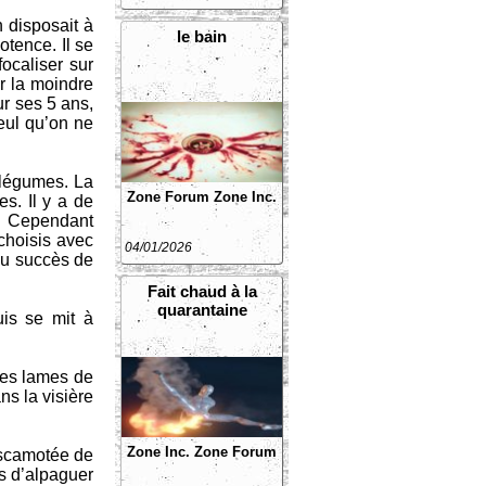
n disposait à
le bain
otence. Il se
focaliser sur
r la moindre
ur ses 5 ans,
seul qu’on ne
 légumes. La
Zone Forum
Zone Inc.
s. Il y a de
s. Cependant
 choisis avec
04/01/2026
 du succès de
Fait chaud à la
quarantaine
uis se mit à
 des lames de
ns la visière
Zone Inc.
Zone Forum
 escamotée de
ps d’alpaguer