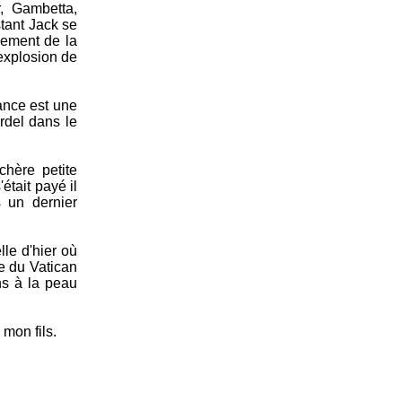
r, Gambetta,
stant Jack se
ndement de la
’explosion de
rance est une
rdel dans le
chère petite
était payé il
s un dernier
lle d'hier où
e du Vatican
ns à la peau
 mon fils.