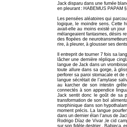
Jack disparu dans une fumée blanche
en pleurant : HABEMUS PAPAM
Les pensées aléatoires qui parcour
logique, le moindre sens. Cette hi
avait-elle au moins existé un jou
mélangeaient fantasmes, désirs re
des flopées de neurotransmetteur
rire, à pleurer, à glousser ses dent
Il entreprit de tourner 7 fois sa l
lâcher une dernière réplique cingl
langue de Jack dans un vrombisseme
toute allure dans sa gorge, à gl
perforer sa paroi stomacale et de 
langue sécrétait de l’amylase sali
au karcher de son intestin grêle
connectés à son appendice lingual
Jack sentit donc le goût de sa p
transformation de son bol aliment
morphinique dans son hypothalamus 
moment précis. La langue pourfend
dans un dernier élan l’anus de Jack
Rodrigo Díaz de Vivar ,le cid ca
sur son fidèle destrier , Babieca, 