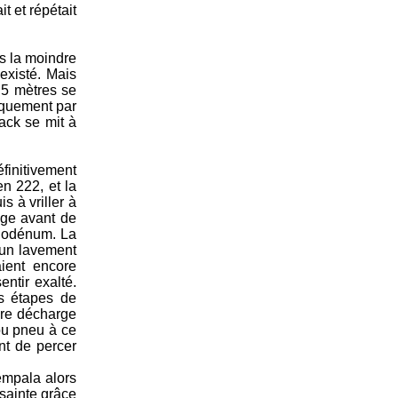
t et répétait
us la moindre
 existé. Mais
 5 mètres se
iquement par
ack se mit à
éfinitivement
en 222, et la
s à vriller à
age avant de
 duodénum. La
, un lavement
aient encore
ntir exalté.
es étapes de
ère décharge
ou pneu à ce
nt de percer
empala alors
 sainte grâce