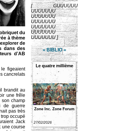
[ GUUUUUU
UUUUUUU
UUUUUUU
UUUUUUU
UUUUUUU
UUUUUUU
sobriquet du
UUUUUUU ]
irée à thème
’explorer de
és dans des
= BIBLIO =
cteurs d’AB
Le quatre millième
e figeaient
es cancrelats
il brandit au
ir une frêle
de son champ
i de guerre
Zone Inc.
Zone Forum
t pas très
n trop occupé
uraient Jack
27/02/2026
k une course