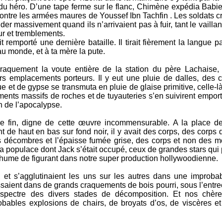
e du héro. D’une tape ferme sur le flanc, Chimène expédia Babi
ontre les armées maures de Youssef Ibn Tachfin . Les soldats c
ider massivement quand ils n’arrivaient pas à fuir, tant le vailla
peur et tremblements.
t remporté une dernière bataille. Il tirait fièrement la langue pa
au monde, et à ta mère la pute.
aquement la voute entière de la station du père Lachaise, s’
urs emplacements porteurs. Il y eut une pluie de dalles, des c
ue et de gypse se transmuta en pluie de glaise primitive, celle
ts massifs de roches et de tuyauteries s’en suivirent emporta
n de l’apocalypse.
 de fin, digne de cette œuvre incommensurable. A la place 
 de haut en bas sur fond noir, il y avait des corps, des corps 
s décombres et l’épaisse fumée grise, des corps et non des m
 populace dont Jack s’était occupé, ceux de grandes stars qui 
thume de figurant dans notre super production hollywoodienne.
 et s’agglutinaient les uns sur les autres dans une improba
assaient dans de grands craquements de bois pourri, sous l’ent
e spectre des divers stades de décomposition. Et nos chère
bables explosions de chairs, de broyats d’os, de viscères e