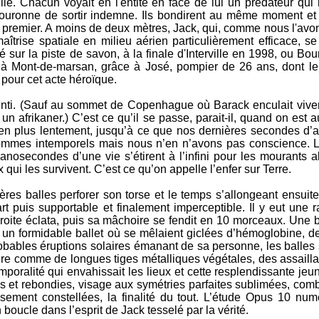
lle. Chacun voyait en l'entité en face de lui un prédateur qui 
ouronne de sortir indemne. Ils bondirent au même moment et
en premier. A moins de deux mètres, Jack, qui, comme nous l'avo
aîtrise spatiale en milieu aérien particulièrement efficace, se
 sur la piste de savon, à la finale d'Interville en 1998, ou Bou
ire à Mont-de-marsan, grâce à José, pompier de 26 ans, dont le
 pour cet acte héroïque.
lenti. (Sauf au sommet de Copenhague où Barack enculait vivem
un afrikaner.) C’est ce qu’il se passe, parait-il, quand on est a
 en plus lentement, jusqu’à ce que nos dernières secondes d’
sommes intemporels mais nous n’en n’avons pas conscience. 
nanosecondes d’une vie s’étirent à l’infini pour les mourants a
qui les survivent. C’est ce qu’on appelle l’enfer sur Terre.
res balles perforer son torse et le temps s’allongeant ensuite
rt puis supportable et finalement imperceptible. Il y eut une 
 droite éclata, puis sa mâchoire se fendit en 10 morceaux. Une 
à un formidable ballet où se mêlaient giclées d’hémoglobine, d
obables éruptions solaires émanant de sa personne, les balles 
ctoire comme de longues tiges métalliques végétales, des assailla
oralité qui envahissait les lieux et cette resplendissante jeu
es et rebondies, visage aux symétries parfaites sublimées, com
sement constellées, la finalité du tout. L’étude Opus 10 nu
boucle dans l’esprit de Jack tesselé par la vérité.