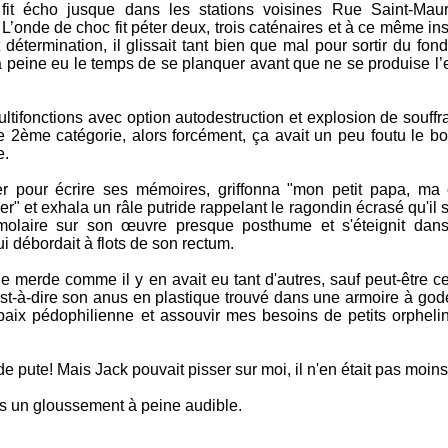
 fit écho jusque dans les stations voisines Rue Saint-Mau
L’onde de choc fit péter deux, trois caténaires et à ce même in
t détermination, il glissait tant bien que mal pour sortir du fo
 à peine eu le temps de se planquer avant que ne se produise l
ultifonctions avec option autodestruction et explosion de souff
 2ème catégorie, alors forcément, ça avait un peu foutu le bo
e.
er pour écrire ses mémoires, griffonna "mon petit papa, ma 
" et exhala un râle putride rappelant le ragondin écrasé qu'il s'
 molaire sur son œuvre presque posthume et s'éteignit dan
i débordait à flots de son rectum.
e merde comme il y en avait eu tant d'autres, sauf peut-être ce
est-à-dire son anus en plastique trouvé dans une armoire à god
paix pédophilienne et assouvir mes besoins de petits orpheli
 de pute! Mais Jack pouvait pisser sur moi, il n'en était pas moins
dans un gloussement à peine audible.