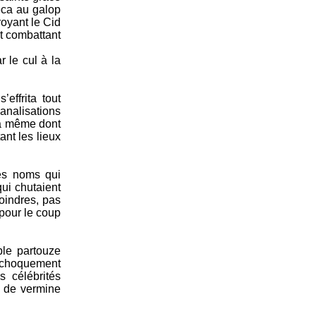
eca au galop
royant le Cid
nt combattant
r le cul à la
effrita tout
analisations
-là même dont
nt les lieux
des noms qui
qui chutaient
oindres, pas
pour le coup
ble partouze
rechoquement
s célébrités
t de vermine