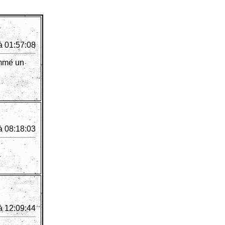
à 01:57:08
omme un
à 08:18:03
à 12:09:44