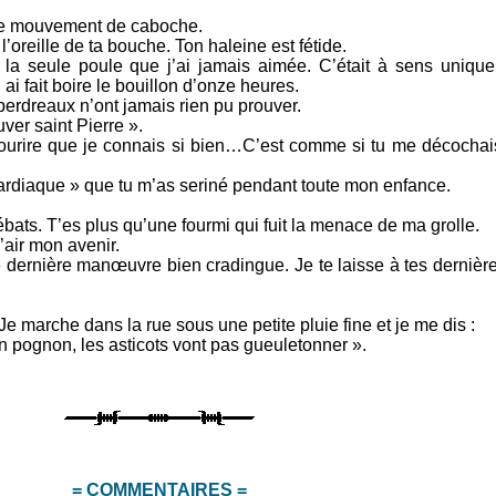
ble mouvement de caboche.
 l’oreille de ta bouche. Ton haleine est fétide.
 la seule poule que j’ai jamais aimée. C’était à sens unique
 ai fait boire le bouillon d’onze heures.
 perdreaux n’ont jamais rien pu prouver.
uver saint Pierre ».
ourire que je connais si bien…C’est comme si tu me décochai
cardiaque » que tu m’as seriné pendant toute mon enfance.
débats. T’es plus qu’une fourmi qui fuit la menace de ma grolle.
l’air mon avenir.
e dernière manœuvre bien cradingue. Je te laisse à tes dernièr
Je marche dans la rue sous une petite pluie fine et je me dis :
 pognon, les asticots vont pas gueuletonner ».
= COMMENTAIRES =