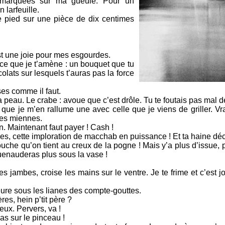
t marquées sur ma gueule. Pour un
 larfeuille.
le pied sur une pièce de dix centimes
st une joie pour mes esgourdes.
ce que je t’amène : un bouquet que tu
lats sur lesquels t’auras pas la force
ses comme il faut.
 peau. Le crabe : avoue que c’est drôle. Tu te foutais pas mal 
t que je m’en rallume une avec celle que je viens de griller. Vra
les miennes.
n. Maintenant faut payer ! Cash !
sses, cette imploration de macchab en puissance ! Et ta haine dé
che qu’on tient au creux de la pogne ! Mais y’a plus d’issue, p
guenauderas plus sous la vase !
s jambes, croise les mains sur le ventre. Je te frime et c’est jou
eure sous les lianes des compte-gouttes.
ères, hein p’tit père ?
ux. Pervers, va !
pas sur le pinceau !