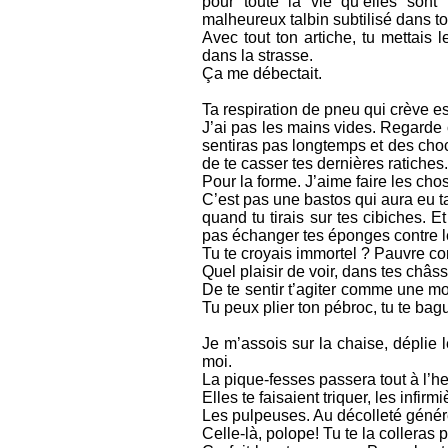
pour toute la vie qu’elles son
malheureux talbin subtilisé dans ton
Avec tout ton artiche, tu mettais 
dans la strasse.
Ça me débectait.
Ta respiration de pneu qui crève e
J’ai pas les mains vides. Regarde 
sentiras pas longtemps et des choco
de te casser tes dernières ratiches.
Pour la forme. J’aime faire les cho
C’est pas une bastos qui aura eu ta
quand tu tirais sur tes cibiches. E
pas échanger tes éponges contre 
Tu te croyais immortel ? Pauvre co
Quel plaisir de voir, dans tes châ
De te sentir t’agiter comme une mou
Tu peux plier ton pébroc, tu te ba
Je m’assois sur la chaise, déplie le
moi.
La pique-fesses passera tout à l’h
Elles te faisaient triquer, les infirmi
Les pulpeuses. Au décolleté génére
Celle-là, polope! Tu te la colleras 