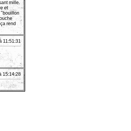
ant mille.
e et
 "bouillon
bouche
 ça rend
à 11:51:31
à 15:14:28