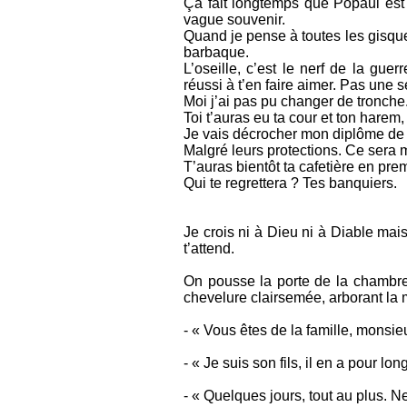
Ça fait longtemps que Popaul est 
vague souvenir.
Quand je pense à toutes les gisqu
barbaque.
L’oseille, c’est le nerf de la guer
réussi à t’en faire aimer. Pas une s
Moi j’ai pas pu changer de tronche
Toi t’auras eu ta cour et ton harem,
Je vais décrocher mon diplôme de b
Malgré leurs protections. Ce sera
T’auras bientôt ta cafetière en pre
Qui te regrettera ? Tes banquiers.
Je crois ni à Dieu ni à Diable mais
t’attend.
On pousse la porte de la chambre.
chevelure clairsemée, arborant la mi
- « Vous êtes de la famille, monsie
- « Je suis son fils, il en a pour lo
- « Quelques jours, tout au plus. N