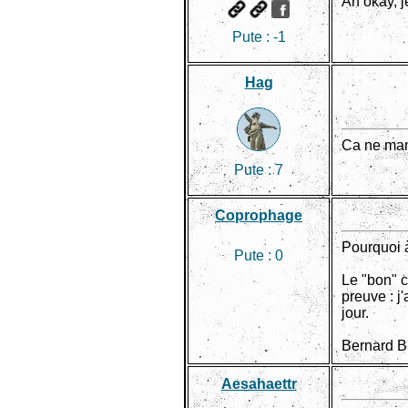
Ah okay, 
Pute :
-1
Hag
Ca ne man
Pute :
7
Coprophage
Pourquoi à
Pute :
0
Le "bon" c
preuve : j
jour.
Bernard Bl
Aesahaettr