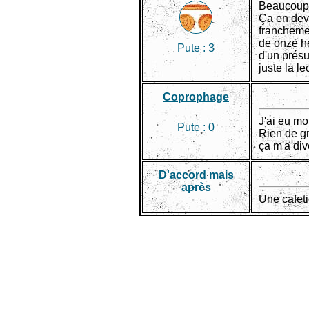
Beaucoup t
Ça en devi
franchemen
de onze he
Pute :
3
d'un présu
juste la l
Coprophage
J'ai eu mo
Pute :
0
Rien de gr
ça m'a div
D'accord mais
après
Une cafeti