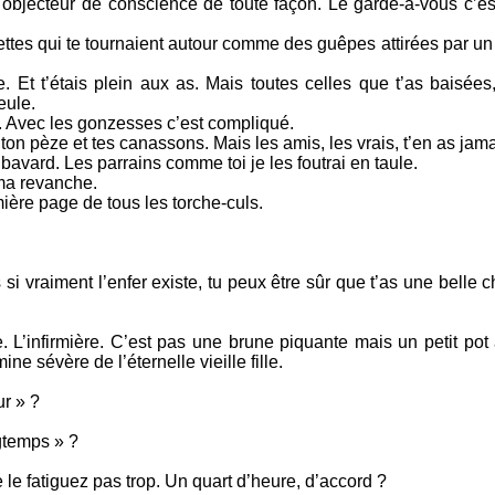
objecteur de conscience de toute façon. Le garde-à-vous c’es
ettes qui te tournaient autour comme des guêpes attirées par u
re. Et t’étais plein aux as. Mais toutes celles que t’as baisées
eule.
. Avec les gonzesses c’est compliqué.
 ton pèze et tes canassons. Mais les amis, les vrais, t’en as jam
avard. Les parrains comme toi je les foutrai en taule.
 ma revanche.
mière page de tous les torche-culs.
 si vraiment l’enfer existe, tu peux être sûr que t’as une belle 
 L’infirmière. C’est pas une brune piquante mais un petit pot 
ne sévère de l’éternelle vieille fille.
ur » ?
ngtemps » ?
e le fatiguez pas trop. Un quart d’heure, d’accord ?