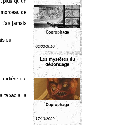
t plus qu’un
n morceau de
, t’as jamais
Coprophage
ais eu.
02/02/2010
Les mystères du
débondage
chaudière qui
à tabac à la
Coprophage
17/10/2009