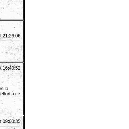
à 21:26:06
à 16:40:52
rs la
effort à ce
à 09:00:35