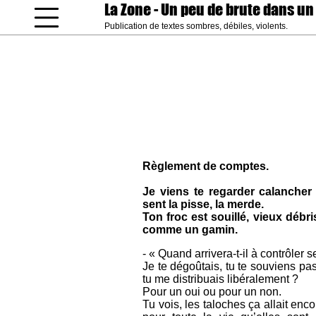
La Zone
- Un peu de brute dans un
Publication de textes sombres, débiles, violents.
coucou gamin
Règlement de comptes.
Je viens te regarder calancher 
sent la pisse, la merde.
Ton froc est souillé, vieux débr
comme un gamin.
- « Quand arrivera-t-il à contrôler 
Je te dégoûtais, tu te souviens pas
tu me distribuais libéralement ?
Pour un oui ou pour un non.
Tu vois, les taloches ça allait enc