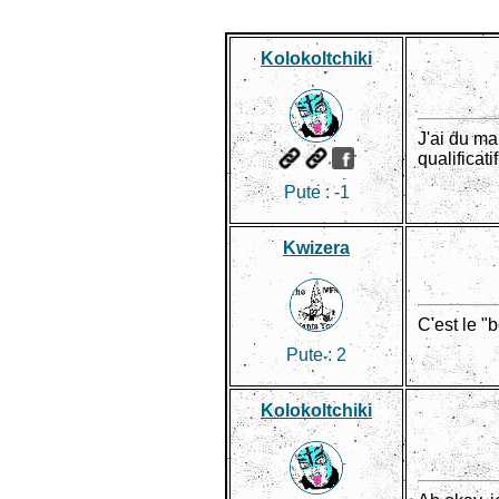
Kolokoltchiki
J'ai du ma
qualificati
Pute :
-1
Kwizera
C'est le "
Pute :
2
Kolokoltchiki