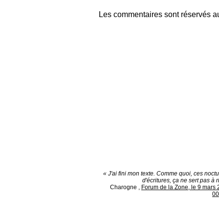
Les commentaires sont réservés au
« J'ai fini mon texte. Comme quoi, ces noct
d'écritures, ça ne sert pas à ri
Charogne
,
Forum de la Zone, le 9 mars 
00