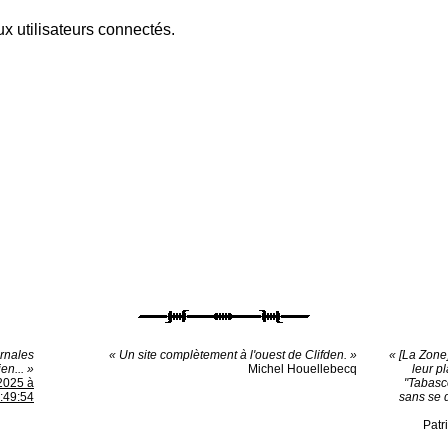
x utilisateurs connectés.
urnales
« Un site complètement à l'ouest de Clifden. »
« [La Zone]
en... »
Michel Houellebecq
leur pl
2025 à
"Tabasc
:49:54
sans se d
Patr