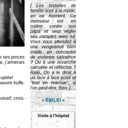
[ Les histoires de
famille sont à la mode,
en ce moment. Ce
monsieur est en
colère contre son
papa et veut régler
ses comptes avec lui.
Vous vous attendez à
une vengeance bien
crade, un concentré
de ses pinces
de violence salvatrice
i, j’aimerais
? Ou à une revanche
calculée et réfléchie ?
Raté. On a le droit à
cuplée!
un face à face posé et
auvre truffe.
"tout en retenue", si
l'on peut dire. Bon. ]
issif, crois-
= BIBLIO =
Visite à l'hôpital