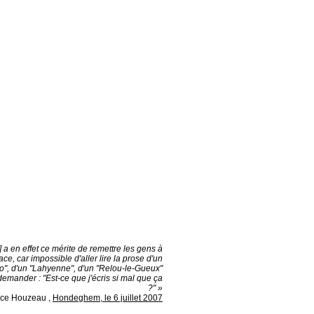
 a en effet ce mérite de remettre les gens à
ace, car impossible d'aller lire la prose d'un
o", d'un "Lahyenne", d'un "Relou-le-Gueux"
emander : "Est-ce que j'écris si mal que ça
?" »
ice Houzeau
,
Hondeghem, le 6 juillet 2007