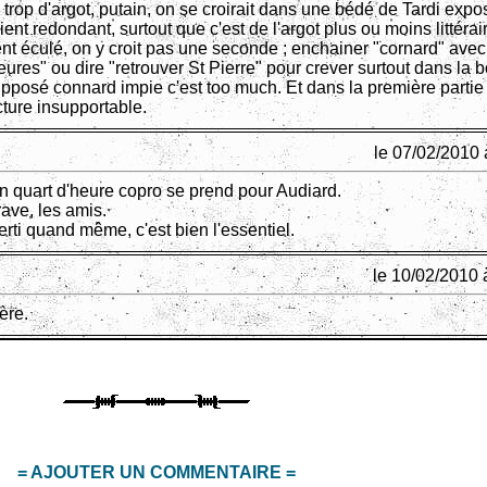
rop d'argot, putain, on se croirait dans une bédé de Tardi expos
ent redondant, surtout que c'est de l'argot plus ou moins littérair
t éculé, on y croit pas une seconde ; enchainer "cornard" avec
ures" ou dire "retrouver St Pierre" pour crever surtout dans la 
pposé connard impie c'est too much. Et dans la première partie
ecture insupportable.
le 07/02/2010 
n quart d'heure copro se prend pour Audiard.
ave, les amis.
erti quand même, c'est bien l'essentiel.
le 10/02/2010 
ère.
= AJOUTER UN COMMENTAIRE =