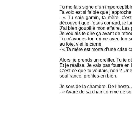
Tu me fais signe d’un impercepti
Ta voix est si faible que j’approche
- « Tu sais gamin, ta mère, c’est
découvert que j’étais cornard, je lui
J’ai bien goupillé mon affaire. Les
Je voulais te dire ça avant de retro
Tu m’avoues ton crime avec ton s
au foie, vieille carne.
- « Ta mère est morte d’une crise 
Alors, je prends un oreiller. Tu te 
Et je réalise. Je vais pas foutre en 
C’est ce que tu voulais, non ? Un
souffrance, profites-en bien.
Je sors de la chambre. De l’hosto. 
- « Avare de sa chair comme de son