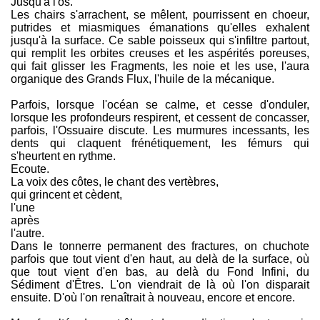
Jusqu'à l'os.
Les chairs s'arrachent, se mêlent, pourrissent en choeur,
putrides et miasmiques émanations qu'elles exhalent
jusqu'à la surface. Ce sable poisseux qui s'infiltre partout,
qui remplit les orbites creuses et les aspérités poreuses,
qui fait glisser les Fragments, les noie et les use, l'aura
organique des Grands Flux, l'huile de la mécanique.
Parfois, lorsque l'océan se calme, et cesse d'onduler,
lorsque les profondeurs respirent, et cessent de concasser,
parfois, l'Ossuaire discute. Les murmures incessants, les
dents qui claquent frénétiquement, les fémurs qui
s'heurtent en rythme.
Ecoute.
La voix des côtes, le chant des vertèbres,
qui grincent et cèdent,
l'une
après
l'autre.
Dans le tonnerre permanent des fractures, on chuchote
parfois que tout vient d'en haut, au delà de la surface, où
que tout vient d'en bas, au delà du Fond Infini, du
Sédiment d'Êtres. L'on viendrait de là où l'on disparait
ensuite. D'où l'on renaîtrait à nouveau, encore et encore.