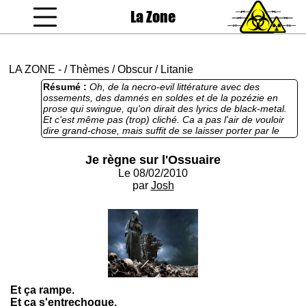
La Zone
coucou gamin
LA ZONE
-
/
Thèmes
/
Obscur
/
Litanie
Résumé :
Oh, de la necro-evil littérature avec des
ossements, des damnés en soldes et de la pozézie en
prose qui swingue, qu'on dirait des lyrics de black-metal.
Et c'est même pas (trop) cliché. Ca a pas l'air de vouloir
dire grand-chose, mais suffit de se laisser porter par le
flow du MC grimé pour savourer ce moment de détente
funèbre. Carrément trop long par contre, pour un texte qui
Je règne sur l'Ossuaire
raconte rien. Un texte bon à hurler au fond d'une forêt
Le 08/02/2010
nocturne norvégienne. Et rajoutez-moi une louche de
peinture N&B sur la gueule, bordel.
par
Josh
Et ça rampe.
Et ça s'entrechoque.