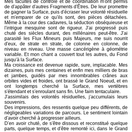
Mes facultés de contrôle et de coordination m'ont permis
de d'appâter d'autres Fragments d'Êtres. De leur promettre
de gagner la Surface, puis d'écraser leur volonté résiduelle
et m'emparer de ce qu'ils sont, des pièces détachées.
Même à la cour des cadavres, la séduction obséquieuse et
l'intrigue mesquine sont de rigueur. J'ai progressé puis
chuté des siècles durant, des millénaires peut-être. J'ai
parasité les Flux Mineurs puis Majeurs, me suis nourrit
d'eux, de strate en strate, de colonne en colonne, de
niveau en niveau. Une masse cancérigène à géométrie
variable. Et mon chant a couvert tout les autres, du Fond
jusqu'à la Surface.
Ma croissance est devenue rapide, sure, implacable. Mes
dizaines, puis mes centaines et enfin mes milliers de bras
et jambes, guidés par mes innombrables crânes aux
orbites vides et froides, ont brassé le Grand Noeud, et en
ont longtemps cherché la Surface, mes vertèbres
s'étendant et s'enroulant sans fin. Une faim tentaculaire.
J'assimilais des volontés résiduelles, j'accumulais leurs
souvenirs.
Des impressions, des ressentis quelque peu différents, de
négligeables variations de parcours. Le sentiment lointain
d'avoir cherché à progresser ailleurs.
D'en avoir chuté, de s'être dissous et reconstitué quelque
parts, quelque temps, et d'être remonté ici, dans le Grand