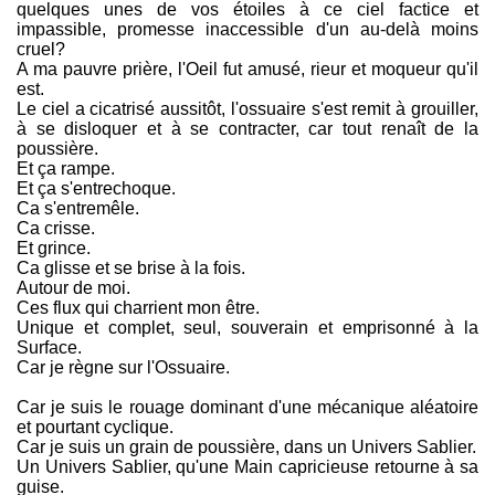
quelques unes de vos étoiles à ce ciel factice et
impassible, promesse inaccessible d'un au-delà moins
cruel?
A ma pauvre prière, l'Oeil fut amusé, rieur et moqueur qu'il
est.
Le ciel a cicatrisé aussitôt, l'ossuaire s'est remit à grouiller,
à se disloquer et à se contracter, car tout renaît de la
poussière.
Et ça rampe.
Et ça s'entrechoque.
Ca s'entremêle.
Ca crisse.
Et grince.
Ca glisse et se brise à la fois.
Autour de moi.
Ces flux qui charrient mon être.
Unique et complet, seul, souverain et emprisonné à la
Surface.
Car je règne sur l'Ossuaire.
Car je suis le rouage dominant d'une mécanique aléatoire
et pourtant cyclique.
Car je suis un grain de poussière, dans un Univers Sablier.
Un Univers Sablier, qu'une Main capricieuse retourne à sa
guise.