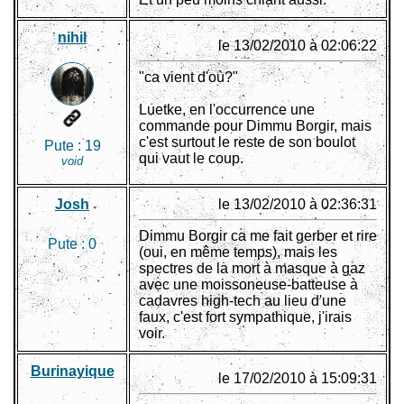
nihil
le 13/02/2010 à 02:06:22
"ca vient d'où?"
Luetke, en l'occurrence une
commande pour Dimmu Borgir, mais
c'est surtout le reste de son boulot
Pute :
19
qui vaut le coup.
void
Josh
le 13/02/2010 à 02:36:31
Dimmu Borgir ca me fait gerber et rire
Pute :
0
(oui, en même temps), mais les
spectres de la mort à masque à gaz
avec une moissoneuse-batteuse à
cadavres high-tech au lieu d'une
faux, c'est fort sympathique, j'irais
voir.
Burinayique
le 17/02/2010 à 15:09:31