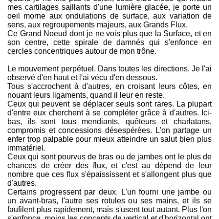
mes cartilages saillants d'une lumière glacée, je porte un
oeil morne aux ondulations de surface, aux variation de
sens, aux regroupements majeurs, aux Grands Flux.
Ce Grand Noeud dont je ne vois plus que la Surface, et en
son centre, cette spirale de damnés qui s'enfonce en
cercles concentriques autour de mon trône.
Le mouvement perpétuel. Dans toutes les directions. Je l'ai
observé d'en haut et l'ai vécu d'en dessous.
Tous s'accrochent à d'autres, en croisant leurs côtes, en
nouant leurs ligaments, quand il leur en reste.
Ceux qui peuvent se déplacer seuls sont rares. La plupart
d'entre eux cherchent à se compléter grâce à d'autres. Ici-
bas, ils sont tous mendiants, quêteurs et charlatans,
compromis et concessions désespérées. L'on partage un
enfer trop palpable pour mieux atteindre un salut bien plus
immatériel.
Ceux qui sont pourvus de bras ou de jambes ont le plus de
chances de créer des flux, et c'est au dépend de leur
nombre que ces flux s'épaississent et s'allongent plus que
d'autres.
Certains progressent par deux. L'un fourni une jambe ou
un avant-bras, l'autre ses rotules ou ses mains, et ils se
faufilent plus rapidement, mais s'usent tout autant. Plus l'on
s'enfonce, moins les concepts de vertical et d'horizontal ont