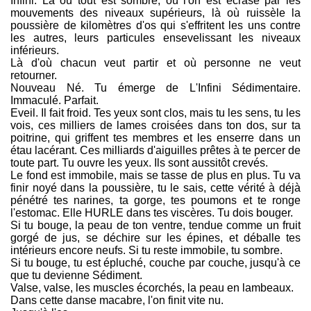
Infini. Là où tout est sombre, où l'on est écrasé par les
mouvements des niveaux supérieurs, là où ruissèle la
poussière de kilomètres d'os qui s'effritent les uns contre
les autres, leurs particules ensevelissant les niveaux
inférieurs.
Là d'où chacun veut partir et où personne ne veut
retourner.
Nouveau Né. Tu émerge de L'Infini Sédimentaire.
Immaculé. Parfait.
Eveil. Il fait froid. Tes yeux sont clos, mais tu les sens, tu les
vois, ces milliers de lames croisées dans ton dos, sur ta
poitrine, qui griffent tes membres et les enserre dans un
étau lacérant. Ces milliards d'aiguilles prêtes à te percer de
toute part. Tu ouvre les yeux. Ils sont aussitôt crevés.
Le fond est immobile, mais se tasse de plus en plus. Tu va
finir noyé dans la poussière, tu le sais, cette vérité à déjà
pénétré tes narines, ta gorge, tes poumons et te ronge
l'estomac. Elle HURLE dans tes viscères. Tu dois bouger.
Si tu bouge, la peau de ton ventre, tendue comme un fruit
gorgé de jus, se déchire sur les épines, et déballe tes
intérieurs encore neufs. Si tu reste immobile, tu sombre.
Si tu bouge, tu est épluché, couche par couche, jusqu'à ce
que tu devienne Sédiment.
Valse, valse, les muscles écorchés, la peau en lambeaux.
Dans cette danse macabre, l'on finit vite nu.