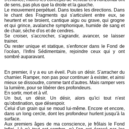
de sens, pas plus que la droite et la gauche.
Le mouvement perpétuel. Dans toutes les directions. Dans
le chant des Fragments qui s'articulent entre eux, se
heurtent et se broient, cantique aigu ou grave, qui grogne
et qui grince, avalanche symphonique, humide de sang et
de chair, sèche d'os et de cendres.
Se croiser, s'accrocher, s'agrandir, avancer, se laisser
trainer.
Ou rester unique et statique, s'enfoncer dans le Fond de
l'océan, l'Infini Sédimentaire, rejoindre ceux qui y ont
sombré auparavant.
En premier, il y a eu un éveil. Puis un désir. S'arracher du
charnier. Ramper, non pas pour continuer à exister, et ainsi
mieux se dissoudre, comme tant d'autres. Mais ramper vers
la lumière, pour se libérer des profondeurs.
En sortir, mort et à vif.
Un but, un désir. Un désir, alors qu'ici tout n'est
qu'obstination, que désespoir.
Celui d'un grain qui se moud lui-même. Encore et encore,
dans un long cercle, dont les profondeur hurlent jusqu'à la
surface.
Aux premiers âges de ma conscience, je frôlais le Fond