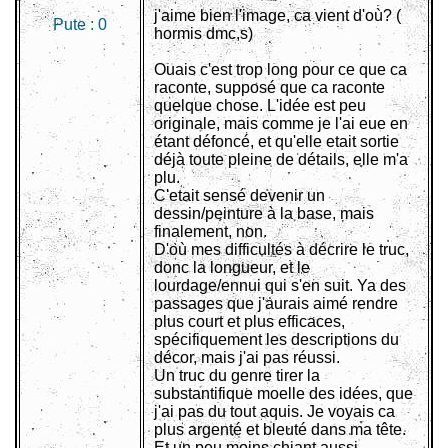
j'aime bien l'image, ca vient d'où? (
Pute :
0
hormis dmc,s)
Ouais c'est trop long pour ce que ca
raconte, supposé que ca raconte
quelque chose. L'idée est peu
originale, mais comme je l'ai eue en
étant défoncé, et qu'elle etait sortie
déjà toute pleine de détails, elle m'a
plu.
C'etait sensé devenir un
dessin/peinture à la base, mais
finalement, non.
D'où mes difficultés à décrire le truc,
donc la longueur, et le
lourdage/ennui qui s'en suit. Ya des
passages que j'aurais aimé rendre
plus court et plus efficaces,
spécifiquement les descriptions du
décor, mais j'ai pas réussi.
Un truc du genre tirer la
substantifique moelle des idées, que
j'ai pas du tout aquis. Je voyais ca
plus argenté et bleuté dans ma tête.
Et un peu moins chiant aussi.