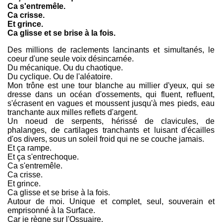
Ca s'entremêle.
Ca crisse.
Et grince.
Ca glisse et se brise à la fois.
Des millions de raclements lancinants et simultanés, le
coeur d'une seule voix désincarnée.
Du mécanique. Ou du chaotique.
Du cyclique. Ou de l'aléatoire.
Mon trône est une tour blanche au millier d'yeux, qui se
dresse dans un océan d'ossements, qui fluent, refluent,
s'écrasent en vagues et moussent jusqu'à mes pieds, eau
tranchante aux milles reflets d'argent.
Un noeud de serpents, hérissé de clavicules, de
phalanges, de cartilages tranchants et luisant d'écailles
d'os divers, sous un soleil froid qui ne se couche jamais.
Et ça rampe.
Et ça s'entrechoque.
Ca s'entremêle.
Ca crisse.
Et grince.
Ca glisse et se brise à la fois.
Autour de moi. Unique et complet, seul, souverain et
emprisonné à la Surface.
Car je règne sur l'Ossuaire.