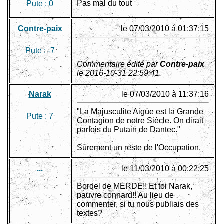
Pas mal du tout
Pute :
0
Contre-paix
le 07/03/2010 à 01:37:15
Pute :
-7
Commentaire édité par
Contre-paix
le 2016-10-31 22:59:41.
Narak
le 07/03/2010 à 11:37:16
"La Majusculite Aigüe est la Grande
Pute :
7
Contagion de notre Siècle. On dirait
parfois du Putain de Dantec."
Sûrement un reste de l'Occupation.
...
le 11/03/2010 à 00:22:25
Bordel de MERDE!! Et toi Narak,
pauvre connard!! Au lieu de
commenter, si tu nous publiais des
textes?