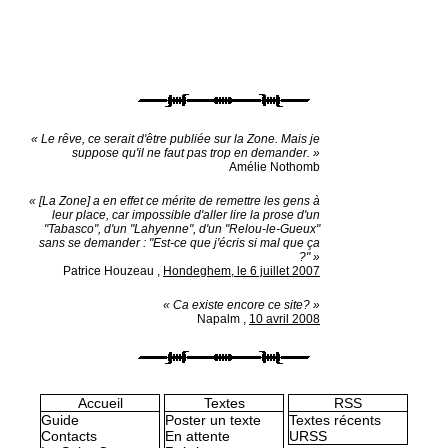
« Le rêve, ce serait d'être publiée sur la Zone. Mais je
suppose qu'il ne faut pas trop en demander. »
Amélie Nothomb
« [La Zone] a en effet ce mérite de remettre les gens à
leur place, car impossible d'aller lire la prose d'un
"Tabasco", d'un "Lahyenne", d'un "Relou-le-Gueux"
sans se demander : "Est-ce que j'écris si mal que ça
?" »
Patrice Houzeau
,
Hondeghem, le 6 juillet 2007
« Ca existe encore ce site? »
Napalm
,
10 avril 2008
Accueil
Textes
RSS
Guide
Poster un texte
Textes récents
Contacts
En attente
URSS