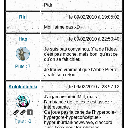
Ptdr !
Riri
le 09/02/2010 à 19:05:02
Moi j'aime pas xD
Hag
le 09/02/2010 à 22:50:40
Je suis pas convaincu. Y'a de l'idée,
c'est pas moche, mais bon, qu'est ce
qu'on se fait chier.
Pute :
7
Je trouve vraiment que l'Abbé Pierre
a raté son retour.
Kolokoltchiki
le 09/02/2010 à 23:57:12
J'ai jamais aimé Mill, mais
l'ambiance de ce texte est assez
interessante.
Ca joue pas la carte de l'hyperbole-
hypergore-hyperconceptuel-
Pute :
-1
hyperüb3rdarknewwave, d'accord
avec koax pour les phrases