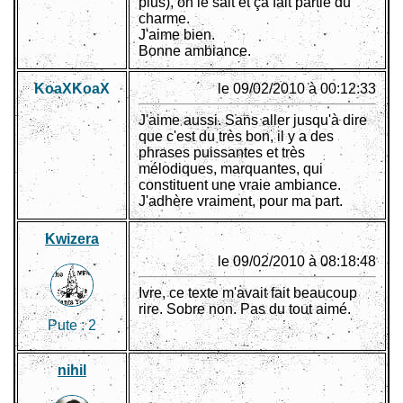
plus), on le sait et ça fait partie du
charme.
J'aime bien.
Bonne ambiance.
KoaXKoaX
le 09/02/2010 à 00:12:33
J'aime aussi. Sans aller jusqu'à dire
que c'est du très bon, il y a des
phrases puissantes et très
mélodiques, marquantes, qui
constituent une vraie ambiance.
J'adhère vraiment, pour ma part.
Kwizera
le 09/02/2010 à 08:18:48
Ivre, ce texte m'avait fait beaucoup
rire. Sobre non. Pas du tout aimé.
Pute :
2
nihil