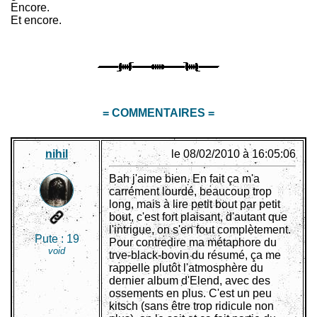
Encore.
Et encore.
= COMMENTAIRES =
nihil
le 08/02/2010 à 16:05:06
Bah j'aime bien. En fait ça m'a
carrément lourdé, beaucoup trop
long, mais à lire petit bout par petit
bout, c'est fort plaisant, d'autant que
l'intrigue, on s'en fout complètement.
Pute :
19
Pour contredire ma métaphore du
void
trve-black-bovin du résumé, ça me
rappelle plutôt l'atmosphère du
dernier album d'Elend, avec des
ossements en plus. C'est un peu
kitsch (sans être trop ridicule non