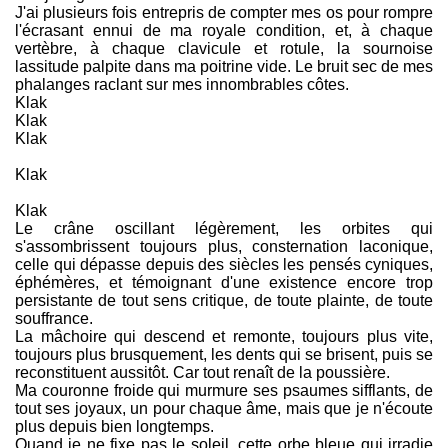
J'ai plusieurs fois entrepris de compter mes os pour rompre
l'écrasant ennui de ma royale condition, et, à chaque
vertèbre, à chaque clavicule et rotule, la sournoise
lassitude palpite dans ma poitrine vide. Le bruit sec de mes
phalanges raclant sur mes innombrables côtes.
Klak
Klak
Klak
Klak
Klak
Le crâne oscillant légèrement, les orbites qui
s'assombrissent toujours plus, consternation laconique,
celle qui dépasse depuis des siècles les pensés cyniques,
éphémères, et témoignant d'une existence encore trop
persistante de tout sens critique, de toute plainte, de toute
souffrance.
La mâchoire qui descend et remonte, toujours plus vite,
toujours plus brusquement, les dents qui se brisent, puis se
reconstituent aussitôt. Car tout renaît de la poussière.
Ma couronne froide qui murmure ses psaumes sifflants, de
tout ses joyaux, un pour chaque âme, mais que je n'écoute
plus depuis bien longtemps.
Quand je ne fixe pas le soleil, cette orbe bleue qui irradie