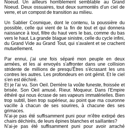
Noeud. Un ailleurs horriblement semblable au Grand
Noeud. Deux ossuaires, tout deux surmontés d'un ciel de
verre, et un compost de transition au milieu.
Un Sablier Cosmique, dont le contenu, la poussière du
possible, celle qui vient de la fin de tout et qui donnera
naissance à tout, filtre du haut vers le bas, comme du bas
vers le haut. La grande blague sinistre, celle du cycle infini,
du Grand Vide au Grand Tout, qui s'avalent et se crachent
mutuellement.
Par ennui, j'ai une fois séparé mon peuple en deux
armées, et les ai envoyés s'affronter dans une collision
stridente de millions de presqu'Êtres s'écrasant les uns
contres les autres. Les profondeurs en ont gémit. Et le ciel
s'en est déchiré.
Et je l'ai vu. Son Oeil. Derrière la voûte funeste, froissée et
brisée. Son Oeil amusé. Rieur. Moqueur. Dans l'Empire
éthéré qui nous écrase de ses vapeurs immatérielles. Bien
trop subtil, bien trop supérieur, au point que ma couronne
vacille à chacun de ses sourires, à chacune des ses
grimaces.
N'ai-je pas été suffisamment puni pour m'être extirpé des
chairs déchirés, de leurs épines blanches et saillantes?
N'ai-je pas été suffisamment puni pour avoir arraché