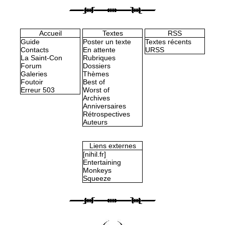
Accueil
Textes
RSS
Guide
Poster un texte
Textes récents
Contacts
En attente
URSS
La Saint-Con
Rubriques
Forum
Dossiers
Galeries
Thèmes
Foutoir
Best of
Erreur 503
Worst of
Archives
Anniversaires
Rétrospectives
Auteurs
Liens externes
[nihil.fr]
Entertaining
Monkeys
Squeeze