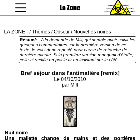
La Zone
coucou gamin
LA ZONE
-
/
Thèmes
/
Obscur
/
Nouvelles noires
Résumé :
A la demande de Mill, qui semble avoir suivit les
quelques commentaires sur la première version de ce
texte, le voici donc reposté pour cause de retouche de
dernière minute. Si la première version manquait d'étoffe,
celle-ci rectifie un poil le tir en insistant sur le côté
paranoïaque et halluciné du personnage.
Bref séjour dans l'antimatière [remix]
Le 04/10/2010
par
Mill
Nuit noire.
Une mallette change de mains et des portières