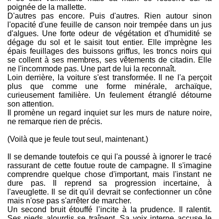
poignée de la mallette.
D'autres pas encore. Puis d'autres. Rien autour sinon
l'opacité d'une feuille de canson noir trempée dans un jus
d'algues. Une forte odeur de végétation et d'humidité se
dégage du sol et le saisit tout entier. Elle imprègne les
épais feuillages des buissons griffus, les troncs noirs qui
se collent à ses membres, ses vêtements de citadin. Elle
ne l'incommode pas. Une part de lui la reconnaît.
Loin derrière, la voiture s'est transformée. Il ne l'a perçoit
plus que comme une forme minérale, archaïque,
curieusement familière. Un feulement étranglé détourne
son attention.
Il promène un regard inquiet sur les murs de nature noire,
ne remarque rien de précis.
(Voilà que je feule tout seul, maintenant.)
Il se demande toutefois ce qui l'a poussé à ignorer le tracé
rassurant de cette foutue route de campagne. Il s'imagine
comprendre quelque chose d'important, mais l'instant ne
dure pas. Il reprend sa progression incertaine, à
l'aveuglette. Il se dit qu'il devrait se confectionner un cône
mais n'ose pas s'arrêter de marcher.
Un second bruit étouffé l’incite à la prudence. Il ralentit.
Ses pieds alourdis se traînent. Sa voix interne accuse le