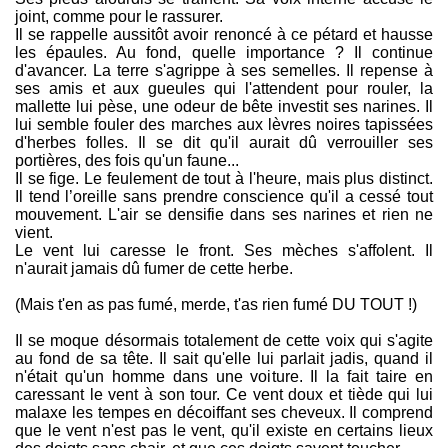
joint, comme pour le rassurer.
Il se rappelle aussitôt avoir renoncé à ce pétard et hausse
les épaules. Au fond, quelle importance ? Il continue
d'avancer. La terre s'agrippe à ses semelles. Il repense à
ses amis et aux gueules qui l'attendent pour rouler, la
mallette lui pèse, une odeur de bête investit ses narines. Il
lui semble fouler des marches aux lèvres noires tapissées
d'herbes folles. Il se dit qu'il aurait dû verrouiller ses
portières, des fois qu'un faune...
Il se fige. Le feulement de tout à l'heure, mais plus distinct.
Il tend l’oreille sans prendre conscience qu'il a cessé tout
mouvement. L'air se densifie dans ses narines et rien ne
vient.
Le vent lui caresse le front. Ses mèches s'affolent. Il
n'aurait jamais dû fumer de cette herbe.
(Mais t'en as pas fumé, merde, t'as rien fumé DU TOUT !)
Il se moque désormais totalement de cette voix qui s'agite
au fond de sa tête. Il sait qu'elle lui parlait jadis, quand il
n'était qu'un homme dans une voiture. Il la fait taire en
caressant le vent à son tour. Ce vent doux et tiède qui lui
malaxe les tempes en décoiffant ses cheveux. Il comprend
que le vent n'est pas le vent, qu'il existe en certains lieux