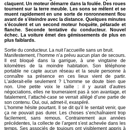
claquent. Un moteur démarre dans la foulée. Des roues
tournent sur la terre meuble. Les sons se mêlent et se
muent rapidement en une sorte de ronronnement flou
avant de s’éteindre avec la distance. Quelques minutes
s’écoulent et un second moteur hoquète, pétarade et
flanche. Seconde tentative du conducteur. Nouvel
échec. La voiture émet des gémissements de plus en
plus faiblards.
Sortie du conducteur. La nuit l'accueille sans un bruit.
Manifestement, l’homme n’a prévu aucun plan de secours.
Il est bloqué dans la garrigue, à une vingtaine de
kilomètres de la moindre habitation. Son téléphone
portable ne capte aucun réseau et la seule personne à
connaître sa présence en ces lieux vient de partir.
L’aiderait-elle seulement ? L’homme se doute bien que
non. Une petite voix le raille : il y aurait d'autres
négociations, elles ne tourneraient pas à son avantage, et
fatalement, l’attaché-case se verrait allégé d’une partie de
son contenu. Oui, oui, admet-il, exaspéré.
L’homme hésite pourtant. Il se dit qu'il le sentait venir, que
ça ne pouvait pas durer. Les choses s’enchaînaient trop
facilement, sans remous. Contrairement aux années
précédentes, la collecte de l'argent s'est achevée dans les
temps. Ses associés de toujours ont visiblement appris à