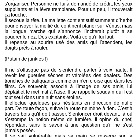
s'organiser. Personne ne lui a demandé de crédit, les yeux
suppliants et la lèvre tremblante. Pour un peu, il trouverait
ça louche.
Il secoue la tête. La mallette contient suffisamment d’herbe
pour envoyer la moitié du continent planer sur Vénus, mais
la longue marche qui s’annonce l'inciterait plutôt à se
poudrer le nez. Des excitants. Voilà ce qu'il lui faut.
Il repense au sourire usé des amis qui l'attendent, les
doigts prêts à rouler.
(Putain de junkies !)
Il ne s'offusque pas de s'entendre parler à voix haute. Il
revoit les gueules sèches et vérolées des dealers. Des
tronches de trafiquants comme on n'en croise que dans les
films. Ce souvenir, associé à l'image de ses amis, lui
déplaît et le met mal à l'aise. Il se rappelle soudain qu'il est
tout seul dans une nuit sans étoiles.
Il effectue quelques pas hésitants en direction de nulle
part. De toute façon, suivre la route ne mène à rien. C'est à
travers bois qu'il doit passer. S'enfoncer droit devant, là où
s'estompe la notion même de lumière. Il opine du chef,
répondant sans le savoir à une question qu'il ne s'est
jamais posée.
Il se sait vulnérable mais sa main se resserre sur la