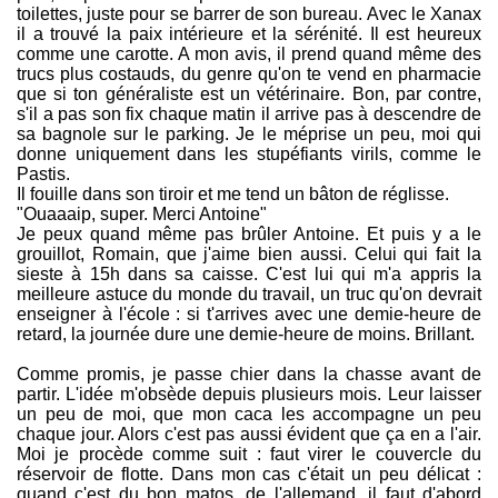
toilettes, juste pour se barrer de son bureau. Avec le Xanax
il a trouvé la paix intérieure et la sérénité. Il est heureux
comme une carotte. A mon avis, il prend quand même des
trucs plus costauds, du genre qu'on te vend en pharmacie
que si ton généraliste est un vétérinaire. Bon, par contre,
s'il a pas son fix chaque matin il arrive pas à descendre de
sa bagnole sur le parking. Je le méprise un peu, moi qui
donne uniquement dans les stupéfiants virils, comme le
Pastis.
Il fouille dans son tiroir et me tend un bâton de réglisse.
"Ouaaaip, super. Merci Antoine"
Je peux quand même pas brûler Antoine. Et puis y a le
grouillot, Romain, que j'aime bien aussi. Celui qui fait la
sieste à 15h dans sa caisse. C'est lui qui m'a appris la
meilleure astuce du monde du travail, un truc qu'on devrait
enseigner à l'école : si t'arrives avec une demie-heure de
retard, la journée dure une demie-heure de moins. Brillant.
Comme promis, je passe chier dans la chasse avant de
partir. L'idée m'obsède depuis plusieurs mois. Leur laisser
un peu de moi, que mon caca les accompagne un peu
chaque jour. Alors c'est pas aussi évident que ça en a l'air.
Moi je procède comme suit : faut virer le couvercle du
réservoir de flotte. Dans mon cas c'était un peu délicat :
quand c'est du bon matos, de l'allemand, il faut d'abord