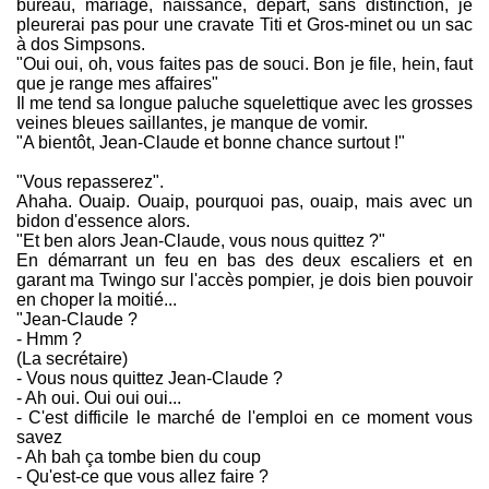
bureau, mariage, naissance, départ, sans distinction, je
pleurerai pas pour une cravate Titi et Gros-minet ou un sac
à dos Simpsons.
"Oui oui, oh, vous faites pas de souci. Bon je file, hein, faut
que je range mes affaires"
Il me tend sa longue paluche squelettique avec les grosses
veines bleues saillantes, je manque de vomir.
"A bientôt, Jean-Claude et bonne chance surtout !"
"Vous repasserez".
Ahaha. Ouaip. Ouaip, pourquoi pas, ouaip, mais avec un
bidon d'essence alors.
"Et ben alors Jean-Claude, vous nous quittez ?"
En démarrant un feu en bas des deux escaliers et en
garant ma Twingo sur l'accès pompier, je dois bien pouvoir
en choper la moitié...
"Jean-Claude ?
- Hmm ?
(La secrétaire)
- Vous nous quittez Jean-Claude ?
- Ah oui. Oui oui oui...
- C'est difficile le marché de l'emploi en ce moment vous
savez
- Ah bah ça tombe bien du coup
- Qu'est-ce que vous allez faire ?