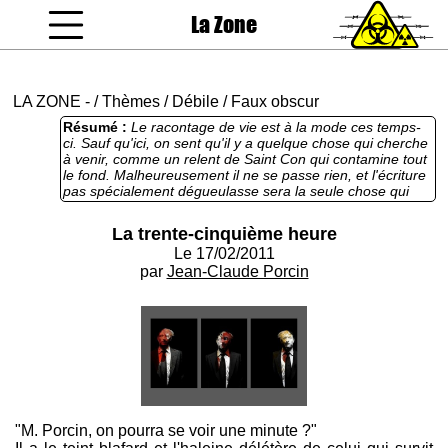
La Zone
coucou gamin
LA ZONE
-
/
Thèmes
/
Débile
/
Faux obscur
Résumé :
Le racontage de vie est à la mode ces temps-
ci. Sauf qu'ici, on sent qu'il y a quelque chose qui cherche
à venir, comme un relent de Saint Con qui contamine tout
le fond. Malheureusement il ne se passe rien, et l'écriture
pas spécialement dégueulasse sera la seule chose qui
rendra ce texte un peu plus lisible que les habituelles
tanches de vie gothoputiques.
La trente-cinquième heure
Le 17/02/2011
par
Jean-Claude Porcin
"M. Porcin, on pourra se voir une minute ?"