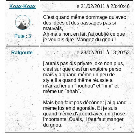
Koax-Koax
le 21/02/2011 à 23:40:46
C'est quand même dommage qu'avec
des idées et des passages pas si
mauvais,
Ah mais non, en fait j'ai oublié ce que
Pute :
3
je voulais dire. Mangez du gnou !
Ralgoute.
le 23/02/2011 à 13:20:53
j'aurais pas dis private joke non plus,
c'est sur que c'est un exutoire perso
mais y a quand même un peu de
style.Il a quand même réussie a
m'arracher un "houhou" et "hihi" et
même un "ahah".
Mais bon faut pas déconner j'ai quand
même lus en diagonale. Et je suis
quand même d'accord avec un chose
importante: Ouais, il faut faut manger
du gnou.