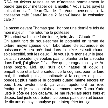
RSA en tickets restos et ne m'adresse normalement la
parole que pour me taper de la maille. " Vous avez payé la
cotisation café Jean-Claude ? Vous penserez à la
cotisation café Jean-Claude ? Jean-Claude, la cotisation
café ? ".
Je passe devant Thomas que j'honore une dernière fois de
mon majeur. Il me retourne la politesse.
"Et surtout va bien te faire foutre, hein, Jean-Claude !"
On aurait tort de sous-estimer le potentiel en terme de
torture moyenâgeuse d'un laboratoire d'électronique de
puissance. A peu près tout dans la pièce est soit chaud,
soit électrifié, soit les deux. " Je vous jure monsieur le juge,
c'était un accident je voulais pas lui planter un fer à souder
dans l'oeil, j'ai glissé. " J'ai rêvé que je cognais ce type. Au
sens propre. Moi, qui suis d'un naturel si doux, si
empathique et si lâche surtout. Je le cognais, pour lui faire
mal, il tombait puis je continuais à la cogner et puis il
bougeait plus mais je le cognais quand même encore un
peu. Bon, évidemment, ça virait rapidement au rêve
érotique et je m'accouplais violemment avec Rama Yade
juste à côté de son cadavre. Je me réveillais alors frais et
dispos, tout juste courbaturé. Je pense pas qu'on ait besoin
de dix ans de psychanalyse pour interpréter tout ça.