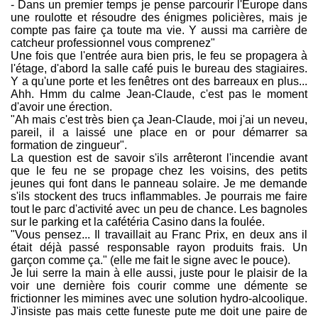
- Dans un premier temps je pense parcourir l'Europe dans
une roulotte et résoudre des énigmes policières, mais je
compte pas faire ça toute ma vie. Y aussi ma carrière de
catcheur professionnel vous comprenez"
Une fois que l'entrée aura bien pris, le feu se propagera à
l'étage, d'abord la salle café puis le bureau des stagiaires.
Y a qu'une porte et les fenêtres ont des barreaux en plus...
Ahh. Hmm du calme Jean-Claude, c'est pas le moment
d'avoir une érection.
"Ah mais c'est très bien ça Jean-Claude, moi j'ai un neveu,
pareil, il a laissé une place en or pour démarrer sa
formation de zingueur".
La question est de savoir s'ils arrêteront l'incendie avant
que le feu ne se propage chez les voisins, des petits
jeunes qui font dans le panneau solaire. Je me demande
s'ils stockent des trucs inflammables. Je pourrais me faire
tout le parc d'activité avec un peu de chance. Les bagnoles
sur le parking et la cafétéria Casino dans la foulée.
"Vous pensez... Il travaillait au Franc Prix, en deux ans il
était déjà passé responsable rayon produits frais. Un
garçon comme ça." (elle me fait le signe avec le pouce).
Je lui serre la main à elle aussi, juste pour le plaisir de la
voir une dernière fois courir comme une démente se
frictionner les mimines avec une solution hydro-alcoolique.
J'insiste pas mais cette funeste pute me doit une paire de