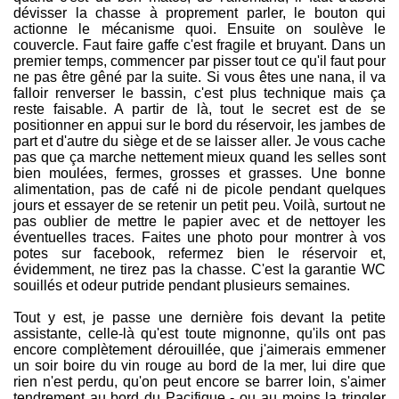
dévisser la chasse à proprement parler, le bouton qui
actionne le mécanisme quoi. Ensuite on soulève le
couvercle. Faut faire gaffe c'est fragile et bruyant. Dans un
premier temps, commencer par pisser tout ce qu'il faut pour
ne pas être gêné par la suite. Si vous êtes une nana, il va
falloir renverser le bassin, c'est plus technique mais ça
reste faisable. A partir de là, tout le secret est de se
positionner en appui sur le bord du réservoir, les jambes de
part et d'autre du siège et de se laisser aller. Je vous cache
pas que ça marche nettement mieux quand les selles sont
bien moulées, fermes, grosses et grasses. Une bonne
alimentation, pas de café ni de picole pendant quelques
jours et essayer de se retenir un petit peu. Voilà, surtout ne
pas oublier de mettre le papier avec et de nettoyer les
éventuelles traces. Faites une photo pour montrer à vos
potes sur facebook, refermez bien le réservoir et,
évidemment, ne tirez pas la chasse. C'est la garantie WC
souillés et odeur putride pendant plusieurs semaines.
Tout y est, je passe une dernière fois devant la petite
assistante, celle-là qu'est toute mignonne, qu'ils ont pas
encore complètement dérouillée, que j'aimerais emmener
un soir boire du vin rouge au bord de la mer, lui dire que
rien n'est perdu, qu'on peut encore se barrer loin, s'aimer
tendrement au bord du Pacifique - ou au moins la tringler