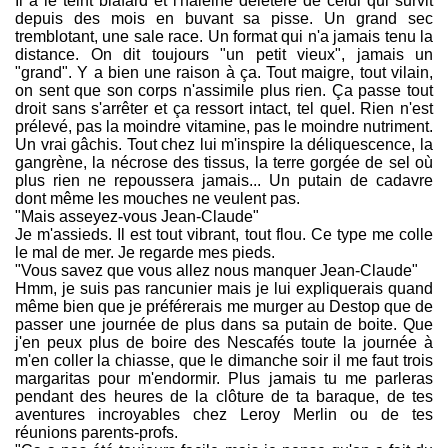
Il a le teint blafard et l'haleine délétère de celui qui survit
depuis des mois en buvant sa pisse. Un grand sec
tremblotant, une sale race. Un format qui n'a jamais tenu la
distance. On dit toujours "un petit vieux", jamais un
"grand". Y a bien une raison à ça. Tout maigre, tout vilain,
on sent que son corps n'assimile plus rien. Ça passe tout
droit sans s'arrêter et ça ressort intact, tel quel. Rien n'est
prélevé, pas la moindre vitamine, pas le moindre nutriment.
Un vrai gâchis. Tout chez lui m'inspire la déliquescence, la
gangrène, la nécrose des tissus, la terre gorgée de sel où
plus rien ne repoussera jamais... Un putain de cadavre
dont même les mouches ne veulent pas.
"Mais asseyez-vous Jean-Claude"
Je m'assieds. Il est tout vibrant, tout flou. Ce type me colle
le mal de mer. Je regarde mes pieds.
"Vous savez que vous allez nous manquer Jean-Claude"
Hmm, je suis pas rancunier mais je lui expliquerais quand
même bien que je préférerais me murger au Destop que de
passer une journée de plus dans sa putain de boite. Que
j'en peux plus de boire des Nescafés toute la journée à
m'en coller la chiasse, que le dimanche soir il me faut trois
margaritas pour m'endormir. Plus jamais tu me parleras
pendant des heures de la clôture de ta baraque, de tes
aventures incroyables chez Leroy Merlin ou de tes
réunions parents-profs.