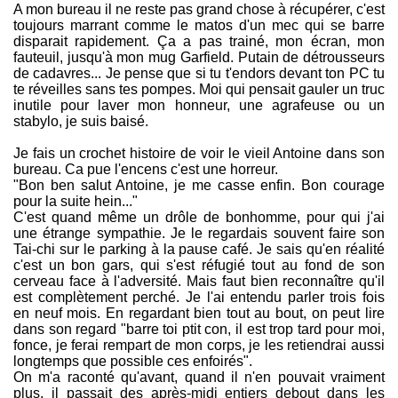
A mon bureau il ne reste pas grand chose à récupérer, c'est
toujours marrant comme le matos d'un mec qui se barre
disparait rapidement. Ça a pas trainé, mon écran, mon
fauteuil, jusqu'à mon mug Garfield. Putain de détrousseurs
de cadavres... Je pense que si tu t'endors devant ton PC tu
te réveilles sans tes pompes. Moi qui pensait gauler un truc
inutile pour laver mon honneur, une agrafeuse ou un
stabylo, je suis baisé.
Je fais un crochet histoire de voir le vieil Antoine dans son
bureau. Ca pue l'encens c'est une horreur.
"Bon ben salut Antoine, je me casse enfin. Bon courage
pour la suite hein..."
C'est quand même un drôle de bonhomme, pour qui j'ai
une étrange sympathie. Je le regardais souvent faire son
Tai-chi sur le parking à la pause café. Je sais qu'en réalité
c'est un bon gars, qui s'est réfugié tout au fond de son
cerveau face à l'adversité. Mais faut bien reconnaître qu'il
est complètement perché. Je l'ai entendu parler trois fois
en neuf mois. En regardant bien tout au bout, on peut lire
dans son regard "barre toi ptit con, il est trop tard pour moi,
fonce, je ferai rempart de mon corps, je les retiendrai aussi
longtemps que possible ces enfoirés".
On m'a raconté qu'avant, quand il n'en pouvait vraiment
plus, il passait des après-midi entiers debout dans les