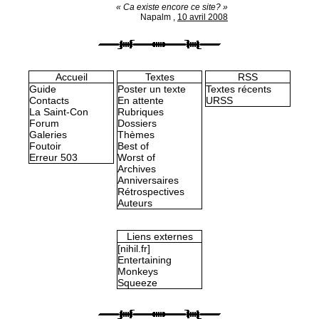
« Ca existe encore ce site? »
Napalm
,
10 avril 2008
Accueil
Textes
RSS
Guide
Poster un texte
Textes récents
Contacts
En attente
URSS
La Saint-Con
Rubriques
Forum
Dossiers
Galeries
Thèmes
Foutoir
Best of
Erreur 503
Worst of
Archives
Anniversaires
Rétrospectives
Auteurs
Liens externes
[nihil.fr]
Entertaining
Monkeys
Squeeze