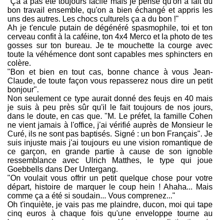
"Ça a pas été toujours facile mais je pense qu'on a fait du
bon travail ensemble, qu'on a bien échangé et appris les
uns des autres. Les chocs culturels ça a du bon !"
Ah je t'encule putain de dégénéré spasmophile, toi et ton
cerveau confit à la caféine, ton 4x4 Merco et la photo de tes
gosses sur ton bureau. Je te mouchette la courge avec
toute la véhémence dont sont capables mes sphincters en
colère.
"Bon et bien en tout cas, bonne chance à vous Jean-
Claude, de toute façon vous repasserez nous dire un petit
bonjour".
Non seulement ce type aurait donné des feujs en 40 mais
je suis à peu près sûr qu'il le fait toujours de nos jours,
dans le doute, en cas que. "M. Le préfet, la famille Cohen
ne vient jamais à l'office, j'ai vérifié auprès de Monsieur le
Curé, ils ne sont pas baptisés. Signé : un bon Français". Je
suis injuste mais j'ai toujours eu une vision romantique de
ce garçon, en grande partie à cause de son ignoble
ressemblance avec Ulrich Matthes, le type qui joue
Goebbells dans Der Untergang.
"On voulait vous offrir un petit quelque chose pour votre
départ, histoire de marquer le coup hein ! Ahaha... Mais
comme ça a été si soudain... Vous comprenez..."
Oh t'inquiète, je vais pas me plaindre, ducon, moi qui tape
cinq euros à chaque fois qu'une enveloppe tourne au