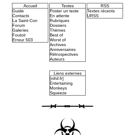
Accueil
Textes
RSS
Guide
Poster un texte
Textes récents
Contacts
En attente
URSS
La Saint-Con
Rubriques
Forum
Dossiers
Galeries
Thèmes
Foutoir
Best of
Erreur 503
Worst of
Archives
Anniversaires
Rétrospectives
Auteurs
Liens externes
[nihil.fr]
Entertaining
Monkeys
Squeeze