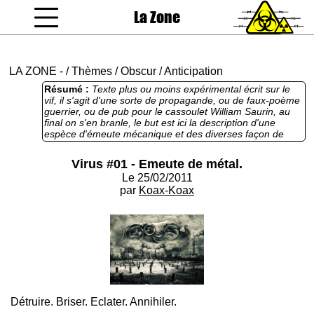
La Zone
coucou gamin
LA ZONE
-
/
Thèmes
/
Obscur
/
Anticipation
Résumé :
Texte plus ou moins expérimental écrit sur le
vif, il s'agit d'une sorte de propagande, ou de faux-poème
guerrier, ou de pub pour le cassoulet William Saurin, au
final on s'en branle, le but est ici la description d'une
espèce d'émeute mécanique et des diverses façon de
mettre à mal l'espèce humaine. L'ensemble tiens
finalement plus du crash-test que d'un bout de narration
Virus #01 - Emeute de métal.
définitif.
Le 25/02/2011
par
Koax-Koax
Détruire. Briser. Eclater. Annihiler.