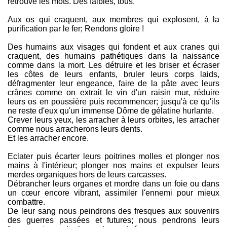
retrouve les mots. Des faibles, tous.
Aux os qui craquent, aux membres qui explosent, à la
purification par le fer; Rendons gloire !
Des humains aux visages qui fondent et aux cranes qui
craquent, des humains pathétiques dans la naissance
comme dans la mort. Les détruire et les briser et écraser
les côtes de leurs enfants, bruler leurs corps laids,
défragmenter leur engeance, faire de la pâte avec leurs
crânes comme on extrait le vin d'un raisin mur, réduire
leurs os en poussière puis recommencer; jusqu'à ce qu'ils
ne reste d'eux qu'un immense Dôme de gélatine hurlante.
Crever leurs yeux, les arracher à leurs orbites, les arracher
comme nous arracherons leurs dents.
Et les arracher encore.
Eclater puis écarter leurs poitrines molles et plonger nos
mains à l'intérieur; plonger nos mains et expulser leurs
merdes organiques hors de leurs carcasses.
Débrancher leurs organes et mordre dans un foie ou dans
un cœur encore vibrant, assimiler l'ennemi pour mieux
combattre.
De leur sang nous peindrons des fresques aux souvenirs
des guerres passées et futures; nous pendrons leurs