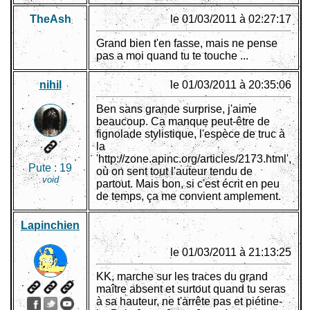
TheAsh
le 01/03/2011 à 02:27:17
Grand bien t'en fasse, mais ne pense
pas a moi quand tu te touche ...
nihil
le 01/03/2011 à 20:35:06
Ben sans grande surprise, j'aime
beaucoup. Ca manque peut-être de
fignolade stylistique, l'espèce de truc à
la
'http://zone.apinc.org/articles/2173.html',
Pute :
19
où on sent tout l'auteur tendu de
void
partout. Mais bon, si c'est écrit en peu
de temps, ça me convient amplement.
Lapinchien
le 01/03/2011 à 21:13:25
KK, marche sur les traces du grand
maître absent et surtout quand tu seras
à sa hauteur, ne t'arrête pas et piétine-