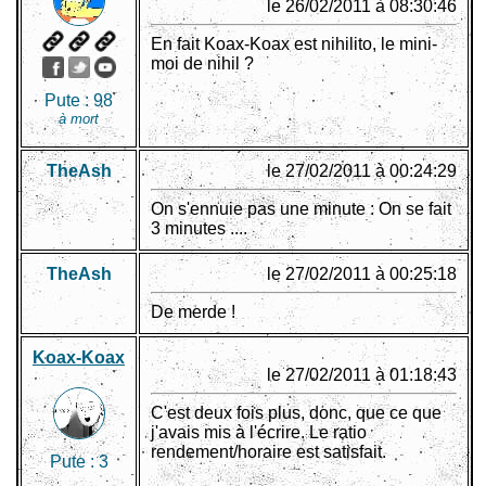
le 26/02/2011 à 08:30:46
En fait Koax-Koax est nihilito, le mini-
moi de nihil ?
Pute :
98
à mort
TheAsh
le 27/02/2011 à 00:24:29
On s'ennuie pas une minute : On se fait
3 minutes ....
TheAsh
le 27/02/2011 à 00:25:18
De merde !
Koax-Koax
le 27/02/2011 à 01:18:43
C'est deux fois plus, donc, que ce que
j'avais mis à l'écrire. Le ratio
rendement/horaire est satisfait.
Pute :
3