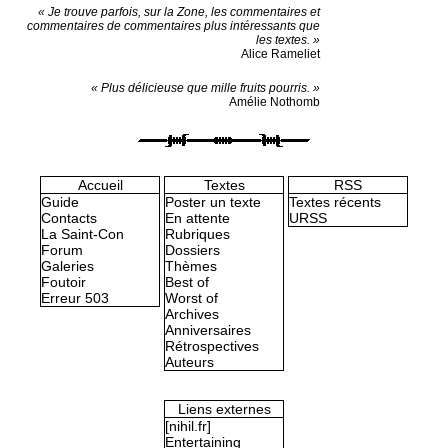
« Je trouve parfois, sur la Zone, les commentaires et
commentaires de commentaires plus intéressants que
les textes. »
Alice Rameliet
« Plus délicieuse que mille fruits pourris. »
Amélie Nothomb
Accueil
Textes
RSS
Guide
Poster un texte
Textes récents
Contacts
En attente
URSS
La Saint-Con
Rubriques
Forum
Dossiers
Galeries
Thèmes
Foutoir
Best of
Erreur 503
Worst of
Archives
Anniversaires
Rétrospectives
Auteurs
Liens externes
[nihil.fr]
Entertaining