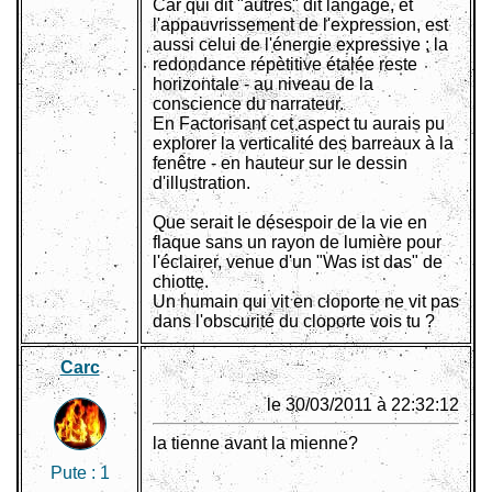
Car qui dit "autres" dit langage, et
l'appauvrissement de l'expression, est
aussi celui de l'énergie expressive ; la
redondance répètitive étalée reste
horizontale - au niveau de la
conscience du narrateur.
En Factorisant cet aspect tu aurais pu
explorer la verticalité des barreaux à la
fenêtre - en hauteur sur le dessin
d'illustration.
Que serait le désespoir de la vie en
flaque sans un rayon de lumière pour
l'éclairer, venue d'un "Was ist das" de
chiotte.
Un humain qui vit en cloporte ne vit pas
dans l'obscurité du cloporte vois tu ?
Carc
le 30/03/2011 à 22:32:12
la tienne avant la mienne?
Pute :
1