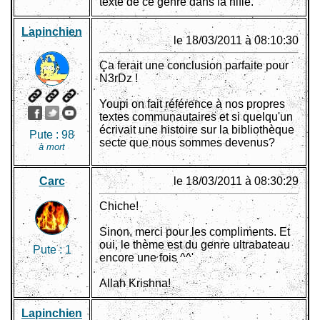
texte de ce genre dans la nifle.
Lapinchien
le 18/03/2011 à 08:10:30
Ça ferait une conclusion parfaite pour
N3rDz !
Youpi on fait référence à nos propres
textes communautaires et si quelqu'un
écrivait une histoire sur la bibliothèque
Pute :
98
secte que nous sommes devenus?
à mort
Carc
le 18/03/2011 à 08:30:29
Chiche!
Sinon, merci pour les compliments. Et
oui, le thème est du genre ultrabateau
Pute :
1
encore une fois ^^'
Allah Krishna!
Lapinchien