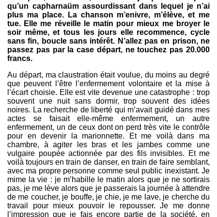
qu’un capharnaüm assourdissant dans lequel je n’ai
plus ma place. La chanson m’enivre, m’élève, et me
tue. Elle me réveille le matin pour mieux me broyer le
soir même, et tous les jours elle recommence, cycle
sans fin, boucle sans intérêt. N’allez pas en prison, ne
passez pas par la case départ, ne touchez pas 20.000
francs.
Au départ, ma claustration était voulue, du moins au degré
que peuvent l’être l’enfermement volontaire et la mise à
l’écart choisie. Elle est vite devenue une catastrophe : trop
souvent une nuit sans dormir, trop souvent des idées
noires. La recherche de liberté qui m’avait guidé dans mes
actes se faisait elle-même enfermement, un autre
enfermement, un de ceux dont on perd très vite le contrôle
pour en devenir la marionnette. Et me voilà dans ma
chambre, à agiter les bras et les jambes comme une
vulgaire poupée actionnée par des fils invisibles. Et me
voilà toujours en train de danser, en train de faire semblant,
avec ma propre personne comme seul public inexistant. Je
mime la vie : je m’habille le matin alors que je ne sortirais
pas, je me lève alors que je passerais la journée à attendre
de me coucher, je bouffe, je chie, je me lave, je cherche du
travail pour mieux pouvoir le repousser. Je me donne
l’impression que je fais encore partie de la société, en