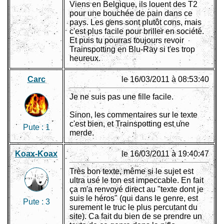
Viens en Belgique, ils louent des T2
pour une bouchée de pain dans ce
pays. Les gens sont plutôt cons, mais
c'est plus facile pour briller en société.
Et puis tu pourras toujours revoir
Trainspotting en Blu-Ray si t'es trop
heureux.
Carc
le 16/03/2011 à 08:53:40
Je ne suis pas une fille facile.
Sinon, les commentaires sur le texte
c'est bien, et Trainspotting est une
Pute :
1
merde.
Koax-Koax
le 16/03/2011 à 19:40:47
Très bon texte, même si le sujet est
ultra usé le ton est impeccable. En fait
ça m'a renvoyé direct au "texte dont je
suis le héros" (qui dans le genre, est
Pute :
3
surement le truc le plus percutant du
site). Ca fait du bien de se prendre un