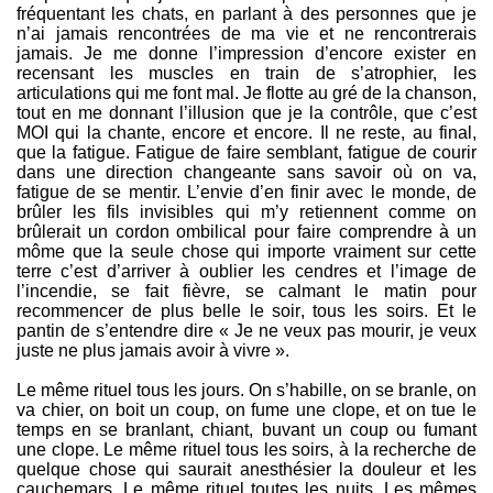
fréquentant les chats, en parlant à des personnes que je
n’ai jamais rencontrées de ma vie et ne rencontrerais
jamais. Je me donne l’impression d’encore exister en
recensant les muscles en train de s’atrophier, les
articulations qui me font mal. Je flotte au gré de la chanson,
tout en me donnant l’illusion que je la contrôle, que c’est
MOI qui la chante, encore et encore. Il ne reste, au final,
que la fatigue. Fatigue de faire semblant, fatigue de courir
dans une direction changeante sans savoir où on va,
fatigue de se mentir. L’envie d’en finir avec le monde, de
brûler les fils invisibles qui m’y retiennent comme on
brûlerait un cordon ombilical pour faire comprendre à un
môme que la seule chose qui importe vraiment sur cette
terre c’est d’arriver à oublier les cendres et l’image de
l’incendie, se fait fièvre, se calmant le matin pour
recommencer de plus belle le soir, tous les soirs. Et le
pantin de s’entendre dire « Je ne veux pas mourir, je veux
juste ne plus jamais avoir à vivre ».
Le même rituel tous les jours. On s’habille, on se branle, on
va chier, on boit un coup, on fume une clope, et on tue le
temps en se branlant, chiant, buvant un coup ou fumant
une clope. Le même rituel tous les soirs, à la recherche de
quelque chose qui saurait anesthésier la douleur et les
cauchemars. Le même rituel toutes les nuits. Les mêmes