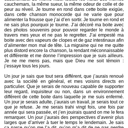
cauchemars, la même sueur, la même odeur de colle et de
peur au réveil. Je tourne en rond dans cette boite exigüe,
dans cette chanson monocorde qui ne varie que pour
alimenter la frousse que j’ai d’en sortir. Je tourne en rond et
ne sais plus pourquoi je tourne. J’ai décoré ma boite avec
des photos souvenirs pour pouvoir regarder le monde à
travers mes yeux et ne pas le regretter. J’ai empesté ma
boite avec des vapeurs de clopes et de gaz intestinaux afin
d’alimenter mon mal de tête. La migraine qui ne me quitte
plus distord encore la chanson, la rendant méconnaissable
et différente et me donne l’impression que je suis ailleurs.
Je ne me mens pas, mais que Dieu me soit témoin :
j’essaye tous les jours.
Un jour je sais que tout sera différent, que j’aurais renoué
avec la société en général, et mes voisins directs en
particulier. Que je serais de nouveau capable de supporter
leur regard, inquisiteur ou non, dans un environnement
différent de cette boite dans laquelle je me suis enfermé.
Un jour je serais adulte, j’aurais un travail, je serais tout ce
que je refuse. Je me serais trahi vingt fois, une fois par
année qui sera passée, et j’en jouirais quand on me le fera
remarquer. Un jour j’aurais des perspectives d’avenir plus
larges que d’arriver à tuer le temps le lendemain. Je sais
ça parce qu’on me l’a dit, qu’on m’a dit de ne pas perdre