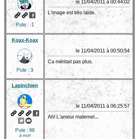
le 11/04/2011 à 00:44:02
L'image est très laide.
Pute :
-1
Koax-Koax
le 11/04/2011 à 00:50:54
Ca méritait pas plus.
Pute :
3
Lapinchien
le 11/04/2011 à 06:25:57
Ah! L'amour maternel...
Pute :
98
à mort