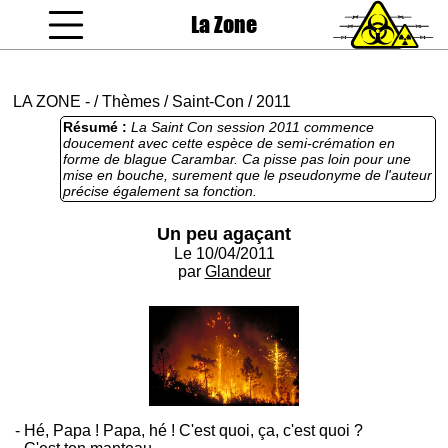
La Zone
coucou gamin
LA ZONE
-
/
Thèmes
/
Saint-Con
/
2011
Résumé :
La Saint Con session 2011 commence
doucement avec cette espèce de semi-crémation en
forme de blague Carambar. Ca pisse pas loin pour une
mise en bouche, surement que le pseudonyme de l'auteur
précise également sa fonction.
Un peu agaçant
Le 10/04/2011
par
Glandeur
- Hé, Papa ! Papa, hé ! C'est quoi, ça, c'est quoi ?