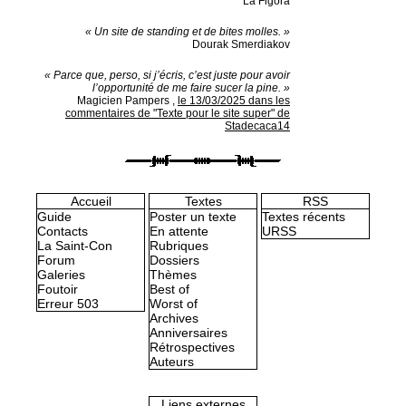
La Figora
« Un site de standing et de bites molles. »
Dourak Smerdiakov
« Parce que, perso, si j’écris, c’est juste pour avoir
l’opportunité de me faire sucer la pine. »
Magicien Pampers
,
le 13/03/2025 dans les
commentaires de "Texte pour le site super" de
Stadecaca14
Accueil
Textes
RSS
Guide
Poster un texte
Textes récents
Contacts
En attente
URSS
La Saint-Con
Rubriques
Forum
Dossiers
Galeries
Thèmes
Foutoir
Best of
Erreur 503
Worst of
Archives
Anniversaires
Rétrospectives
Auteurs
Liens externes