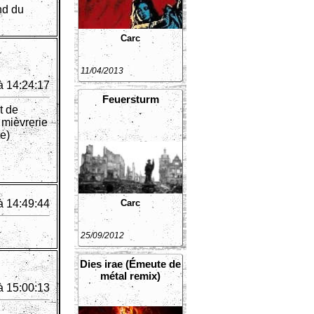
nd du
Carc
11/04/2013
à 14:24:17
Feuersturm
t de
 mièvrerie
te)
Carc
à 14:49:44
25/09/2012
Dies irae (Émeute de
métal remix)
à 15:00:13