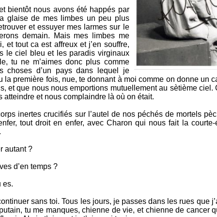
et bientôt nous avons été happés par
la glaise de mes limbes un peu plus
etrouver et essuyer mes larmes sur le
ferons demain. Mais mes limbes me
 et tout ca est affreux et j’en souffre,
 le ciel bleu et les paradis virginaux
lle, tu ne m’aimes donc plus comme
es choses d’un pays dans lequel je
 vu la première fois, nue, te donnant à moi comme on donne un 
, et que nous nous emportions mutuellement au sètième ciel. C’
s atteindre et nous complaindre là où on était.
rps inertes crucifiés sur l’autel de nos péchés de mortels pè
fer, tout droit en enfer, avec Charon qui nous fait la courte-
.
r autant ?
èves d’en temps ?
u es.
continuer sans toi. Tous les jours, je passes dans les rues que j
e putain, tu me manques, chienne de vie, et chienne de cancer qu