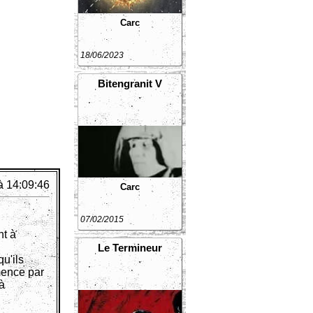
Carc
18/06/2023
Bitengranit V
à 14:09:46
Carc
07/02/2015
nt à
Le Termineur
u'ils
mence par
 à