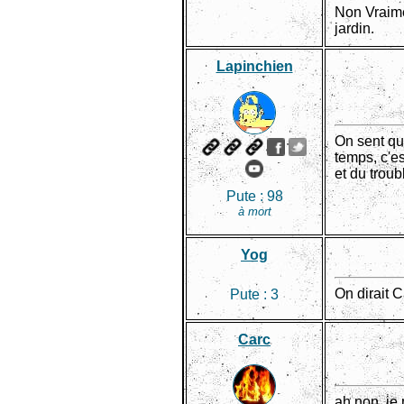
Non Vraime
jardin.
Lapinchien
On sent qu'
temps, c'es
et du troub
Pute :
98
à mort
Yog
On dirait C
Pute :
3
Carc
ah non, je 