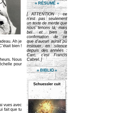
= RÉSUMÉ =
[ ATTENTION : ce
n'est pas seulement
un texte de merde que
nous tenons là, mais
bel et bien la
confirmation de ce
cadeau. Ah je
que d'aucun aurait pu
était bien !
insinuer en silence
depuis des années :
Carc, c'est Francis
cheurs. Nous
Cabrel. ]
échelle pour
= BIBLIO =
Schuessler cuit
’ai vues avec
i fait que tu