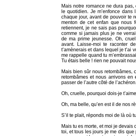
Mais notre romance ne dura pas, 
le quotidien. Je m’enfonce dans 
chaque jour, avant de pouvoir te r
menton de cet enfan que nous 
retiennent, je ne sais pas pourquoi,
comme si jamais plus je ne verrais
de ma prime jeunesse. Oh, crue
avant. Laisse-moi te raconter d
t’amènerais et dans lequel je t’ai
me rappelle quand tu m’embrassais
Tu étais belle ! rien ne pouvait nou
Mais bien sûr nous retombâmes, co
retombâmes et nous arrivons en en
passer de l’autre côté de l’achéron
Oh, cruelle, pourquoi dois-je t’aime
Oh, ma belle, qu’en est il de nos r
S’il te plait, réponds moi de là où t
Mais tu es morte, et moi je devais 
toi, et tous les jours je me dis qu