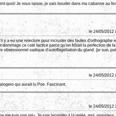
nt quoi! Je vous laisse, je vais bouder dans ma cabanne au fo
le 24/05/2012 
il y a eu une relecture pour incruster des fautes d'orthographe e
t dommage ce coté factice parce qu'on frôlait la perfection de la
le obsessionnel sadique d'autoflagellation du gland. (je sue, pu
le 24/05/2012 
alogero qui aurait lu Poe. Fascinant.
le 24/05/2012 
ne me suis pas relu. Je sais incruster à la volée, moi, monsieur.