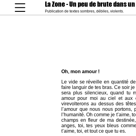
La Zone
- Un peu de brute dans un
Publication de textes sombres, débiles, violents.
coucou gamin
Oh, mon amour !
Le vide se réveille en quantité d
faire languir de tes bras. Ce soir je
sera plus silencieux, quand tu m
amour pour moi au ciel et aux 
virevolterons au dessus des têtes 
l’amour que nous nous portons, p
l’humanité. Oh comme je t’aime, toi
champs en fleur de ma destinée, 
anges, toi, tes yeux bleus comme
t’aime, toi, et tout ce que tu es.