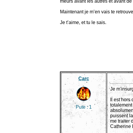
meurs avant les autres et avant de fl
Maintenant je m’en vais te retrouve
Je t’aime, et tu le sais.
Carc
Je m'insur
Il est hors
totalement 
Pute :
1
absolument 
puissent la
me traiter 
Catherine 