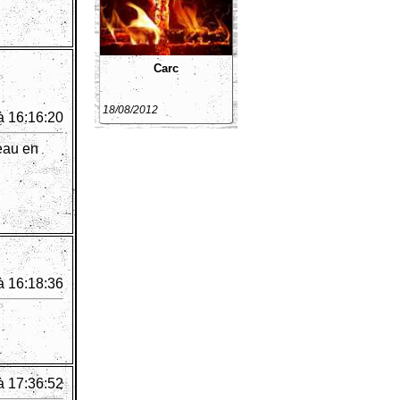
Carc
18/08/2012
à 16:16:20
eau en
à 16:18:36
à 17:36:52