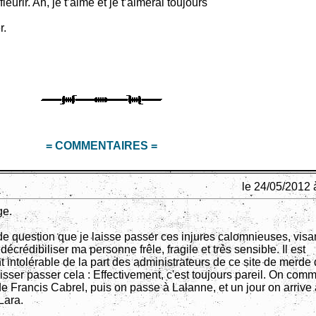
eurir. Ah, je t’aime et je t’aimerai toujours
r.
= COMMENTAIRES =
le 24/05/2012 
ge.
 de question que je laisse passer ces injures calomnieuses, visa
décrédibiliser ma personne frêle, fragile et très sensible. Il est
intolérable de la part des administrateurs de ce site de merde q
isser passer cela : Effectivement, c'est toujours pareil. On com
de Francis Cabrel, puis on passe à Lalanne, et un jour on arrive
Lara.