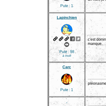
Pute :
1
Lapinchien
c'est domm
manque.
Pute :
98
à mort
Carc
pléonasme
Pute :
1
.