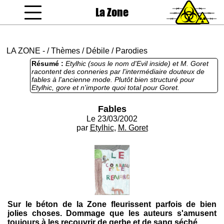
La Zone
coucou gamin
LA ZONE
-
/
Thèmes
/
Débile
/
Parodies
Résumé :
Etylhic (sous le nom d'Evil inside) et M. Goret
racontent des conneries par l'intermédiaire douteux de
fables à l'ancienne mode. Plutôt bien structuré pour
Etylhic, gore et n'importe quoi total pour Goret.
Fables
Le 23/03/2002
par
Etylhic
,
M. Goret
Sur le béton de la Zone fleurissent parfois de bien
jolies choses. Dommage que les auteurs s'amusent
toujours à les recouvrir de gerbe et de sang séché...