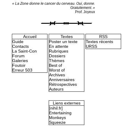
« La Zone donne le cancer du cerveau. Oui, donne.
Gratuitement. »
Prof. Joyeux
Accueil
Textes
RSS
Guide
Poster un texte
Textes récents
Contacts
En attente
URSS
La Saint-Con
Rubriques
Forum
Dossiers
Galeries
Thèmes
Foutoir
Best of
Erreur 503
Worst of
Archives
Anniversaires
Rétrospectives
Auteurs
Liens externes
[nihil.fr]
Entertaining
Monkeys
Squeeze