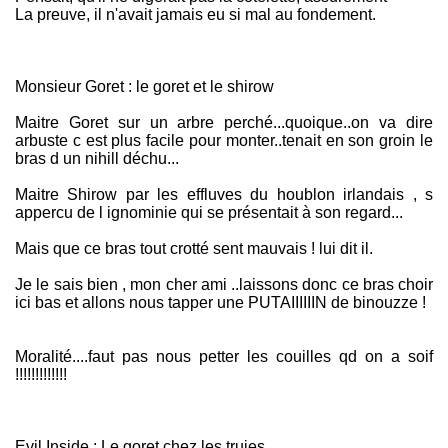
La preuve, il n'avait jamais eu si mal au fondement.
Monsieur Goret : le goret et le shirow
Maitre Goret sur un arbre perché...quoique..on va dire
arbuste c est plus facile pour monter..tenait en son groin le
bras d un nihill déchu...
Maitre Shirow par les effluves du houblon irlandais , s
appercu de l ignominie qui se présentait à son regard...
Mais que ce bras tout crotté sent mauvais ! lui dit il.
Je le sais bien , mon cher ami ..laissons donc ce bras choir
ici bas et allons nous tapper une PUTAIIIIIIN de binouzze !
Moralité....faut pas nous petter les couilles qd on a soif
!!!!!!!!!!!!!
Evil Inside : Le goret chez les truies