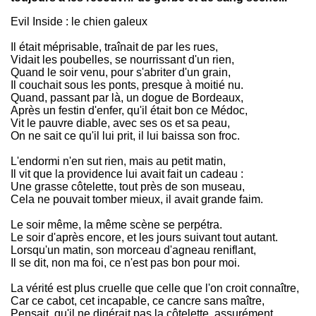
Evil Inside : le chien galeux
Il était méprisable, traînait de par les rues,
Vidait les poubelles, se nourrissant d'un rien,
Quand le soir venu, pour s'abriter d'un grain,
Il couchait sous les ponts, presque à moitié nu.
Quand, passant par là, un dogue de Bordeaux,
Après un festin d'enfer, qu'il était bon ce Médoc,
Vit le pauvre diable, avec ses os et sa peau,
On ne sait ce qu'il lui prit, il lui baissa son froc.
L'endormi n'en sut rien, mais au petit matin,
Il vit que la providence lui avait fait un cadeau :
Une grasse côtelette, tout près de son museau,
Cela ne pouvait tomber mieux, il avait grande faim.
Le soir même, la même scène se perpétra.
Le soir d'après encore, et les jours suivant tout autant.
Lorsqu'un matin, son morceau d'agneau reniflant,
Il se dit, non ma foi, ce n'est pas bon pour moi.
La vérité est plus cruelle que celle que l'on croit connaître,
Car ce cabot, cet incapable, ce cancre sans maître,
Pensait, qu'il ne digérait pas la côtelette, assurément