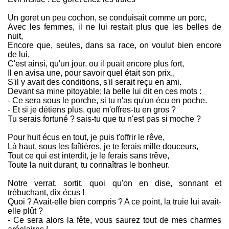
Un goret un peu cochon, se conduisait comme un porc,
Avec les femmes, il ne lui restait plus que les belles de
nuit,
Encore que, seules, dans sa race, on voulut bien encore
de lui,
C'est ainsi, qu'un jour, ou il puait encore plus fort,
Il en avisa une, pour savoir quel était son prix.,
S'il y avait des conditions, s'il serait reçu en ami.
Devant sa mine pitoyable; la belle lui dit en ces mots :
- Ce sera sous le porche, si tu n'as qu'un écu en poche.
- Et si je détiens plus, que m'offres-tu en gros ?
Tu serais fortuné ? sais-tu que tu n'est pas si moche ?
Pour huit écus en tout, je puis t'offrir le rêve,
Là haut, sous les faîtières, je te ferais mille douceurs,
Tout ce qui est interdit, je le ferais sans trêve,
Toute la nuit durant, tu connaîtras le bonheur.
Notre verrat, sortit, quoi qu'on en dise, sonnant et
trébuchant, dix écus !
Quoi ? Avait-elle bien compris ? A ce point, la truie lui avait-
elle plût ?
- Ce sera alors la fête, vous saurez tout de mes charmes