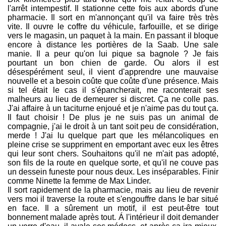
l'arrêt intempestif. Il stationne cette fois aux abords d'une
pharmacie. Il sort en m'annonçant qu'il va faire très très
vite. Il ouvre le coffre du véhicule, farfouille, et se dirige
vers le magasin, un paquet à la main. En passant il bloque
encore à distance les portières de la Saab. Une sale
manie. Il a peur qu'on lui pique sa bagnole ? Je fais
pourtant un bon chien de garde. Ou alors il est
désespérément seul, il vient d'apprendre une mauvaise
nouvelle et a besoin coûte que coûte d'une présence. Mais
si tel était le cas il s'épancherait, me raconterait ses
malheurs au lieu de demeurer si discret. Ça ne colle pas.
J'ai affaire à un taciturne enjoué et je n'aime pas du tout ça.
Il faut choisir ! De plus je ne suis pas un animal de
compagnie, j'ai le droit à un tant soit peu de considération,
merde ! J'ai lu quelque part que les mélancoliques en
pleine crise se suppriment en emportant avec eux les êtres
qui leur sont chers. Souhaitons qu'il ne m'ait pas adopté,
son fils de la route en quelque sorte, et qu'il ne couve pas
un dessein funeste pour nous deux. Les inséparables. Finir
comme Ninette la femme de Max Linder.
Il sort rapidement de la pharmacie, mais au lieu de revenir
vers moi il traverse la route et s'engouffre dans le bar situé
en face. Il a sûrement un motif, il est peut-être tout
bonnement malade après tout. Á l'intérieur il doit demander