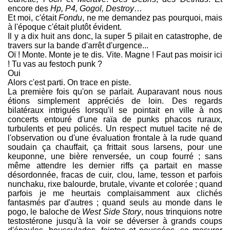
encore des
Hp, P4, Gogol, Destroy
…
Et moi, c'était
Fondu
, ne me demandez pas pourquoi, mais
à l'époque c'était plutôt évident.
Il y a dix huit ans donc, la super 5 pilait en catastrophe, de
travers sur la bande d'arrêt d'urgence...
Oï ! Monte. Monte je te dis. Vite. Magne ! Faut pas moisir ici
! Tu vas au festoch punk ?
Oui
Alors c'est parti. On trace en piste.
La première fois qu'on se parlait. Auparavant nous nous
étions simplement appréciés de loin. Des regards
bilatéraux intrigués lorsqu'il se pointait en ville à nos
concerts entouré d'une raïa de punks phacos ruraux,
turbulents et peu policés. Un respect mutuel tacite né de
l'observation ou d'une évaluation frontale à la rude quand
soudain ça chauffait, ça frittait sous larsens, pour une
keuponne, une bière renversée, un coup fourré ; sans
même attendre les dernier riffs ça partait en masse
désordonnée, fracas de cuir, clou, lame, tesson et parfois
nunchaku, rixe balourde, brutale, vivante et colorée ; quand
parfois je me heurtais complaisamment aux clichés
fantasmés par d'autres ; quand seuls au monde dans le
pogo, le baloche de
West Side Story
, nous trinquions notre
testostérone jusqu'à la voir se déverser à grands coups