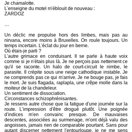
Je chamalotte.
L'enseigne du motel m'éblouit de nouveau :
ZARDOZ
…
Un déclic me propulse hors des limbes, mais pas au
nirvana, encore moins à Bruxelles. On roule toujours. Un
temps incertain. L'éclat du jour en berne.
Où étais-je parti ?
L'autre grimace en conduisant. Il se parle à haute voix
comme si je n'étais plus là. Je ne perçois pas nettement ce
qu'il se raconte. Un halo de court-circuit le nimbe, le
parasite. Il crépite sous une neige cathodique instable. Je
ne comprends pas ce qui m'arrive. Je ne bouge pas, je fais
le mort. Je suis flagada, raplapla, une crêpe molle dans la
moiteur de la chandeleur.
Un sentiment de dissociation.
Circonstances schizophrénisantes.
Je ressens autre chose que la fatigue d'une journée sur la
route. L'impression d'être drogué plutôt. Une poignée
d'indices m'en convainc presque. De mauvaises
descentes, associées au surmenage, m'ont déjà valu des
angoisses, jamais rien de comparable pourtant. Sans pour
autant discerner nettement l'entourloupe, je ne me sens