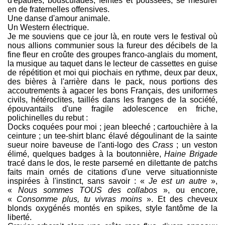
d'épaules, bousculades, feintes et poussées, se mesurer
en de fraternelles offensives.
Une danse d'amour animale.
Un Western électrique.
Je me souviens que ce jour là, en route vers le festival où
nous allions communier sous la fureur des décibels de la
fine fleur en croûte des groupes franco-anglais du moment,
la musique au taquet dans le lecteur de cassettes en guise
de répétition et moi qui piochais en rythme, deux par deux,
des bières à l'arrière dans le pack, nous portions des
accoutrements à agacer les bons Français, des uniformes
civils, hétéroclites, taillés dans les franges de la société,
épouvantails d'une fragile adolescence en friche,
polichinelles du rebut :
Docks coquées pour moi ; jean bleeché ; cartouchière à la
ceinture ; un tee-shirt blanc élavé dégoulinant de la sainte
sueur noire baveuse de l'anti-logo des
Crass
; un veston
élimé, quelques badges à la boutonnière,
Haine Brigade
tracé dans le dos, le reste parsemé en dilettante de patchs
faits main ornés de citations d'une verve situationniste
inspirées à l'instinct, sans savoir : «
Je est un autre
»,
«
Nous sommes TOUS des collabos
», ou encore,
«
Consomme plus, tu vivras moins
». Et des cheveux
blonds oxygénés montés en spikes, style fantôme de la
liberté.