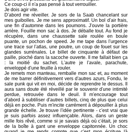
Ce coup-ci il n'a pas pensé à tout verrouiller.
Je dois agir vite.
D'abord me réveiller. Je sors de la Saab chancelant sur
mes guibolles. Je me sens approximatif. Un bol d'air frais,
une fin d'automne dans les poumons. J'ouvre la portière
arrière. Fouille mon sac à dos. Je déballe tout. Au fond je
récupère, dans une chaussette sale roulée en boule
puante, un pochon de speed. Je me tape dans l'urgence
une trace sur l'atlas, une poutre, un coup de fouet sur les
glandes surrénales. Le billet de cinquante à défaut de
paille, pioché dans la sacoche ouverte. Il me fallait bien ça
: la moitié du sachet. L'autre je l'avale, parachute,
enveloppé d'une feuille à rouler.
Je remets mon manteau, remballe mon sac et, au moment
de me barrer définitivement vers d'autres azurs, Fondu, le
sale punk qui vit en moi, décide de reprendre le dessus. Il
aura sans doute été réveillé par le souvenir d'une intimité
perdue, retrouvée dans le deuil. Il m'encourage tout
d'abord à subtiliser d'autres billets, cinq de plus que celui
déjà en poche. Puis m'incite carrément à dépouiller à plus
grande échelle. Je trouve l'idée pertinente - c'est vrai que
je suis parfois assez influençable. Alors, dans un geste
mille fois rêvé, comme si je savais déjà où c'était, je sors
de la boîte à gant une enveloppe capitonnée. Un choc
quand je me rends compte que c'est mon écriture là