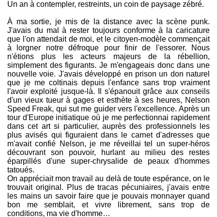
Un an à contempler, restreints, un coin de paysage zébré.
À ma sortie, je mis de la distance avec la scène punk.
J'avais du mal à rester toujours conforme à la caricature
que l'on attendait de moi, et le citoyen-modèle commençait
à lorgner notre défroque pour finir de l'essorer. Nous
n'étions plus les acteurs majeurs de la rébellion,
simplement des figurants. Je m'engageais donc dans une
nouvelle voie. J'avais développé en prison un don naturel
que je me coltinais depuis l'enfance sans trop vraiment
l'avoir exploité jusque-là. Il s'épanouit grâce aux conseils
d'un vieux tueur à gages et esthète à ses heures, Nelson
Speed Freak, qui sut me guider vers l'excellence. Après un
tour d'Europe initiatique où je me perfectionnai rapidement
dans cet art si particulier, auprès des professionnels les
plus avisés qui figuraient dans le carnet d'adresses que
m'avait confié Nelson, je me réveillai tel un super-héros
découvrant son pouvoir, hurlant au milieu des restes
éparpillés d'une super-chrysalide de peaux d'hommes
tatoués.
On appréciait mon travail au delà de toute espérance, on le
trouvait original. Plus de tracas pécuniaires, j'avais entre
les mains un savoir faire que je pouvais monnayer quand
bon me semblait, et vivre librement, sans trop de
conditions, ma vie d'homme…