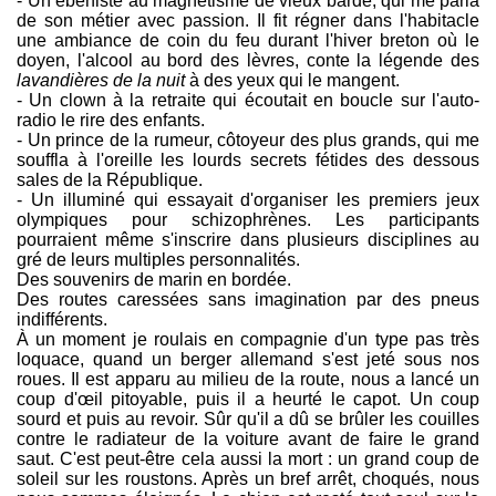
- Un ébéniste au magnétisme de vieux barde, qui me parla
de son métier avec passion. Il fit régner dans l'habitacle
une ambiance de coin du feu durant l'hiver breton où le
doyen, l'alcool au bord des lèvres, conte la légende des
lavandières de la nuit
à des yeux qui le mangent.
- Un clown à la retraite qui écoutait en boucle sur l'auto-
radio le rire des enfants.
- Un prince de la rumeur, côtoyeur des plus grands, qui me
souffla à l'oreille les lourds secrets fétides des dessous
sales de la République.
- Un illuminé qui essayait d'organiser les premiers jeux
olympiques pour schizophrènes. Les participants
pourraient même s'inscrire dans plusieurs disciplines au
gré de leurs multiples personnalités.
Des souvenirs de marin en bordée.
Des routes caressées sans imagination par des pneus
indifférents.
À un moment je roulais en compagnie d'un type pas très
loquace, quand un berger allemand s'est jeté sous nos
roues. Il est apparu au milieu de la route, nous a lancé un
coup d'œil pitoyable, puis il a heurté le capot. Un coup
sourd et puis au revoir. Sûr qu'il a dû se brûler les couilles
contre le radiateur de la voiture avant de faire le grand
saut. C'est peut-être cela aussi la mort : un grand coup de
soleil sur les roustons. Après un bref arrêt, choqués, nous