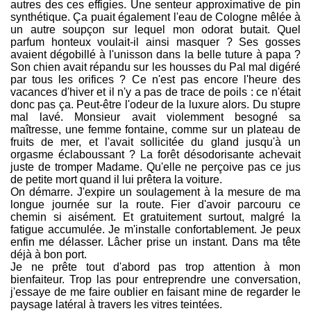
autres des ces effigies. Une senteur approximative de pin
synthétique. Ça puait également l'eau de Cologne mêlée à
un autre soupçon sur lequel mon odorat butait. Quel
parfum honteux voulait-il ainsi masquer ? Ses gosses
avaient dégobillé à l'unisson dans la belle tuture à papa ?
Son chien avait répandu sur les housses du Pal mal digéré
par tous les orifices ? Ce n'est pas encore l'heure des
vacances d'hiver et il n'y a pas de trace de poils : ce n'était
donc pas ça. Peut-être l'odeur de la luxure alors. Du stupre
mal lavé. Monsieur avait violemment besogné sa
maîtresse, une femme fontaine, comme sur un plateau de
fruits de mer, et l'avait sollicitée du gland jusqu'à un
orgasme éclaboussant ? La forêt désodorisante achevait
juste de tromper Madame. Qu'elle ne perçoive pas ce jus
de petite mort quand il lui prêtera la voiture.
On démarre. J'expire un soulagement à la mesure de ma
longue journée sur la route. Fier d'avoir parcouru ce
chemin si aisément. Et gratuitement surtout, malgré la
fatigue accumulée. Je m'installe confortablement. Je peux
enfin me délasser. Lâcher prise un instant. Dans ma tête
déjà à bon port.
Je ne prête tout d'abord pas trop attention à mon
bienfaiteur. Trop las pour entreprendre une conversation,
j'essaye de me faire oublier en faisant mine de regarder le
paysage latéral à travers les vitres teintées.