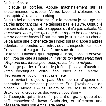
Je fais très vite.
Il claque la portière. Appuie machinalement sur sa
télécommande. Cliquetis. Verrouillage. Et s'éloigne d'un
pas rapide à travers le parking.
Je suis bel et bien enfermé. Sur le moment je ne juge pas
ça très important car je ne désirais pas le suivre. Obnubilé
par son café revigorant, je suppose qu'il n'a pas calculé.
Va
te réveiller vieux père qu'on puisse reprendre notre périple
sur de bonnes bases
! Pour ma part je suis bien au chaud.
Je balance une pichenette de l'index sur la grappe d'arbres
odoriférants pendus au rétroviseur. J'inspecte les lieux.
J'ouvre la boîte à gant. La referme sans rien toucher.
J'attends. J'attends qu'il rapplique. Bon, il doit s'envoyer
son litron de café à l'intérieur !
Prends ton temps vieux père
! Reprend des forces pour appuyer sur le champignon
!
Submergé par les effluves de pinède, j'essaye d'ouvrir les
vitres électriques. Verrouillées, elles aussi. Merde !
Heureusement qu'on n'est pas en été.
Il ne revient toujours pas. Une pointe d'agacement
cependant. Je me sens prisonnier. Et si j'avais envie de
pisser ? Merde ! Allez, relativise, ce soir tu seras à
Bruxelles, tu creuseras des verres avec Sonny…
Je l'aperçois qui arrive enfin portant un grand gobelet de
café capuchonné façon Starbucks, et sûrement une
pâtisserie dans son emballage papier.