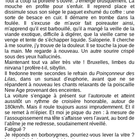
Tout à coup la portière s'ouvre. J'émerge brusquement. La
mouche en profite pour s'enfuir. Il reprend place et
dissimule sous son siège le paquet exhumé du coffre : une
sorte de besace en cuir. Il démarre en trombe dans la
foulée. Il s'excuse de m'avoir fait poireauter ainsi,
m'apprend qu'il est barbouillé, qu'il a mangé la veille de la
viande exotique, difficile à digérer, que la vieille carne se
venge et tente de s'échapper liquide. Saloperie. Il cherche
à me sourire, j'y trouve de la douleur. Il se touche la joue de
la main. Me regarde à nouveau. Un autre sourire crispé
sous des yeux hallucinés.
Maintenant tout va aller très vite ! Bruxelles, limbes du
nirvana ! profère-t-il, sibyllin.
Il fredonne trente secondes le refrain du
Poinçonneur des
Lilas
, dans un sursaut d'euphorie, avant que ne se
répandent à nouveau les chants relaxants de la poiscaille
New Age provenant des enceintes.
La voiture s'engage à présent sur l'autoroute et atteint
aussitôt un rythme de croisière honorable, autour de
180km/h. Mais il roule toujours aussi imprudemment. Et il
se remet à m'épier. Et moi je pique du zen : à mesure de
l'assoupissement ma tête s'affaisse vers l'avant, au bord de
l'abîme je me redresse, soudainement réveillé.
Fatigué ?
Je réponds en borborygmes, pourriez-vous lever la vitre ?