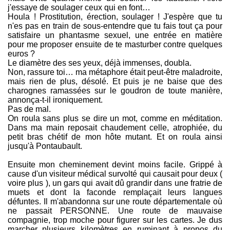
j'essaye de soulager ceux qui en font…
Houla ! Prostitution, érection, soulager ! J'espère que tu
n'es pas en train de sous-entendre que tu fais tout ça pour
satisfaire un phantasme sexuel, une entrée en matière
pour me proposer ensuite de te masturber contre quelques
euros ?
Le diamètre des ses yeux, déjà immenses, doubla.
Non, rassure toi… ma métaphore était peut-être maladroite,
mais rien de plus, désolé. Et puis je ne baise que des
charognes ramassées sur le goudron de toute manière,
annonça-t-il ironiquement.
Pas de mal.
On roula sans plus se dire un mot, comme en méditation.
Dans ma main reposait chaudement celle, atrophiée, du
petit bras chétif de mon hôte mutant. Et on roula ainsi
jusqu'à Pontaubault.
Ensuite mon cheminement devint moins facile. Grippé à
cause d'un visiteur médical survolté qui causait pour deux (
voire plus ), un gars qui avait dû grandir dans une fratrie de
muets et dont la faconde remplaçait leurs langues
défuntes. Il m'abandonna sur une route départementale où
ne passait PERSONNE. Une route de mauvaise
compagnie, trop moche pour figurer sur les cartes. Je dus
marcher plusieurs kilomètres en ruminant à propos du