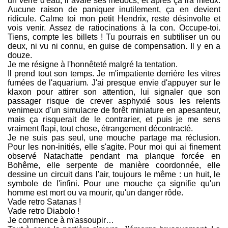
un verre d'eau, il avale ses médocs, et après ça ira mieux.
Aucune raison de paniquer inutilement, ça en devient
ridicule. Calme toi mon petit Hendrix, reste désinvolte et
vois venir. Assez de ratiocinations à la con. Occupe-toi.
Tiens, compte les billets ! Tu pourrais en subtiliser un ou
deux, ni vu ni connu, en guise de compensation. Il y en a
douze.
Je me résigne à l'honnêteté malgré la tentation.
Il prend tout son temps. Je m'impatiente derrière les vitres
fumées de l'aquarium. J'ai presque envie d'appuyer sur le
klaxon pour attirer son attention, lui signaler que son
passager risque de crever asphyxié sous les relents
venimeux d'un simulacre de forêt miniature en apesanteur,
mais ça risquerait de le contrarier, et puis je me sens
vraiment flapi, tout chose, étrangement décontracté.
Je ne suis pas seul, une mouche partage ma réclusion.
Pour les non-initiés, elle s'agite. Pour moi qui ai finement
observé Natachatte pendant ma planque forcée en
Bohême, elle serpente de manière coordonnée, elle
dessine un circuit dans l'air, toujours le même : un huit, le
symbole de l'infini. Pour une mouche ça signifie qu'un
homme est mort ou va mourir, qu'un danger rôde.
Vade retro Satanas !
Vade retro Diabolo !
Je commence à m'assoupir…