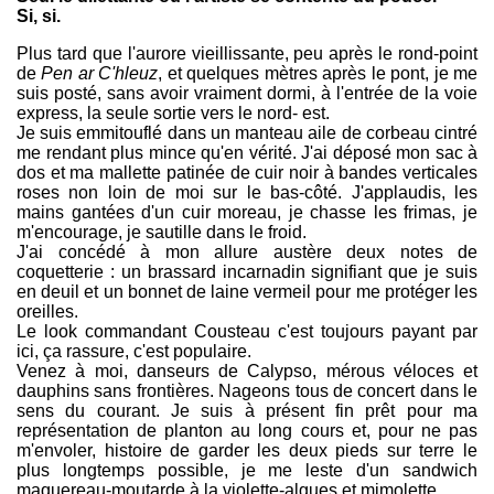
Si, si.
Plus tard que l'aurore vieillissante, peu après le rond-point
de
Pen ar C'hleuz
, et quelques mètres après le pont, je me
suis posté, sans avoir vraiment dormi, à l'entrée de la voie
express, la seule sortie vers le nord- est.
Je suis emmitouflé dans un manteau aile de corbeau cintré
me rendant plus mince qu'en vérité. J'ai déposé mon sac à
dos et ma mallette patinée de cuir noir à bandes verticales
roses non loin de moi sur le bas-côté. J'applaudis, les
mains gantées d'un cuir moreau, je chasse les frimas, je
m'encourage, je sautille dans le froid.
J'ai concédé à mon allure austère deux notes de
coquetterie : un brassard incarnadin signifiant que je suis
en deuil et un bonnet de laine vermeil pour me protéger les
oreilles.
Le look commandant Cousteau c'est toujours payant par
ici, ça rassure, c'est populaire.
Venez à moi, danseurs de Calypso, mérous véloces et
dauphins sans frontières. Nageons tous de concert dans le
sens du courant. Je suis à présent fin prêt pour ma
représentation de planton au long cours et, pour ne pas
m'envoler, histoire de garder les deux pieds sur terre le
plus longtemps possible, je me leste d'un sandwich
maquereau-moutarde à la violette-algues et mimolette.