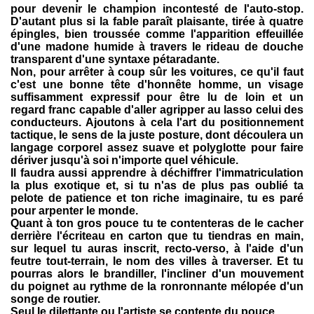
pour devenir le champion incontesté de l'auto-stop.
D'autant plus si la fable paraît plaisante, tirée à quatre
épingles, bien troussée comme l'apparition effeuillée
d'une madone humide à travers le rideau de douche
transparent d'une syntaxe pétaradante.
Non, pour arrêter à coup sûr les voitures, ce qu'il faut
c'est une bonne tête d'honnête homme, un visage
suffisamment expressif pour être lu de loin et un
regard franc capable d'aller agripper au lasso celui des
conducteurs. Ajoutons à cela l'art du positionnement
tactique, le sens de la juste posture, dont découlera un
langage corporel assez suave et polyglotte pour faire
dériver jusqu'à soi n'importe quel véhicule.
Il faudra aussi apprendre à déchiffrer l'immatriculation
la plus exotique et, si tu n'as de plus pas oublié ta
pelote de patience et ton riche imaginaire, tu es paré
pour arpenter le monde.
Quant à ton gros pouce tu te contenteras de le cacher
derrière l'écriteau en carton que tu tiendras en main,
sur lequel tu auras inscrit, recto-verso, à l'aide d'un
feutre tout-terrain, le nom des villes à traverser. Et tu
pourras alors le brandiller, l'incliner d'un mouvement
du poignet au rythme de la ronronnante mélopée d'un
songe de routier.
Seul le dilettante ou l'artiste se contente du pouce.