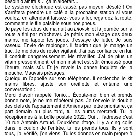
besoin d'air frais… ça m'aiderait…
Le système électrique est cassé, pas moyen, désolé ! On
s'arrêtera prendre un café à la prochaine station si vous
voulez, en attendant laissez- vous aller, regardez la route,
comment elle file paisible sous nos pneus.
Je paye les abus de ma nuit au
Litovsk
, et la journée sur la
route a fini par m'achever. Je pétris mon visage des deux
mains, me tapote les joues. J'essaye de lutter. Je suis
vaseux. Envie de replonger. Il faudrait que je mange un
truc. Je me dois de rester vigilant. J'ai pas confiance en lui.
Il conduit dangereusement. Me réveiller. J'ai de plus un
vilain pressentiment, et mon instinct est sûr, émoussé pour
l'heure, mais sûr. Et je revois la danse inquiète de la
mouche. Mauvais présages.
Quelqu'un l'appelle sur son téléphone. Il enclenche le kit
mains libres, ajuste son oreillette et entame une
conversation :
Merci d'avoir rappelé Tonio… Écoute-moi bien et prends
bonne note, je ne me répéterai pas. Je t'envoie le double
des clefs de l'appartement d'Amiens par lettre prioritaire, ça
part demain au plus tard, tu les auras mercredi. Tu la
réceptionnes à la boîte postale 1022. Oui… l'adresse c'est
10 rue Antonin Artaud. Deuxième étage. Il y a cinq colis
dans le couloir de l'entrée, tu les prends tous. Ils y sont
tous, j'ai vérifié, j'en viens. Tu les donnes en main propre à