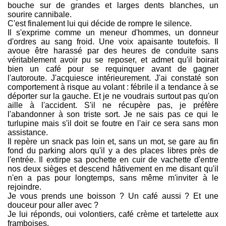
bouche sur de grandes et larges dents blanches, un
sourire cannibale.
C'est finalement lui qui décide de rompre le silence.
Il s'exprime comme un meneur d'hommes, un donneur
d'ordres au sang froid. Une voix apaisante toutefois. Il
avoue être harassé par des heures de conduite sans
véritablement avoir pu se reposer, et admet qu'il boirait
bien un café pour se requinquer avant de gagner
l'autoroute. J'acquiesce intérieurement. J'ai constaté son
comportement à risque au volant : fébrile il a tendance à se
déporter sur la gauche. Et je ne voudrais surtout pas qu'on
aille à l'accident. S'il ne récupère pas, je préfère
l'abandonner à son triste sort. Je ne sais pas ce qui le
turlupine mais s'il doit se foutre en l'air ce sera sans mon
assistance.
Il repère un snack pas loin et, sans un mot, se gare au fin
fond du parking alors qu'il y a des places libres près de
l'entrée. Il extirpe sa pochette en cuir de vachette d'entre
nos deux sièges et descend hâtivement en me disant qu'il
n'en a pas pour longtemps, sans même m'inviter à le
rejoindre.
Je vous prends une boisson ? Un café aussi ? Et une
douceur pour aller avec ?
Je lui réponds, oui volontiers, café crème et tartelette aux
framboises.