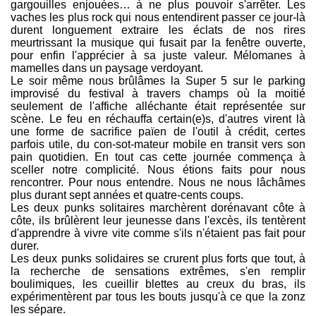
gargouilles enjouées… à ne plus pouvoir s'arrêter. Les
vaches les plus rock qui nous entendirent passer ce jour-là
durent longuement extraire les éclats de nos rires
meurtrissant la musique qui fusait par la fenêtre ouverte,
pour enfin l'apprécier à sa juste valeur. Mélomanes à
mamelles dans un paysage verdoyant.
Le soir même nous brûlâmes la Super 5 sur le parking
improvisé du festival à travers champs où la moitié
seulement de l'affiche alléchante était représentée sur
scène. Le feu en réchauffa certain(e)s, d'autres virent là
une forme de sacrifice païen de l'outil à crédit, certes
parfois utile, du con-sot-mateur mobile en transit vers son
pain quotidien. En tout cas cette journée commença à
sceller notre complicité. Nous étions faits pour nous
rencontrer. Pour nous entendre. Nous ne nous lâchâmes
plus durant sept années et quatre-cents coups.
Les deux punks solitaires marchèrent dorénavant côte à
côte, ils brûlèrent leur jeunesse dans l'excès, ils tentèrent
d'apprendre à vivre vite comme s'ils n'étaient pas fait pour
durer.
Les deux punks solidaires se crurent plus forts que tout, à
la recherche de sensations extrêmes, s'en remplir
boulimiques, les cueillir blettes au creux du bras, ils
expérimentèrent par tous les bouts jusqu'à ce que la zonz
les sépare.