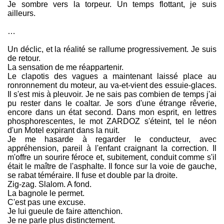
Je sombre vers la torpeur. Un temps flottant, je suis
ailleurs.
…
Un déclic, et la réalité se rallume progressivement. Je suis
de retour.
La sensation de me réappartenir.
Le clapotis des vagues a maintenant laissé place au
ronronnement du moteur, au va-et-vient des essuie-glaces.
Il s'est mis à pleuvoir. Je ne sais pas combien de temps j'ai
pu rester dans le coaltar. Je sors d'une étrange rêverie,
encore dans un état second. Dans mon esprit, en lettres
phosphorescentes, le mot ZARDOZ s'éteint, tel le néon
d'un Motel expirant dans la nuit.
Je me hasarde à regarder le conducteur, avec
appréhension, pareil à l'enfant craignant la correction. Il
m'offre un sourire féroce et, subitement, conduit comme s'il
était le maître de l'asphalte. Il fonce sur la voie de gauche,
se rabat téméraire. Il fuse et double par la droite.
Zig-zag. Slalom. A fond.
La bagnole le permet.
C'est pas une excuse.
Je lui gueule de faire attenchion.
Je ne parle plus distinctement.