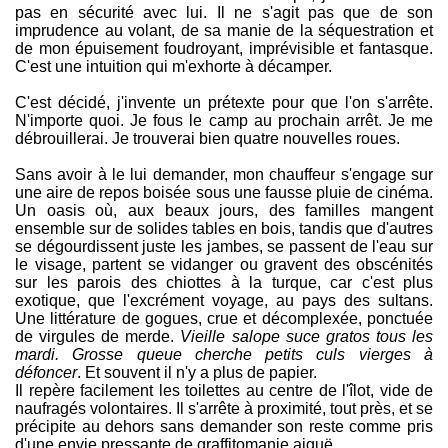
pas en sécurité avec lui. Il ne s'agit pas que de son
imprudence au volant, de sa manie de la séquestration et
de mon épuisement foudroyant, imprévisible et fantasque.
C'est une intuition qui m'exhorte à décamper.
C'est décidé, j'invente un prétexte pour que l'on s'arrête.
N'importe quoi. Je fous le camp au prochain arrêt. Je me
débrouillerai. Je trouverai bien quatre nouvelles roues.
Sans avoir à le lui demander, mon chauffeur s'engage sur
une aire de repos boisée sous une fausse pluie de cinéma.
Un oasis où, aux beaux jours, des familles mangent
ensemble sur de solides tables en bois, tandis que d'autres
se dégourdissent juste les jambes, se passent de l'eau sur
le visage, partent se vidanger ou gravent des obscénités
sur les parois des chiottes à la turque, car c'est plus
exotique, que l'excrément voyage, au pays des sultans.
Une littérature de gogues, crue et décomplexée, ponctuée
de virgules de merde.
Vieille salope suce gratos tous les
mardi. Grosse queue cherche petits culs vierges à
défoncer
. Et souvent il n'y a plus de papier.
Il repère facilement les toilettes au centre de l'îlot, vide de
naufragés volontaires. Il s'arrête à proximité, tout près, et se
précipite au dehors sans demander son reste comme pris
d'une envie pressante de graffitomanie aiguë.