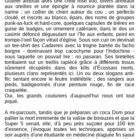
Gravier arborait alors une crête rose fluo, divers anneaux
aux oreilles et une épingle à nourrice plantée dans la
narine ; un collier de chien autour du cou ; un perfecto
clouté, et inscrits au blanco, épars, des noms de groupes
punk-as-fuck et hard-core, quelques capsules de bières en
guise de badges, un ornement caténaire, dans le dos un
casimir défoncé dégueulant sur l'île aux enfants, peint en
trompe-l'oeil façon vitrail d'église. Sous son cuir on devinait
un tee-shirt des
Cadavres
avec la trogne barrée du facho
borgne - dorénavant trop cacochyme pour l'Indochine -
sous laquelle on pouvait lire :
no pasaran
. Ses bretelles
tombaient sur un treillis rapiécé grâce à différents tissus
sûrement récupérés dans des kilts d’Écossais morts,
plusieurs clans représentés ici. Un ou deux slogans anti-
flic sentant encore le feutre indélébile ; des rangers aux
pieds, badigeonnés d'une peinture rouge, fin de race
craquelée.
Oui, les grands couturiers d'aujourd'hui nous ont tout
piqué.
A mi-parcours, tandis que je préparais un coca Dom pour
pallier la mort imminente de la valise de binouzes et que la
Super 5 venait, elle, d'à peu près suçoter pour 100 km
d'essence, j'évoquai toutes les techniques, apprises un
soir auprès d'une étudiante en médecine draguée fin saoul