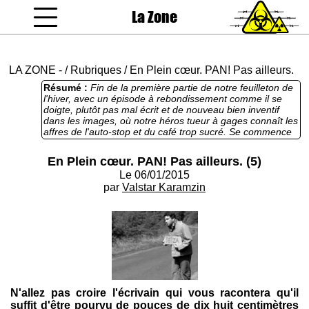
La Zone
coucou gamin
LA ZONE
-
/
Rubriques
/
En Plein cœur. PAN! Pas ailleurs.
Résumé :
Fin de la première partie de notre feuilleton de
l'hiver, avec un épisode à rebondissement comme il se
doigte, plutôt pas mal écrit et de nouveau bien inventif
dans les images, où notre héros tueur à gages connaît les
affres de l'auto-stop et du café trop sucré. Se commence
à la bière et se termine au cognac, saine progression.
En Plein cœur. PAN! Pas ailleurs. (5)
Le 06/01/2015
par
Valstar Karamzin
N'allez pas croire l'écrivain qui vous racontera qu'il
suffit d'être pourvu de pouces de dix huit centimètres