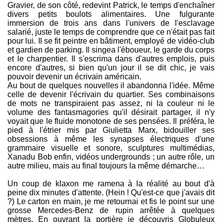
Gravier, de son côté, redevint Patrick, le temps d'enchaîner
divers petits boulots alimentaires. Une fulgurante
immersion de trois ans dans l'univers de l'esclavage
salarié, juste le temps de comprendre que ce n'était pas fait
pour lui. Il se fit peintre en bâtiment, employé de vidéo-club
et gardien de parking. Il singea l'éboueur, le garde du corps
et le charpentier. Il s'escrima dans d'autres emplois, puis
encore d'autres, si bien qu'un jour il se dit chic, je vais
pouvoir devenir un écrivain américain.
Au bout de quelques nouvelles il abandonna l'idée. Même
celle de devenir l'écrivain du quartier. Ses combinaisons
de mots ne transpiraient pas assez, ni la couleur ni le
volume des fantasmagories qu'il désirait partager, il n'y
voyait que le fluide monotone de ses pensées. Il préféra, le
pied à l'étrier mis par Giulietta Marx, bidouiller ses
obsessions à même les synapses électriques d'une
grammaire visuelle et sonore, sculptures multimédias,
Xanadu Bob enfin, vidéos undergrounds ; un autre rôle, un
autre milieu, mais au final toujours la même démarche…
Un coup de klaxon me ramena à la réalité au bout d'à
peine dix minutes d'attente. (Hein ! Qu'est-ce que j'avais dit
?) Le carton en main, je me retournai et fis le point sur une
grosse Mercedes-Benz de rupin arrêtée à quelques
mètres. En ouvrant la portière je découvris Globuleux