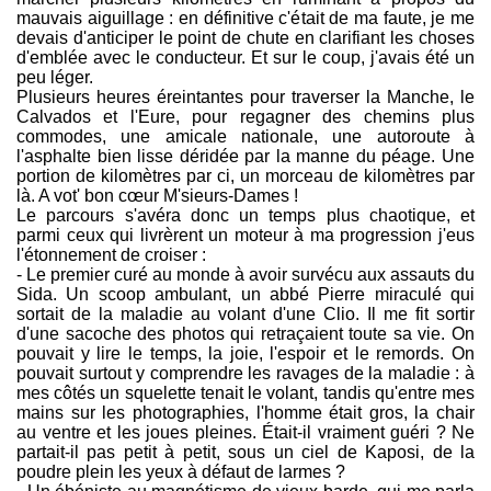
mauvais aiguillage : en définitive c'était de ma faute, je me
devais d'anticiper le point de chute en clarifiant les choses
d'emblée avec le conducteur. Et sur le coup, j'avais été un
peu léger.
Plusieurs heures éreintantes pour traverser la Manche, le
Calvados et l'Eure, pour regagner des chemins plus
commodes, une amicale nationale, une autoroute à
l'asphalte bien lisse déridée par la manne du péage. Une
portion de kilomètres par ci, un morceau de kilomètres par
là. A vot' bon cœur M'sieurs-Dames !
Le parcours s'avéra donc un temps plus chaotique, et
parmi ceux qui livrèrent un moteur à ma progression j'eus
l'étonnement de croiser :
- Le premier curé au monde à avoir survécu aux assauts du
Sida. Un scoop ambulant, un abbé Pierre miraculé qui
sortait de la maladie au volant d'une Clio. Il me fit sortir
d'une sacoche des photos qui retraçaient toute sa vie. On
pouvait y lire le temps, la joie, l'espoir et le remords. On
pouvait surtout y comprendre les ravages de la maladie : à
mes côtés un squelette tenait le volant, tandis qu'entre mes
mains sur les photographies, l'homme était gros, la chair
au ventre et les joues pleines. Était-il vraiment guéri ? Ne
partait-il pas petit à petit, sous un ciel de Kaposi, de la
poudre plein les yeux à défaut de larmes ?