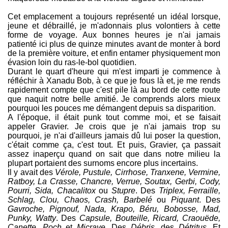
Cet emplacement a toujours représenté un idéal lorsque,
jeune et débraillé, je m'adonnais plus volontiers à cette
forme de voyage. Aux bonnes heures je n'ai jamais
patienté ici plus de quinze minutes avant de monter à bord
de la première voiture, et enfin entamer physiquement mon
évasion loin du ras-le-bol quotidien.
Durant le quart d'heure qui m'est imparti je commence à
réfléchir à Xanadu Bob, à ce que je fous là et, je me rends
rapidement compte que c'est pile là au bord de cette route
que naquit notre belle amitié. Je comprends alors mieux
pourquoi les pouces me démangent depuis sa disparition.
A l'époque, il était punk tout comme moi, et se faisait
appeler Gravier. Je crois que je n'ai jamais trop su
pourquoi, je n'ai d'ailleurs jamais dû lui poser la question,
c'était comme ça, c'est tout. Et puis, Gravier, ça passait
assez inaperçu quand on sait que dans notre milieu la
plupart portaient des surnoms encore plus incertains.
Il y avait des
Vérole, Pustule, Cirrhose, Tranxene, Vermine,
Ratboy, La Crasse, Chancre, Verrue, Soutax, Gerbi, Cody,
Pourri, Sida, Chacalitox
ou
Stupre
. Des
Triplex, Ferraille,
Schlag, Clou, Chaos, Crash, Barbelé
ou
Piquant
. Des
Gavroche, Pignouf, Nada, Krapo, Béru, Bobosse, Mad,
Punky, Watty
. Des
Capsule, Bouteille, Ricard, Craouëde,
Canette, Poch
et
Micrave
. Des
Débris
, des
Détritus
. Et