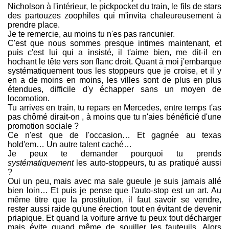
Nicholson à l'intérieur, le pickpocket du train, le fils de stars
des partouzes zoophiles qui m'invita chaleureusement à
prendre place.
Je te remercie, au moins tu n'es pas rancunier.
C'est que nous sommes presque intimes maintenant, et
puis c'est lui qui a insisté, il t'aime bien, me dit-il en
hochant le tête vers son flanc droit. Quant à moi j'embarque
systématiquement tous les stoppeurs que je croise, et il y
en a de moins en moins, les villes sont de plus en plus
étendues, difficile d'y échapper sans un moyen de
locomotion.
Tu arrives en train, tu repars en Mercedes, entre temps t'as
pas chômé dirait-on , à moins que tu n'aies bénéficié d'une
promotion sociale ?
Ce n'est que de l'occasion… Et gagnée au texas
hold'em… Un autre talent caché…
Je peux te demander pourquoi tu prends
systématiquement
les auto-stoppeurs, tu as pratiqué aussi
?
Oui un peu, mais avec ma sale gueule je suis jamais allé
bien loin… Et puis je pense que l'auto-stop est un art. Au
même titre que la prostitution, il faut savoir se vendre,
rester aussi raide qu'une érection tout en évitant de devenir
priapique. Et quand la voiture arrive tu peux tout décharger
mais évite quand même de souiller les fauteuils. Alors