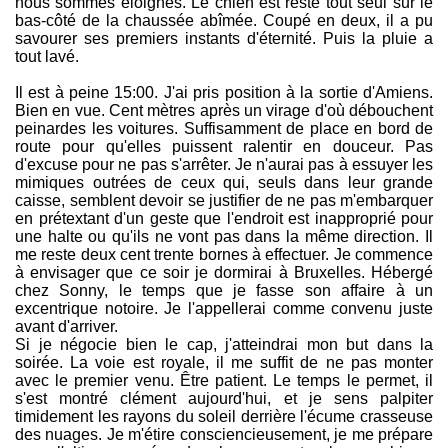
nous sommes éloignés. Le chien est resté tout seul sur le
bas-côté de la chaussée abîmée. Coupé en deux, il a pu
savourer ses premiers instants d'éternité. Puis la pluie a
tout lavé.
Il est à peine 15:00. J'ai pris position à la sortie d'Amiens.
Bien en vue. Cent mètres après un virage d'où débouchent
peinardes les voitures. Suffisamment de place en bord de
route pour qu'elles puissent ralentir en douceur. Pas
d'excuse pour ne pas s'arrêter. Je n'aurai pas à essuyer les
mimiques outrées de ceux qui, seuls dans leur grande
caisse, semblent devoir se justifier de ne pas m'embarquer
en prétextant d'un geste que l'endroit est inapproprié pour
une halte ou qu'ils ne vont pas dans la même direction. Il
me reste deux cent trente bornes à effectuer. Je commence
à envisager que ce soir je dormirai à Bruxelles. Hébergé
chez Sonny, le temps que je fasse son affaire à un
excentrique notoire. Je l'appellerai comme convenu juste
avant d'arriver.
Si je négocie bien le cap, j'atteindrai mon but dans la
soirée. La voie est royale, il me suffit de ne pas monter
avec le premier venu. Être patient. Le temps le permet, il
s'est montré clément aujourd'hui, et je sens palpiter
timidement les rayons du soleil derrière l'écume crasseuse
des nuages. Je m'étire consciencieusement, je me prépare