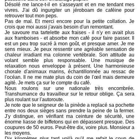
Désolé me lance-t-il en s'asseyant et en me tendant mes
vivres. J'ai dû ingurgiter un jéroboam de caféine pour
retrouver tout mon peps.
Pas de mal. Et merci encore pour la petite collation. Je
crois que moi aussi j'avais besoin d'un remontant.
Je savoure ma tartelette aux fraises - il n'y en avait plus
aux framboises - et absorbe mon café pour faire passer. Il
est un peu trop sucré à mon goût, et presque amer. Je me
sens mieux. Je peux ressentir une agréable sensation de
chaleur irradiant ma colonne vertébrale. Son attitude au
volant semble plus responsable. Une musique de
relaxation nous enveloppe à présent. Une harmonieuse
chorale d'animaux marins, échantillonnée au ressac de
l'océan. Il ne me mate plus du coin de l'œil mais demeure
agité. Je mets ça sur le compte du café.
Nous roulons sur une nationale très encombrée.
Transhumance du travailleur sur le retour oblige. Ça sera
plus roulant sur l'autoroute.
Je note que le seigneur de la pinède a replacé sa pochette
entre nos deux sièges sans prendre la peine de la fermer.
J'y distingue, en vérifiant ma ceinture de sécurité, une
énorme liasse de biffetons qui en dépassent presque. Des
coupures de 50 euros. Peut-être dix, voire plus. Monsieur a
les moyens.
Dix kilomètres plus tard voilà qu'il me refait le coup de