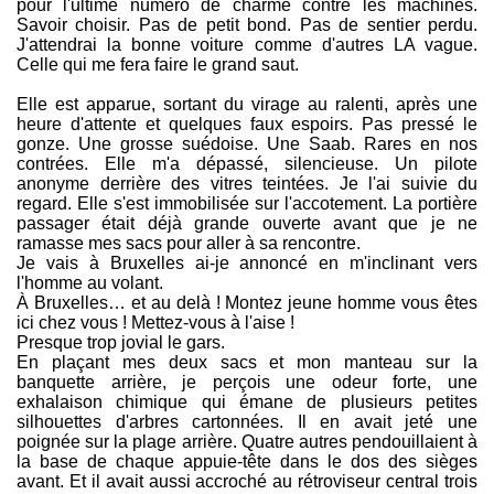
pour l'ultime numéro de charme contre les machines.
Savoir choisir. Pas de petit bond. Pas de sentier perdu.
J'attendrai la bonne voiture comme d'autres LA vague.
Celle qui me fera faire le grand saut.
Elle est apparue, sortant du virage au ralenti, après une
heure d'attente et quelques faux espoirs. Pas pressé le
gonze. Une grosse suédoise. Une Saab. Rares en nos
contrées. Elle m'a dépassé, silencieuse. Un pilote
anonyme derrière des vitres teintées. Je l'ai suivie du
regard. Elle s'est immobilisée sur l'accotement. La portière
passager était déjà grande ouverte avant que je ne
ramasse mes sacs pour aller à sa rencontre.
Je vais à Bruxelles ai-je annoncé en m'inclinant vers
l'homme au volant.
À Bruxelles… et au delà ! Montez jeune homme vous êtes
ici chez vous ! Mettez-vous à l'aise !
Presque trop jovial le gars.
En plaçant mes deux sacs et mon manteau sur la
banquette arrière, je perçois une odeur forte, une
exhalaison chimique qui émane de plusieurs petites
silhouettes d'arbres cartonnées. Il en avait jeté une
poignée sur la plage arrière. Quatre autres pendouillaient à
la base de chaque appuie-tête dans le dos des sièges
avant. Et il avait aussi accroché au rétroviseur central trois