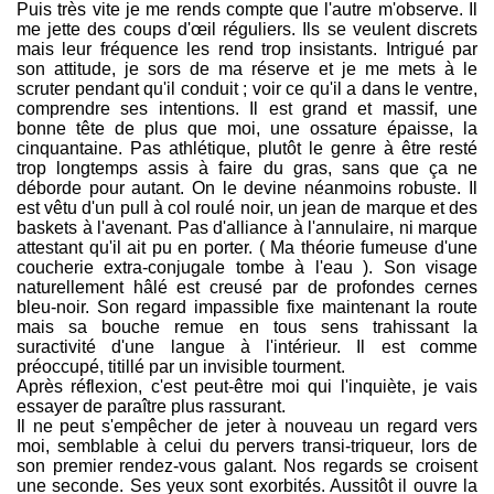
Puis très vite je me rends compte que l'autre m'observe. Il
me jette des coups d'œil réguliers. Ils se veulent discrets
mais leur fréquence les rend trop insistants. Intrigué par
son attitude, je sors de ma réserve et je me mets à le
scruter pendant qu'il conduit ; voir ce qu'il a dans le ventre,
comprendre ses intentions. Il est grand et massif, une
bonne tête de plus que moi, une ossature épaisse, la
cinquantaine. Pas athlétique, plutôt le genre à être resté
trop longtemps assis à faire du gras, sans que ça ne
déborde pour autant. On le devine néanmoins robuste. Il
est vêtu d'un pull à col roulé noir, un jean de marque et des
baskets à l'avenant. Pas d'alliance à l'annulaire, ni marque
attestant qu'il ait pu en porter. ( Ma théorie fumeuse d'une
coucherie extra-conjugale tombe à l'eau ). Son visage
naturellement hâlé est creusé par de profondes cernes
bleu-noir. Son regard impassible fixe maintenant la route
mais sa bouche remue en tous sens trahissant la
suractivité d'une langue à l'intérieur. Il est comme
préoccupé, titillé par un invisible tourment.
Après réflexion, c'est peut-être moi qui l'inquiète, je vais
essayer de paraître plus rassurant.
Il ne peut s'empêcher de jeter à nouveau un regard vers
moi, semblable à celui du pervers transi-triqueur, lors de
son premier rendez-vous galant. Nos regards se croisent
une seconde. Ses yeux sont exorbités. Aussitôt il ouvre la