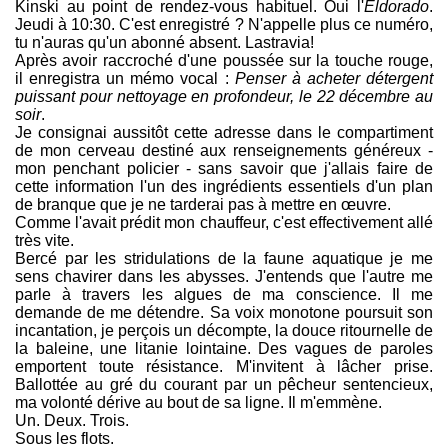
Kinski au point de rendez-vous habituel. Oui l'
Eldorado
.
Jeudi à 10:30. C'est enregistré ? N'appelle plus ce numéro,
tu n'auras qu'un abonné absent. Lastravia!
Après avoir raccroché d'une poussée sur la touche rouge,
il enregistra un mémo vocal :
Penser à acheter détergent
puissant pour nettoyage en profondeur, le 22 décembre au
soir
.
Je consignai aussitôt cette adresse dans le compartiment
de mon cerveau destiné aux renseignements généreux -
mon penchant policier - sans savoir que j'allais faire de
cette information l'un des ingrédients essentiels d'un plan
de branque que je ne tarderai pas à mettre en œuvre.
Comme l'avait prédit mon chauffeur, c'est effectivement allé
très vite.
Bercé par les stridulations de la faune aquatique je me
sens chavirer dans les abysses. J'entends que l'autre me
parle à travers les algues de ma conscience. Il me
demande de me détendre. Sa voix monotone poursuit son
incantation, je perçois un décompte, la douce ritournelle de
la baleine, une litanie lointaine. Des vagues de paroles
emportent toute résistance. M'invitent à lâcher prise.
Ballottée au gré du courant par un pêcheur sentencieux,
ma volonté dérive au bout de sa ligne. Il m'emmène.
Un. Deux. Trois.
Sous les flots.