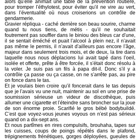
alors qu'elle animait une table de la prévention routière,
pour tromper l'éthylotest, pour éviter qu'il ne vire au vert,
dans l'éventualité où nous croiserions un contrôle de
gendarmerie.
Gravier répliqua - caché derrière son beau sourire, charme
quand tu nous tiens, de métis - qu'il ne souhaitait
foutrement pas souffler dans le biniou des bleus car d'une,
il se sentait éméché et puait l'alcool à plein nez, il n'avait
pas même le permis, il n'avait d'ailleurs pas encore l'âge,
majeur dans seulement trois mois, et de deux, la tire dans
laquelle nous nous déplacions lui avait tapé dans l'oeil,
isolée et offerte, prête à être forcée, il s'était donc résolu à
la voler. Je suis pas un fils à papa dit-il. Donc s'il y a
contrôle ça passe ou ça casse, on ne s'arrête pas, au pire
on fonce dans le tas.
Et je voulais bien croire qu'il foncerait dans le tas depuis
que je l'avais vu une nuit, maintenir au sol en une prise de
soumission sérieuse un videur de discothèque, puis
allumer une cigarette et l'éteindre sans broncher sur la joue
de son énorme proie. Scarifié le gros bébé bodybuildé.
C'est que voyez-vous jeunes voyous on n'est pas sérieux
quand on a dix-sept ans.
Et nous partîmes en rires compulsifs, brouhaha, tapes sur
les cuisses, coups de poings répétés dans le plafond,
trépignements frénétiques, gorges déployées, gueules de