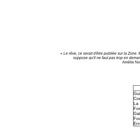
« Le rêve, ce serait d'être publiée sur la Zone. 
suppose qu'il ne faut pas trop en dema
Amélie N
Gu
Con
La 
Fo
Gal
Fou
Err