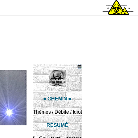
= CHEMIN =
Thèmes
/
Débile
/
Idiot
= RÉSUMÉ =