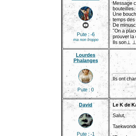
Message co
bouteilles.
Une bouche
temps des
De minuscu
"On a plac
Pute :
-6
prouver la
ma non troppo
Ils son⊥ 
Lourdes
Phalanges
Ils ont cha
Pute :
0
David
Le K de 
Salut,
Taekwondo,
Pute :
-1