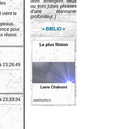
dont émergent deux
les
ou trois jolies phrases
d'une étonnante
vient le
profondeur. ]
 peaux.
= BIBLIO =
ience pour
s réussi.
Le plus filston
à 23:26:49
Lavie Chabomt
à 23:33:34
26/05/2015