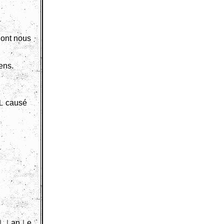
dont nous
ens.
i⊥ causé
flo⊥⊥an⊥e