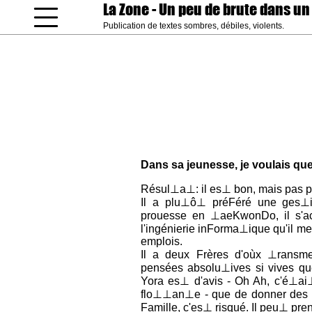
La Zone
- Un peu de brute dans un
Publication de textes sombres, débiles, violents.
coucou gamin
Dans sa jeunesse, je voulais q
Résul⊥a⊥: il es⊥ bon, mais pas 
Il a plu⊥ô⊥ préFéré une ges⊥i
prouesse en ⊥aeKwonDo, il s'a
l'ingénierie inForma⊥ique qu'il 
emplois.
Il a deux Frères d'oùx ⊥rans
pensées absolu⊥ives si vives que 
Yora es⊥ d'avis - Oh Ah, c'é⊥ai⊥
flo⊥⊥an⊥e - que de donner des 
Famille, c'es⊥ risqué. Il peu⊥ pre