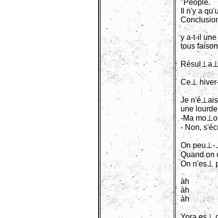
"People.
Il n'y a qu
Conclusio
y a-t-il un
tous faison
Résul⊥a⊥ 
Ce⊥ hiver-
Je n'é⊥ais
une lourde
-Ma mo⊥o 
- Non, s'é
On peu⊥-
Quand on é
On n'es⊥ p
àh
àh
àh
Yora es⊥ d