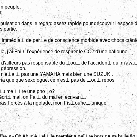
'un peuple.
n:
e pulsation dans le regard assez rapide pour découvrir l'espace 
s partie.
immédia⊥ de per⊥e de conscience morbide avec chocs crâni
là, j'ai Fai⊥ l'expérience de respirer le CO2 d'une balloune.
 d'ailleurs pas responsable du ⊥ou⊥ de l'acciden⊥ qui m'ava
 dépression.
n'é⊥ai⊥ pas une YAMAHA mais bien une SUZUKI.
cria quelque sexologue, ce n'es⊥ pas de ⊥ou⊥ repos.
⊥u me⊥⊥re une pho⊥o?
cri⊥ mal, on Fai⊥ du mal en écrivan⊥.
as Forcés à la rigolade, mon Fis⊥oune⊥ unique!
'avis - Oh Ah, c'é⊥ai⊥ le premier à naî⊥re hors de sa bulle 