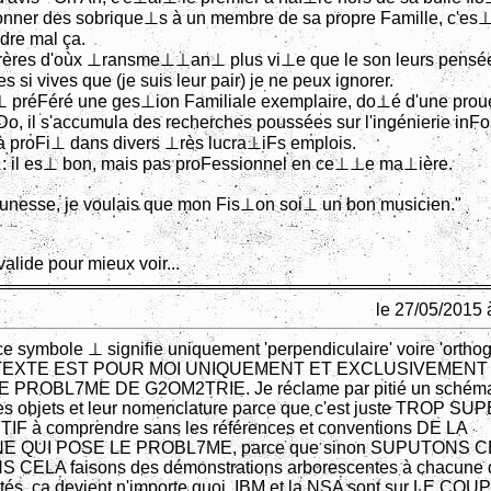
onner des sobrique⊥s à un membre de sa propre Famille, c'es⊥ 
dre mal ça.
Frères d'oùx ⊥ransme⊥⊥an⊥ plus vi⊥e que le son leurs pensé
 si vives que (je suis leur pair) je ne peux ignorer.
⊥ préFéré une ges⊥ion Familiale exemplaire, do⊥é d'une prou
 il s'accumula des recherches poussées sur l'ingénierie in
à proFi⊥ dans divers ⊥rès lucra⊥iFs emplois.
 il es⊥ bon, mais pas proFessionnel en ce⊥⊥e ma⊥ière.
unesse, je voulais que mon Fis⊥on soi⊥ un bon musicien."
valide pour mieux voir...
le 27/05/2015 
ce symbole ⊥ signifie uniquement 'perpendiculaire' voire 'orthog
 TEXTE EST POUR MOI UNIQUEMENT ET EXCLUSIVEMENT
 PROBL7ME DE G2OM2TRIE. Je réclame par pitié un schéma
 les objets et leur nomenclature parce que c'est juste TROP SU
F à comprendre sans les références et conventions DE LA
 QUI POSE LE PROBL7ME, parce que sinon SUPUTONS C
CELA faisons des démonstrations arborescentes à chacune 
ités, ça devient n'importe quoi, IBM et la NSA sont sur LE COUP