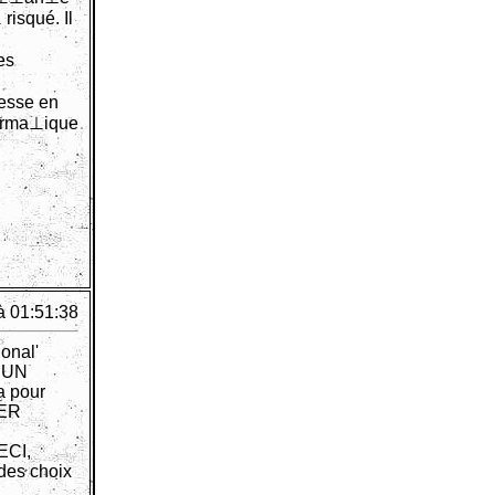
risqué. Il
es
esse en
Forma⊥ique
à 01:51:38
onal'
 UN
 pour
PER
ECI,
des choix
,