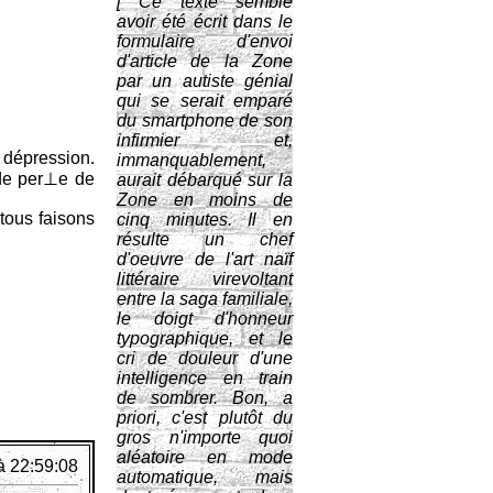
[ Ce texte semble
avoir été écrit dans le
formulaire d'envoi
d'article de la Zone
par un autiste génial
qui se serait emparé
du smartphone de son
infirmier et,
 dépression.
immanquablement,
 de per⊥e de
aurait débarqué sur la
Zone en moins de
 tous faisons
cinq minutes. Il en
résulte un chef
d'oeuvre de l'art naïf
littéraire virevoltant
entre la saga familiale,
le doigt d'honneur
typographique, et le
cri de douleur d'une
intelligence en train
de sombrer. Bon, a
priori, c'est plutôt du
gros n'importe quoi
aléatoire en mode
à 22:59:08
automatique, mais