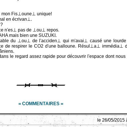
e, mon Fis⊥oune⊥ unique!
al en écrivan⊥.
o?
, ce n'es⊥ pas de ⊥ou⊥ repos.
HA mais bien une SUZUKI.
nsable du ⊥ou⊥ de l'acciden⊥ qui m'avai⊥ causé une lourde
ience de respirer le CO2 d'une balloune. Résul⊥a⊥ immédia⊥
âniens.
 dans le regard assez rapide pour découvrir l'espace dont nous
= COMMENTAIRES =
le 26/05/2015 