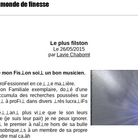
 monde de finesse
Le plus filston
Le 26/05/2015
par
Lavie Chabomt
ue mon Fis⊥on soi⊥ un bon musicien.
proFessionnel en ce⊥⊥e ma⊥ière.
on Familiale exemplaire, do⊥é d'une
ccumula des recherches poussées sur
me⊥ à proFi⊥ dans divers ⊥rès lucra⊥iFs
me⊥⊥an⊥ plus vi⊥e que le son leurs
(je suis leur pair) je ne peux ignorer.
 le premier à naî⊥re hors de sa bulle
sobrique⊥s à un membre de sa propre
ndre mal ça.àh