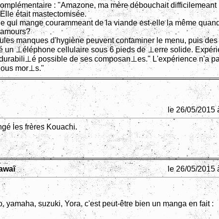
mplémentaire : "Amazone, ma mère débouchait difficilemeant 
 Elle était mastectomisée.
 qui mange courammeant de la viande est-elle la même quand 
 amours?
les manques d'hygiène peuvent contaminer le menu, puis des
é un ⊥éléphone cellulaire sous 6 pieds de ⊥erre solide. Expér
 durabili⊥é possible de ses composan⊥es." L'expérience n'a pa
⊥ous mor⊥s."
le 26/05/2015 
ngé les frères Kouachi.
Kawaï
le 26/05/2015 
 yamaha, suzuki, Yora, c'est peut-être bien un manga en fait :