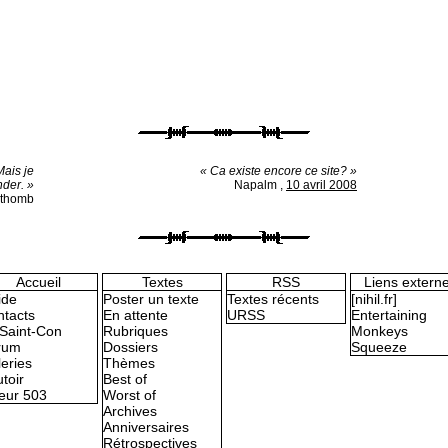
Mais je
« Ca existe encore ce site? »
nder. »
Napalm
,
10 avril 2008
othomb
Accueil
Textes
RSS
Liens extern
ide
Poster un texte
Textes récents
[nihil.fr]
tacts
En attente
URSS
Entertaining
Saint-Con
Rubriques
Monkeys
rum
Dossiers
Squeeze
eries
Thèmes
toir
Best of
eur 503
Worst of
Archives
Anniversaires
Rétrospectives