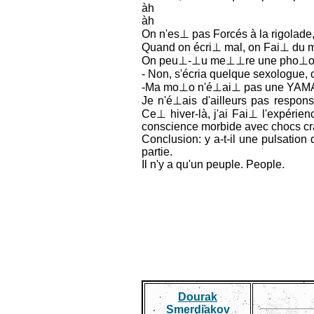
àh
àh
On n'es⊥ pas Forcés à la rigolad
Quand on écri⊥ mal, on Fai⊥ du m
On peu⊥-⊥u me⊥⊥re une pho⊥
- Non, s'écria quelque sexologue
-Ma mo⊥o n'é⊥ai⊥ pas une YAMA
Je n'é⊥ais d'ailleurs pas respo
Ce⊥ hiver-là, j'ai Fai⊥ l'expér
conscience morbide avec chocs cr
Conclusion: y a-t-il une pulsation
partie.
Il n'y a qu'un peuple. People.
Dourak
Smerdiakov