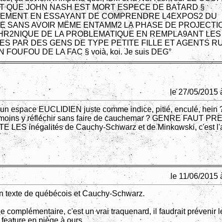
T QUE JOHN NASH EST MORT ESPECE DE BATARD §
EMENT EN ESSAYANT DE COMPRENDRE L4EXPOS2 DU
E SANS AVOIR MËME ENTAMM2 LA PHASE DE PROJECTI
HR2NIQUE DE LA PROBLEMATIQUE EN REMPLA9ANT LES
S PAR DES GENS DE TYPE PETITE FILLE ET AGENTS R
 FOUFOU DE LA FAC § voià, koi. Je suis DEG°
le 27/05/2015 
'un espace EUCLIDIEN juste comme indice, pitié, enculé, hein 
 moins y réfléchir sans faire de cauchemar ? GENRE FAUT 
LES inégalités de Cauchy-Schwarz et de Minkowski, c'est l'
le 11/06/2015 
 un texte de québécois et Cauchy-Schwarz.
 complémentaire, c'est un vrai traquenard, il faudrait prévenir 
a feature en piège à ours.