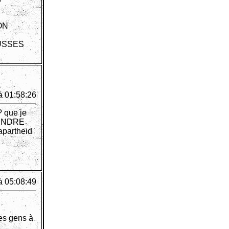
ON
USSES
à 01:58:26
? que je
PRENDRE
apartheid
à 05:08:49
les gens à