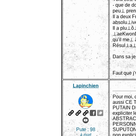
- que de d
peu⊥ pren
Il a deux 
absolu⊥ives
Il a plu⊥ô
⊥aeKwonDo,
qu'il me⊥ 
Résul⊥a⊥:
Dans sa je
Faut que j'
Lapinchien
Pour moi, 
aussi CE
PUTAIN DE
expliciter
ABSTRACTI
PERSONNE
Pute :
98
SUPUTONS 
à mort
non explic