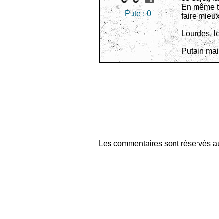
En même tem
Pute :
0
faire mieu
Lourdes, l
Putain mai
Les commentaires sont réservés au