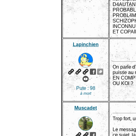
D4AUTAN
PROBABL
PROBL4M
SCHIZOP
INCONNUE
ET COPAIN
Lapinchien
On parle d
puisse au
EN COMPTE 
OU KOI ?
Pute :
98
à mort
Muscadet
Trop fort,
Le message
ce sujet, l