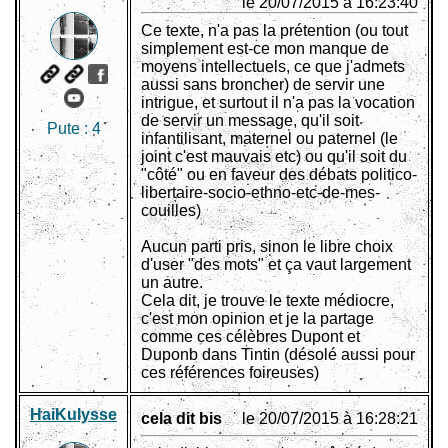
le 20/07/2015 à 16:23:40
Ce texte, n'a pas la prétention (ou tout
simplement est-ce mon manque de
moyens intellectuels, ce que j'admets
aussi sans broncher) de servir une
intrigue, et surtout il n'a pas la vocation
de servir un message, qu'il soit
Pute :
4
infantilisant, maternel ou paternel (le
joint c'est mauvais etc) ou qu'il soit du
"côté" ou en faveur des débats politico-
libertaire-socio-ethno-etc-de-mes-
couilles)
Aucun parti pris, sinon le libre choix
d'user "des mots" et ça vaut largement
un autre.
Cela dit, je trouve le texte médiocre,
c'est mon opinion et je la partage
comme ces célèbres Dupont et
Duponb dans Tintin (désolé aussi pour
ces références foireuses)
HaiKulysse
cela dit bis
le 20/07/2015 à 16:28:21