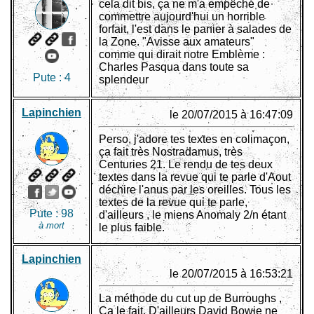
cela dit bis, ça ne m'a empêché de
commettre aujourd'hui un horrible
forfait, l'est dans le panier à salades de
la Zone. "Avisse aux amateurs"
comme qui dirait notre Emblème :
Charles Pasqua dans toute sa
Pute :
4
splendeur
Lapinchien
le 20/07/2015 à 16:47:09
Perso, j'adore tes textes en colimaçon,
ça fait très Nostradamus, très
Centuries 21. Le rendu de tes deux
textes dans la revue qui te parle d'Aout
déchire l'anus par les oreilles. Tous les
textes de la revue qui te parle,
Pute :
98
d'ailleurs , le miens Anomaly 2/n étant
à mort
le plus faible.
Lapinchien
le 20/07/2015 à 16:53:21
La méthode du cut up de Burroughs ,
Ça le fait. D'ailleurs David Bowie ne