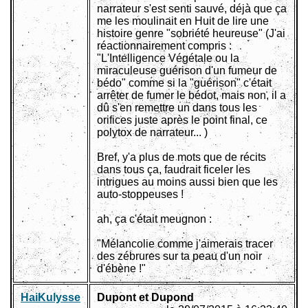
narrateur s'est senti sauvé, déjà que ça
me les moulinait en Huit de lire une
histoire genre "sobriété heureuse" (J'ai
réactionnairement compris :
"L'Intelligence Végétale ou la
miraculeuse guérison d'un fumeur de
bédo" comme si la "guérison" c'était
arrêter de fumer le bédot, mais non, il a
dû s'en remettre un dans tous les
orifices juste après le point final, ce
polytox de narrateur... )
Bref, y'a plus de mots que de récits
dans tous ça, faudrait ficeler les
intrigues au moins aussi bien que les
auto-stoppeuses !
ah, ça c'était meugnon :
"Mélancolie comme j'aimerais tracer
des zébrures sur ta peau d'un noir
d'ébène !"
HaiKulysse
Dupont et Dupond