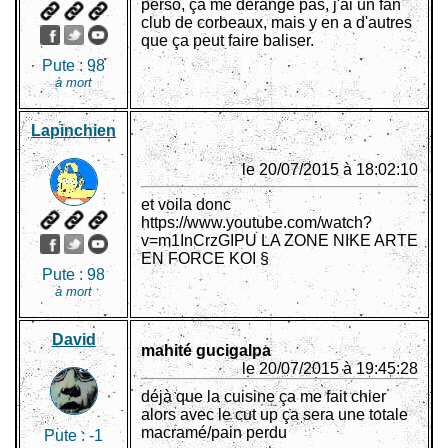
perso, ça me dérange pas, j'ai un fan
club de corbeaux, mais y en a d'autres
que ça peut faire baliser.
Pute :
98
à mort
Lapinchien
le 20/07/2015 à 18:02:10
et voila donc
https://www.youtube.com/watch?
v=m1InCrzGIPU LA ZONE NIKE ARTE
EN FORCE KOI §
Pute :
98
à mort
David
mahité gucigalpa
le 20/07/2015 à 19:45:28
déjà que la cuisine ça me fait chier
alors avec le cut up ça sera une totale
macramé/pain perdu
Pute :
-1