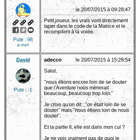
le 20/07/2015 à 09:28:47
Petit joueur, les vrais vont directement
taper dans le code de la Matrice et le
recompilent à la volée.
Pute :
98
à mort
David
adecco
le 20/07/2015 à 15:28:54
Salut,
"nous étions encore loin de se douter
que l'Aventure nous mènerait
Pute :
-1
beaucoup, beaucoup trop loin."
Je crois qu'on dit : "on était loin de se
douter" mais "nous étions loin de nous
douter".
Et la partie II, elle est dans mon cul ?
Je ne vois vraiment pas de quoi le