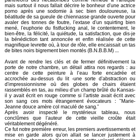
mais surtout il nous fallait décrire le bonheur d'une actrice
porno après une sodomie à sec bien douloureuse, la
béatitude de sa gueule de chiennasse grande ouverte pour
avaler des tonnes de foutre, l'extase d'un squirting bien
mené, l'euphorie du fistfucking anal, le contentement, le
bien-être, la félicité, la quiétude, la satisfaction, que dis-je
la bénédiction tant annoncée et enfin réalisée de cette
magnifique levrette où, à tour de rôle, elle encaissait un tas
de bites noirs bigrement bien montés (B.N.B.B.M) ...
Avant de rendre les clés et de fermer définitivement la
porte de notre chambre, un détail attira nos regards : au
centre de cette peinture à l’eau forte encadrée et
accrochée au-dessus du lit -une sorte d'abstraction ou
d'impressionnisme où des globes de chairs étaient
rassemblés en tas, au milieu d’un champ brûlé du Kansas-
il y avait écrit en rouge comme si l'artiste avait écrit avec
son sang ces mots étrangement évocateurs : "Marie-
Jeanne douce amère col maculé de sang."
Après avoir inspecté le mystérieux tableau, nous
conclûmes que l'auteur de cette vieille croûte était
véritablement dégénéré.
Ce fut notre première erreur, les premiers avertissements et
mise en garde alors qu'on allait se lancer justement à