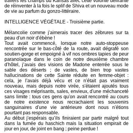
travers les champs du Kansas avec cette volonté délirante
de réinventer à la fois le splif de Shiva et un nouveau mode
de vie au parfum du gonzo-littéraire.
INTELLIGENCE VÉGÉTALE - Troisième partie.
Mélancolie comme j'aimerais tracer des zébrures sur ta
peau d'un noir d'ébène !
Tout avait commencé, lorsque notre auto-stoppeuse
rencontrée sur le bas-côté de la route, avait dégrafé son
soutien-gorge et empoigné à vif nos ombres tapies de peur
paranoïaque dans le coin de notre deuxième chambre
d'hôtel, j’avais des visions de Madone enterrée sous le
sable des déserts ; de vastes, de bien trop vastes
hallucinations de cette Sainte réduite en femme-objet :
cela, je l'avais déjà vécu et ce n'était pas vraiment
nouveau, mais depuis notre virée, s'étaient ajoutés tous
ces visages méprisants, sales, envieux, d'une méchanceté
sans limite : tous ces gens qu'on avait rencontré au cours
de notre existence nous recrachaient les souvenirs
sanguinaires d'une vie antérieure dont nous n'étions
pourtant pas responsable.
Au début j'espérais qu’ils finiraient par partir malgré tout
dans la fumée du haschich mais la situation empirait de
jour en jour, de joint en bang ; peine perdue !