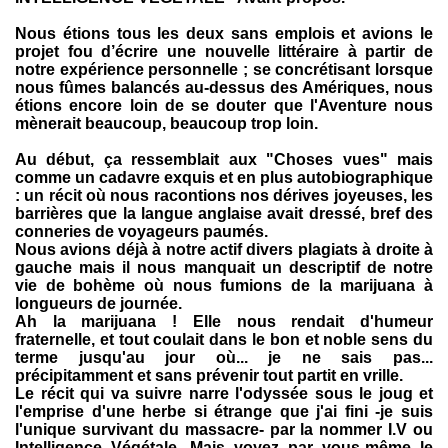
Nous étions tous les deux sans emplois et avions le
projet fou d’écrire une nouvelle littéraire à partir de
notre expérience personnelle ; se concrétisant lorsque
nous fûmes balancés au-dessus des Amériques, nous
étions encore loin de se douter que l'Aventure nous
mènerait beaucoup, beaucoup trop loin.
Au début, ça ressemblait aux "Choses vues" mais
comme un cadavre exquis et en plus autobiographique
: un récit où nous racontions nos dérives joyeuses, les
barrières que la langue anglaise avait dressé, bref des
conneries de voyageurs paumés.
Nous avions déjà à notre actif divers plagiats à droite à
gauche mais il nous manquait un descriptif de notre
vie de bohème où nous fumions de la marijuana à
longueurs de journée.
Ah la marijuana ! Elle nous rendait d'humeur
fraternelle, et tout coulait dans le bon et noble sens du
terme jusqu'au jour où... je ne sais pas...
précipitamment et sans prévenir tout partit en vrille.
Le récit qui va suivre narre l'odyssée sous le joug et
l'emprise d'une herbe si étrange que j'ai fini -je suis
l'unique survivant du massacre- par la nommer I.V ou
Intelligence Végétale. Mais voyez par vous-même le