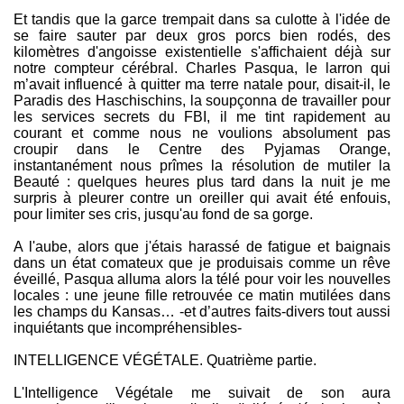
Et tandis que la garce trempait dans sa culotte à l'idée de
se faire sauter par deux gros porcs bien rodés, des
kilomètres d'angoisse existentielle s'affichaient déjà sur
notre compteur cérébral. Charles Pasqua, le larron qui
m’avait influencé à quitter ma terre natale pour, disait-il, le
Paradis des Haschischins, la soupçonna de travailler pour
les services secrets du FBI, il me tint rapidement au
courant et comme nous ne voulions absolument pas
croupir dans le Centre des Pyjamas Orange,
instantanément nous prîmes la résolution de mutiler la
Beauté : quelques heures plus tard dans la nuit je me
surpris à pleurer contre un oreiller qui avait été enfouis,
pour limiter ses cris, jusqu'au fond de sa gorge.
A l'aube, alors que j'étais harassé de fatigue et baignais
dans un état comateux que je produisais comme un rêve
éveillé, Pasqua alluma alors la télé pour voir les nouvelles
locales : une jeune fille retrouvée ce matin mutilées dans
les champs du Kansas… -et d’autres faits-divers tout aussi
inquiétants que incompréhensibles-
INTELLIGENCE VÉGÉTALE. Quatrième partie.
L'Intelligence Végétale me suivait de son aura