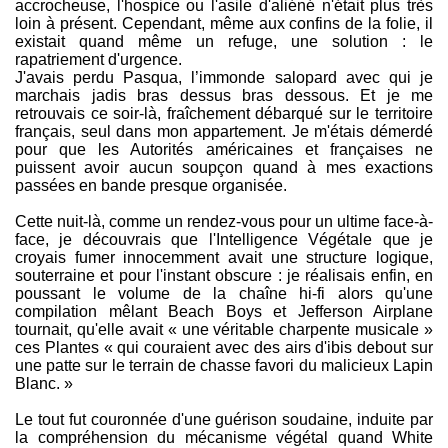
accrocheuse, l'hospice ou l'asile d'aliéné n'était plus très
loin à présent. Cependant, même aux confins de la folie, il
existait quand même un refuge, une solution : le
rapatriement d'urgence.
J'avais perdu Pasqua, l’immonde salopard avec qui je
marchais jadis bras dessus bras dessous. Et je me
retrouvais ce soir-là, fraîchement débarqué sur le territoire
français, seul dans mon appartement. Je m'étais démerdé
pour que les Autorités américaines et françaises ne
puissent avoir aucun soupçon quand à mes exactions
passées en bande presque organisée.
Cette nuit-là, comme un rendez-vous pour un ultime face-à-
face, je découvrais que l'Intelligence Végétale que je
croyais fumer innocemment avait une structure logique,
souterraine et pour l'instant obscure : je réalisais enfin, en
poussant le volume de la chaîne hi-fi alors qu'une
compilation mêlant Beach Boys et Jefferson Airplane
tournait, qu'elle avait « une véritable charpente musicale »
ces Plantes « qui couraient avec des airs d'ibis debout sur
une patte sur le terrain de chasse favori du malicieux Lapin
Blanc. »
Le tout fut couronnée d'une guérison soudaine, induite par
la compréhension du mécanisme végétal quand White