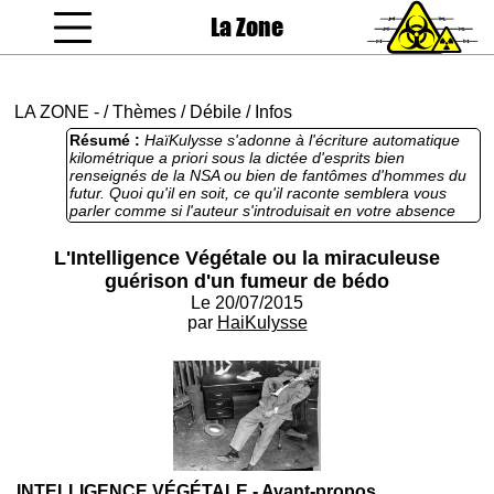
La Zone
coucou gamin
LA ZONE
-
/
Thèmes
/
Débile
/
Infos
Résumé :
HaïKulysse s'adonne à l'écriture automatique
kilométrique a priori sous la dictée d'esprits bien
renseignés de la NSA ou bien de fantômes d'hommes du
futur. Quoi qu'il en soit, ce qu'il raconte semblera vous
parler comme si l'auteur s'introduisait en votre absence
dans votre boîte crânienne pour aller renifler les petites
culottes usagées de vos pensées prémâchées et peut
L'Intelligence Végétale ou la miraculeuse
être se doigter un petit peu au passage puis crachant la
guérison d'un fumeur de bédo
purée dans les condiments froids de vos stéréotypes en
concevoir dans le frigo de votre cerveau reptilien. Alors
Le 20/07/2015
faux prophète ? Débile mentaliste ? Un troyen sur le cloud
par
HaiKulysse
? Françoise Hardy devant un thème astral ? Il faut suivre
chacun de ses textes, il nous explique sa méthode, le cut-
up de Burroughs, les principes actifs de drogues bio
mélangées à de l'extrait d'hypophyse de vierge, la
synthèse socialiste de tout ce qu'on se racontait avant
subtilement distillée au milieu de bonnes inspirations, un
court-circuit dérivé clampé directement dans le trou de
balle de vos own personal muses. Les news de demain en
avant première donc.
INTELLIGENCE VÉGÉTALE - Avant-propos.