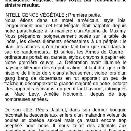
sinistre résultat.
INTELLIGENCE VÉGÉTALE : Première partie.
Nous étions dans un motel américain, style Ibis,
l'engouement pour cet Etat Mégalo était palpable depuis
notre parachutage à la manière d'un Antoine de Maximy.
Nous préparions, soigneusement posés sur la table de
l'hôtel, les divers éléments nécessaires à un périple : le
plan, les affaires qu'on bourre tant bien que mal dans le
sac de randonneurs... Et surtout les Armes de Guerre :
ordinateurs portables, carnets, stylos, crayons à papier etc.
Notre première œuvre La Défloration avait illuminé le
paysage littéraire dès sa publication : il faut dire que cette
histoire de fillette de six ans affreusement violée lors d'un
gang bang de dobermans en rut apportait un peu de
fraîcheur, décomplexait la grande majorité de notre lectorat
: les apprentis écrivains, un peu il faut l’avouer, intoxiqués
au Marc Levy, Amélie Nothomb... depuis de trop
nombreuses années.
De son côté, Régis Jauffret, dans son dernier bouquin
racontait la descente aux enfers d'un malandrin voleur de
poules et obsédé sexuel mais ça restait encore trop
aseptisé pour nous. Il nous fallait des attentats aux
panthéons des hécatombes comme remède à l'antique