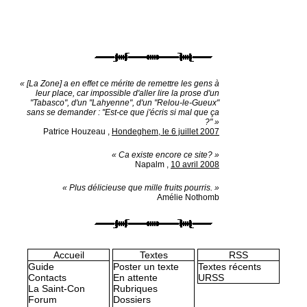
« [La Zone] a en effet ce mérite de remettre les gens à
leur place, car impossible d'aller lire la prose d'un
"Tabasco", d'un "Lahyenne", d'un "Relou-le-Gueux"
sans se demander : "Est-ce que j'écris si mal que ça
?" »
Patrice Houzeau
,
Hondeghem, le 6 juillet 2007
« Ca existe encore ce site? »
Napalm
,
10 avril 2008
« Plus délicieuse que mille fruits pourris. »
Amélie Nothomb
Accueil
Textes
RSS
Guide
Poster un texte
Textes récents
Contacts
En attente
URSS
La Saint-Con
Rubriques
Forum
Dossiers