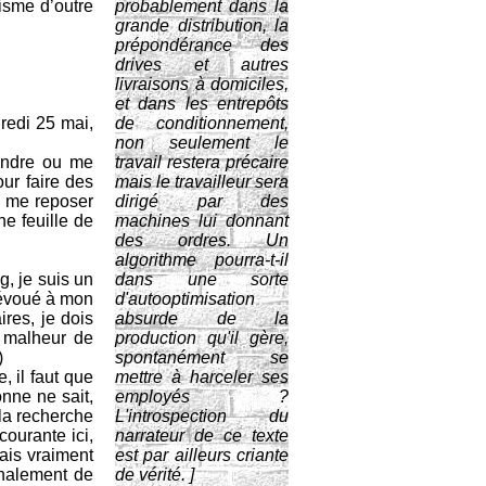
lisme d’outre
probablement dans la
grande distribution, la
prépondérance des
drives et autres
livraisons à domiciles,
et dans les entrepôts
dredi 25 mai,
de conditionnement,
non seulement le
aindre ou me
travail restera précaire
our faire des
mais le travailleur sera
i me reposer
dirigé par des
ne feuille de
machines lui donnant
des ordres. Un
algorithme pourra-t-il
g, je suis un
dans une sorte
dévoué à mon
d'autooptimisation
res, je dois
absurde de la
e malheur de
production qu'il gère,
)
spontanément se
, il faut que
mettre à harceler ses
nne ne sait,
employés ?
 la recherche
L'introspection du
ourante ici,
narrateur de ce texte
mais vraiment
est par ailleurs criante
finalement de
de vérité. ]