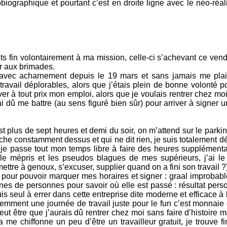
obiographique et pourtant c’est en droite ligne avec le néo-réa
ts fin volontairement à ma mission, celle-ci s’achevant ce ven
er aux brimades.
le avec acharnement depuis le 19 mars et sans jamais me pl
travail déplorables, alors que j’étais plein de bonne volonté p
r à tout prix mon emploi, alors que je voulais rentrer chez mo
 dû me battre (au sens figuré bien sûr) pour arriver à signer u
t plus de sept heures et demi du soir, on m’attend sur le parkin
he constamment dessus et qui ne dit rien, je suis totalement 
 je passe tout mon temps libre à faire des heures supplémentai
le mépris et les pseudos blagues de mes supérieurs, j’ai l
 mettre à genoux, s’excuser, supplier quand on a fini son travail ?
 pour pouvoir marquer mes horaires et signer : graal improbable
es de personnes pour savoir où elle est passé : résultat perso
uis seul à errer dans cette entreprise dite moderne et efficace à
mment une journée de travail juste pour le fun c’est monnaie c
eut être que j’aurais dû rentrer chez moi sans faire d’histoire 
 me chiffonne un peu d’être un travailleur gratuit, je trouve 