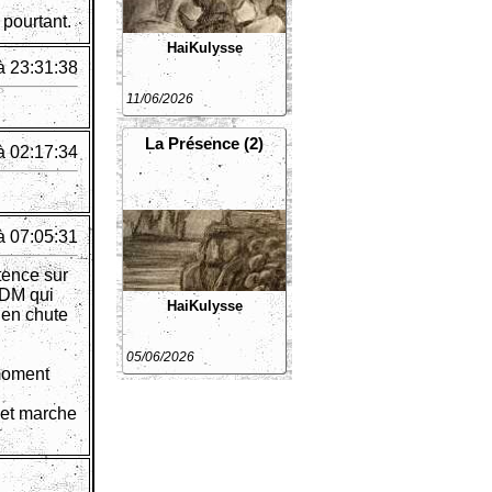
 pourtant.
HaiKulysse
à 23:31:38
11/06/2026
La Présence (2)
à 02:17:34
à 07:05:31
tence sur
TDM qui
HaiKulysse
 en chute
05/06/2026
 moment
i et marche