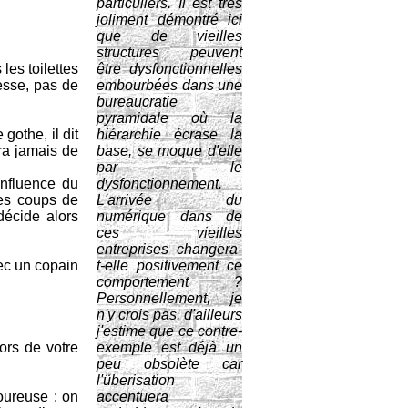
particuliers. Il est très
joliment démontré ici
que de vieilles
structures peuvent
les toilettes
être dysfonctionnelles
resse, pas de
embourbées dans une
bureaucratie
pyramidale où la
gothe, il dit
hiérarchie écrase la
era jamais de
base, se moque d'elle
par le
influence du
dysfonctionnement.
des coups de
L'arrivée du
décide alors
numérique dans de
ces vieilles
entreprises changera-
avec un copain
t-elle positivement ce
comportement ?
Personnellement, je
n'y crois pas, d'ailleurs
j'estime que ce contre-
ors de votre
exemple est déjà un
peu obsolète car
l'überisation
oureuse : on
accentuera