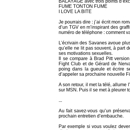
BALAYAGE avec trois points d’exc
FUME TONTON FUME
I LOVE LA BITE
Je pourrais dire : j’ai écrit mon ro
d’un TGV en m’inspirant des graffi
numéro de téléphone : comment vai
L'écrivain des Savanes avoue plus l
qu’elle ne lit pas souvent, à part
ses motivations sexuelles.
Il se compare à Brad Pitt versio
Fight Club et de Gérard de Nerva
poing dans la gueule et écrire s
d’appeler sa prochaine nouvelle Fi
A son retour, il met la télé, allume 
sur MSN. Puis il se met à pleurer t
...
Au fait savez-vous qu’un préserva
prochain entretien d’embauche.
Par exemple si vous voulez deveni