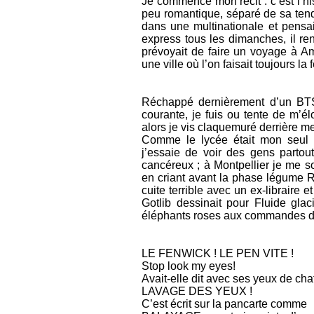
Je commence mon récit : c’est l’h
peu romantique, séparé de sa tend
dans une multinationale et pensait 
express tous les dimanches, il renc
prévoyait de faire un voyage à Am
une ville où l’on faisait toujours l
Réchappé dernièrement d’un BTS 
courante, je fuis ou tente de m’él
alors je vis claquemuré derrière m
Comme le lycée était mon seul li
j’essaie de voir des gens partout
cancéreux ; à Montpellier je me s
en criant avant la phase légu
cuite terrible avec un ex-libraire 
Gotlib dessinait pour Fluide gla
éléphants roses aux commandes d'u
LE FENWICK ! LE PEN VITE !
Stop look my eyes!
Avait-elle dit avec ses yeux de ch
LAVAGE DES YEUX !
C’est écrit sur la pancarte comme