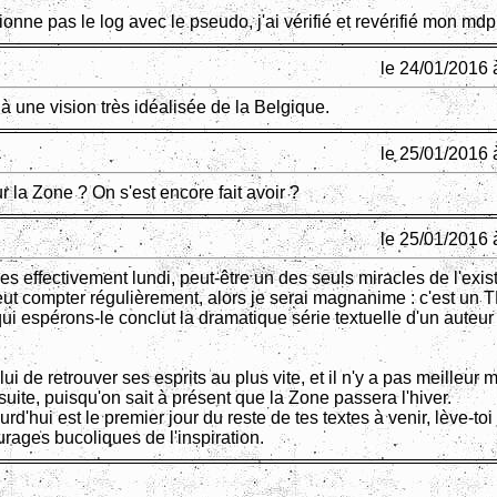
tionne pas le log avec le pseudo, j'ai vérifié et revérifié mon mdp
le 24/01/2016 
 à une vision très idéalisée de la Belgique.
le 25/01/2016 
ur la Zone ? On s'est encore fait avoir ?
le 25/01/2016 
 effectivement lundi, peut-être un des seuls miracles de l'exis
eut compter régulièrement, alors je serai magnanime : c'est un 
ui espérons-le conclut la dramatique série textuelle d'un auteur
ui de retrouver ses esprits au plus vite, et il n'y a pas meilleur
suite, puisqu'on sait à présent que la Zone passera l'hiver.
urd'hui est le premier jour du reste de tes textes à venir, lève-to
urages bucoliques de l'inspiration.