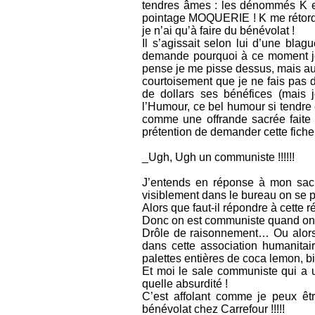
tendres âmes : les dénommés K et 
pointage MOQUERIE ! K me rétorqu
je n’ai qu’à faire du bénévolat !
Il s’agissait selon lui d’une blagu
demande pourquoi à ce moment je 
pense je me pisse dessus, mais au m
courtoisement que je ne fais pas d
de dollars ses bénéfices (mais
l’Humour, ce bel humour si tendre e
comme une offrande sacrée faite a
prétention de demander cette fiche 
_Ugh, Ugh un communiste !!!!!!
J’entends en réponse à mon sacri
visiblement dans le bureau on se p
Alors que faut-il répondre à cette r
Donc on est communiste quand on n
Drôle de raisonnement… Ou alors j’
dans cette association humanitair
palettes entières de coca lemon, bièr
Et moi le sale communiste qui a u
quelle absurdité !
C’est affolant comme je peux êtr
bénévolat chez Carrefour !!!!!