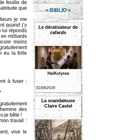
e feuille de
habitude que
= BIBLIO =
illeurs je me
nt quand j’y
Le dératisateur de
e lui réponds
cafards
 en milliards
ncore moins
 gratuitement
 eu la folle
HaiKulysse
nt à fuser :
01/08/2026
?
La scandaleuse
gratuitement
Claire Castel
achemine des
s-je bête !
on travail :
ent, vive le