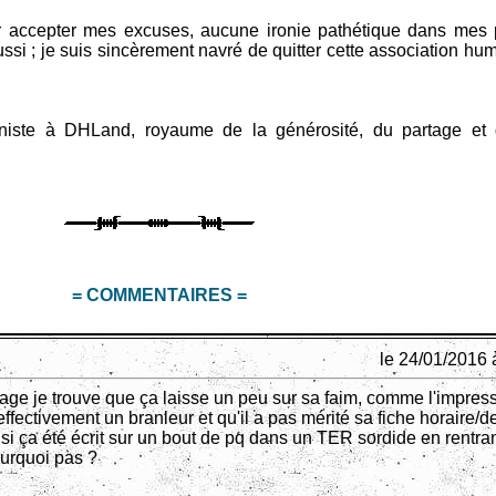
r accepter mes excuses, aucune ironie pathétique dans mes 
ssi ; je suis sincèrement navré de quitter cette association hu
te à DHLand, royaume de la générosité, du partage et 
= COMMENTAIRES =
le 24/01/2016 
ge je trouve que ça laisse un peu sur sa faim, comme l'impres
 effectivement un branleur et qu'il a pas mérité sa fiche horaire/d
si ça été écrit sur un bout de pq dans un TER sordide en rentra
ourquoi pas ?