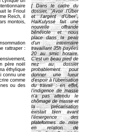
u cynique un
tentionnaire
[ Dans le cadre du
ait le Frioul
dossier, "Avoir l'Über
ème Reich, il
et l'argent d'Über",
ars montois,
HaiKulysse fait une
nouvelle offrande
bénévole et nous
place dans la peau
onsommation
d'un intérimaire
e rattraper :
travaillant 35h payées
20 au smic horaire.
tensivement,
C'est un beau pied de
un père noël
nez au dossier
ma éthylique
probablement pour
i connu une
donner une lueur
 écrire comme
d'espoir à l'überisation
ennes ou des
du travail : en effet,
l'indigence de masse
n'a pas attendu le
chômage de masse et
la précarisation
existait bien avant
l'émergence des
plateformes de mise
en relation de