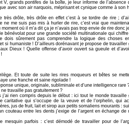
V, grands pontifes de la boîte, je leur informe de l’absence d
e avec son air narquois, méprisant et cynique comme à son 
e très drôle, très drôle en effet c’est à se tordre de rire ; d’a
ne me suis pas mis à hurler de rire, c’est vrai que maintena
oment où il m’a dit ça je n’avais pas trop envie de rire donc j
e bénévolat pour une grande société multinationale qui chiffre
 je dois sûrement pas comprendre la logique des choses e
t si humaniste ! D’ailleurs dorénavant je propose de travailler
ux Dieux ! Quelle offense d’avoir ouvert sa gueule et d’avoir
!
lège. Et toute de suite les rires moqueurs et bêtes se mette
aye une franche et saine rigolade !
éponse unique, originale, subliminale et d’une intelligence rare 
e travaille pas gratuitement ?
ai rien compris depuis le début : ici tout le monde travaille 
e caritative qui s’occupe de la veuve et de l’orphelin, qui 
es, jus de fruit, lait et sirop aux petits somaliens mourants : sui
n couteau entre les dents j’exige de l’argent en échange de m
e mesquin parfois : c’est démodé de travailler pour de l’arg