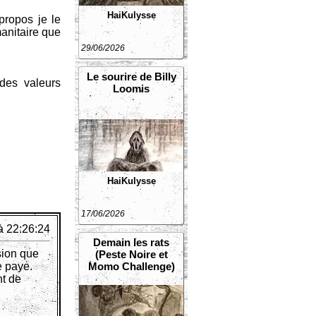
HaiKulysse
propos je le
manitaire que
29/06/2026
Le sourire de Billy
des valeurs
Loomis
HaiKulysse
17/06/2026
à 22:26:24
Demain les rats
sion que
(Peste Noire et
e paye.
Momo Challenge)
nt de