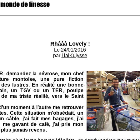
 monde de finesse
Rhâââ Lovely !
Le 24/01/2016
par
HaiKulysse
, demandez la névrose, mon chef
ture montoise, une pure fiction
des lustres. En réalité une bonne
train, un TGV ou un TER, poulpe
 de ma triste réalité, vers le Saint
d’un moment à l’autre me retrouver
es. Cette situation m’obsédait, un
un câble, j’ai fait mes bagages, j’ai
n me gavant de café, j’ai pris mon
s plus jamais revenu.