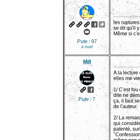
les ruptures
se dit qu'i
Même si c'es
Pute :
97
à mort
Mill
A la lecture
elles me vie
1/ C'est fou
dite ne déma
Pute :
7
ça, il faut 
de l'auteur.
2/ La remar
qui considè
patenté, sur
"Confessions