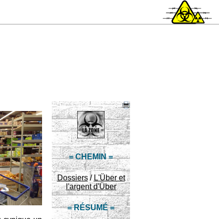
= CHEMIN =
Dossiers
/
L'Über et
l'argent d'Über
= RÉSUMÉ =