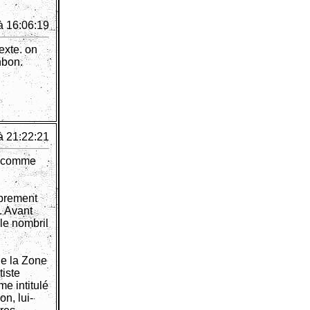
à 16:06:19
texte. on
nbon.
à 21:22:21
ci comme
oprement
. Avant
 le nombril
de la Zone
iste
me intitulé
on, lui-