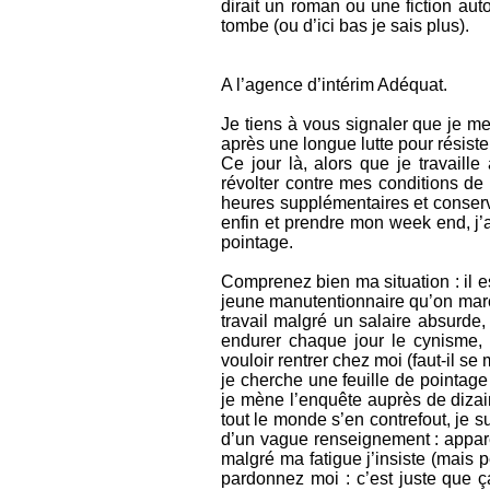
dirait un roman ou une fiction aut
tombe (ou d’ici bas je sais plus).
A l’agence d’intérim Adéquat.
Je tiens à vous signaler que je me
après une longue lutte pour résist
Ce jour là, alors que je travail
révolter contre mes conditions de 
heures supplémentaires et conserve
enfin et prendre mon week end, j’ai
pointage.
Comprenez bien ma situation : il es
jeune manutentionnaire qu’on marc
travail malgré un salaire absurde,
endurer chaque jour le cynisme, 
vouloir rentrer chez moi (faut-il se
je cherche une feuille de pointage
je mène l’enquête auprès de dizain
tout le monde s’en contrefout, je s
d’un vague renseignement : appare
malgré ma fatigue j’insiste (mais p
pardonnez moi : c’est juste que ça