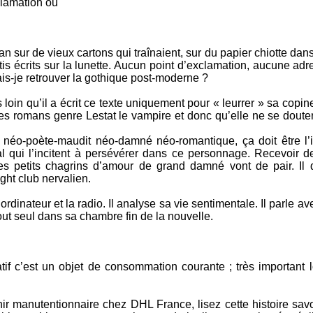
lamation ou
man sur de vieux cartons qui traînaient, sur du papier chiotte dans 
tis écrits sur la lunette. Aucun point d’exclamation, aucune ad
s-je retrouver la gothique post-moderne ?
oin qu’il a écrit ce texte uniquement pour « leurrer » sa copine 
 des romans genre Lestat le vampire et donc qu’elle ne se dout
n néo-poète-maudit néo-damné néo-romantique, ça doit être l’
l qui l’incitent à persévérer dans ce personnage. Recevoir 
es petits chagrins d’amour de grand damné vont de pair. Il 
ght club nervalien.
l’ordinateur et la radio. Il analyse sa vie sentimentale. Il parle 
out seul dans sa chambre fin de la nouvelle.
tif c’est un objet de consommation courante ; très important l
r manutentionnaire chez DHL France, lisez cette histoire sav