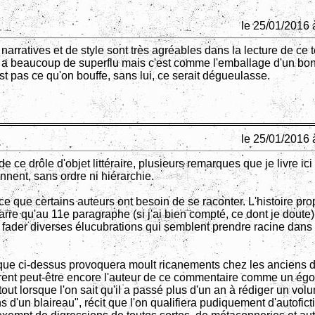
le 25/01/2016 
 narratives et de style sont très agréables dans la lecture de ce 
l y a beaucoup de superflu mais c'est comme l'emballage d'un bo
t pas ce qu'on bouffe, sans lui, ce serait dégueulasse.
le 25/01/2016 
 de ce drôle d'objet littéraire, plusieurs remarques que je livre i
nnent, sans ordre ni hiérarchie.
 ce que certains auteurs ont besoin de se raconter. L'histoire pr
rre qu'au 11e paragraphe (si j'ai bien compté, ce dont je doute)
se fader diverses élucubrations qui semblent prendre racine dans
que ci-dessus provoquera moult ricanements chez les anciens 
rent peut-être encore l'auteur de ce commentaire comme un égot
tout lorsque l'on sait qu'il a passé plus d'un an à rédiger un volu
 d'un blaireau", récit que l'on qualifiera pudiquement d'autoficti