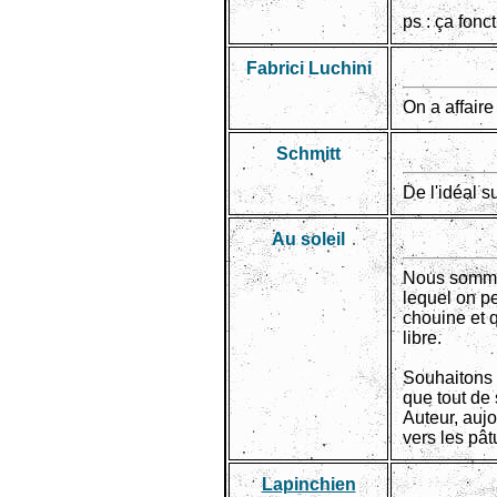
ps : ça fonc
Fabrici Luchini
On a affaire
Schmitt
De l'idéal s
Au soleil
Nous sommes
lequel on p
chouine et q
libre.
Souhaitons l
que tout de 
Auteur, aujo
vers les pât
Lapinchien