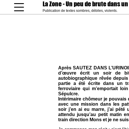
La Zone
- Un peu de brute dans un
Publication de textes sombres, débiles, violents.
coucou gamin
Après SAUTEZ DANS L’URINOIR
d’œuvre écrit un soir de bi
autobiographique rêvée depuis 
partie a été écrite dans un 
ferroviaire qui m’emportait loin
Sépulcre.
Intérimaire chômeur je pouvais 
avec une mission dans les patt
soir j’en ai eu marre, j’ai pété 
attendu jusqu’au petit matin e
train direction Mons et je ne sui