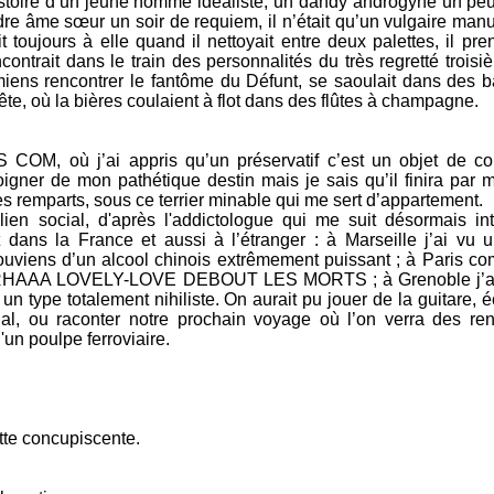
istoire d’un jeune homme idéaliste, un dandy androgyne un pe
re âme sœur un soir de requiem, il n’était qu’un vulgaire manu
toujours à elle quand il nettoyait entre deux palettes, il pren
ontrait dans le train des personnalités du très regretté troisi
iens rencontrer le fantôme du Défunt, se saoulait dans des b
a fête, où la bières coulaient à flot dans des flûtes à champagne.
COM, où j’ai appris qu’un préservatif c’est un objet de c
oigner de mon pathétique destin mais je sais qu’il finira par m
es remparts, sous ce terrier minable qui me sert d’appartement.
en social, d'après l'addictologue qui me suit désormais in
 dans la France et aussi à l’étranger : à Marseille j’ai vu 
ouviens d’un alcool chinois extrêmement puissant ; à Paris co
me RHAAA LOVELY-LOVE DEBOUT LES MORTS ; à Grenoble j’a
et un type totalement nihiliste. On aurait pu jouer de la guitare,
cial, ou raconter notre prochain voyage où l’on verra des r
n poulpe ferroviaire.
atte concupiscente.