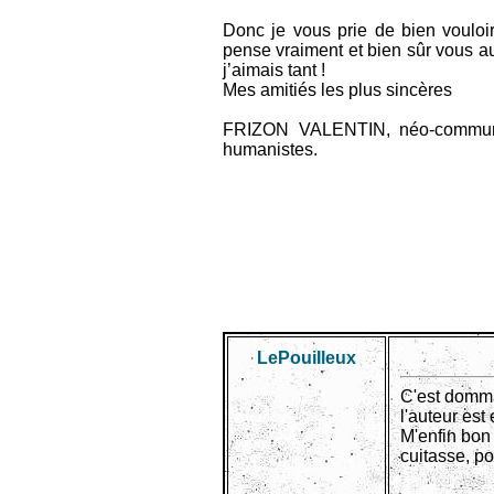
Donc je vous prie de bien vouloi
pense vraiment et bien sûr vous au
j’aimais tant !
Mes amitiés les plus sincères
FRIZON VALENTIN, néo-communis
humanistes.
LePouiIleux
C'est domma
l'auteur est
M'enfin bon 
cuitasse, p