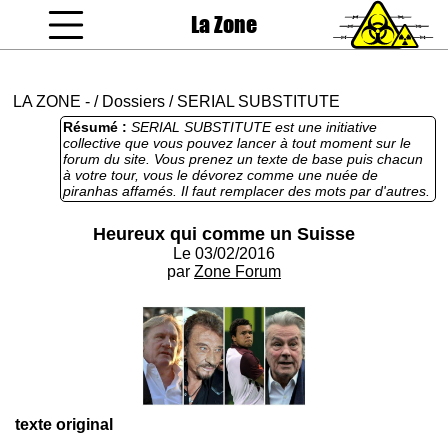
La Zone
coucou gamin
LA ZONE
-
/
Dossiers
/
SERIAL SUBSTITUTE
Résumé :
SERIAL SUBSTITUTE est une initiative
collective que vous pouvez lancer à tout moment sur le
forum du site. Vous prenez un texte de base puis chacun
à votre tour, vous le dévorez comme une nuée de
piranhas affamés. Il faut remplacer des mots par d'autres.
Ici le sonnet "Heureux qui comme Ulysse" de Du Bellay
devient "Heureux qui comme un Suisse" et la nostalgie de
Heureux qui comme un Suisse
l'expatrié se transforme en diatribe contre l'exil fiscal.
Le 03/02/2016
par
Zone Forum
texte original