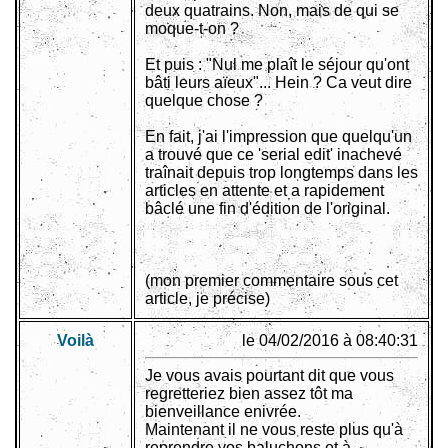
deux quatrains. Non, mais de qui se
moque-t-on ?
Et puis : "Nul me plaît le séjour qu'ont
bâti leurs aïeux"... Hein ? Ca veut dire
quelque chose ?
En fait, j'ai l'impression que quelqu'un
a trouvé que ce 'serial edit' inachevé
traînait depuis trop longtemps dans les
articles en attente et a rapidement
bâclé une fin d'édition de l'original.
(mon premier commentaire sous cet
article, je précise)
Voilà
le 04/02/2016 à 08:40:31
Je vous avais pourtant dit que vous
regretteriez bien assez tôt ma
bienveillance enivrée.
Maintenant il ne vous reste plus qu'à
reprendre vos baluchons et à