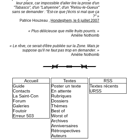
leur place, car impossible d'aller lire la prose d'un
"Tabasco", d'un "Lahyenne", d'un "Relou-le-Gueux"
sans se demander : "Est-ce que j'écris si mal que ça
?" »
Patrice Houzeau
,
Hondeghem, le 6 juillet 2007
« Plus délicieuse que mille fruits pourris. »
Amélie Nothomb
« Le rêve, ce serait d'être publiée sur la Zone. Mais je
suppose qu'il ne faut pas trop en demander. »
Amélie Nothomb
Accueil
Textes
RSS
Guide
Poster un texte
Textes récents
Contacts
En attente
URSS
La Saint-Con
Rubriques
Forum
Dossiers
Galeries
Thèmes
Foutoir
Best of
Erreur 503
Worst of
Archives
Anniversaires
Rétrospectives
Auteurs