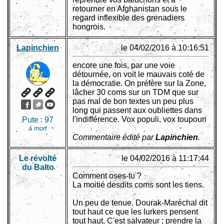
retourner en Afghanistan sous le
regard inflexible des grenadiers
hongrois.
Lapinchien
le 04/02/2016 à 10:16:51
encore une fois, par une voie
détournée, on voit le mauvais coté de
la démocratie. On préfère sur la Zone,
lâcher 30 coms sur un TDM que sur
pas mal de bon textes un peu plus
long qui passent aux oubliettes dans
l'indifférence. Vox populi, vox toupouri
Pute :
97
à mort
Commentaire édité par
Lapinchien
.
Le révolté
le 04/02/2016 à 11:17:44
du Balto
Comment oses-tu ?
La moitié desdits coms sont les tiens.
Un peu de tenue. Dourak-Maréchal dit
tout haut ce que les lurkers pensent
tout haut. C'est salvateur ; prendre la