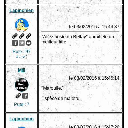
Lapinchien
le 03/02/2016 à 15:44:37
"Allez ouste du Bellay" aurait été un
meilleur titre
Pute :
97
à mort
Mill
le 03/02/2016 à 15:46:14
"Maroufle."
Espèce de malotru.
Pute :
7
Lapinchien
le 03/02/2016 à 15:47:26