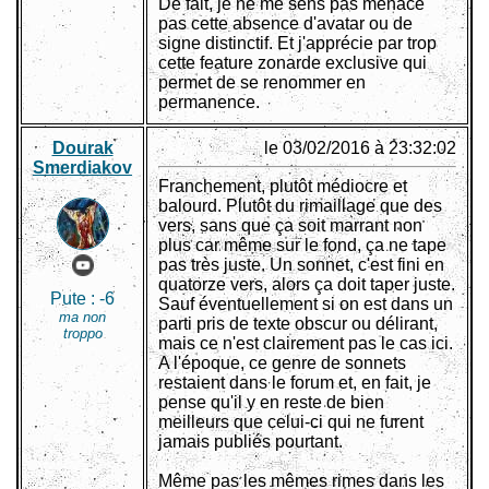
De fait, je ne me sens pas menacé
pas cette absence d'avatar ou de
signe distinctif. Et j'apprécie par trop
cette feature zonarde exclusive qui
permet de se renommer en
permanence.
Dourak
le 03/02/2016 à 23:32:02
Smerdiakov
Franchement, plutôt médiocre et
balourd. Plutôt du rimaillage que des
vers, sans que ça soit marrant non
plus car même sur le fond, ça ne tape
pas très juste. Un sonnet, c'est fini en
quatorze vers, alors ça doit taper juste.
Pute :
-6
Sauf éventuellement si on est dans un
ma non
parti pris de texte obscur ou délirant,
troppo
mais ce n'est clairement pas le cas ici.
A l'époque, ce genre de sonnets
restaient dans le forum et, en fait, je
pense qu'il y en reste de bien
meilleurs que celui-ci qui ne furent
jamais publiés pourtant.
Même pas les mêmes rimes dans les