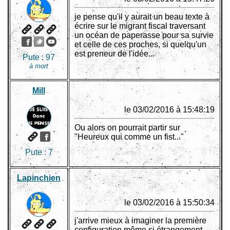
je pense qu'il y aurait un beau texte à
écrire sur le migrant fiscal traversant
un océan de paperasse pour sa survie
et celle de ces proches, si quelqu'un
est preneur de l'idée...
Pute :
97
à mort
Mill
le 03/02/2016 à 15:48:19
Ou alors on pourrait partir sur
"Heureux qui comme un fist..."
Pute :
7
Lapinchien
le 03/02/2016 à 15:50:34
j'arrive mieux à imaginer la première
configuration même si étrangement