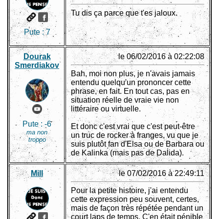
Tu dis ça parce que t'es jaloux.
Pute :
7
Dourak
le 06/02/2016 à 02:22:08
Smerdiakov
Bah, moi non plus, je n'avais jamais
entendu quelqu'un prononcer cette
phrase, en fait. En tout cas, pas en
situation réelle de vraie vie non
littéraire ou virtuelle.
Pute :
-6
Et donc c'est vrai que c'est peut-être
ma non
un truc de rocker à franges, vu que je
troppo
suis plutôt fan d'Elsa ou de Barbara ou
de Kalinka (mais pas de Dalida).
Mill
le 07/02/2016 à 22:49:11
Pour la petite histoire, j'ai entendu
cette expression peu souvent, certes,
mais de façon très répétée pendant un
court laps de temps. C'en était pénible