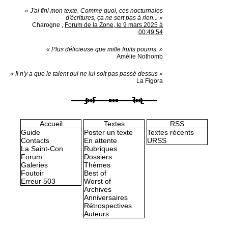
« J'ai fini mon texte. Comme quoi, ces nocturnales
d'écritures, ça ne sert pas à rien... »
Charogne
,
Forum de la Zone, le 9 mars 2025 à
00:49:54
« Plus délicieuse que mille fruits pourris. »
Amélie Nothomb
« Il n'y a que le talent qui ne lui soit pas passé dessus »
La Figora
Accueil
Textes
RSS
Guide
Poster un texte
Textes récents
Contacts
En attente
URSS
La Saint-Con
Rubriques
Forum
Dossiers
Galeries
Thèmes
Foutoir
Best of
Erreur 503
Worst of
Archives
Anniversaires
Rétrospectives
Auteurs