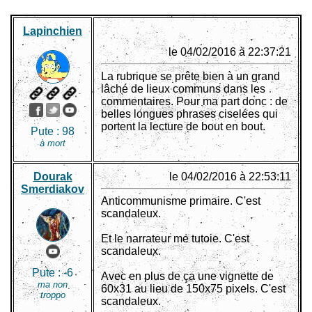
Lapinchien
le 04/02/2016 à 22:37:21
La rubrique se prête bien à un grand
lâché de lieux communs dans les
commentaires. Pour ma part donc : de
belles longues phrases ciselées qui
portent la lecture de bout en bout.
Pute :
98
à mort
Dourak
le 04/02/2016 à 22:53:11
Smerdiakov
Anticommunisme primaire. C'est
scandaleux.
Et le narrateur me tutoie. C'est
scandaleux.
Pute :
-6
Avec en plus de ça une vignette de
ma non
60x31 au lieu de 150x75 pixels. C'est
troppo
scandaleux.