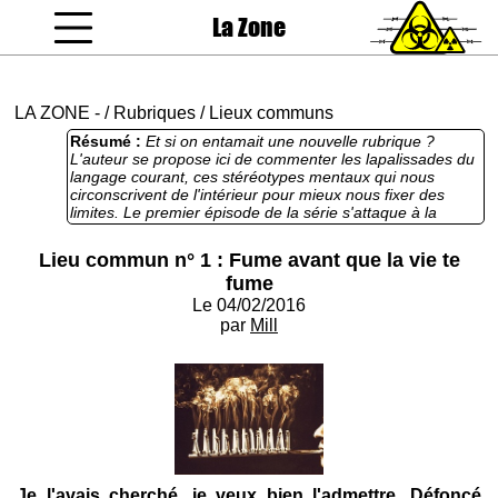
La Zone
coucou gamin
LA ZONE
-
/
Rubriques
/
Lieux communs
Résumé :
Et si on entamait une nouvelle rubrique ?
L'auteur se propose ici de commenter les lapalissades du
langage courant, ces stéréotypes mentaux qui nous
circonscrivent de l'intérieur pour mieux nous fixer des
limites. Le premier épisode de la série s'attaque à la
morgue des fêtards, junkies et autres jouisseurs à deux
balles, qui, croyant jouer de la provoc, se cherchent avant
Lieu commun n° 1 : Fume avant que la vie te
tout des excuses pour surtout ne rien changer à leur
fume
existence de cons. C'est bien, c'est très bien, de la
morale, de l'éthique, de la condescendance et... et rien,
Le 04/02/2016
c'est trop court, ça prend pas, je vais me fumer une
par
Mill
seringue, tiens.
Je l'avais cherché, je veux bien l'admettre. Défoncé