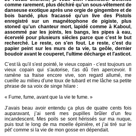
comme rarement, plus déchiré qu'un sous-vêtement de
danseuse exotique après une orgie de gingembre et de
bois bandé, plus fracassé qu'un live des Pistols
enregistré sur un magnétophone de pigiste, plus
stoned qu'un chanteur mort, lapidé comme à Kaboul,
assommé par les joints, les bangs, les pipes à eau,
écervelé pour plusieurs siècles parce que c'est le but
recherché. Le reste, on s'en fout. Le reste, c'est du
papier peint sur les murs de ta vie, ta geôle, dernier
boudoir avant le couperet, l'ultime décharge et l'asticot.
C'est là qu'il s'est pointé, le vieux copain - c'est toujours un
vieux copain qui s'autorise, t'as dû t'en apercevoir. Il
ramène sa fraise encore vive, son regard allumé, me
cueille au milieu d'une toux de tubard et me lâche sa petite
phrase de sa voix de singe hilare :
« Fume, fume, avant que la vie te fume. »
J’avais beau avoir entendu ça plus de quatre cents fois
auparavant, j’ai senti mes pupilles brûler d’un feu
incandescent. Mes poils se sont hérissés sur ma nuque,
puis tout le long de ma moelle épinière, et j’ai tiré sur le
pét’ comme si la vie de mon gosse en dépendait.