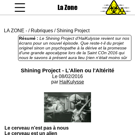
La Zone
coucou gamin
LA ZONE
-
/
Rubriques
/
Shining Project
Résumé :
Le Shining Project d'HaiKulysse revient sur nos
écrans pour un nouvel épisode. Que reste-t-il du projet
originel sinon un psychopathe à la dérive et la promesse
d'une grande apocalypse lors de la Saint COn 2016 qui
nous le savons à présent aura lieu (rien n'était moins sûr
au lancement de cette rubrique). Lourdes Phalanges nous
a averti qu'HaiKulysse s'amusait à extraire des bouts de
Shining Project - L'Alien ou l'Altérité
phrases décontextualisés d'autres bouquins dans cet
Le 08/02/2016
exercice de collage mais là j'avoue avoir du mal à deviner
qu'elles sont les œuvres d'origine. Et puisqu'il n'y a plus
par
HaiKulysse
plagiat lorsqu'on s'inscrit dans une démarche d'artiste de
collage je conclurai donc modestement ma présentation.
Nous sommes transportés dans une autre dimension, une
dimension faite non seulement de paysages et de sons,
mais aussi d’esprits. Un voyage dans une contrée sans fin
dont les frontières sont notre imagination : un voyage au
bout de ténèbres où il n’y a qu’une destination : La
dimension zéro. Ce n'est pas une défaillance de votre
téléviseur. N'essayez donc pas de régler l'image. Nous
Le cerveau n'est pas à nous
maîtrisons à présent toutes retransmissions. Nous
Le cerveau est un alien
contrôlons les horizontales... et les verticales. Nous