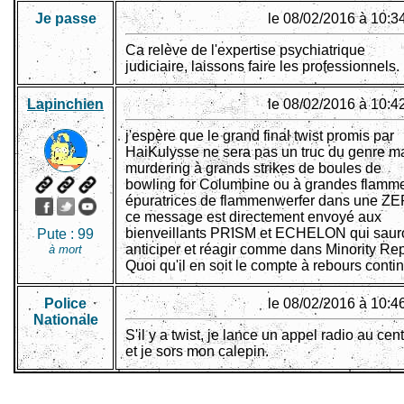
Je passe
le 08/02/2016 à 10:3
Ca relève de l'expertise psychiatrique
judiciaire, laissons faire les professionnels.
Lapinchien
le 08/02/2016 à 10:4
j'espère que le grand final twist promis par
HaiKulysse ne sera pas un truc du genre m
murdering à grands strikes de boules de
bowling for Columbine ou à grandes flamm
épuratrices de flammenwerfer dans une ZE
ce message est directement envoyé aux
bienveillants PRISM et ECHELON qui saur
Pute :
99
anticiper et réagir comme dans Minority Rep
à mort
Quoi qu'il en soit le compte à rebours conti
Police
le 08/02/2016 à 10:4
Nationale
S'il y a twist, je lance un appel radio au cent
et je sors mon calepin.