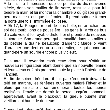
A la fin, il a l'impression que ce peintre du dix-neuvième
siècle, dans son maillot de lin serré, ressuscite pour lui
tendre la main et lui montrer la chambre 6 où gît son grand-
père mais ce n'est que l'infirmière. Il prend soin de fermer
la porte une fois l'infirmière éclipsée.
A 9h 17, la Peugeot repart de plus belle, en arrachant au
sol des tourbillons de poussière ; les gens à l'arrêt de bus
d'à côté voient l'effroyable drôle filer et prendre de nouveau
l'autoroute. Son grand-père qui a travaillé dans les milieux
du pétrole a drainé beaucoup d'argent ; Marcello vient
d'arracher une dent en or à son dentier, ce qui donne au
grand-père un sourire encore plus vicieux.
Plus tard, il revendra cash cette dent pour s'offrir un
nouveau réfrigérateur étant donné que sa nouvelle femme
et leurs deux enfants prennent toute la place à l'intérieur de
l'ancien.
En fin de soirée, très tard, il finit par s'endormir devant la
télé en marche, les fenêtres ouvertes malgré l'hiver et la
pluie qui s'installe ; se remémorant toutes les tueries
réalisées, l'envie de dormir le berce jusqu'au sommeil,
apercevant, avant le black-out, la gueule puante d'un
vieillard qui hurle de douleurs.
Cependant, alors qu'il dort à présent, nerveusement, une