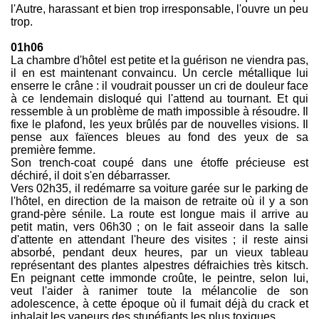
l'Autre, harassant et bien trop irresponsable, l'ouvre un peu
trop.
01h06
La chambre d'hôtel est petite et la guérison ne viendra pas,
il en est maintenant convaincu. Un cercle métallique lui
enserre le crâne : il voudrait pousser un cri de douleur face
à ce lendemain disloqué qui l'attend au tournant. Et qui
ressemble à un problème de math impossible à résoudre. Il
fixe le plafond, les yeux brûlés par de nouvelles visions. Il
pense aux faïences bleues au fond des yeux de sa
première femme.
Son trench-coat coupé dans une étoffe précieuse est
déchiré, il doit s'en débarrasser.
Vers 02h35, il redémarre sa voiture garée sur le parking de
l'hôtel, en direction de la maison de retraite où il y a son
grand-père sénile. La route est longue mais il arrive au
petit matin, vers 06h30 ; on le fait asseoir dans la salle
d'attente en attendant l'heure des visites ; il reste ainsi
absorbé, pendant deux heures, par un vieux tableau
représentant des plantes alpestres défraichies très kitsch.
En peignant cette immonde croûte, le peintre, selon lui,
veut l'aider à ranimer toute la mélancolie de son
adolescence, à cette époque où il fumait déjà du crack et
inhalait les vapeurs des stupéfiants les plus toxiques.