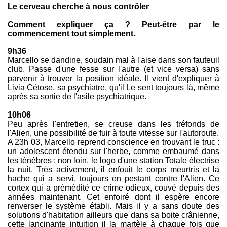
Le cerveau cherche à nous contrôler
pouvons vous noyer sous un millier de chaînes, ou dilater
une simple image, jusqu'à lui donner la clarté du cristal, et
même... au-delà. Nous pouvons modeler votre vision et lui
Comment expliquer ça ? Peut-être par le
fournir tout ce que votre imagination peut concevoir.
commencement tout simplement.
Pendant l'heure qui vient, nous contrôlons tout ce que
vous allez voir et entendre. Nous partagerons les
9h36
angoisses et les mystères, qui gisent dans les plus
Marcello se dandine, soudain mal à l'aise dans son fauteuil
profonds abysses... "Au-delà du Shining Project". »
club. Passe d'une fesse sur l'autre (et vice versa) sans
parvenir à trouver la position idéale. Il vient d'expliquer à
Livia Cétose, sa psychiatre, qu'il Le sent toujours là, même
après sa sortie de l'asile psychiatrique.
10h06
Peu après l'entretien, se creuse dans les tréfonds de
l'Alien, une possibilité de fuir à toute vitesse sur l'autoroute.
A 23h 03, Marcello reprend conscience en trouvant le truc :
un adolescent étendu sur l'herbe, comme embaumé dans
les ténèbres ; non loin, le logo d'une station Totale électrise
la nuit. Très activement, il enfouit le corps meurtris et la
hache qui a servi, toujours en pestant contre l'Alien. Ce
cortex qui a prémédité ce crime odieux, couvé depuis des
années maintenant. Cet enfoiré dont il espère encore
renverser le système établi. Mais il y a sans doute des
solutions d'habitation ailleurs que dans sa boite crânienne,
cette lancinante intuition il la martèle à chaque fois que