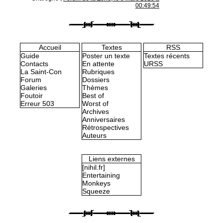
00:49:54
Accueil
Textes
RSS
Guide
Poster un texte
Textes récents
Contacts
En attente
URSS
La Saint-Con
Rubriques
Forum
Dossiers
Galeries
Thèmes
Foutoir
Best of
Erreur 503
Worst of
Archives
Anniversaires
Rétrospectives
Auteurs
Liens externes
[nihil.fr]
Entertaining
Monkeys
Squeeze