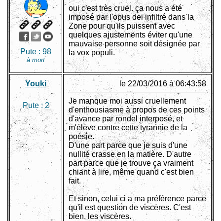
oui c'est très cruel. ça nous a été
imposé par l'opus dei infiltré dans la
Zone pour qu'ils puissent avec
quelques ajustements éviter qu'une
mauvaise personne soit désignée par
Pute :
98
la vox populi.
à mort
Youki
le 22/03/2016 à 06:43:58
Je manque moi aussi cruellement
Pute :
2
d'enthousiasme à propos de ces points
d'avance par rondel interposé, et
m'élève contre cette tyrannie de la
poésie.
D'une part parce que je suis d'une
nullité crasse en la matière. D'autre
part parce que je trouve ça vraiment
chiant à lire, même quand c'est bien
fait.
Et sinon, celui ci a ma préférence parce
qu'il est question de viscères. C'est
bien, les viscères.