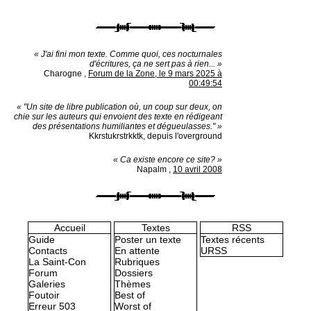
« J'ai fini mon texte. Comme quoi, ces nocturnales
d'écritures, ça ne sert pas à rien... »
Charogne
,
Forum de la Zone, le 9 mars 2025 à
00:49:54
« "Un site de libre publication où, un coup sur deux, on
chie sur les auteurs qui envoient des texte en rédigeant
des présentations humiliantes et dégueulasses." »
Kkrstukrstrkktk, depuis l'overground
« Ca existe encore ce site? »
Napalm
,
10 avril 2008
Accueil
Textes
RSS
Guide
Poster un texte
Textes récents
Contacts
En attente
URSS
La Saint-Con
Rubriques
Forum
Dossiers
Galeries
Thèmes
Foutoir
Best of
Erreur 503
Worst of