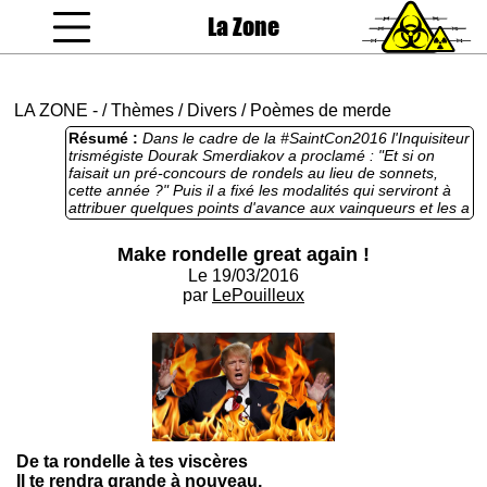
La Zone
coucou gamin
LA ZONE
-
/
Thèmes
/
Divers
/
Poèmes de merde
Résumé :
Dans le cadre de la #SaintCon2016 l'Inquisiteur
trismégiste Dourak Smerdiakov a proclamé : "Et si on
faisait un pré-concours de rondels au lieu de sonnets,
cette année ?" Puis il a fixé les modalités qui serviront à
attribuer quelques points d'avance aux vainqueurs et les a
exposés sur le forum ici :
http://forum.lazone.org/index.php?topic=3544 Le
Make rondelle great again !
quatrième rondel en lice est posté par LePouilleux qui le
Le 19/03/2016
dédie aux USA et au pire de ses ennemis, Donald Trump.
Suggéré par Dourak dans les thèmes autorisés pour le
par
LePouilleux
pré-concours, j'imagine que cette année pour la Saint
Con, on n'a pas fini de bouffer du Donald Trump,
indéniablement le con de l'année quelque soit l'issue de
nos festivités zonardes. Vous êtes bien entendu tous
conviés à poster des rondels. Pour autant ce n'est pas
une épreuve obligatoire pour participer à la
#SaintCon2016
De ta rondelle à tes viscères
Il te rendra grande à nouveau,