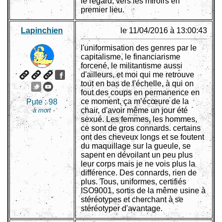
le regard, vers les miroirs en
premier lieu.
Lapinchien
le 11/04/2016 à 13:00:43
l'uniformisation des genres par le
capitalisme, le financiarisme
forcené, le militantisme aussi
d'ailleurs, et moi qui me retrouve
tout en bas de l'échelle, à qui on
fout des coups en permanence en
ce moment, ça m’écœure de la
Pute :
98
chair, d'avoir même un jour été
à mort
sexué. Les femmes, les hommes,
ce sont de gros connards. certains
ont des cheveux longs et se foutent
du maquillage sur la gueule, se
sapent en dévoilant un peu plus
leur corps mais je ne vois plus la
différence. Des connards, rien de
plus. Tous, uniformes, certifiés
ISO9001, sortis de la même usine à
stéréotypes et cherchant à se
stéréotyper d'avantage.