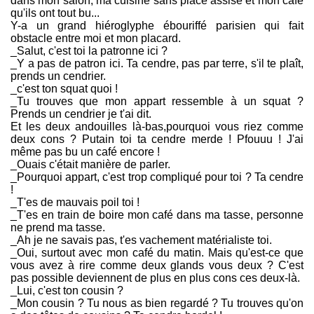
dans mon salon, ma cuisine sans place assise et mon café
année, l'auteur des textes demeure anonyme jusqu'au
qu'ils ont tout bu...
verdict des votes pour ne pas les influencer. Tant qu'il
Y-a un grand hiéroglyphe ébouriffé parisien qui fait
reste des textes à publier, il vous est toujours possible de
obstacle entre moi et mon placard.
poster une ou plusieurs contributions pour briguer le titre
_Salut, c'est toi la patronne ici ?
de Grand Inquisiteur de l'Ordre de Saint-Con.
_Y a pas de patron ici. Ta cendre, pas par terre, s'il te plaît,
prends un cendrier.
_c'est ton squat quoi !
_Tu trouves que mon appart ressemble à un squat ?
Prends un cendrier je t'ai dit.
Et les deux andouilles là-bas,pourquoi vous riez comme
deux cons ? Putain toi ta cendre merde ! Pfouuu ! J'ai
même pas bu un café encore !
_Ouais c'était manière de parler.
_Pourquoi appart, c'est trop compliqué pour toi ? Ta cendre
!
_T'es de mauvais poil toi !
_T'es en train de boire mon café dans ma tasse, personne
ne prend ma tasse.
_Ah je ne savais pas, t'es vachement matérialiste toi.
_Oui, surtout avec mon café du matin. Mais qu'est-ce que
vous avez à rire comme deux glands vous deux ? C'est
pas possible deviennent de plus en plus cons ces deux-là.
_Lui, c'est ton cousin ?
_Mon cousin ? Tu nous as bien regardé ? Tu trouves qu'on