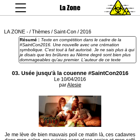
La Zone
coucou gamin
LA ZONE
-
/
Thèmes
/
Saint-Con
/
2016
Résumé :
Texte en compétition dans le cadre de la
#SaintCon2016. Une nouvelle avec une crémation
symbolique. C'est tout à fait autorisé. Je ne sais plus à qui
je disais que les brûlures au Nième degré sont bien plus
dommageables qu'au premier. L'auteur de ce texte
concède : "Un texte court, pas sombre et pas violent, mais
j'y brûle un con ou tout au moins je le fous à la porte.
03. Usée jusqu'à la couenne #SaintCon2016
Désolée messieurs, pour mon manque de virilité..." Et là je
Le 10/04/2016
ne comprends pas. Pourquoi l'auteur du texte
présuppose-t-il que les zonards sont des messieurs ? Je
par
Alesie
rappelle à tout nouveau venant que la Zone est un site
littéraire, autant dire l'antichambre d'un salon de thé,
qu'on ne se connait pas les uns les autres. Les hommes
d'ailleurs n'ont pas le monopole de la littérature sombre,
absurde, débile, et puis s'il devait y avoir un a priori
premier ce serait de se dire que les femmes s'intéressent
plus à la littérature et donc de fait que la plupart des
zonards sont des femmes. Désolé mais quand on brandit
l'argument d'une Zone sexuée, je préfère répondre par la
Je me lève de bien mauvais poil ce matin là, ces cadavres
confusion mentale. Les anges n'ont pas de sexe, les
avatars zonards pas plus. Sur ce, bonne lecture. Cette