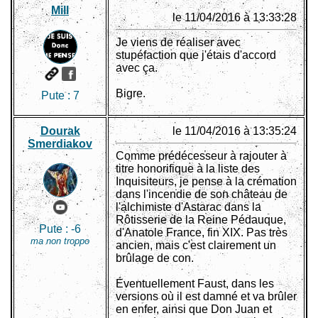
Mill
le 11/04/2016 à 13:33:28
Je viens de réaliser avec
stupéfaction que j'étais d'accord
avec ça.
Bigre.
Pute :
7
Dourak
le 11/04/2016 à 13:35:24
Smerdiakov
Comme prédécesseur à rajouter à
titre honorifique à la liste des
Inquisiteurs, je pense à la crémation
dans l'incendie de son château de
l'alchimiste d'Astarac dans la
Rôtisserie de la Reine Pédauque,
Pute :
-6
d'Anatole France, fin XIX. Pas très
ma non troppo
ancien, mais c'est clairement un
brûlage de con.
Éventuellement Faust, dans les
versions où il est damné et va brûler
en enfer, ainsi que Don Juan et