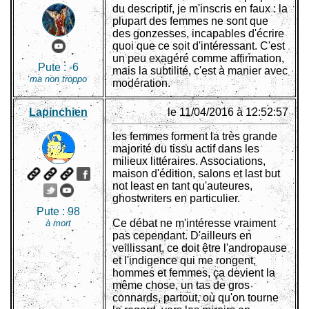
du descriptif, je m'inscris en faux : la
plupart des femmes ne sont que
des gonzesses, incapables d'écrire
quoi que ce soit d'intéressant. C'est
un peu exagéré comme affirmation,
Pute :
-6
mais la subtilité, c'est à manier avec
ma non troppo
modération.
Lapinchien
le 11/04/2016 à 12:52:57
les femmes forment la très grande
majorité du tissu actif dans les
milieux littéraires. Associations,
maison d'édition, salons et last but
not least en tant qu'auteures,
ghostwriters en particulier.
Pute :
98
Ce débat ne m'intéresse vraiment
à mort
pas cependant. D'ailleurs en
veillissant, ce doit être l'andropause
et l'indigence qui me rongent,
hommes et femmes, ça devient la
même chose, un tas de gros
connards, partout, où qu'on tourne