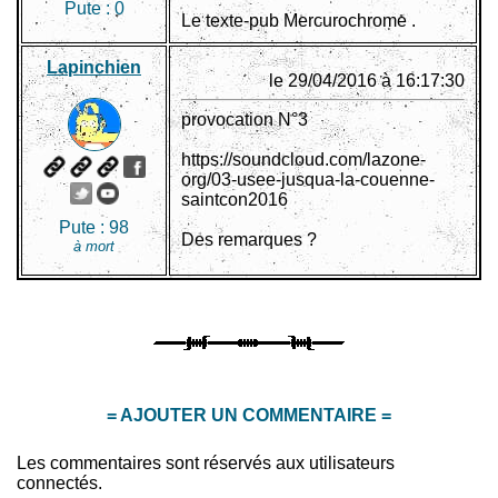
Pute :
0
Le texte-pub Mercurochrome .
Lapinchien
le 29/04/2016 à 16:17:30
provocation N°3
https://soundcloud.com/lazone-
org/03-usee-jusqua-la-couenne-
saintcon2016
Pute :
98
Des remarques ?
à mort
= AJOUTER UN COMMENTAIRE =
Les commentaires sont réservés aux utilisateurs
connectés.