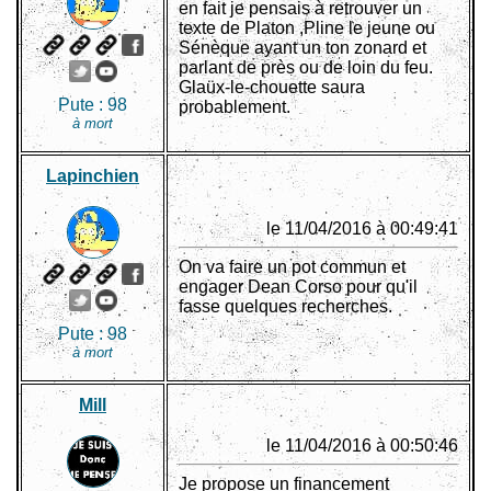
en fait je pensais à retrouver un
texte de Platon ,Pline le jeune ou
Sénèque ayant un ton zonard et
parlant de près ou de loin du feu.
Glaüx-le-chouette saura
Pute :
98
probablement.
à mort
Lapinchien
le 11/04/2016 à 00:49:41
On va faire un pot commun et
engager Dean Corso pour qu'il
fasse quelques recherches.
Pute :
98
à mort
Mill
le 11/04/2016 à 00:50:46
Je propose un financement