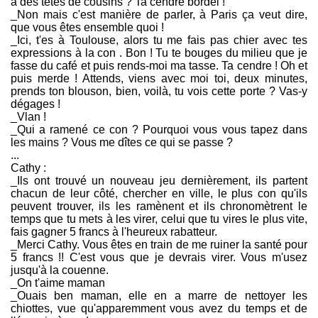
a des têtes de cousins ? Ta cendre bordel !
_Non mais c'est manière de parler, à Paris ça veut dire,
que vous êtes ensemble quoi !
_Ici, t'es à Toulouse, alors tu me fais pas chier avec tes
expressions à la con . Bon ! Tu te bouges du milieu que je
fasse du café et puis rends-moi ma tasse. Ta cendre ! Oh et
puis merde ! Attends, viens avec moi toi, deux minutes,
prends ton blouson, bien, voilà, tu vois cette porte ? Vas-y
dégages !
_Vlan !
_Qui a ramené ce con ? Pourquoi vous vous tapez dans
les mains ? Vous me dîtes ce qui se passe ?
...
Cathy :
_Ils ont trouvé un nouveau jeu dernièrement, ils partent
chacun de leur côté, chercher en ville, le plus con qu'ils
peuvent trouver, ils les ramènent et ils chronomètrent le
temps que tu mets à les virer, celui que tu vires le plus vite,
fais gagner 5 francs à l'heureux rabatteur.
_Merci Cathy. Vous êtes en train de me ruiner la santé pour
5 francs !! C'est vous que je devrais virer. Vous m'usez
jusqu'à la couenne.
_On t'aime maman
_Ouais ben maman, elle en a marre de nettoyer les
chiottes, vue qu'apparemment vous avez du temps et de