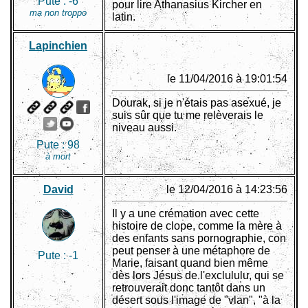
Pute :
-6
pour lire Athanasius Kircher en
ma non troppo
latin.
Lapinchien
le 11/04/2016 à 19:01:54
Dourak, si je n'étais pas asexué, je
suis sûr que tu me relèverais le
niveau aussi.
Pute :
98
à mort
David
le 12/04/2016 à 14:23:56
Il y a une crémation avec cette
histoire de clope, comme la mère à
des enfants sans pornographie, con
peut penser à une métaphore de
Pute :
-1
Marie, faisant quand bien même
dès lors Jésus de l'exclululu, qui se
retrouverait donc tantôt dans un
désert sous l'image de "vlan", "à la