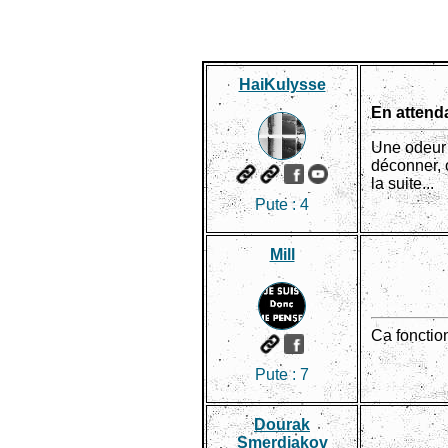
HaiKulysse
En attenda
Une odeur 
déconner, o
la suite...
Pute :
4
Mill
Ca fonction
Pute :
7
Dourak
Smerdiakov