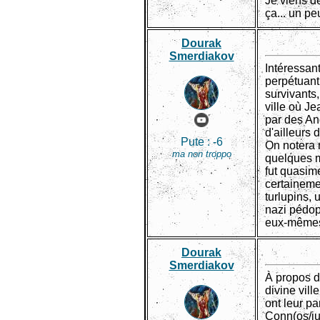
Je viens de
ça... un p
Dourak
Smerdiakov
Intéressant
perpétuant
survivants
ville où Je
par des An
d'ailleurs
Pute :
-6
On notera 
ma non troppo
quelques m
fut quasim
certainemen
turlupins,
nazi pédoph
eux-même
Dourak
Smerdiakov
À propos d
divine vill
ont leur pa
Conn(os/ius