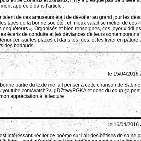
 puis entre Conards et Zonards, il n'y a presque pas de différence
ement apprécié dans l'article :
le talent de ces amuseurs était de dévoiler au grand jour les dés
les tares de la bonne société ; et mieux valait se méfier de ces «
s enquêteurs ». Organisés et bien renseignés, ces joyeux drilles
 les écarts de conduite et les déviances de leurs contemporains
énoncer, sur les places et dans les rues, et les livrer en pâture
ts des badauds."
le 15/04/2016 
bonne partie du texte me fait penser à cette chanson de Sabine
ww.youtube.com/watch?v=gD7trwyPGKA et donc du coup ça pert
on appréciation à la lecture
le 16/04/2016 
est intéressant: réciter ce poème sur l'air des bêtises de saine p