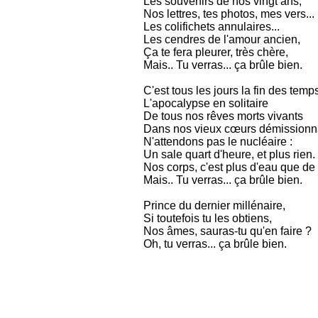
Les souvenirs de nos vingt ans,
Nos lettres, tes photos, mes vers...
Les colifichets annulaires...
Les cendres de l'amour ancien,
Ça te fera pleurer, très chère,
Mais.. Tu verras... ça brûle bien.
C'est tous les jours la fin des temp
L'apocalypse en solitaire
De tous nos rêves morts vivants
Dans nos vieux cœurs démissionna
N'attendons pas le nucléaire :
Un sale quart d'heure, et plus rien.
Nos corps, c'est plus d'eau que de 
Mais.. Tu verras... ça brûle bien.
Prince du dernier millénaire,
Si toutefois tu les obtiens,
Nos âmes, sauras-tu qu'en faire ?
Oh, tu verras... ça brûle bien.