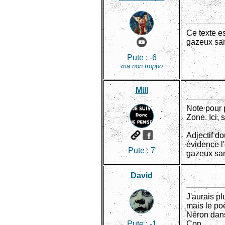
Ce texte es
gazeux sans
Pute :
-6
ma non troppo
Mill
Note pour 
Zone. Ici, 
Adjectif do
évidence l'
Pute :
7
gazeux sans
David
J'aurais pl
mais le po
Néron dans
Pute :
-1
Con.