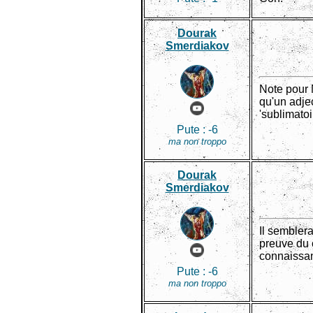
Dourak
Smerdiakov
Note pour M
qu'un adjec
'sublimatoir
Pute :
-6
ma non troppo
Dourak
Smerdiakov
Il sembler
preuve du 
connaissa
Pute :
-6
ma non troppo