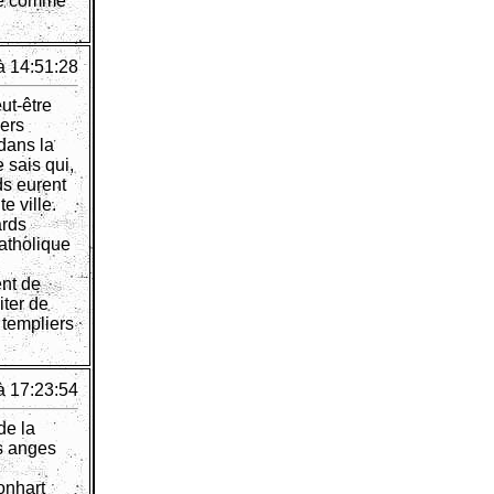
que comme
à 14:51:28
ut-être
iers
dans la
 sais qui,
ds eurent
e ville.
ards
atholique
ent de
iter de
 templiers
à 17:23:54
de la
es anges
Conhart