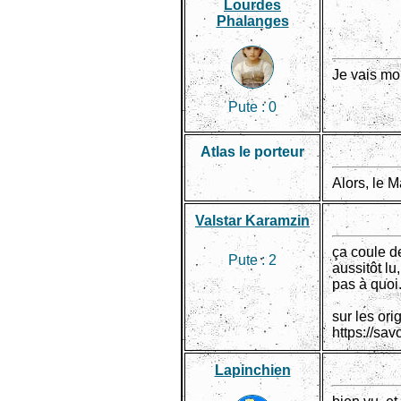
Lourdes
Phalanges
Je vais mo
Pute :
0
Atlas le porteur
Alors, le M
Valstar Karamzin
ça coule d
Pute :
2
aussitôt lu
pas à quoi.
sur les ori
https://sa
Lapinchien