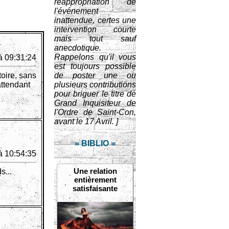
réappropriation de
l'événement
inattendue, certes une
intervention courte
mais tout sauf
anecdotique.
Rappelons qu'il vous
à 09:31:24
est toujours possible
toire, sans
de poster une ou
attendant
plusieurs contributions
pour briguer le titre de
Grand Inquisiteur de
l'Ordre de Saint-Con,
avant le 17 Avril. ]
= BIBLIO =
à 10:54:35
Une relation
s...
entièrement
satisfaisante