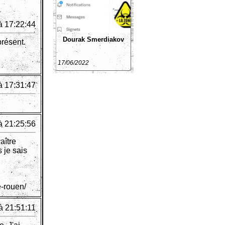
à 17:22:44
Dourak Smerdiakov
présent.
17/06/2022
à 17:31:47
à 21:25:56
aître
s je sais
e-rouen/
à 21:51:11