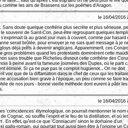
 le faire... sauf qu'après c'est trop tard on ne peut plus le lire 
eu comme les airs de Brassens sur les poèmes d'Aragon.
le 16/04/2016 
. Sans doute quelque confrérie plus secrète et plus sérieuse, pe
 le souvenir de Saint-Con, peut-être regroupant quelques templ
, s'exprimait là au grand jour mais à couvert, comme par hasard 
anne serait brûlée, pour envoyer je ne sais quel message à je ne
gloys déjà prêts à devenir anglicans. Apparemment, ces Conar
 de gros problèmes quand les protestants dominèrent cette maudit
non sans trouble que Richelieu dissout cette confrérie des Con
ois à peine avant la fameuse journées des Dupes, où le parti c
ent éliminé. Si ça ne pue pas le complot huguenot... On ne doit
t voir que de la diffamation dans le chef de ceux qui les traitai
 une accusation bien grave à l'époque, un peu comme se faire tra
ile de nos jours - bonne vieille méthode dont eurent à pâtir les
s.
le 16/04/2016 
es 'coïncidences' étymologique, on pourrait mentionner le nom 
e de Cognac, où souffle l'esprit et le feu de la distillation, et où l
rt . En effet, qu'est-ce que 'Conniacum' sinon le domaine d'un
) gallo-romain, qui pourrait tout aussi bien être à l'origine un 