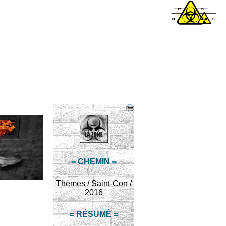
= CHEMIN =
Thèmes
/
Saint-Con
/
2016
= RÉSUMÉ =