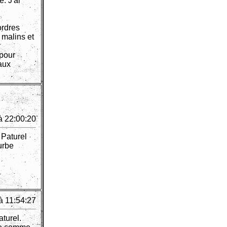
. J'ai
ordres
 malins et
 pour
 aux
à 22:00:20
 Paturel
urbe
à 11:54:27
aturel.