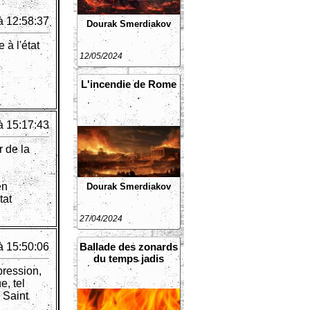
à 12:58:37
Dourak Smerdiakov
 à l'état
12/05/2024
L'incendie de Rome
à 15:17:43
r de la
en
Dourak Smerdiakov
tat
27/04/2024
à 15:50:06
Ballade des zonards
du temps jadis
xpression,
e, tel
 Saint