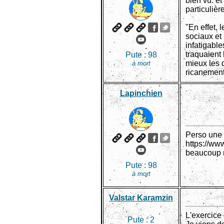
bien vu. et
particulièr
"En effet, 
sociaux et 
infatigable
traquaient
Pute :
98
mieux les d
à mort
ricanemen
Lapinchien
Perso une 
https://w
beaucoup m
Pute :
98
à mort
Valstar Karamzin
L'exercice 
Pute :
2