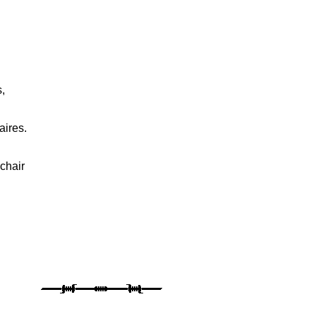
s,
ires.
chair