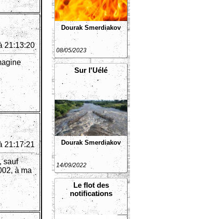
Dourak Smerdiakov
à 21:13:20
08/05/2023
imagine
Sur l'Uélé
Dourak Smerdiakov
à 21:17:21
, sauf
14/09/2022
2002, à ma
Le flot des
notifications