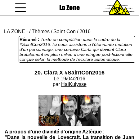
La Zone
coucou gamin
LA ZONE
-
/
Thèmes
/
Saint-Con
/
2016
Résumé :
Texte en compétition dans le cadre de la
#SaintCon2016. Ici nous assistons à l'étonnante mutation
d'un personnage, une certaine Carla qui devient Clara
brutalement en plein milieu d'une intrigue post-fictionnelle
conçue selon la méthode de l'écriture automatique.
J'espère ne pas avoir trahi le nom de l'auteur en évoquant
son style de prédilection. Il en résulte une collision
20. Clara X #SaintCon2016
d'univers oniriques, la plupart d'entre eux étant des rêves
Le 19/04/2016
fantasmagoriques. Sinon j'ai vu un reportage au JT ce
soir, ça parlait de plusieurs millions d'euros consacrés
par
HaiKulysse
chaque année à la sécurité des anciens présidents de la
république française. J'imagine qu'une partie de ce
budget est alloué à la cyber-surveillance des détraqués
qui envisagent de les buter. Je souhaite donc à l'auteur de
ce texte de bien profiter des dernières semaines de vie
qu'il lui reste sans avoir à porter un bracelet électronique
et une balise GPS dans le fion. S'il n'y a pas une descente
de police à mon domicile, cette année, l'auteur des textes
va demeurer anonyme jusqu'au verdict des votes pour ne
A propos d'une divinité d'origine Aztèque :
pas les influencer.
“Dans la nouvelle de Lovecraft, La transition de Juan