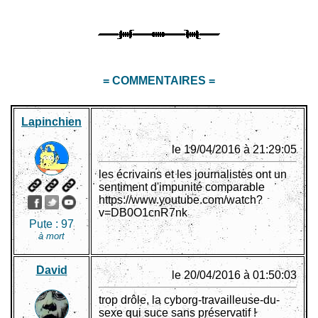
= COMMENTAIRES =
Lapinchien
le 19/04/2016 à 21:29:05
les écrivains et les journalistes ont un
sentiment d'impunité comparable
https://www.youtube.com/watch?
v=DB0O1cnR7nk
Pute :
97
à mort
David
le 20/04/2016 à 01:50:03
trop drôle, la cyborg-travailleuse-du-
sexe qui suce sans préservatif !