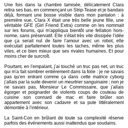
Une fois dans la chambre tamisée, délicatement Clara
retira ses bas, en commençant un Strip-Tease et je bandais
déjà, formant une bosse visible dans mon pantalon : à
première vue, Clara X était une très belle jeune fille, une
véritable GFE (Girl Friend Extra) comme on les nommait
sur les forums, qui m'appliqua bientôt une fellation hors-
norme, sans préservatif. Elle s'était très vite dissipée l'idée
que ça serait nul de faire l'amour avec un robot, elle
exécutait parfaitement toutes les taches, même les plus
viles, et ce bien mieux que ses rivales humaines. Et pour
moins cher de surcroît.
Pourtant, en l'empalant, j'ai touché un truc pas net, un truc
qui m'a fait sombrer entièrement dans la folie : je ne savais
pas qu'en entrant comme ça dans cette matrice cyborg
j'allais par la suite devenir un meurtrier sanguinaire ; non je
ne savais pas, Monsieur Le Commissaire, que j'allais
égorger et poignarder de violents coups de couteau de
cuisine son connard de mac et faire brûler son
appartement avec son cadavre et sa pute littéralement
démontée à l'intérieur.
La Saint-Con en brûlant de toute sa complexité réserve
parfois des événements aussi inattendus que soudains.