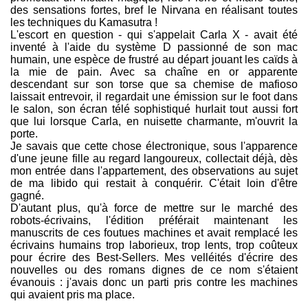
des sensations fortes, bref le Nirvana en réalisant toutes
les techniques du Kamasutra !
L'escort en question - qui s'appelait Carla X - avait été
inventé à l'aide du système D passionné de son mac
humain, une espèce de frustré au départ jouant les caïds à
la mie de pain. Avec sa chaîne en or apparente
descendant sur son torse que sa chemise de mafioso
laissait entrevoir, il regardait une émission sur le foot dans
le salon, son écran télé sophistiqué hurlait tout aussi fort
que lui lorsque Carla, en nuisette charmante, m'ouvrit la
porte.
Je savais que cette chose électronique, sous l'apparence
d'une jeune fille au regard langoureux, collectait déjà, dès
mon entrée dans l'appartement, des observations au sujet
de ma libido qui restait à conquérir. C'était loin d'être
gagné.
D'autant plus, qu'à force de mettre sur le marché des
robots-écrivains, l'édition préférait maintenant les
manuscrits de ces foutues machines et avait remplacé les
écrivains humains trop laborieux, trop lents, trop coûteux
pour écrire des Best-Sellers. Mes velléités d'écrire des
nouvelles ou des romans dignes de ce nom s'étaient
évanouis : j'avais donc un parti pris contre les machines
qui avaient pris ma place.