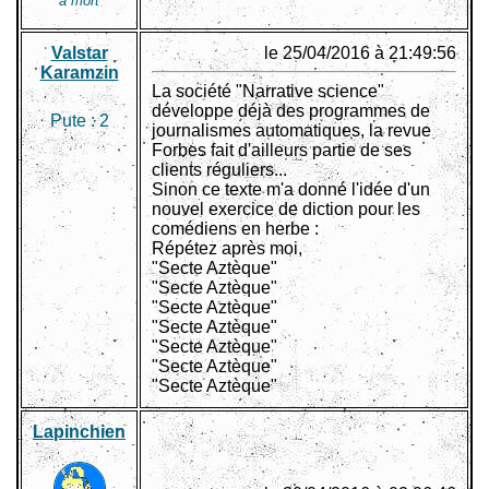
à mort
Valstar
le 25/04/2016 à 21:49:56
Karamzin
La société "Narrative science"
développe déjà des programmes de
Pute :
2
journalismes automatiques, la revue
Forbes fait d'ailleurs partie de ses
clients réguliers...
Sinon ce texte m'a donné l'idée d'un
nouvel exercice de diction pour les
comédiens en herbe :
Répétez après moi,
"Secte Aztèque"
"Secte Aztèque"
"Secte Aztèque"
"Secte Aztèque"
"Secte Aztèque"
"Secte Aztèque"
"Secte Aztèque"
Lapinchien