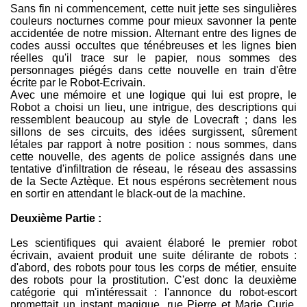
Sans fin ni commencement, cette nuit jette ses singulières
couleurs nocturnes comme pour mieux savonner la pente
accidentée de notre mission. Alternant entre des lignes de
codes aussi occultes que ténébreuses et les lignes bien
réelles qu'il trace sur le papier, nous sommes des
personnages piégés dans cette nouvelle en train d'être
écrite par le Robot-Ecrivain.
Avec une mémoire et une logique qui lui est propre, le
Robot a choisi un lieu, une intrigue, des descriptions qui
ressemblent beaucoup au style de Lovecraft ; dans les
sillons de ses circuits, des idées surgissent, sûrement
létales par rapport à notre position : nous sommes, dans
cette nouvelle, des agents de police assignés dans une
tentative d'infiltration de réseau, le réseau des assassins
de la Secte Aztèque. Et nous espérons secrètement nous
en sortir en attendant le black-out de la machine.
Deuxième Partie :
Les scientifiques qui avaient élaboré le premier robot
écrivain, avaient produit une suite délirante de robots :
d'abord, des robots pour tous les corps de métier, ensuite
des robots pour la prostitution. C'est donc la deuxième
catégorie qui m'intéressait : l'annonce du robot-escort
promettait un instant magique, rue Pierre et Marie Curie,