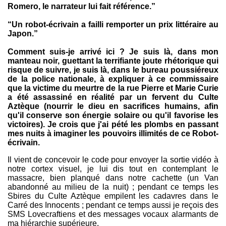
Romero, le narrateur lui fait référence.”
“Un robot-écrivain a failli remporter un prix littéraire au
Japon.”
Comment suis-je arrivé ici ? Je suis là, dans mon
manteau noir, guettant la terrifiante joute rhétorique qui
risque de suivre, je suis là, dans le bureau poussiéreux
de la police nationale, à expliquer à ce commissaire
que la victime du meurtre de la rue Pierre et Marie Curie
a été assassiné en réalité par un fervent du Culte
Aztèque (nourrir le dieu en sacrifices humains, afin
qu'il conserve son énergie solaire ou qu'il favorise les
victoires). Je crois que j'ai pété les plombs en passant
mes nuits à imaginer les pouvoirs illimités de ce Robot-
écrivain.
Il vient de concevoir le code pour envoyer la sortie vidéo à
notre cortex visuel, je lui dis tout en contemplant le
massacre, bien planqué dans notre cachette (un Van
abandonné au milieu de la nuit) ; pendant ce temps les
Sbires du Culte Aztèque empilent les cadavres dans le
Carré des Innocents ; pendant ce temps aussi je reçois des
SMS Lovecraftiens et des messages vocaux alarmants de
ma hiérarchie supérieure.