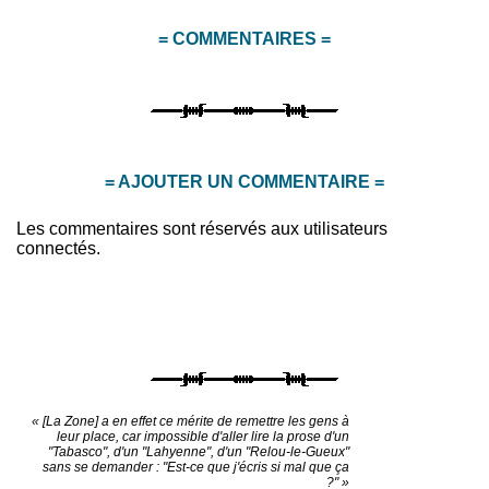
= COMMENTAIRES =
= AJOUTER UN COMMENTAIRE =
Les commentaires sont réservés aux utilisateurs
connectés.
« [La Zone] a en effet ce mérite de remettre les gens à
leur place, car impossible d'aller lire la prose d'un
"Tabasco", d'un "Lahyenne", d'un "Relou-le-Gueux"
sans se demander : "Est-ce que j'écris si mal que ça
?" »