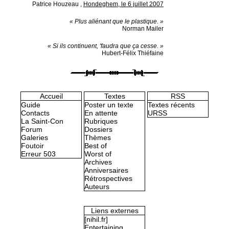
Patrice Houzeau
,
Hondeghem, le 6 juillet 2007
« Plus aliénant que le plastique. »
Norman Mailer
« Si ils continuent, 'faudra que ça cesse. »
Hubert-Félix Thiéfaine
Accueil
Textes
RSS
Guide
Poster un texte
Textes récents
Contacts
En attente
URSS
La Saint-Con
Rubriques
Forum
Dossiers
Galeries
Thèmes
Foutoir
Best of
Erreur 503
Worst of
Archives
Anniversaires
Rétrospectives
Auteurs
Liens externes
[nihil.fr]
Entertaining