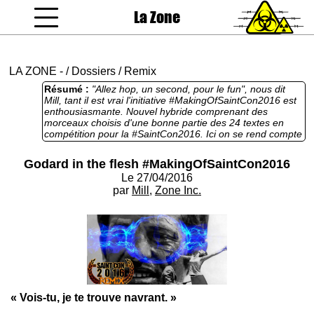
La Zone
coucou gamin
LA ZONE
-
/
Dossiers
/
Remix
Résumé :
"Allez hop, un second, pour le fun", nous dit
Mill, tant il est vrai l'initiative #MakingOfSaintCon2016 est
enthousiasmante. Nouvel hybride comprenant des
morceaux choisis d'une bonne partie des 24 textes en
compétition pour la #SaintCon2016. Ici on se rend compte
que tout est contenu dans tout, en un titre et quelques
phrases, j'ai l'impression d'avoir à faire au script d'une
Godard in the flesh #MakingOfSaintCon2016
scène de "Pierrot le Fou" version trash en crypté sur
Le 27/04/2016
Canal+. Je rappelle que vous avez jusqu'au 4 mai minuit
pour voter pour les vrais textes de Saint Con en
par
Mill
,
Zone Inc.
compétition cette année. Celui-ci n'en fait pas partie.
« Vois-tu, je te trouve navrant. »