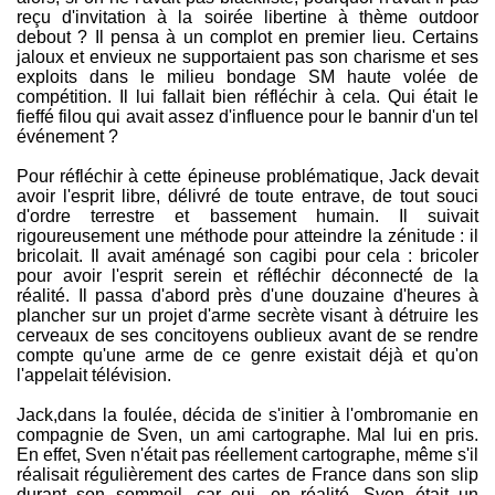
reçu d'invitation à la soirée libertine à thème outdoor
debout ? Il pensa à un complot en premier lieu. Certains
jaloux et envieux ne supportaient pas son charisme et ses
exploits dans le milieu bondage SM haute volée de
compétition. Il lui fallait bien réfléchir à cela. Qui était le
fieffé filou qui avait assez d'influence pour le bannir d'un tel
événement ?
Pour réfléchir à cette épineuse problématique, Jack devait
avoir l'esprit libre, délivré de toute entrave, de tout souci
d'ordre terrestre et bassement humain. Il suivait
rigoureusement une méthode pour atteindre la zénitude : il
bricolait. Il avait aménagé son cagibi pour cela : bricoler
pour avoir l'esprit serein et réfléchir déconnecté de la
réalité. Il passa d'abord près d'une douzaine d'heures à
plancher sur un projet d'arme secrète visant à détruire les
cerveaux de ses concitoyens oublieux avant de se rendre
compte qu'une arme de ce genre existait déjà et qu'on
l'appelait télévision.
Jack,dans la foulée, décida de s'initier à l'ombromanie en
compagnie de Sven, un ami cartographe. Mal lui en pris.
En effet, Sven n'était pas réellement cartographe, même s'il
réalisait régulièrement des cartes de France dans son slip
durant son sommeil, car oui, en réalité, Sven était un