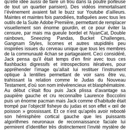
qu'elle idée aussi de faire un trou dans la poutre porteuse
de tout un quartier parisien). Des vidéos immortalisant
l’événement avaient fait le buzz sur Youtube d'ailleurs.
Maintes et maintes fois parodiées, trafiquées avec tous les
outils de la Suite Adobe Première, permettant de remplacer
visuellement son énorme gourdin, et ce pour éviter la
censure, par mais ma gueule bordel et NyanCat, Double
rainbows, Sneezing Pandas, Bucket Challenges,
Gangnam Styles, licornes et autres stupidités peu
inspirées issues du cerveau unique que tous les membres
de la communauté 4chan se partageaient. Ceci considéré,
Jack pensa qu'il était temps d'en finir avec tous ces
flashbacks digressifs et introspections itératives, pour
appréhender l'image qu'allait lui restituer l'instrument
optique à lentilles permettant de voir sans être vu,
trahissant la relation comme le Judas du Nouveau
Testament, d'où son nom irrévérencieux et blasphématoire.
Au début c'était flou puis Jack plissa d'avantage sa
paupière gauche et cru reconnaître Laurence Boccolini
puis un énorme pacman mais Jack comme d'habitude était
trompé par l'objectif fisheye du judas et son effet « œil de
poisson » grossissant. Et ce n'est qu'après avoir rebooté
son hémisphère cortical gauche que les puissants
algorithmes neuronaux de reconnaissance faciale lui
permirent d'identifier très distinctement l'invité mystère de