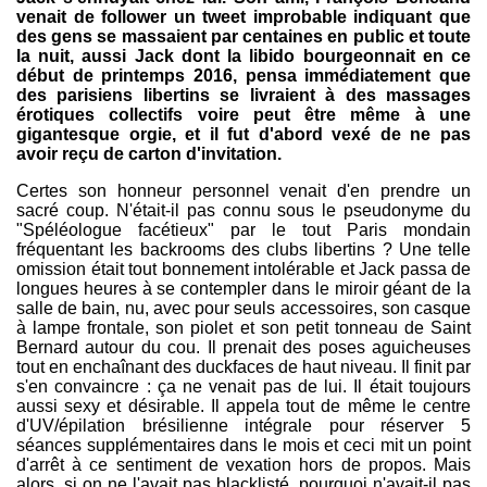
venait de follower un tweet improbable indiquant que
des gens se massaient par centaines en public et toute
la nuit, aussi Jack dont la libido bourgeonnait en ce
début de printemps 2016, pensa immédiatement que
des parisiens libertins se livraient à des massages
érotiques collectifs voire peut être même à une
gigantesque orgie, et il fut d'abord vexé de ne pas
avoir reçu de carton d'invitation.
Certes son honneur personnel venait d'en prendre un
sacré coup. N'était-il pas connu sous le pseudonyme du
"Spéléologue facétieux" par le tout Paris mondain
fréquentant les backrooms des clubs libertins ? Une telle
omission était tout bonnement intolérable et Jack passa de
longues heures à se contempler dans le miroir géant de la
salle de bain, nu, avec pour seuls accessoires, son casque
à lampe frontale, son piolet et son petit tonneau de Saint
Bernard autour du cou. Il prenait des poses aguicheuses
tout en enchaînant des duckfaces de haut niveau. Il finit par
s'en convaincre : ça ne venait pas de lui. Il était toujours
aussi sexy et désirable. Il appela tout de même le centre
d'UV/épilation brésilienne intégrale pour réserver 5
séances supplémentaires dans le mois et ceci mit un point
d'arrêt à ce sentiment de vexation hors de propos. Mais
alors, si on ne l'avait pas blacklisté, pourquoi n'avait-il pas