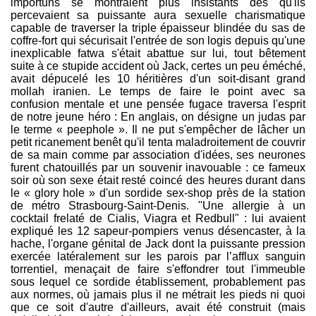
importuns se montraient plus insistants dès qu'ils
percevaient sa puissante aura sexuelle charismatique
capable de traverser la triple épaisseur blindée du sas de
coffre-fort qui sécurisait l'entrée de son logis depuis qu'une
inexplicable fatwa s'était abattue sur lui, tout bêtement
suite à ce stupide accident où Jack, certes un peu éméché,
avait dépucelé les 10 héritières d'un soit-disant grand
mollah iranien. Le temps de faire le point avec sa
confusion mentale et une pensée fugace traversa l'esprit
de notre jeune héro : En anglais, on désigne un judas par
le terme « peephole ». Il ne put s'empêcher de lâcher un
petit ricanement benêt qu'il tenta maladroitement de couvrir
de sa main comme par association d'idées, ses neurones
furent chatouillés par un souvenir inavouable : ce fameux
soir où son sexe était resté coincé des heures durant dans
le « glory hole » d'un sordide sex-shop près de la station
de métro Strasbourg-Saint-Denis. "Une allergie à un
cocktail frelaté de Cialis, Viagra et Redbull" : lui avaient
expliqué les 12 sapeur-pompiers venus désencaster, à la
hache, l'organe génital de Jack dont la puissante pression
exercée latéralement sur les parois par l’afflux sanguin
torrentiel, menaçait de faire s'effondrer tout l'immeuble
sous lequel ce sordide établissement, probablement pas
aux normes, où jamais plus il ne métrait les pieds ni quoi
que ce soit d'autre d'ailleurs, avait été construit (mais