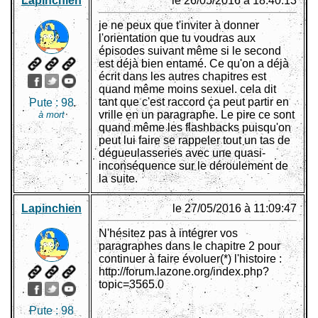
Lapinchien
le 26/05/2016 à 18:40:13
je ne peux que t'inviter à donner
l'orientation que tu voudras aux
épisodes suivant même si le second
est déjà bien entamé. Ce qu'on a déjà
écrit dans les autres chapitres est
quand même moins sexuel. cela dit
tant que c'est raccord ça peut partir en
Pute :
98
vrille en un paragraphe. Le pire ce sont
à mort
quand même les flashbacks puisqu'on
peut lui faire se rappeler tout un tas de
dégueulasseries avec une quasi-
inconséquence sur le déroulement de
la suite.
Lapinchien
le 27/05/2016 à 11:09:47
N'hésitez pas à intégrer vos
paragraphes dans le chapitre 2 pour
continuer à faire évoluer(*) l'histoire :
http://forum.lazone.org/index.php?
topic=3565.0
Pute :
98