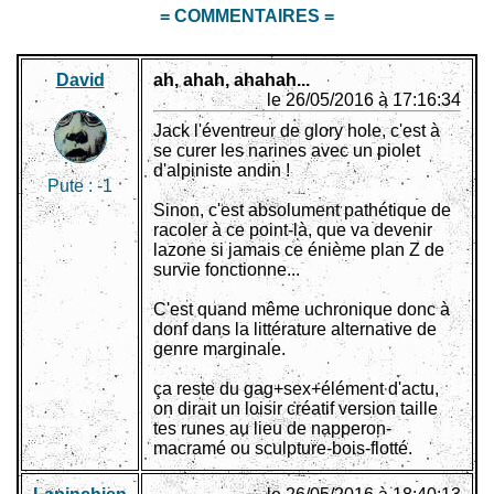
= COMMENTAIRES =
David
ah, ahah, ahahah...
le 26/05/2016 à 17:16:34
Jack l'éventreur de glory hole, c'est à
se curer les narines avec un piolet
d'alpiniste andin !
Pute :
-1
Sinon, c'est absolument pathétique de
racoler à ce point-là, que va devenir
lazone si jamais ce énième plan Z de
survie fonctionne...
C'est quand même uchronique donc à
donf dans la littérature alternative de
genre marginale.
ça reste du gag+sex+élément d'actu,
on dirait un loisir créatif version taille
tes runes au lieu de napperon-
macramé ou sculpture-bois-flotté.