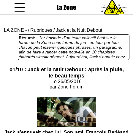
La Zone
coucou gamin
LA ZONE
-
/
Rubriques
/
Jack et la Nuit Debout
Résumé :
1er épisode d'un texte collectif écrit sur le
forum de la Zone sous forme de jeu : en tour par tour,
chacun peut insérer quelques phrases, un paragraphe,
afin de faire avancer cette nouvelle en 10 chapitres
élaborés simultanément. Aujourd'hui, Jack s'ennuie chez
lui et découvre que des gens se massent Place de la
République à Paris, ce qui le trouble fortement. Vous
01/10 : Jack et la Nuit Debout : après la pluie,
pouvez toujours apporter vos contributions aux chapitres
le beau temps
2 à 10 en cours d'écriture. Plus d'info, ici :
http://forum.lazone.org/index.php?topic=3556.0
Le 26/05/2016
par
Zone Forum
Jack s'ennuyait chez lui. Son ami, François Berléand