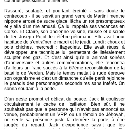
collante persistance rétinienne.
Rassuré, soulagé, et pourtant éreinté - sans doute le
contrecoup - il se servit un grand verre de Martini menthe
nippone arrosé de sucre glace, lâcha un rot présomptueux
et y alla d'un rire amusé. Ça lui rappela ses vacances en
Corse. Et Claire, son ancienne voisine, rousse et disciple
de feu Joseph Pujol, le célèbre pétomane. Elle avait pour
habitude de s’entraîner le mardi et le jeudi. Lundi : choux et
pois chiches, mercredi : flageolets. Elle avait réussi à
développer une technique lui permettant de littéralement
sculpter ses gaz. Et c'est ainsi qu'elle animait soirées
d'anniversaire et autres commémorations, elle rencontra
d'ailleurs un franc succès à la 67ème reconstitution de la
bataille de Verdun. Mais le temps mettait à rude épreuve
son organisme et c'est un dimanche qu'elle partit rejoindre
le paradis des personnages secondaires sans intérêt. On
sonna soudain à la porte.
D'un geste prompt et délicat du pouce, Jack fit coulisser
circulairement le cache de l’œilleton. Bien sûr, il ne
souhaitait pas que la personne qui n'avait pas annoncé sa
venue, probablement un VRP ou un témoin de Jéhovah,
ne sente sa présence juste là derrière la porte, à être
jaugée du regard. Jack d'expérience savait que les