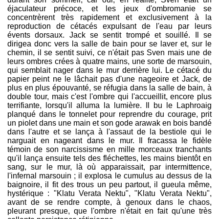
éjaculateur précoce, et les jeux d'ombromanie se
concentrèrent très rapidement et exclusivement à la
reproduction de cétacés expulsant de l'eau par leurs
évents dorsaux. Jack se sentit trompé et souillé. Il se
dirigea donc vers la salle de bain pour se laver et, sur le
chemin, il se sentit suivi, ce n'était pas Sven mais une de
leurs ombres crées à quatre mains, une sorte de marsouin,
qui semblait nager dans le mur derrière lui. Le cétacé du
papier peint ne le lâchait pas d'une nageoire et Jack, de
plus en plus épouvanté, se réfugia dans la salle de bain, à
double tour, mais c'est l'ombre qui l'accueillit, encore plus
terrifiante, lorsqu'il alluma la lumière. Il bu le Laphroaig
planqué dans le tonnelet pour reprendre du courage, prit
un piolet dans une main et son gode arawak en bois bandé
dans l'autre et se lança à l'assaut de la bestiole qui le
narguait en nageant dans le mur. Il fracassa le fidèle
témoin de son narcissisme en mille morceaux tranchants
qu'il lança ensuite tels des fléchettes, les mains bientôt en
sang, sur le mur, là où apparaissait, par intermittence,
l'infernal marsouin ; il explosa le cumulus au dessus de la
baignoire, il fit des trous un peu partout, il gueula même,
hystérique : "Klatu Verata Nektu", "Klatu Verata Nektu",
avant de se rendre compte, à genoux dans le chaos,
pleurant presque, que l'ombre n'était en fait qu'une très