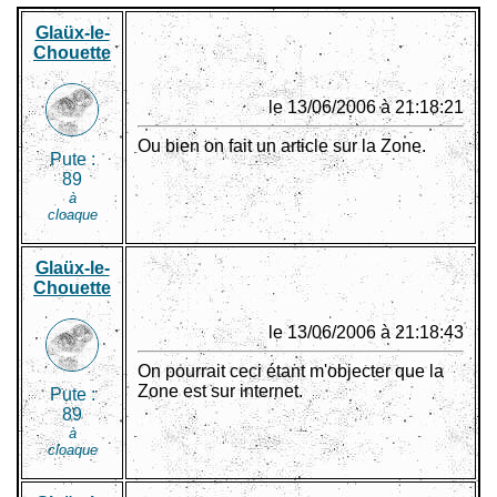
Glaüx-le-
Chouette
le 13/06/2006 à 21:18:21
Ou bien on fait un article sur la Zone.
Pute :
89
à
cloaque
Glaüx-le-
Chouette
le 13/06/2006 à 21:18:43
On pourrait ceci étant m'objecter que la
Zone est sur internet.
Pute :
89
à
cloaque