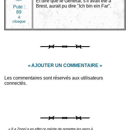
Et dire que le Général, s'il avait été à
Brest, aurait pu dire "Ich bin ein Far".
Pute :
89
à
cloaque
= AJOUTER UN COMMENTAIRE =
Les commentaires sont réservés aux utilisateurs
connectés.
« [La Zone] a en effet ce mérite de remettre les gens à