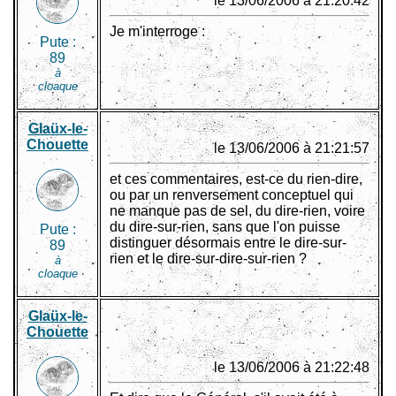
le 13/06/2006 à 21:20:42
Je m'interroge :
Pute :
89
à
cloaque
Glaüx-le-
Chouette
le 13/06/2006 à 21:21:57
et ces commentaires, est-ce du rien-dire,
ou par un renversement conceptuel qui
ne manque pas de sel, du dire-rien, voire
du dire-sur-rien, sans que l'on puisse
Pute :
distinguer désormais entre le dire-sur-
89
rien et le dire-sur-dire-sur-rien ?
à
cloaque
Glaüx-le-
Chouette
le 13/06/2006 à 21:22:48