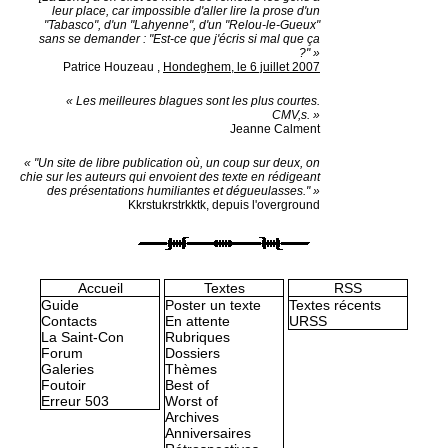
leur place, car impossible d'aller lire la prose d'un
"Tabasco", d'un "Lahyenne", d'un "Relou-le-Gueux"
sans se demander : "Est-ce que j'écris si mal que ça
?" »
Patrice Houzeau
,
Hondeghem, le 6 juillet 2007
« Les meilleures blagues sont les plus courtes.
CMV,s. »
Jeanne Calment
« "Un site de libre publication où, un coup sur deux, on
chie sur les auteurs qui envoient des texte en rédigeant
des présentations humiliantes et dégueulasses." »
Kkrstukrstrkktk, depuis l'overground
Accueil
Textes
RSS
Guide
Poster un texte
Textes récents
Contacts
En attente
URSS
La Saint-Con
Rubriques
Forum
Dossiers
Galeries
Thèmes
Foutoir
Best of
Erreur 503
Worst of
Archives
Anniversaires