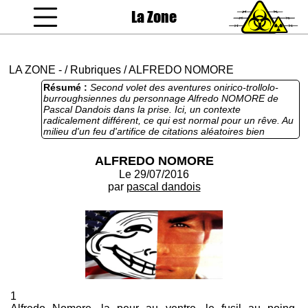
La Zone
coucou gamin
LA ZONE
-
/
Rubriques
/
ALFREDO NOMORE
Résumé :
Second volet des aventures onirico-trollolo-
burroughsiennes du personnage Alfredo NOMORE de
Pascal Dandois dans la prise. Ici, un contexte
radicalement différent, ce qui est normal pour un rêve. Au
milieu d'un feu d'artifice de citations aléatoires bien
senties, une intrigue proche de celle du personnage de
Tom Cruise dans le film d'Oliver complètement Stone
ALFREDO NOMORE
qu'on pourrait rebaptiser ici : né un 14 juillet sur la
Le 29/07/2016
promenade des anglais avec une trace de pneu sur la
tronche. De l'innocence perdue au courage retrouvé
par
pascal dandois
(peut-être s'agit-il plutôt de courge que de courage tant
les fulgurances du personnage principal sont
cucurbitacéennes) Fera bientôt l'objet d'une publication
papier avec un livre à la couverture blindée au kevlar pour
pouvoir lire pénard sur les plages tunisiennes. Nomore :
comme une promesse qui ne sera pas tenue, une
supplique d'un torturé à Guantanamo, une espérance
utopique.
1