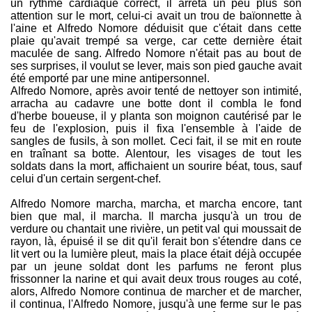
un rythme cardiaque correct, il arrêta un peu plus son
attention sur le mort, celui-ci avait un trou de baïonnette à
l'aine et Alfredo Nomore déduisit que c'était dans cette
plaie qu'avait trempé sa verge, car cette dernière était
maculée de sang. Alfredo Nomore n'était pas au bout de
ses surprises, il voulut se lever, mais son pied gauche avait
été emporté par une mine antipersonnel.
Alfredo Nomore, après avoir tenté de nettoyer son intimité,
arracha au cadavre une botte dont il combla le fond
d'herbe boueuse, il y planta son moignon cautérisé par le
feu de l'explosion, puis il fixa l'ensemble à l'aide de
sangles de fusils, à son mollet. Ceci fait, il se mit en route
en traînant sa botte. Alentour, les visages de tout les
soldats dans la mort, affichaient un sourire béat, tous, sauf
celui d'un certain sergent-chef.
Alfredo Nomore marcha, marcha, et marcha encore, tant
bien que mal, il marcha. Il marcha jusqu'à un trou de
verdure ou chantait une rivière, un petit val qui moussait de
rayon, là, épuisé il se dit qu'il ferait bon s'étendre dans ce
lit vert ou la lumière pleut, mais la place était déjà occupée
par un jeune soldat dont les parfums ne feront plus
frissonner la narine et qui avait deux trous rouges au coté,
alors, Alfredo Nomore continua de marcher et de marcher,
il continua, l'Alfredo Nomore, jusqu'à une ferme sur le pas