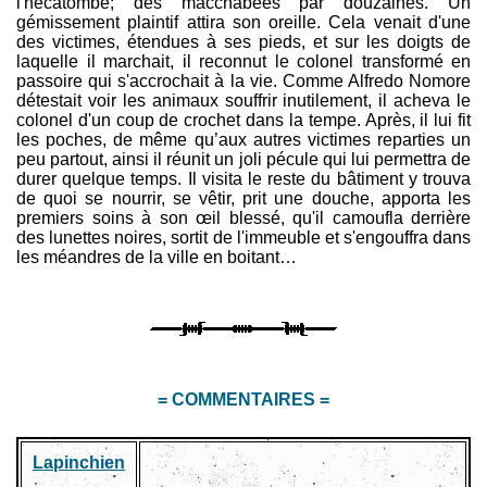
l'hécatombe; des macchabées par douzaines. Un
gémissement plaintif attira son oreille. Cela venait d'une
des victimes, étendues à ses pieds, et sur les doigts de
laquelle il marchait, il reconnut le colonel transformé en
passoire qui s'accrochait à la vie. Comme Alfredo Nomore
détestait voir les animaux souffrir inutilement, il acheva le
colonel d'un coup de crochet dans la tempe. Après, il lui fit
les poches, de même qu’aux autres victimes reparties un
peu partout, ainsi il réunit un joli pécule qui lui permettra de
durer quelque temps. Il visita le reste du bâtiment y trouva
de quoi se nourrir, se vêtir, prit une douche, apporta les
premiers soins à son œil blessé, qu'il camoufla derrière
des lunettes noires, sortit de l'immeuble et s'engouffra dans
les méandres de la ville en boitant…
= COMMENTAIRES =
Lapinchien