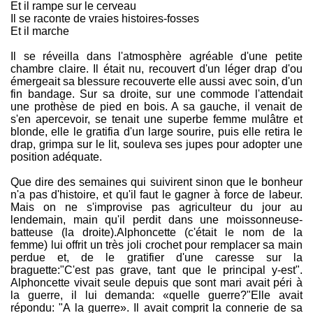
Et il rampe sur le cerveau
Il se raconte de vraies histoires-fosses
Et il marche
Il se réveilla dans l'atmosphère agréable d'une petite
chambre claire. Il était nu, recouvert d'un léger drap d'ou
émergeait sa blessure recouverte elle aussi avec soin, d'un
fin bandage. Sur sa droite, sur une commode l'attendait
une prothèse de pied en bois. A sa gauche, il venait de
s'en apercevoir, se tenait une superbe femme mulâtre et
blonde, elle le gratifia d'un large sourire, puis elle retira le
drap, grimpa sur le lit, souleva ses jupes pour adopter une
position adéquate.
Que dire des semaines qui suivirent sinon que le bonheur
n'a pas d'histoire, et qu'il faut le gagner à force de labeur.
Mais on ne s'improvise pas agriculteur du jour au
lendemain, main qu'il perdit dans une moissonneuse-
batteuse (la droite).Alphoncette (c'était le nom de la
femme) lui offrit un très joli crochet pour remplacer sa main
perdue et, de le gratifier d'une caresse sur la
braguette:"C'est pas grave, tant que le principal y-est".
Alphoncette vivait seule depuis que sont mari avait péri à
la guerre, il lui demanda: «quelle guerre?"Elle avait
répondu: "A la guerre». Il avait comprit la connerie de sa