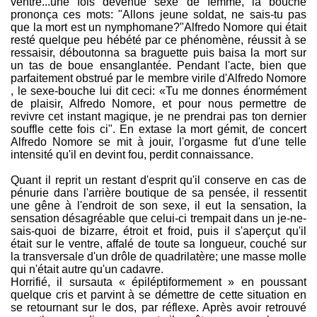
ventre...une fois devenue sexe de femme, la bouche
prononça ces mots: "Allons jeune soldat, ne sais-tu pas
que la mort est un nymphomane?"Alfredo Nomore qui était
resté quelque peu hébété par ce phénomène, réussit à se
ressaisir, déboutonna sa braguette puis baisa la mort sur
un tas de boue ensanglantée. Pendant l'acte, bien que
parfaitement obstrué par le membre virile d'Alfredo Nomore
, le sexe-bouche lui dit ceci: «Tu me donnes énormément
de plaisir, Alfredo Nomore, et pour nous permettre de
revivre cet instant magique, je ne prendrai pas ton dernier
souffle cette fois ci". En extase la mort gémit, de concert
Alfredo Nomore se mit à jouir, l'orgasme fut d'une telle
intensité qu'il en devint fou, perdit connaissance.
Quant il reprit un restant d'esprit qu'il conserve en cas de
pénurie dans l'arrière boutique de sa pensée, il ressentit
une gêne à l'endroit de son sexe, il eut la sensation, la
sensation désagréable que celui-ci trempait dans un je-ne-
sais-quoi de bizarre, étroit et froid, puis il s'aperçut qu'il
était sur le ventre, affalé de toute sa longueur, couché sur
la transversale d'un drôle de quadrilatère; une masse molle
qui n'était autre qu'un cadavre.
Horrifié, il sursauta « épiléptiformement » en poussant
quelque cris et parvint à se démettre de cette situation en
se retournant sur le dos, par réflexe. Après avoir retrouvé