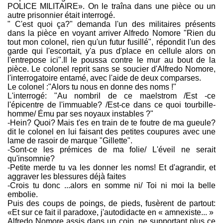
POLICE MILITAIRE». On le traîna dans une pièce ou un
autre prisonnier était interrogé.
" C'est quoi ça?" demanda l'un des militaires présents
dans la pièce en voyant arriver Alfredo Nomore "Rien du
tout mon colonel, rien qu'un futur fusillé", répondit l'un des
garde qui l'escortait, y'a pus d'place en cellule alors on
l'entrepose ici".Il le poussa contre le mur au bout de la
pièce. Le colonel reprit sans se soucier d'Alfredo Nomore,
l'interrogatoire entamé, avec l'aide de deux comparses.
Le colonel :"Alors tu nous en donne des noms !"
L'interrogé: "Au nombril de ce maelstrom /Est -ce
l'épicentre de l'immuable? /Est-ce dans ce quoi tourbille-
homme/ Ému par ses noyaux instables ?"
-Hein? Quoi? Mais t'es en train de te foutre de ma gueule?
dit le colonel en lui faisant des petites coupures avec une
lame de rasoir de marque "Gillette".
-Sont-ce les prémices de ma folie/ L'éveil ne serait
qu'insomnie?
-Petite merde tu va les donner les noms! Et d'agrandir, et
aggraver les blessures déjà faites
-Crois tu donc ...alors en somme ni/ Toi ni moi la belle
embolie.
Puis des coups de poings, de pieds, fusèrent de partout:
«Et sur ce fait il paradoxe, j'autodidacte en « amnexiste... »
Alfredo Nomore assis dans un coin ,ne supportant plus ce