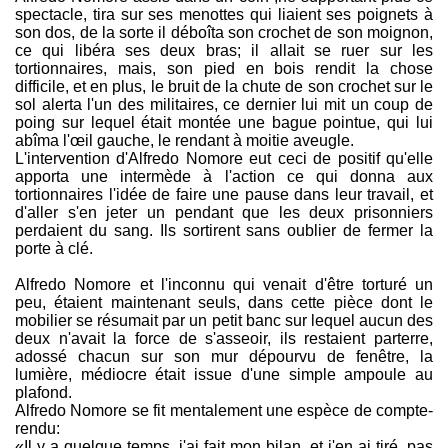
spectacle, tira sur ses menottes qui liaient ses poignets à
son dos, de la sorte il déboîta son crochet de son moignon,
ce qui libéra ses deux bras; il allait se ruer sur les
tortionnaires, mais, son pied en bois rendit la chose
difficile, et en plus, le bruit de la chute de son crochet sur le
sol alerta l'un des militaires, ce dernier lui mit un coup de
poing sur lequel était montée une bague pointue, qui lui
abîma l'œil gauche, le rendant à moitie aveugle.
L'intervention d'Alfredo Nomore eut ceci de positif qu'elle
apporta une intermède à l'action ce qui donna aux
tortionnaires l'idée de faire une pause dans leur travail, et
d'aller s'en jeter un pendant que les deux prisonniers
perdaient du sang. Ils sortirent sans oublier de fermer la
porte à clé.
Alfredo Nomore et l'inconnu qui venait d'être torturé un
peu, étaient maintenant seuls, dans cette pièce dont le
mobilier se résumait par un petit banc sur lequel aucun des
deux n'avait la force de s'asseoir, ils restaient parterre,
adossé chacun sur son mur dépourvu de fenêtre, la
lumière, médiocre était issue d'une simple ampoule au
plafond.
Alfredo Nomore se fit mentalement une espèce de compte-
rendu:
«Il y a quelque temps, j'ai fait mon bilan, et j'en ai tiré, pas