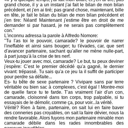
grand chose, il y a un instant j'ai fait le bilan de mon bilan
précédent, et j'en ai tiré; pas grand chose, maintenant, bille
en tête, je fait le bilan du bilan de mon bilan précédent et
j'en tire: Néant! Maintenant j'estime être en droit de me
demander si par hasard, je ne serais pas complètement
con."
L'inconnu adressa la parole à Alfredo Nomore:
"Tu l'as toi le pouvoir, camarade? le pouvoir de narrer
l'ineffable et ainsi sans bouger; tu t'évades, car, que sert
d'avancer partenaire, sachant qu'aller ne mène nulle-part,
à part jusqu'à la crise de tes nerf.
Veux-tu jouer avec moi, camarade? Le but, tu peux deviner
j'espère: C'est le premier décédé qu'a gagné, le dernier
vivant: trépassé. Tu sais qu'a ce jeu la il suffit de participer
pour perdre sa défaite...
Es- tu bête de sexe partenaire ? Vivipare sans par terre
véritable ou bien sac à complexes, c'est égal ! Montre-moi
de quelle farce tu te farde. T'as vraiment l'air d'un con,
camarade, cloisonné dans ton corps, trop palpable, si tu
essayais de le démolir, comme ça, pour voir...la vérité.
Vérité? Rien à faire, partenaire, on sait lui en faire baver
des conneries pas croyables, on sait la faire dévier, nous la
rendre favorable. Alors fuyons mon partenaire minable mon
camarade débile dans les rades innombrables des