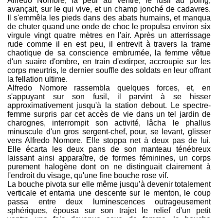
Alfredo Nomore, la peur au ventre, le fusil au poing,
avançait, sur le qui vive, et un champ jonché de cadavres.
Il s'emmêla les pieds dans des abats humains, et manqua
de chuter quand une onde de choc le propulsa environ six
virgule vingt quatre mètres en l'air. Après un atterrissage
rude comme il en est peu, il entrevit à travers la trame
chaotique de sa conscience embrumée, la femme vêtue
d'un suaire d'ombre, en train d'extirper, accroupie sur les
corps meurtris, le dernier souffle des soldats en leur offrant
la fellation ultime.
Alfredo Nomore rassembla quelques forces, et, en
s'appuyant sur son fusil, il parvint à se hisser
approximativement jusqu'à la station debout. Le spectre-
femme surpris par cet accès de vie dans un tel jardin de
charognes, interrompit son activité, lâcha le phallus
minuscule d'un gros sergent-chef, pour, se levant, glisser
vers Alfredo Nomore. Elle stoppa net à deux pas de lui.
Elle écarta les deux pans de son manteau ténébreux
laissant ainsi apparaître, de formes féminines, un corps
purement halogène dont on ne distinguait clairement à
l'endroit du visage, qu'une fine bouche rose vif.
La bouche pivota sur elle même jusqu’à devenir totalement
verticale et entama une descente sur le menton, le coup
passa entre deux luminescences outrageusement
sphériques, épousa sur son trajet le relief d'un petit