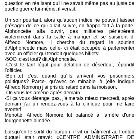
question en réalisant qu'il ne savait même pas au juste de
quelle guerre lui-même, il venait.
Un soir pourtant, alors qu'aucun indice ne pouvait laisser
présager de ce qui allait suivre, on frappa fort à la porte.
Alphoncette alla ouvrir, des militaires pénétrèrent
violemment dans la salle à manger et se saisirent d'
Alfredo Nomore, il chercha du regard le soutien
d'Alphoncette mais celle- ci était occupée à parlementer
avec un officier qui tendait quelques billets:
-5OO, c'est tout? dit Alphoncette.
-C'est le tarif légal pour délation de déserteur, répondit
l'officier.
-Bon...et c'est quand qu’ils arrivent vos prisonniers
politiques? Parce- qu’avec ce minable là (elle indique
Alfredo Nomore) j'ai pris du retard dans la moisson.
-On vous les amène après demain.
-Si ça vous dérange pas, j'aimerais mieux mercredi, après
demain j'ai un rendez-vous à la clinique pour me faire
avorter!
Menotté, Alfredo Nomore fut balancé à l'arrière d'une
fourgonnette blindée.
Lorsqu'on le sortit du fourgon, il vit un bâtiment au fronton
duquel était gravé: «CENTRE ADMINISTRATIF DE