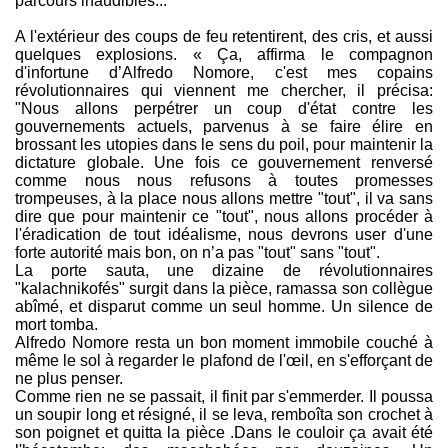
parcours inaudibles...
A l'extérieur des coups de feu retentirent, des cris, et aussi
quelques explosions. « Ça, affirma le compagnon
d'infortune d’Alfredo Nomore, c'est mes copains
révolutionnaires qui viennent me chercher, il précisa:
"Nous allons perpétrer un coup d'état contre les
gouvernements actuels, parvenus à se faire élire en
brossant les utopies dans le sens du poil, pour maintenir la
dictature globale. Une fois ce gouvernement renversé
comme nous nous refusons à toutes promesses
trompeuses, à la place nous allons mettre "tout", il va sans
dire que pour maintenir ce "tout", nous allons procéder à
l'éradication de tout idéalisme, nous devrons user d'une
forte autorité mais bon, on n’a pas "tout" sans "tout".
La porte sauta, une dizaine de révolutionnaires
"kalachnikofés" surgit dans la pièce, ramassa son collègue
abîmé, et disparut comme un seul homme. Un silence de
mort tomba.
Alfredo Nomore resta un bon moment immobile couché à
même le sol à regarder le plafond de l'œil, en s'efforçant de
ne plus penser.
Comme rien ne se passait, il finit par s'emmerder. Il poussa
un soupir long et résigné, il se leva, remboîta son crochet à
son poignet et quitta la pièce .Dans le couloir ça avait été