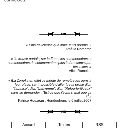
« Plus délicieuse que mille fruits pourris. »
Amélie Nothomb
« Je trouve parfois, sur la Zone, les commentaires et
commentaires de commentaires plus intéressants que
les textes. »
Alice Rameliet
« [La Zone] a en effet ce mérite de remettre les gens à
leur place, car impossible d'aller lire la prose d'un
"Tabasco", d'un "Lahyenne", d'un "Relou-le-Gueux"
sans se demander : "Est-ce que j'écris si mal que ça
?" »
Patrice Houzeau
,
Hondeghem, le 6 juillet 2007
Accueil
Textes
RSS