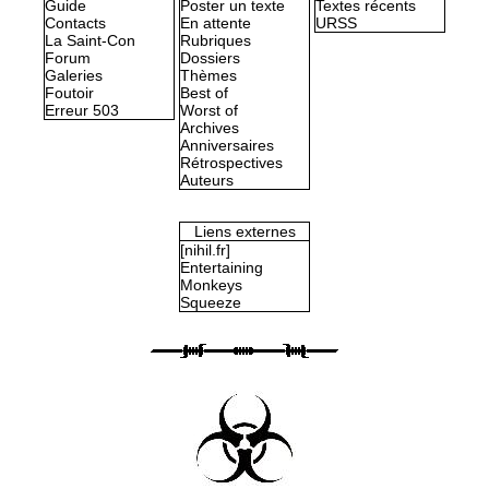
Guide
Poster un texte
Textes récents
Contacts
En attente
URSS
La Saint-Con
Rubriques
Forum
Dossiers
Galeries
Thèmes
Foutoir
Best of
Erreur 503
Worst of
Archives
Anniversaires
Rétrospectives
Auteurs
Liens externes
[nihil.fr]
Entertaining
Monkeys
Squeeze