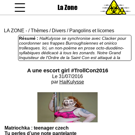
La Zone
coucou gamin
LA ZONE
-
/
Thèmes
/
Divers
/
Pangolins et licornes
Résumé :
HaiKulysse se synchronise avec Clacker pour
coordonner ses frappes Burroughsiennes et onirico
trollesques. Ici, un non-poème en prose octo-duodéno-
syllabiques dédicacé à tous les zonards. Notre Grand
Inquisiteur de l'Ordre de la Saint Con est attaqué à la
jugulaire. Quelque part entre une chanson de Michel
Onfray, une chanson de Michel Houellebecq et une
A une escort girl #TrollCon2016
chanson de Henri Dès. Aux armes citoyens, koi. Vivement
Le 31/07/2016
une réplique massive avec vos contributions.
par
HaiKulysse
Matriochka : teenager czech
Tu perles d’une note pantelante