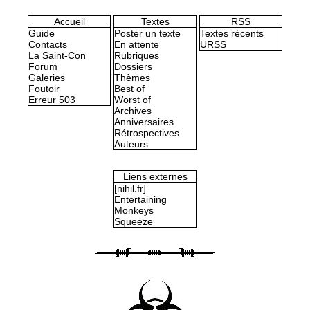
Accueil
Textes
RSS
Guide
Poster un texte
Textes récents
Contacts
En attente
URSS
La Saint-Con
Rubriques
Forum
Dossiers
Galeries
Thèmes
Foutoir
Best of
Erreur 503
Worst of
Archives
Anniversaires
Rétrospectives
Auteurs
Liens externes
[nihil.fr]
Entertaining
Monkeys
Squeeze