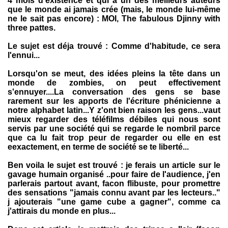
4 mois d'existence et qui a un des meilleurs auteurs
que le monde ai jamais crée (mais, le monde lui-même
ne le sait pas encore) : MOI, The fabulous Djinny with
three pattes.
Le sujet est déja trouvé : Comme d'habitude, ce sera
l'ennui...
Lorsqu'on se meut, des idées pleins la tête dans un
monde de zombies, on peut effectivement
s'ennuyer....La conversation des gens se base
rarement sur les apports de l'écriture phénicienne a
notre alphabet latin...Y z'ont bien raison les gens...vaut
mieux regarder des téléfilms débiles qui nous sont
servis par une société qui se regarde le nombril parce
que ca lu fait trop peur de regarder ou elle en est
eexactement, en terme de société se te liberté...
Ben voila le sujet est trouvé : je ferais un article sur le
gavage humain organisé ..pour faire de l'audience, j'en
parlerais partout avant, facon flibuste, pour promettre
des sensations "jamais connu avant par les lecteurs.."
j ajouterais "une game cube a gagner", comme ca
j'attirais du monde en plus...