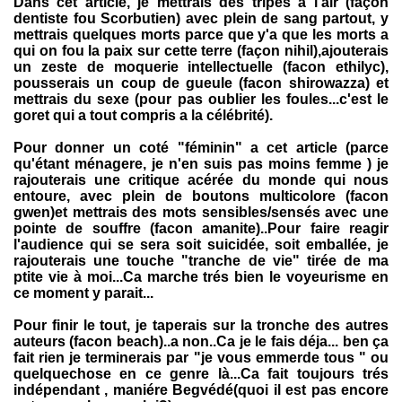
Dans cet article, je mettrais des tripes a l'air (façon
dentiste fou Scorbutien) avec plein de sang partout, y
mettrais quelques morts parce que y'a que les morts a
qui on fou la paix sur cette terre (façon nihil),ajouterais
un zeste de moquerie intellectuelle (facon ethilyc),
pousserais un coup de gueule (facon shirowazza) et
mettrais du sexe (pour pas oublier les foules...c'est le
goret qui a tout compris a la célébrité).
Pour donner un coté "féminin" a cet article (parce
qu'étant ménagere, je n'en suis pas moins femme ) je
rajouterais une critique acérée du monde qui nous
entoure, avec plein de boutons multicolore (facon
gwen)et mettrais des mots sensibles/sensés avec une
pointe de souffre (facon amanite)..Pour faire reagir
l'audience qui se sera soit suicidée, soit emballée, je
rajouterais une touche "tranche de vie" tirée de ma
ptite vie à moi...Ca marche trés bien le voyeurisme en
ce moment y parait...
Pour finir le tout, je taperais sur la tronche des autres
auteurs (facon beach)..a non..Ca je le fais déja... ben ça
fait rien je terminerais par "je vous emmerde tous " ou
quelquechose en ce genre là...Ca fait toujours trés
indépendant , maniére Begvédé(quoi il est pas encore