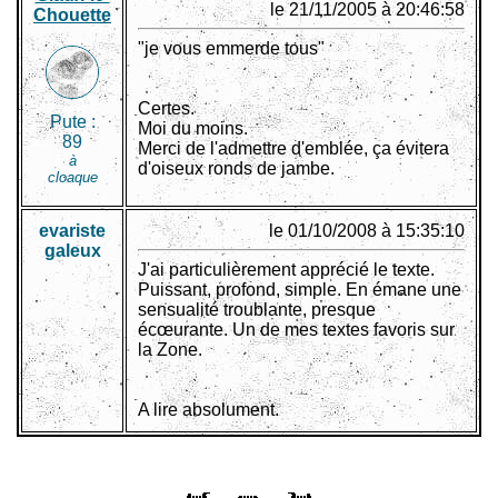
le 21/11/2005 à 20:46:58
Chouette
"je vous emmerde tous"
Certes.
Pute :
Moi du moins.
89
Merci de l'admettre d'emblée, ça évitera
à
d'oiseux ronds de jambe.
cloaque
evariste
le 01/10/2008 à 15:35:10
galeux
J'ai particulièrement apprécié le texte.
Puissant, profond, simple. En émane une
sensualité troublante, presque
écœurante. Un de mes textes favoris sur
la Zone.
A lire absolument.