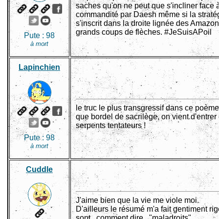
saches qu'on ne peut que s'incliner face
commandité par Daesh même si la stratég
s'inscrit dans la droite lignée des Amazo
grands coups de flèches. #JeSuisAPoil
Pute :
98
à mort
Lapinchien
le truc le plus transgressif dans ce poème
que bordel de sacrilège, on vient d'en
serpents tentateurs !
Pute :
98
à mort
Cuddle
J'aime bien que la vie me viole moi.
D'ailleurs le résumé m'a fait gentiment r
sont...comment dire..."maladroits"