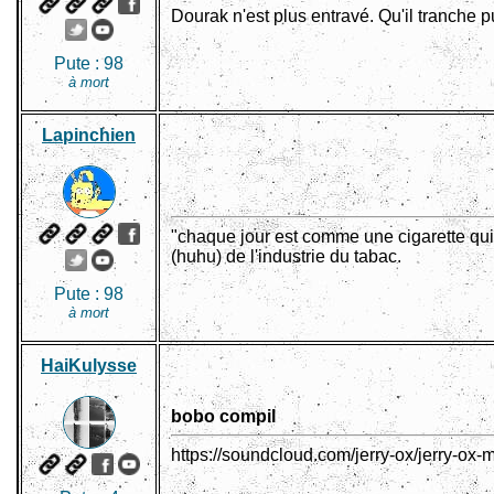
Dourak n'est plus entravé. Qu'il tranche 
Pute :
98
à mort
Lapinchien
"chaque jour est comme une cigarette qui
(huhu) de l'industrie du tabac.
Pute :
98
à mort
HaiKulysse
bobo compil
https://soundcloud.com/jerry-ox/jerry-ox-