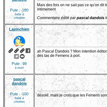
Mais des fois on ne sait pas ce qu'on dit to
intimement
Pute :
-100
balai à
Commentaire édité par
pascal dandois
l
chiottes
Lapinchien
ah Pascal Dandois ? Mon intention éditoria
des tas de Femens à poil.
Pute :
98
à mort
pascal
dandois
Pute :
-100
désolé, mais je crois que les Femens so
balai à
chiottes