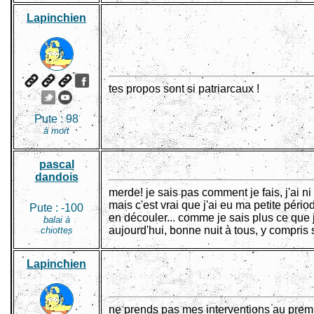
Lapinchien
tes propos sont si patriarcaux !
Pute :
98
à mort
pascal
dandois
merde! je sais pas comment je fais, j'ai 
mais c'est vrai que j'ai eu ma petite pério
Pute :
-100
en découler... comme je sais plus ce que j
balai à
aujourd'hui, bonne nuit à tous, y compris s
chiottes
Lapinchien
ne prends pas mes interventions au premie