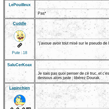
LePouiIleux
Pas*
Cuddle
"j'avoue avoir tout misé sur le pseudo de l
Pute :
18
SaluCerKoax
Je sais pas quoi penser de ce truc, et c'es
dessous alors juste : libérez Dourak.
Lapinchien