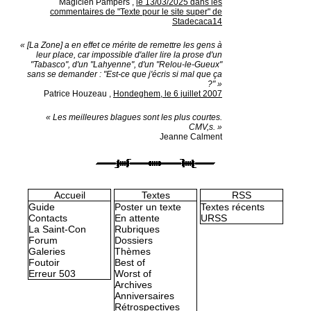
Magicien Pampers
,
le 13/03/2025 dans les
commentaires de "Texte pour le site super" de
Stadecaca14
« [La Zone] a en effet ce mérite de remettre les gens à
leur place, car impossible d'aller lire la prose d'un
"Tabasco", d'un "Lahyenne", d'un "Relou-le-Gueux"
sans se demander : "Est-ce que j'écris si mal que ça
?" »
Patrice Houzeau
,
Hondeghem, le 6 juillet 2007
« Les meilleures blagues sont les plus courtes.
CMV,s. »
Jeanne Calment
Accueil
Textes
RSS
Guide
Poster un texte
Textes récents
Contacts
En attente
URSS
La Saint-Con
Rubriques
Forum
Dossiers
Galeries
Thèmes
Foutoir
Best of
Erreur 503
Worst of
Archives
Anniversaires
Rétrospectives