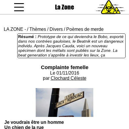
La Zone
coucou gamin
LA ZONE
-
/
Thèmes
/
Divers
/
Poèmes de merde
Résumé :
Prototype de ce qui deviendra le Bobo, exporté
dans nos contrées gauloises, le Beatnik est un dangereux
individu. Après Jacques Cauda, voici un nouveau
spécimen dont les méfaits sont publiés sur la Zone. La
beat generation s’apprête à investir les lieux, ça
commence d'ailleurs à un peu sentir le pipi, faudrait
convoquer d'urgence des légions d’auxiliaires de vie pour
Complainte femelle
endiguer l'afflux de migrants retraités fuyant des sites
Le 01/11/2016
littéraires aux lignes éditoriales plus strictes. Ici donc, sous
un nouveau titre qui fleure bon la provoc' des années 50,
par
Clochard Céleste
une sorte d'hommage collatéral à Jack Kerouac, une
invitation à l'errance, qui cache en vérité un prosélytisme
pro bouddhiste frontal et sans vergogne.
Je voudrais être un homme
Un chien de la rue