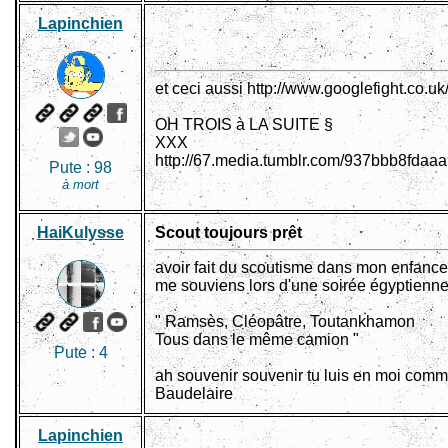
Lapinchien
et ceci aussi http://www.googlefight.co.u
OH TROIS à LA SUITE §
XXX
http://67.media.tumblr.com/937bbb8fd
Pute :
98
à mort
HaiKulysse
Scout toujours prêt
avoir fait du scoutisme dans mon enfance,
me souviens lors d'une soirée égyptienne q
" Ramsès, Cléopâtre, Toutankhamon
Tous dans le même camion "
Pute :
4
ah souvenir souvenir tu luis en moi comme
Baudelaire
Lapinchien