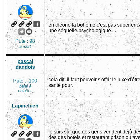
en théorie la bohème c'est pas super enca
une séquelle psychologique.
Pute :
98
à mort
pascal
dandois
cela dit, il faut pouvoir s'offrir le luxe d'
Pute :
-100
santé pour.
balai à
chiottes
Lapinchien
je suis sûr que des gens vendent déjà des t
des des hotels et restaurant prison ou ave