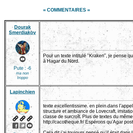
= COMMENTAIRES =
Dourak
Smerdiakov
Pour un texte intitulé "Kraken", je pense qu
à Hagar du Nord.
Pute :
-6
ma non
troppo
Lapinchien
texte excellentissime. en plein dans l'appe
structure et ambiance de Lovecraft, imitati
classe de surcroît. Plus de textes du même a
http://cacotheque.fr/ Espérons qu'Agar pos
Cela dit j'ai toujours pensé qu'il était dans