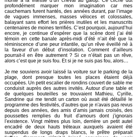
monte à la vitesse d’un cheval au galop. Ce cliché dut
profondément marquer mon imagination car mes
cauchemars furent hantés, des années durant, par l’image
de vagues immenses, masses véloces et colossales,
balayant sans effort les prières inutiles et les manuscrits
centenaires de moines terrifiés. C’est pourquoi, aujourd’hui
encore, je continue d’espérer que la scène dont j’ai été
témoin en cette banale après-midi d’été n’ait été que la
réminiscence d’une peur infantile, qu’un rêve éveillé né à
la faveur d’un début d’insolation. Comment d’ailleurs
pourrait-il en être autrement ? Si ce n’était pas un rêve,
alors c’est que je suis fou. Et si je ne suis pas fou, alors…
Je me souviens avoir laissé la voiture sur le parking de la
plage, dont presque toutes les places étaient déjà
occupées. Un petit escalier de rondins couvert de sable me
conduisit auprès des autres invités. Autour d'une table et
de quelques bouteilles se trouvaient Mathieu, Cyrille,
Sandrine qui me tendit un carton où avait été détaillé le
programme des festivités, d'autres que je n'avais pas revus
depuis des années, des amis d’amis jamais croisés, des
poussettes remplies du fruit d'amours dont j'ignorais
l'existence. Vingt mètres plus loin, derrière un petit autel
encadré de deux hauts tréteaux auxquels avaient été
suspendus de longs draps blancs, le prêtre préparait