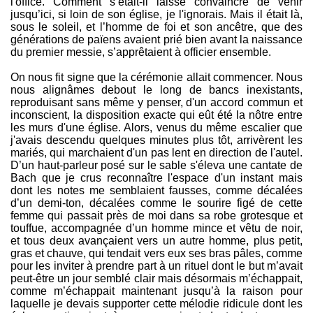
l'office. Comment s’était-il laissé convaincre de venir
jusqu’ici, si loin de son église, je l'ignorais. Mais il était là,
sous le soleil, et l’homme de foi et son ancêtre, que des
générations de païens avaient prié bien avant la naissance
du premier messie, s’apprêtaient à officier ensemble.
On nous fit signe que la cérémonie allait commencer. Nous
nous alignâmes debout le long de bancs inexistants,
reproduisant sans même y penser, d'un accord commun et
inconscient, la disposition exacte qui eût été la nôtre entre
les murs d'une église. Alors, venus du même escalier que
j'avais descendu quelques minutes plus tôt, arrivèrent les
mariés, qui marchaient d'un pas lent en direction de l'autel.
D’un haut-parleur posé sur le sable s'éleva une cantate de
Bach que je crus reconnaître l'espace d'un instant mais
dont les notes me semblaient fausses, comme décalées
d’un demi-ton, décalées comme le sourire figé de cette
femme qui passait près de moi dans sa robe grotesque et
touffue, accompagnée d’un homme mince et vêtu de noir,
et tous deux avançaient vers un autre homme, plus petit,
gras et chauve, qui tendait vers eux ses bras pâles, comme
pour les inviter à prendre part à un rituel dont le but m’avait
peut-être un jour semblé clair mais désormais m’échappait,
comme m’échappait maintenant jusqu’à la raison pour
laquelle je devais supporter cette mélodie ridicule dont les