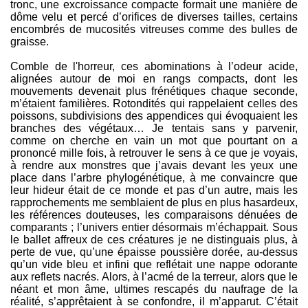
tronc, une excroissance compacte formait une manière de
dôme velu et percé d’orifices de diverses tailles, certains
encombrés de mucosités vitreuses comme des bulles de
graisse.
Comble de l'horreur, ces abominations à l’odeur acide,
alignées autour de moi en rangs compacts, dont les
mouvements devenait plus frénétiques chaque seconde,
m’étaient familières. Rotondités qui rappelaient celles des
poissons, subdivisions des appendices qui évoquaient les
branches des végétaux… Je tentais sans y parvenir,
comme on cherche en vain un mot que pourtant on a
prononcé mille fois, à retrouver le sens à ce que je voyais,
à rendre aux monstres que j’avais devant les yeux une
place dans l’arbre phylogénétique, à me convaincre que
leur hideur était de ce monde et pas d’un autre, mais les
rapprochements me semblaient de plus en plus hasardeux,
les références douteuses, les comparaisons dénuées de
comparants ; l’univers entier désormais m’échappait. Sous
le ballet affreux de ces créatures je ne distinguais plus, à
perte de vue, qu’une épaisse poussière dorée, au-dessus
qu’un vide bleu et infini que reflétait une nappe odorante
aux reflets nacrés. Alors, à l’acmé de la terreur, alors que le
néant et mon âme, ultimes rescapés du naufrage de la
réalité, s’apprêtaient à se confondre, il m’apparut. C’était