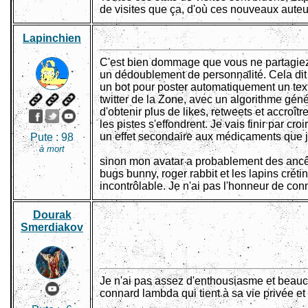
de visites que ça, d'où ces nouveaux auteu
Lapinchien
C'est bien dommage que vous ne partagiez 
un dédoublement de personnalité. Cela dit je
un bot pour poster automatiquement un text
twitter de la Zone, avec un algorithme géné
d'obtenir plus de likes, retweets et accroî
les pistes s'effondrent. Je vais finir par cro
un effet secondaire aux médicaments que j
Pute :
98
à mort
sinon mon avatar a probablement des ancê
bugs bunny, roger rabbit et les lapins cré
incontrôlable. Je n'ai pas l'honneur de con
Dourak
Smerdiakov
Je n'ai pas assez d'enthousiasme et beauco
connard lambda qui tient à sa vie privée et