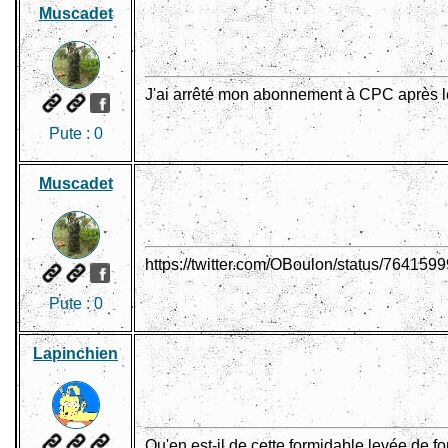
Muscadet
J'ai arrêté mon abonnement à CPC après l
Pute :
0
Muscadet
https://twitter.com/OBoulon/status/76415
Pute :
0
Lapinchien
Qu'en est-il de cette formidable levée de 