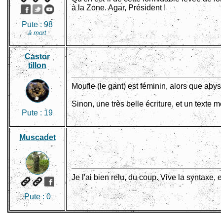
à la Zone. Agar, Président !
Pute :
98
à mort
Castor
tillon
Moufle (le gant) est féminin, alors que abys
Sinon, une très belle écriture, et un texte
Pute :
19
Muscadet
Je l'ai bien relu, du coup. Vive la syntaxe, 
Pute :
0