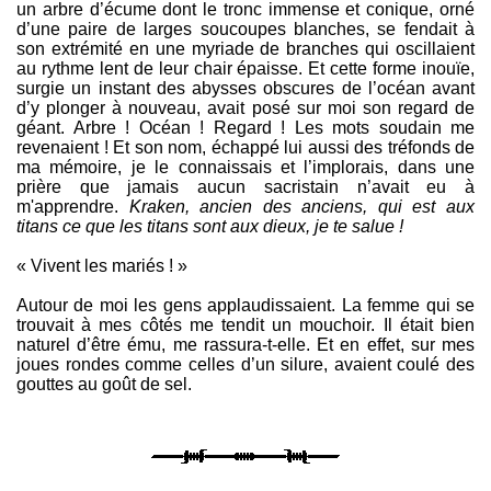
un arbre d’écume dont le tronc immense et conique, orné
d’une paire de larges soucoupes blanches, se fendait à
son extrémité en une myriade de branches qui oscillaient
au rythme lent de leur chair épaisse. Et cette forme inouïe,
surgie un instant des abysses obscures de l’océan avant
d’y plonger à nouveau, avait posé sur moi son regard de
géant. Arbre ! Océan ! Regard ! Les mots soudain me
revenaient ! Et son nom, échappé lui aussi des tréfonds de
ma mémoire, je le connaissais et l’implorais, dans une
prière que jamais aucun sacristain n’avait eu à
m'apprendre.
Kraken, ancien des anciens, qui est aux
titans ce que les titans sont aux dieux, je te salue !
« Vivent les mariés ! »
Autour de moi les gens applaudissaient. La femme qui se
trouvait à mes côtés me tendit un mouchoir. Il était bien
naturel d’être ému, me rassura-t-elle. Et en effet, sur mes
joues rondes comme celles d’un silure, avaient coulé des
gouttes au goût de sel.