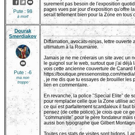
surement pas besoin de l'exposition quotid
pages vues par jour d'exposition qu'offre la
Pute :
98
serait tellement bien pour la Zone en tous 
à mort
Dourak
Smerdiakov
Diffamation, avocats-ninjas, lettre ouverte
ultimatum à la Roumanie.
Jamais je ne me créerais un site avec un 
le guignol sur le web, surtout que j'ai déjà
vois cette ancienne couverture de Canard PC
Pute :
-6
https://boutique.pressenonstop.com/medi
ma non
, je me dis que tu essayes de brouiller les 
troppo
lien en commentaire.
En revanche, la police "Special Elite" de so
pour remplacer celle que la Zone utilise a
ce qui est parfaitement scandaleux il faut 
pensez (de cette police), je crois que ce ge
"communiste" pour le père fondateur mais mo
aussi bon typographe que Gilbert Montagn
Toutes ces stats de visites sont bidons, L