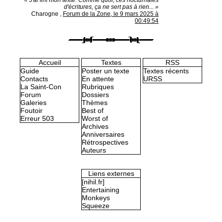
« J'ai fini mon texte. Comme quoi, ces nocturnales
d'écritures, ça ne sert pas à rien... »
Charogne
,
Forum de la Zone, le 9 mars 2025 à
00:49:54
Accueil
Textes
RSS
Guide
Poster un texte
Textes récents
Contacts
En attente
URSS
La Saint-Con
Rubriques
Forum
Dossiers
Galeries
Thèmes
Foutoir
Best of
Erreur 503
Worst of
Archives
Anniversaires
Rétrospectives
Auteurs
Liens externes
[nihil.fr]
Entertaining
Monkeys
Squeeze