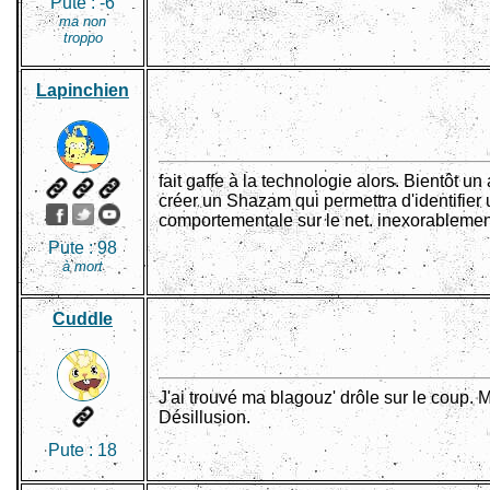
Pute :
-6
ma non
troppo
Lapinchien
fait gaffe à la technologie alors. Bientôt u
créer un Shazam qui permettra d'identifier 
comportementale sur le net. inexorablemen
Pute :
98
à mort
Cuddle
J'ai trouvé ma blagouz' drôle sur le coup. M
Désillusion.
Pute :
18