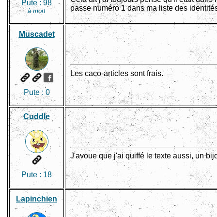
Pute :
98
passe numéro 1 dans ma liste des identité
à mort
Muscadet
Les caco-articles sont frais.
Pute :
0
Cuddle
J'avoue que j'ai quiffé le texte aussi, un bij
Pute :
18
Lapinchien