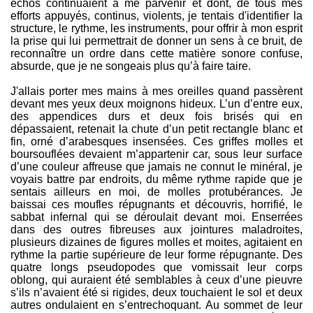
échos continuaient à me parvenir et dont, de tous mes
efforts appuyés, continus, violents, je tentais d'identifier la
structure, le rythme, les instruments, pour offrir à mon esprit
la prise qui lui permettrait de donner un sens à ce bruit, de
reconnaître un ordre dans cette matière sonore confuse,
absurde, que je ne songeais plus qu’à faire taire.
J'allais porter mes mains à mes oreilles quand passèrent
devant mes yeux deux moignons hideux. L’un d’entre eux,
des appendices durs et deux fois brisés qui en
dépassaient, retenait la chute d’un petit rectangle blanc et
fin, orné d’arabesques insensées. Ces griffes molles et
boursouflées devaient m’appartenir car, sous leur surface
d’une couleur affreuse que jamais ne connut le minéral, je
voyais battre par endroits, du même rythme rapide que je
sentais ailleurs en moi, de molles protubérances. Je
baissai ces moufles répugnants et découvris, horrifié, le
sabbat infernal qui se déroulait devant moi. Enserrées
dans des outres fibreuses aux jointures maladroites,
plusieurs dizaines de figures molles et moites, agitaient en
rythme la partie supérieure de leur forme répugnante. Des
quatre longs pseudopodes que vomissait leur corps
oblong, qui auraient été semblables à ceux d’une pieuvre
s’ils n’avaient été si rigides, deux touchaient le sol et deux
autres ondulaient en s’entrechoquant. Au sommet de leur