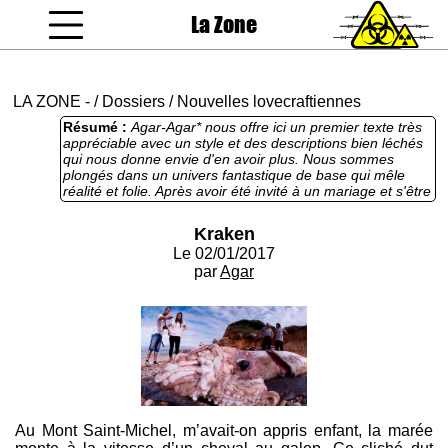
La Zone
coucou gamin
LA ZONE
-
/
Dossiers
/
Nouvelles lovecraftiennes
Résumé :
Agar-Agar* nous offre ici un premier texte très
appréciable avec un style et des descriptions bien léchés
qui nous donne envie d'en avoir plus. Nous sommes
plongés dans un univers fantastique de base qui mêle
réalité et folie. Après avoir été invité à un mariage et s'être
empiffré au banquet cérémonial, le protagoniste semble
faire une indigestion de calamar géant radioactif (faut
Kraken
passer sur les sushis, surtout quand on est en voyage à
Le 02/01/2017
Fukushima). Un concurrent sérieux donc qui grossit le
dossier Lovecraft qui, je vous le rappelle, se clôture à la
par
Agar
fin de la semaine. (*c'est pas très drôle mais j'aime bien
quand même).
Au Mont Saint-Michel, m’avait-on appris enfant, la marée