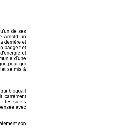
 qu'un de ses
e. Arnold, un
a derrière et
on badge t et
d'énergie et
 munie d'une
que pour qui
elet se mis à
 qui bloquait
it carrément
r les sujets
 pensée avec
inalement son