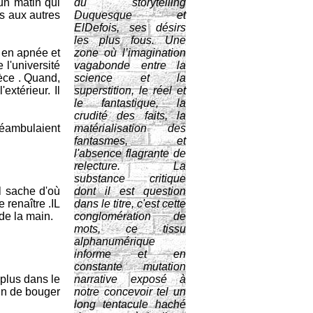
 un matin qui
du storytelling
ns aux autres
Duquesque et
ElDefois, ses désirs
les plus fous. Une
it en apnée et
zone où l’imagination
 l'université
vagabonde entre la
ièce . Quand,
science et la
'extérieur. Il
superstition, le réel et
le fantastique, la
crudité des faits, la
déambulaient
matérialisation des
fantasmes, et
l'absence flagrante de
relecture. La
substance critique
l sache d'où
dont il est question
e renaître .IL
dans le titre, c'est cette
de la main.
conglomération de
mots, ce tissu
alphanumérique
informe et en
constante mutation
 plus dans le
narrative exposé à
in de bouger
notre concevoir tel un
long tentacule haché