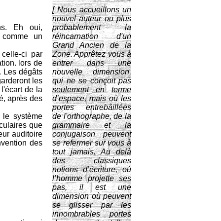
[ Nous accueillons un
nouvel auteur ou plus
ns. Eh oui,
probablement la
is comme un
réincarnation d'un
Grand Ancien de la
celle-ci par
Zone. Apprêtez vous à
tion. lors de
entrer dans une
. Les dégâts
nouvelle dimension,
arderont les
qui ne se conçoit pas
l'écart de la
seulement en terme
é, après des
d’espace, mais où les
portes entrebâillées
r le système
de l'orthographe, de la
éculaires que
grammaire et la
eur auditoire
conjugaison peuvent
nvention des
se refermer sur vous à
tout jamais. Au delà
des classiques
notions d’écriture, où
l’homme projette ses
pas, il est une
dimension où peuvent
se glisser par les
innombrables portes