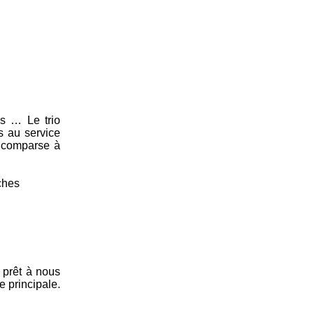
es … Le trio
s au service
n comparse à
iches
e prêt à nous
e principale.