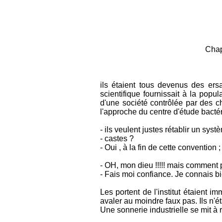
Chapitre 2 : l'expér
ils étaient tous devenus des ersa
scientifique fournissait à la pop
d'une société contrôlée par des c
l'approche du centre d'étude bactér
- ils veulent justes rétablir un sy
- castes ?
- Oui , à la fin de cette convention 
- OH, mon dieu !!!!! mais comment 
- Fais moi confiance. Je connais bi
Les portent de l'institut étaient 
avaler au moindre faux pas. Ils n'é
Une sonnerie industrielle se mit à r