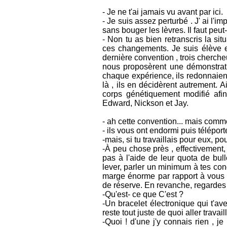
- Je ne t'ai jamais vu avant par ici.
- Je suis assez perturbé . J' ai l'i
sans bouger les lèvres. Il faut peut-
- Non tu as bien retranscris la sit
ces changements. Je suis élève e
dernière convention , trois cherch
nous proposèrent une démonstrat
chaque expérience, ils redonnaient 
là , ils en décidèrent autrement. 
corps génétiquement modifié afin
Edward, Nickson et Jay.
- ah cette convention... mais comm
- ils vous ont endormi puis télépo
-mais, si tu travaillais pour eux, pou
-À peu chose près , effectivement, 
pas à l'aide de leur quota de bull
lever, parler un minimum à tes cong
marge énorme par rapport à vous t
de réserve. En revanche, regardes 
-Qu'est- ce que C'est ?
-Un bracelet électronique qui t'av
reste tout juste de quoi aller travai
-Quoi ! d'une j'y connais rien , j