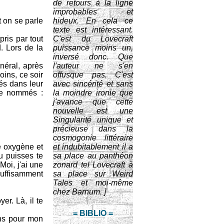
de retours à la ligne
improbables et
t on se parle
hideux. En cela ce
texte est intéressant.
pris par tout
C'est du Lovecraft
. Lors de la
puissance moins un,
inversé donc. Que
néral, après
l'auteur ne s'en
oins, ce soir
offusque pas. C'est
nés dans leur
avec sincérité et sans
che nommés :
la moindre ironie que
j'avance que cette
nouvelle est une
Singularité unique et
précieuse dans la
cosmogonie littéraire
re oxygène et
et indubitablement il a
u puisses te
sa place au panthéon
Moi, j'ai une
zonard tel Lovecraft à
suffisamment
sa place sur Weird
Tales et moi-même
chez Barnum. ]
er. Là, il te
= BIBLIO =
ions pour mon