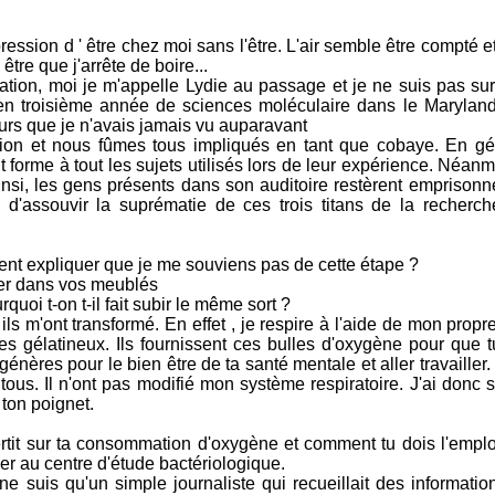
mpression d ' être chez moi sans l'être. L'air semble être compté e
 être que j'arrête de boire...
uation, moi je m'appelle Lydie au passage et je ne suis pas sur
n troisième année de sciences moléculaire dans le Maryland
eurs que je n'avais jamais vu auparavant
ion et nous fûmes tous impliqués en tant que cobaye. En gé
forme à tout les sujets utilisés lors de leur expérience. Néanm
Ainsi, les gens présents dans son auditoire restèrent emprison
 d'assouvir la suprématie de ces trois titans de la recher
ent expliquer que je me souviens pas de cette étape ?
rter dans vos meublés
rquoi t-on t-il fait subir le même sort ?
ils m'ont transformé. En effet , je respire à l'aide de mon prop
es gélatineux. Ils fournissent ces bulles d'oxygène pour que t
énères pour le bien être de ta santé mentale et aller travailler. 
ous. Il n'ont pas modifié mon système respiratoire. J'ai donc 
ton poignet.
ertit sur ta consommation d'oxygène et comment tu dois l'employ
ller au centre d'étude bactériologique.
e ne suis qu'un simple journaliste qui recueillait des informat