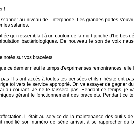
r !
 scanner au niveau de l'interphone. Les grandes portes s'ouvri
 les salariés.
llée qui ressemblait à un couloir de la mort jonché d'herbes déf
anipulation bactériologiques. De nouveau le son de voix na
e notés sur vos bracelets
que ce dernier n'eut le temps d'exprimer ses remontrances, elle l'
 ! Ils ont accès à toutes tes pensées et ils n'hésiteront pas 
rige toi vers le service approprié. On va essayer de gagner d
ndrai au courant. Je ne te laissera pas. Pendant ce temps, je v
niques gérant le fonctionnement des bracelets. Pendant ce te
affectation. Il était au service de la maintenance des outils d
t modifié son numéro de série arrivait à se rapprocher du 