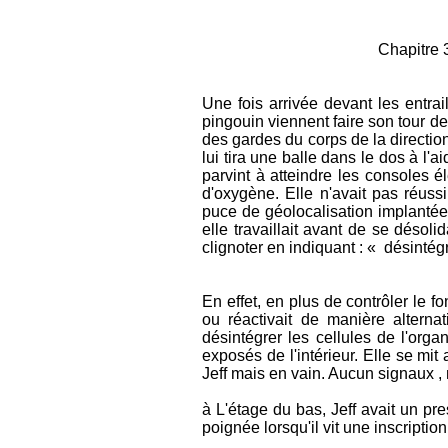
Chapitre 3 : interrup
Une fois arrivée devant les entrai
pingouin viennent faire son tour de
des gardes du corps de la direction,
lui tira une balle dans le dos à l'a
parvint à atteindre les consoles é
d'oxygène. Elle n'avait pas réuss
puce de géolocalisation implantée
elle travaillait avant de se désoli
clignoter en indiquant : « désintég
En effet, en plus de contrôler le f
ou réactivait de manière alterna
désintégrer les cellules de l'org
exposés de l'intérieur. Elle se m
Jeff mais en vain. Aucun signaux , ne
à L'étage du bas, Jeff avait un pr
poignée lorsqu'il vit une inscription