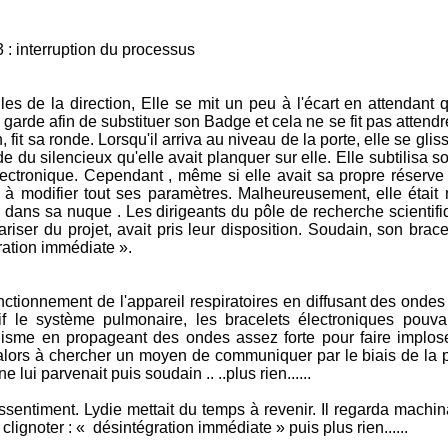
tion du processus
lles de la direction, Elle se mit un peu à l'écart en attendant
 garde afin de substituer son Badge et cela ne se fit pas attendr
 fit sa ronde. Lorsqu'il arriva au niveau de la porte, elle se gliss
ide du silencieux qu'elle avait planquer sur elle. Elle subtilisa s
lectronique. Cependant , même si elle avait sa propre réserve 
i à modifier tout ses paramètres. Malheureusement, elle était
 dans sa nuque . Les dirigeants du pôle de recherche scientifi
dariser du projet, avait pris leur disposition. Soudain, son brac
ration immédiate ».
onctionnement de l'appareil respiratoires en diffusant des ondes
tif le système pulmonaire, les bracelets électroniques pouva
anisme en propageant des ondes assez forte pour faire implose
it alors à chercher un moyen de communiquer par le biais de la
 lui parvenait puis soudain .. ..plus rien......
essentiment. Lydie mettait du temps à revenir. Il regarda mach
 clignoter : « désintégration immédiate » puis plus rien......