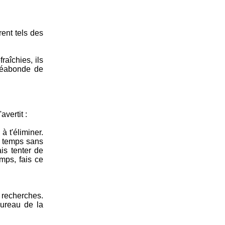
rent tels des
raîchies, ils
uséabonde de
avertit :
à t'éliminer.
u temps sans
ais tenter de
mps, fais ce
e recherches.
bureau de la