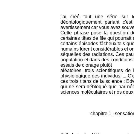
j'ai créé tout une série sur 
déontologiquement parlant c'es
avertissement car vous avez souven
Cette phrase pose la question de
certaines têtes de file qui pourra
certains épisodes fâcheux tels qu
humains furent considérables et o
séquelles des radiations. Ces pauv
population et dans des conditions 
essais de clonage plutôt
aléatoires, trois scientifiques de
physiologique des individus..... C
ces trois titans de la science : Ed
qui ne sera débloqué que par né
sciences moléculaires et nos deux co
chapitre 1 : sensation o