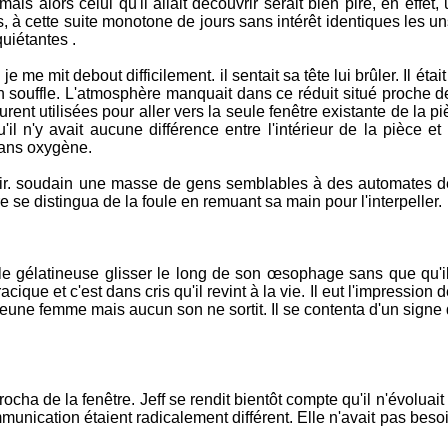
is alors celui qu'il allait découvrir serait bien pire, en effet,
s, à cette suite monotone de jours sans intérêt identiques les u
quiétantes .
 me mit debout difficilement. il sentait sa tête lui brûler. Il éta
n souffle. L'atmosphère manquait dans ce réduit situé proche de
rent utilisées pour aller vers la seule fenêtre existante de la p
qu'il n'y avait aucune différence entre l'intérieur de la pièce et l
ans oxygène.
n d'air. soudain une masse de gens semblables à des automates 
e se distingua de la foule en remuant sa main pour l'interpeller.
lle gélatineuse glisser le long de son œsophage sans que qu'i
cique et c'est dans cris qu'il revint à la vie. Il eut l'impression d
 jeune femme mais aucun son ne sortit. Il se contenta d'un signe 
ocha de la fenêtre. Jeff se rendit bientôt compte qu'il n'évoluait
cation étaient radicalement différent. Elle n'avait pas beso