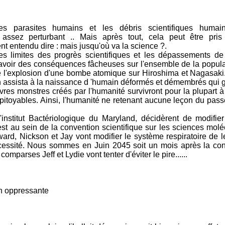
les parasites humains et les débris scientifiques humai
t assez perturbant .. Mais après tout, cela peut être pr
t entendu dire : mais jusqu'où va la science ?.
s limites des progrès scientifiques et les dépassements de 
it avoir des conséquences fâcheuses sur l'ensemble de la popula
e l'explosion d'une bombe atomique sur Hiroshima et Nagasaki
n assista à la naissance d 'humain déformés et démembrés qui g
res monstres créés par l'humanité survivront pour la plupart à 
pitoyables. Ainsi, l'humanité ne retenant aucune leçon du pass
 l'institut Bactériologique du Maryland, décidèrent de modifie
'est au sein de la convention scientifique sur les sciences mol
ward, Nickson et Jay vont modifier le système respiratoire de l
cessité. Nous sommes en Juin 2045 soit un mois après la co
mparses Jeff et Lydie vont tenter d'éviter le pire......
ppressante