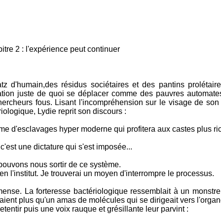
ience peut continuer
tz d'humain,des résidus sociétaires et des pantins prolétair
ulation juste de quoi se déplacer comme des pauvres automate
hercheurs fous. Lisant l'incompréhension sur le visage de so
iologique, Lydie reprit son discours :
stème d'esclavages hyper moderne qui profitera aux castes plus r
; c'est une dictature qui s'est imposée...
pouvons nous sortir de ce système.
en l'institut. Je trouverai un moyen d'interrompre le processus.
immense. La forteresse bactériologique ressemblait à un monstr
taient plus qu'un amas de molécules qui se dirigeait vers l'organ
etentir puis une voix rauque et grésillante leur parvint :