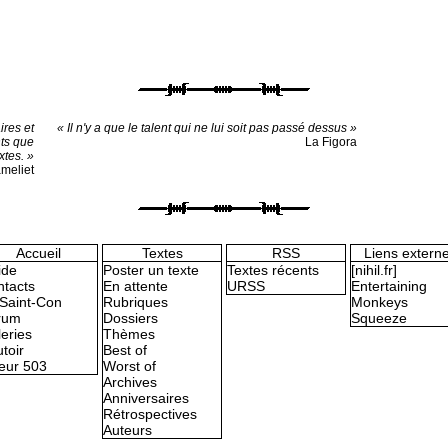
ires et
« Il n'y a que le talent qui ne lui soit pas passé dessus »
ts que
La Figora
xtes. »
ameliet
Accueil
Textes
RSS
Liens extern
ide
Poster un texte
Textes récents
[nihil.fr]
tacts
En attente
URSS
Entertaining
Saint-Con
Rubriques
Monkeys
rum
Dossiers
Squeeze
eries
Thèmes
toir
Best of
eur 503
Worst of
Archives
Anniversaires
Rétrospectives
Auteurs