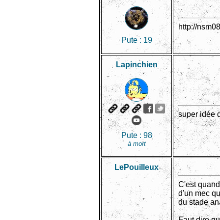
http://nsm
Pute :
19
Lapinchien
super idée d
Pute :
98
à mort
LePouiIleux
C'est quand 
d'un mec qu
du stade ana
Faut dire q