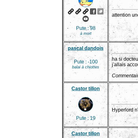
attention u
Pute :
98
à mort
pascal dandois
ha si docteu
Pute :
-100
j'allais acc
balai à chiottes
Commentair
Castor tillon
Hyperlord n'
Pute :
19
Castor tillon