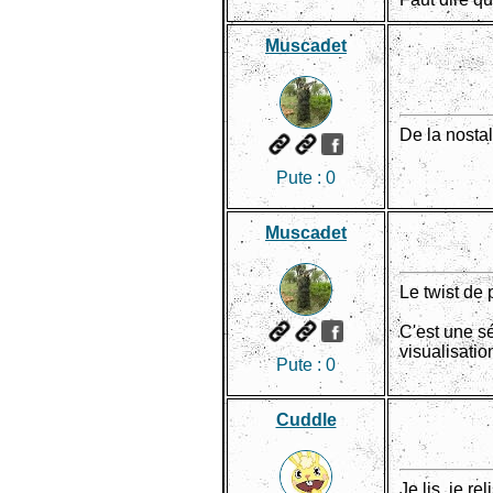
Muscadet
De la nostalg
Pute :
0
Muscadet
Le twist de 
C'est une sé
visualisation
Pute :
0
Cuddle
Je lis, je r