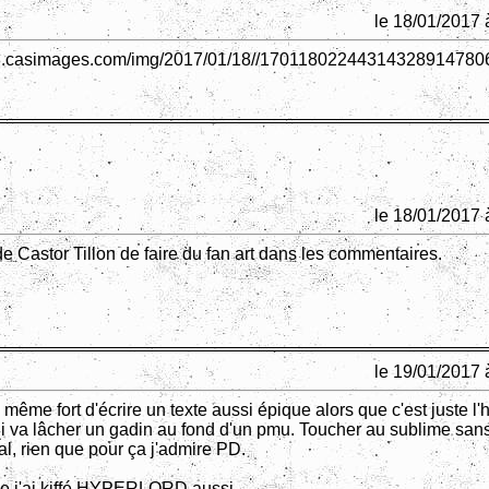
le 18/01/2017 
08.casimages.com/img/2017/01/18//17011802244314328914780
le 18/01/2017 
e Castor Tillon de faire du fan art dans les commentaires.
le 19/01/2017 
même fort d'écrire un texte aussi épique alors que c'est juste l'h
i va lâcher un gadin au fond d'un pmu. Toucher au sublime sans
l, rien que pour ça j'admire PD.
ue j'ai kiffé HYPERLORD aussi ...