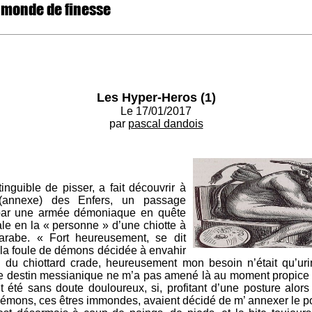
 monde de finesse
Les Hyper-Heros (1)
Le 17/01/2017
par
pascal dandois
nguible de pisser, a fait découvrir à
 (annexe) des Enfers, un passage
par une armée démoniaque en quête
le en la « personne » d’une chiotte à
 arabe. « Fort heureusement, se dit
r la foule de démons décidée à envahir
du chiottard crade, heureusement mon besoin n’était qu’uri
de destin messianique ne m’a pas amené là au moment propice 
ut été sans doute douloureux, si, profitant d’une posture alors
émons, ces êtres immondes, avaient décidé de m’ annexer le pos