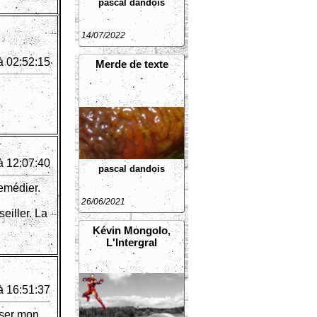
pascal dandois
14/07/2022
à 02:52:15
Merde de texte
à 12:07:40
pascal dandois
remédier.
26/06/2021
eiller. La
Kévin Mongolo,
L'Intergral
à 16:51:37
sser mon