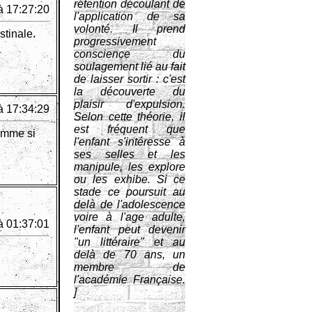
rétention découlant de
à 17:27:20
l'application de sa
volonté. Il prend
stinale.
progressivement
conscience du
soulagement lié au fait
de laisser sortir : c'est
la découverte du
plaisir d'expulsion.
à 17:34:29
Selon cette théorie, il
est fréquent que
comme si
l'enfant s'intéresse à
ses selles et les
manipule, les explore
ou les exhibe. Si ce
stade ce poursuit au
delà de l'adolescence
voire à l'age adulte,
à 01:37:01
l'enfant peut devenir
"un littéraire" et au
delà de 70 ans, un
membre de
l'académie Française.
]