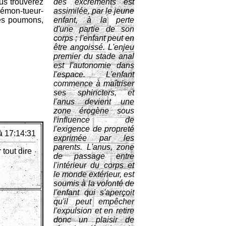
us trouverez
des excréments est
 Démon-tueur-
assimilée, par le jeune
ses poumons,
enfant, à la perte
d'une partie de son
corps ; l'enfant peut en
être angoissé. L'enjeu
premier du stade anal
est l'autonomie dans
l'espace. L'enfant
commence à maîtriser
ses sphincters, et
l'anus devient une
zone érogène sous
l'influence de
l'exigence de propreté
à 17:14:31
exprimée par les
parents. L'anus, zone
 tout dire
de passage entre
l'intérieur du corps et
le monde extérieur, est
soumis à la volonté de
l'enfant qui s'aperçoit
qu'il peut empêcher
l'expulsion et en retire
donc un plaisir de