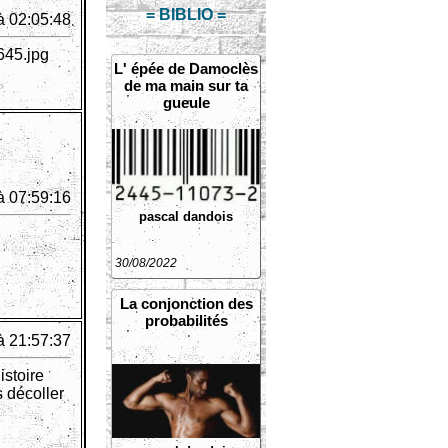
= BIBLIO =
à 02:05:48
645.jpg
L' épée de Damoclès
de ma main sur ta
gueule
à 07:59:16
pascal dandois
30/08/2022
La conjonction des
probabilités
à 21:57:37
istoire
 décoller