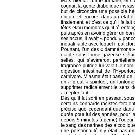
Mais bientôt l’urine fut tarie, et 
cognait la gente diabolique invrais
but de circoncire une possible hé
encore et encore, dans un état de
finalement, et c’est ce qu’il falla
têtes et/ou membres qu’il ré-enfonç
puis après en avoir digérer un bon 
ses accus, il avait « pondu » par 
inqualifiable avec lequel il put cl
Pourtant, l’un des « damnémons »,
diable sous forme gazeuse s’étai
selles, qui s’avéreront partielle
fragrance putride lui valait le nom
digestion intestinal de l’Hyper
carnivore. Miasme était passé de
un « prout » spirituel, un fantôme
supprimer radicalement le sens d
accepter tant.
Dès qu’il fut sorti en passant sous
certains connards racistes feraien
précise que cependant que dans l
durée pour lui des années, pour la 
depuis 5 minutes à peine) l’odeur
le sang des narines des alcoolique
une personnalité n’y était pas en