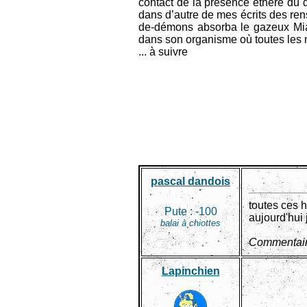
contact de la présence éthéré du d
dans d’autre de mes écrits des ren
de-démons absorba le gazeux Miasm
dans son organisme où toutes les 
... à suivre
pascal dandois
toutes ces h
Pute :
-100
aujourd'hui 
balai à chiottes
Commentair
Lapinchien