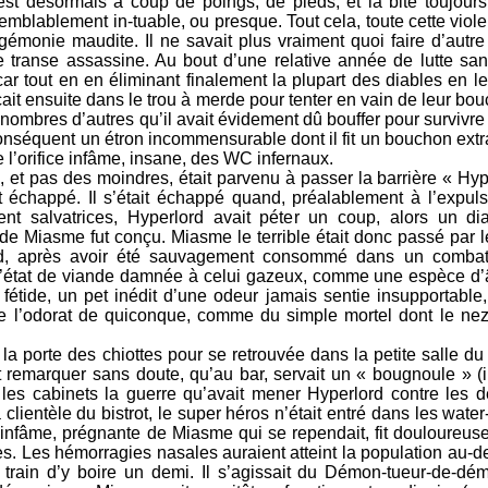
c’est désormais à coup de poings, de pieds, et la bite toujours à
emblablement in-tuable, ou presque. Tout cela, toute cette viol
gémonie maudite. Il ne savait plus vraiment quoi faire d’autre
 transe assassine. Au bout d’une relative année de lutte sans 
it car tout en en éliminant finalement la plupart des diables en l
ait ensuite dans le trou à merde pour tenter en vain de leur bou
nombres d’autres qu’il avait évidement dû bouffer pour survivre
conséquent un étron incommensurable dont il fit un bouchon extr
ore l’orifice infâme, insane, des WC infernaux.
 et pas des moindres, était parvenu à passer la barrière « Hyp
t échappé. Il s’était échappé quand, préalablement à l’expul
ment salvatrices, Hyperlord avait péter un coup, alors un di
 de Miasme fut conçu. Miasme le terrible était donc passé par l
lord, après avoir été sauvagement consommé dans un combat
 l’état de viande damnée à celui gazeux, comme une espèce d
 fétide, un pet inédit d’une odeur jamais sentie insupportable
e l’odorat de quiconque, comme du simple mortel dont le ne
 la porte des chiottes pour se retrouvée dans la petite salle du
t remarquer sans doute, qu’au bar, servait un « bougnoule » (i
es cabinets la guerre qu’avait mener Hyperlord contre les 
clientèle du bistrot, le super héros n’était entré dans les wate
 infâme, prégnante de Miasme qui se rependait, fit douloureus
s. Les hémorragies nasales auraient atteint la population au-de
 train d’y boire un demi. Il s’agissait du Démon-tueur-de-dé