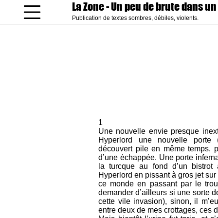
La Zone
- Un peu de brute dans un
Publication de textes sombres, débiles, violents.
coucou gamin
1
Une nouvelle envie presque inexti
Hyperlord une nouvelle porte
découvert pile en même temps, 
d’une échappée. Une porte inferna
la turcque au fond d’un bistrot
Hyperlord en pissant à gros jet su
ce monde en passant par le trou 
demander d’ailleurs si une sorte 
cette vile invasion), sinon, il m’e
entre deux de mes crottages, ces d