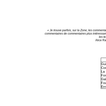
« Je trouve parfois, sur la Zone, les commenta
commentaires de commentaires plus intéressan
les te
Alice R
Gu
Con
La 
Fo
Gal
Fou
Err