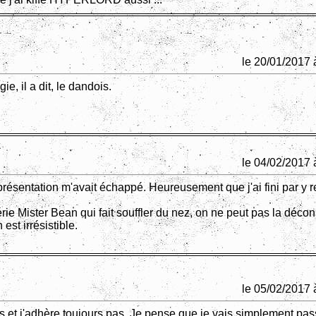
le 20/01/2017 
ie, il a dit, le dandois.
le 04/02/2017 
présentation m'avait échappé. Heureusement que j'ai fini par y 
rie Mister Bean qui fait souffler du nez, on ne peut pas la décons
 est irrésistible.
le 05/02/2017 
elis et j'adhère toujours pas. Je pense que je vais simplement pa