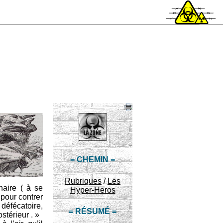
= CHEMIN =
Rubriques
/
Les
naire ( à se
Hyper-Heros
pour contrer
 défécatoire,
= RÉSUMÉ =
térieur . »