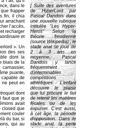
 l’air, qu’il
ence, dans le
[ Suite des aventures
 que frapper
de HyperLord par
fin, il chia
Pascal Dandois dans
eur arrachant
une nouvelle rubrique
cher l’accès,
intitulée "Les Hyper-
 et recharger
Heros" Selon la
aordinaire et
théorie freudienne
(source Wikipedia) , le
erlord ». Un
stade anal se joue de
sion des ses
2 à 3 ans en
able dont la
moyenne. Pascal
e biais de la
Dandois y lance
 carnassier,
fréquemment
’âme puante,
d'interminables
, capable de
compétitions
z ne peut en
athlétiques. L'enfant
découvre le plaisir
 troquet dont
que lui procure le fait
l faut que je
de retenir les matières
démons avait
fécales ou de les
r- closed que
expulser. C'est aussi,
ement couler
à cet âge, la période
là du bar, si
d'opposition. Dans le
mons, qui au
stade anal, la perte