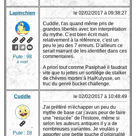
Lapinchien
le 02/02/2017 à 09:38:27
Cuddle, t'as quand même pris de
grandes libertés avec ton interprétation
du mythe. C'est bien écrit mais
relativement à la référence, c'est un
peu le jeu des 7 erreurs. D'ailleurs ce
serait marrant de les identifier dans ces
commentaires.
Pute :
98
à mort
A priori tout comme Pasiphaé il faudrait
vite que tu jettes un sortilège de stalker
de chèvres mortes à HaiKulysse, un
truc du genre bucket challenge.
Cuddle
le 02/02/2017 à 10:48:49
J'ai préféré m'échapper un peu du
mythe de base car j'avais peur de faire
une "resucée" de l'histoire, même si
selon les auteurs antiques il y a de
nombreuses variantes. Je voulais y
Pute :
18
apporter une petite touche d'originalité