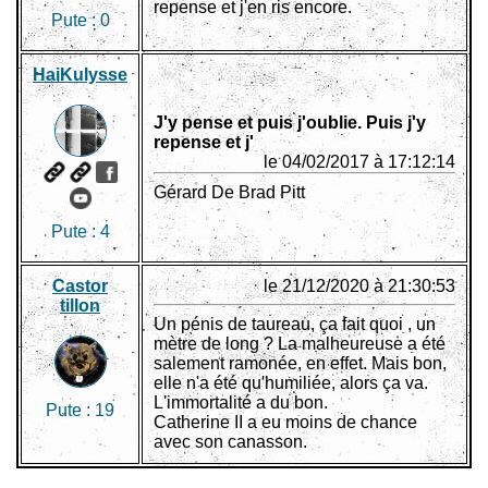
repense et j'en ris encore.
Pute :
0
HaiKulysse
J'y pense et puis j'oublie. Puis j'y
repense et j'
le 04/02/2017 à 17:12:14
Gérard De Brad Pitt
Pute :
4
Castor
le 21/12/2020 à 21:30:53
tillon
Un pénis de taureau, ça fait quoi , un
mètre de long ? La malheureuse a été
salement ramonée, en effet. Mais bon,
elle n'a été qu'humiliée, alors ça va.
L'immortalité a du bon.
Pute :
19
Catherine II a eu moins de chance
avec son canasson.