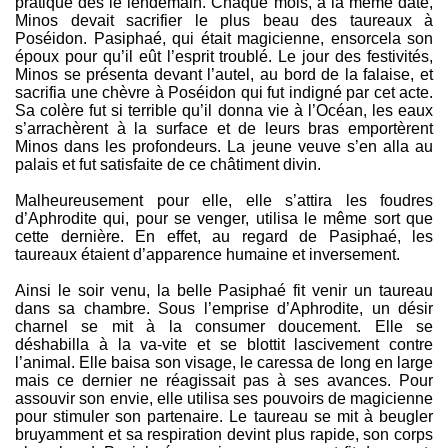
pratique dès le lendemain. Chaque mois, à la même date,
Minos devait sacrifier le plus beau des taureaux à
Poséidon. Pasiphaé, qui était magicienne, ensorcela son
époux pour qu’il eût l’esprit troublé. Le jour des festivités,
Minos se présenta devant l’autel, au bord de la falaise, et
sacrifia une chèvre à Poséidon qui fut indigné par cet acte.
Sa colère fut si terrible qu’il donna vie à l’Océan, les eaux
s’arrachèrent à la surface et de leurs bras emportèrent
Minos dans les profondeurs. La jeune veuve s’en alla au
palais et fut satisfaite de ce châtiment divin.
Malheureusement pour elle, elle s’attira les foudres
d’Aphrodite qui, pour se venger, utilisa le même sort que
cette dernière. En effet, au regard de Pasiphaé, les
taureaux étaient d’apparence humaine et inversement.
Ainsi le soir venu, la belle Pasiphaé fit venir un taureau
dans sa chambre. Sous l’emprise d’Aphrodite, un désir
charnel se mit à la consumer doucement. Elle se
déshabilla à la va-vite et se blottit lascivement contre
l’animal. Elle baisa son visage, le caressa de long en large
mais ce dernier ne réagissait pas à ses avances. Pour
assouvir son envie, elle utilisa ses pouvoirs de magicienne
pour stimuler son partenaire. Le taureau se mit à beugler
bruyamment et sa respiration devint plus rapide, son corps