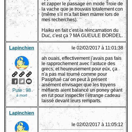
et zapper le passage en mode Troie de
la vache que je trouvais totalement con
(même s'il m'a fait bien marrer lors de
mes recherches).
Haiku en fait c'est la réincarnation du
Duc, c'est ça ? MA GUEULE BORDEL.
Lapinchien
le 02/02/2017 à 11:01:38
ah ouais, effectivement j'avais pas fais
le rapprochement avec l'astuce des
grecs, et heureusement pour eux, ça
n'a pas mal tourné comme pour
Pasiphaé car on peut à présent
aisément envisager que les troyens
méfiants aient balancé un poney géant
Pute :
98
en rut pour inspecter l'étrange cadeau
à mort
laissé devant leurs remparts.
Lapinchien
le 02/02/2017 à 11:05:12