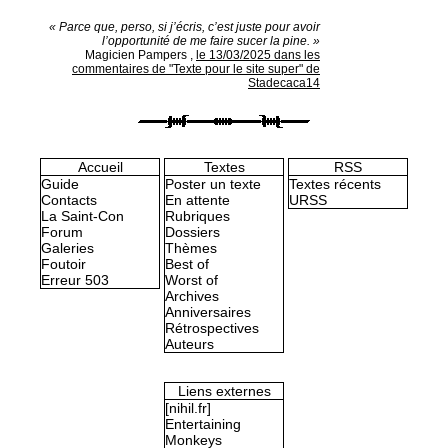
« Parce que, perso, si j’écris, c’est juste pour avoir
l’opportunité de me faire sucer la pine. »
Magicien Pampers
,
le 13/03/2025 dans les
commentaires de "Texte pour le site super" de
Stadecaca14
Accueil
Textes
RSS
Guide
Poster un texte
Textes récents
Contacts
En attente
URSS
La Saint-Con
Rubriques
Forum
Dossiers
Galeries
Thèmes
Foutoir
Best of
Erreur 503
Worst of
Archives
Anniversaires
Rétrospectives
Auteurs
Liens externes
[nihil.fr]
Entertaining
Monkeys