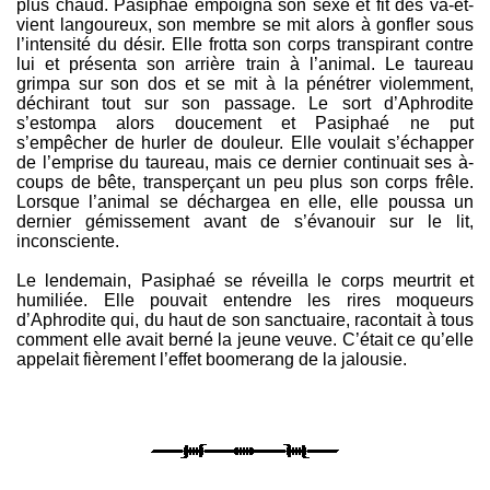
plus chaud. Pasiphaé empoigna son sexe et fit des va-et-
vient langoureux, son membre se mit alors à gonfler sous
l’intensité du désir. Elle frotta son corps transpirant contre
lui et présenta son arrière train à l’animal. Le taureau
grimpa sur son dos et se mit à la pénétrer violemment,
déchirant tout sur son passage. Le sort d’Aphrodite
s’estompa alors doucement et Pasiphaé ne put
s’empêcher de hurler de douleur. Elle voulait s’échapper
de l’emprise du taureau, mais ce dernier continuait ses à-
coups de bête, transperçant un peu plus son corps frêle.
Lorsque l’animal se déchargea en elle, elle poussa un
dernier gémissement avant de s’évanouir sur le lit,
inconsciente.
Le lendemain, Pasiphaé se réveilla le corps meurtrit et
humiliée. Elle pouvait entendre les rires moqueurs
d’Aphrodite qui, du haut de son sanctuaire, racontait à tous
comment elle avait berné la jeune veuve. C’était ce qu’elle
appelait fièrement l’effet boomerang de la jalousie.