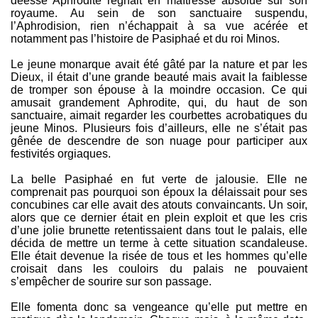
déesse Aphrodite régnait en maîtresse absolue sur son
australienne dans sa conclusion.
royaume. Au sein de son sanctuaire suspendu,
l’Aphrodision, rien n’échappait à sa vue acérée et
notamment pas l’histoire de Pasiphaé et du roi Minos.
Le jeune monarque avait été gâté par la nature et par les
Dieux, il était d’une grande beauté mais avait la faiblesse
de tromper son épouse à la moindre occasion. Ce qui
amusait grandement Aphrodite, qui, du haut de son
sanctuaire, aimait regarder les courbettes acrobatiques du
jeune Minos. Plusieurs fois d’ailleurs, elle ne s’était pas
gênée de descendre de son nuage pour participer aux
festivités orgiaques.
La belle Pasiphaé en fut verte de jalousie. Elle ne
comprenait pas pourquoi son époux la délaissait pour ses
concubines car elle avait des atouts convaincants. Un soir,
alors que ce dernier était en plein exploit et que les cris
d’une jolie brunette retentissaient dans tout le palais, elle
décida de mettre un terme à cette situation scandaleuse.
Elle était devenue la risée de tous et les hommes qu’elle
croisait dans les couloirs du palais ne pouvaient
s’empêcher de sourire sur son passage.
Elle fomenta donc sa vengeance qu’elle put mettre en