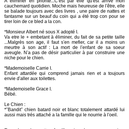
A éliminer en priorité...C'est par elle qu'est arrivé mon
cauchemard quotidien. Moche mais heureuse de l'être, elle
se balade toujours avec des livres , une paire de nattes et
fantasme sur un beauf du coin qui a été trop con pour se
tirer loin de ce bled a la con.
*Monsieur Albert né sous X adopté I.
Va etre le + embetant à éliminer, du fait de sa petite taille
...Malgrès son age, il faut s'en mefier, car il a moins un
meurtre à son actif : La mort de l'enfant de sa soeur
aveugle. N'a pas de désir particulier à par construire une
niche pour le chien.
*Mademoiselle Carrie I.
Enfant attardée qui comprend jamais rien et a toujours
envie d'aller aux toilettes.
*Mademoiselle Grace I.
Bébé.
Le Chien :
*"Bandit" chien batard noir et blanc totalement attardé lui
aussi mais trés attaché a la famille qui le nourrie à l'oeil.