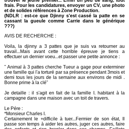
trouver le jeune premier... Enfin un peu de sang, tout
frais. Pour les candidatures, envoyer un CV, une photo
et de solides références à Zone Production.
(NDLR : est-ce que Djinny s'est cassé la patte en se
cassant la gueule comme Carrie dans le générique
???)
AVIS DE RECHERCHE :
Voila, la djinny a 3 pattes que je suis va retourner au
travail...Mais avant cette horrible épreuve je tiens a
effectuer un dernier voeu...et passer une petite annonce :
" Animal à 3 pattes cherche Tueur a gage pour exterminer
une famille qui l'a torturé par sa présence pendant 3mois et
demi tous les jours de la semaine aux environs de midi .
Bonne prime à la clé"
Je detaille : il s'agit en fait de la famille I. habitant à la
campagne dans une maison avec un toit de travers.
Le Pére :
*Monsieur Charles I.
Certainement le +difficile à tuer...Fermier de son état, Il
passe son temps à aider les autres, juger ces autres, faire