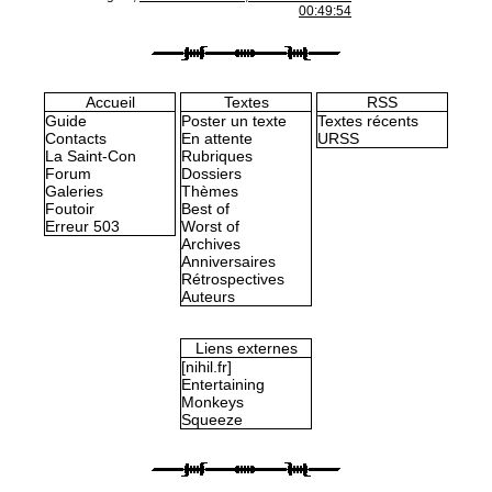
00:49:54
Accueil
Textes
RSS
Guide
Poster un texte
Textes récents
Contacts
En attente
URSS
La Saint-Con
Rubriques
Forum
Dossiers
Galeries
Thèmes
Foutoir
Best of
Erreur 503
Worst of
Archives
Anniversaires
Rétrospectives
Auteurs
Liens externes
[nihil.fr]
Entertaining
Monkeys
Squeeze