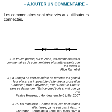
= AJOUTER UN COMMENTAIRE =
Les commentaires sont réservés aux utilisateurs
connectés.
« Je trouve parfois, sur la Zone, les commentaires et
commentaires de commentaires plus intéressants que
les textes. »
Alice Rameliet
« [La Zone] a en effet ce mérite de remettre les gens à
leur place, car impossible d'aller lire la prose d'un
"Tabasco", d'un "Lahyenne", d'un "Relou-le-Gueux"
sans se demander : "Est-ce que j'écris si mal que ça
?" »
Patrice Houzeau
,
Hondeghem, le 6 juillet 2007
« J'ai fini mon texte. Comme quoi, ces nocturnales
d'écritures, ça ne sert pas à rien... »
Charogne
,
Forum de la Zone, le 9 mars 2025 à