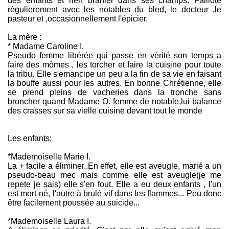
des enfants et rien branler dans ses champs. Faillote
régulierement avec les notables du bled, le docteur ,le
pasteur et ,occasionnellement l'épicier.
La mère :
* Madame Caroline I.
Pseudo femme libérée qui passe en vérité son temps a
faire des mômes , les torcher et faire la cuisine pour toute
la tribu. Elle s'emancipe un peu a la fin de sa vie en faisant
la bouffe aussi pour les autres. En bonne Chrétienne, elle
se prend pleins de vacheries dans la tronche sans
broncher quand Madame O. femme de notable,lui balance
des crasses sur sa vielle cuisine devant tout le monde
Les enfants:
*Mademoiselle Marie I.
La + facile a éliminer..En effet, elle est aveugle, marié a un
pseudo-beau mec mais comme elle est aveugle(je me
repete je sais) elle s'en fout. Elle a eu deux enfants , l'un
est mort-né, l'autre à brulé vif dans les flammes... Peu donc
être facilement poussée au suicide...
*Mademoiselle Laura I.