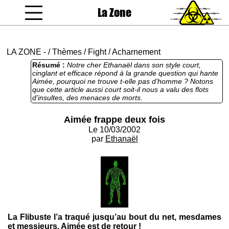
La Zone
coucou gamin
LA ZONE
-
/
Thèmes
/
Fight
/
Acharnement
Résumé :
Notre cher Ethanaël dans son style court,
cinglant et efficace répond à la grande question qui hante
Aimée, pourquoi ne trouve t-elle pas d’homme ? Notons
que cette article aussi court soit-il nous a valu des flots
d’insultes, des menaces de morts.
Aimée frappe deux fois
Le 10/03/2002
par
Ethanaël
La Flibuste l’a traqué jusqu’au bout du net, mesdames
et messieurs, Aimée est de retour !