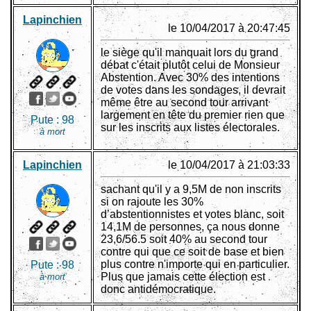
Lapinchien
le 10/04/2017 à 20:47:45
le siège qu'il manquait lors du grand
débat c'était plutôt celui de Monsieur
Abstention. Avec 30% des intentions
de votes dans les sondages, il devrait
même être au second tour arrivant
largement en tête du premier rien que
Pute :
98
sur les inscrits aux listes électorales.
à mort
Lapinchien
le 10/04/2017 à 21:03:33
sachant qu'il y a 9,5M de non inscrits
si on rajoute les 30%
d’abstentionnistes et votes blanc, soit
14,1M de personnes, ça nous donne
23,6/56.5 soit 40% au second tour
contre qui que ce soit de base et bien
plus contre n'importe qui en particulier.
Pute :
98
Plus que jamais cette élection est
à mort
donc antidémocratique.