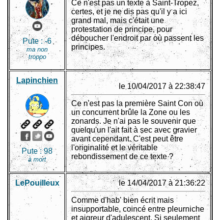
Ce n'est pas un texte à Saint-Tropez,
certes, et je ne dis pas qu'il y a ici
grand mal, mais c'était une
protestation de principe, pour
déboucher l'endroit par où passent les
Pute :
-6
principes.
ma non
troppo
Lapinchien
le 10/04/2017 à 22:38:47
Ce n'est pas la première Saint Con où
un concurrent brûle la Zone ou les
zonards. Je n'ai pas le souvenir que
quelqu'un l'ait fait à sec avec gravier
avant cependant. C'est peut être
l'originalité et le véritable
Pute :
98
rebondissement de ce texte ?
à mort
LePouiIleux
le 14/04/2017 à 21:36:22
Comme d'hab' bien écrit mais
insupportable, coincé entre pleurniche
et aigreur d'adulescent. Si seulement