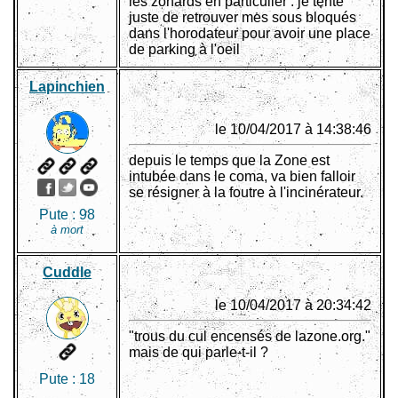
les zonards en particulier : je tente
juste de retrouver mes sous bloqués
dans l'horodateur pour avoir une place
de parking à l'oeil
Lapinchien
le 10/04/2017 à 14:38:46
depuis le temps que la Zone est
intubée dans le coma, va bien falloir
se résigner à la foutre à l'incinérateur.
Pute :
98
à mort
Cuddle
le 10/04/2017 à 20:34:42
"trous du cul encensés de lazone.org."
mais de qui parle-t-il ?
Pute :
18