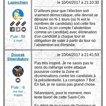
Lapinchien
le 10/04/2017 à 21:10:30
D'ailleurs pour que l'élection soit
vraiment démocratique, elle devrait se
dérouler en N-1 tours (où N est le
nombres de candidats) soit cette fois
11 tours (si on compte l'abstention
comme un candidat) avec élimination
d'un candidat à chaque tour et
Pute :
98
obligation de voter à partir du tour où
à mort
l'abstention est éliminée.
Dourak
le 10/04/2017 à 21:41:53
Smerdiakov
Pas très inspiré. Je ne saisis pas le
sens du mélange entre attaque
poussive contre la Zone et
récriminations contre les candidats à
la présidentielle. La corruption ? Bof.
En fait, je ne saisis pas grand chose.
Pute :
-6
ma non
Néanmoins, pour le moment, mon
troppo
texte favori de cette Saint-Con.
En dépit de tout sens de l'honneur et