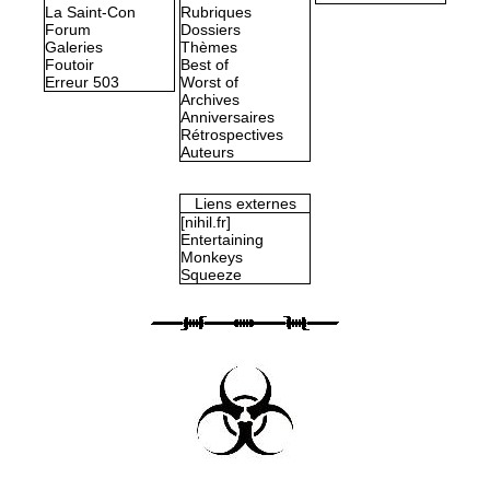
La Saint-Con
Rubriques
Forum
Dossiers
Galeries
Thèmes
Foutoir
Best of
Erreur 503
Worst of
Archives
Anniversaires
Rétrospectives
Auteurs
Liens externes
[nihil.fr]
Entertaining
Monkeys
Squeeze