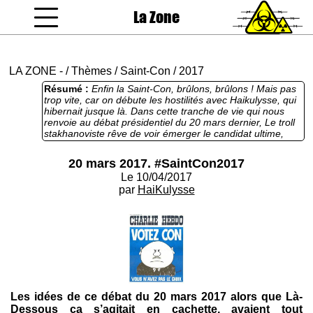
La Zone
coucou gamin
LA ZONE
-
/
Thèmes
/
Saint-Con
/
2017
Résumé :
Enfin la Saint-Con, brûlons, brûlons ! Mais pas
trop vite, car on débute les hostilités avec Haikulysse, qui
hibernait jusque là. Dans cette tranche de vie qui nous
renvoie au débat présidentiel du 20 mars dernier, Le troll
stakhanoviste rêve de voir émerger le candidat ultime,
Monsieur Saint Con, qui réduirait en cendres nos chers
politiques corrompus ainsi que les zonards, corrompus
20 mars 2017. #SaintCon2017
également. Double-critique donc, rêve moite, haine
Le 10/04/2017
douce, Haiku ouvre le bal telle une Carrie mongolienne et
amer. Y'a des envolées mi-molles qui régaleront les fans
par
HaiKulysse
d'absurdo-régressif et puis y'a le reste, étron froid étalé
vainement. Mais sache que nous on t'aime, H, vraiment.
Les idées de ce débat du 20 mars 2017 alors que Là-
Dessous ça s’agitait en cachette, avaient tout