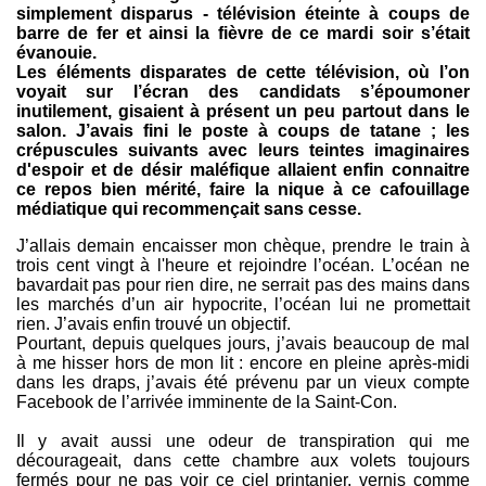
simplement disparus - télévision éteinte à coups de
barre de fer et ainsi la fièvre de ce mardi soir s’était
évanouie.
Les éléments disparates de cette télévision, où l’on
voyait sur l’écran des candidats s’époumoner
inutilement, gisaient à présent un peu partout dans le
salon. J’avais fini le poste à coups de tatane ; les
crépuscules suivants avec leurs teintes imaginaires
d'espoir et de désir maléfique allaient enfin connaitre
ce repos bien mérité, faire la nique à ce cafouillage
médiatique qui recommençait sans cesse.
J’allais demain encaisser mon chèque, prendre le train à
trois cent vingt à l'heure et rejoindre l’océan. L’océan ne
bavardait pas pour rien dire, ne serrait pas des mains dans
les marchés d’un air hypocrite, l’océan lui ne promettait
rien. J’avais enfin trouvé un objectif.
Pourtant, depuis quelques jours, j’avais beaucoup de mal
à me hisser hors de mon lit : encore en pleine après-midi
dans les draps, j’avais été prévenu par un vieux compte
Facebook de l’arrivée imminente de la Saint-Con.
Il y avait aussi une odeur de transpiration qui me
décourageait, dans cette chambre aux volets toujours
fermés pour ne pas voir ce ciel printanier, vernis comme