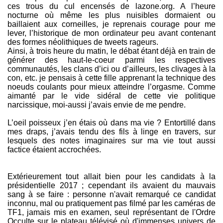
ces trous du cul encensés de lazone.org. A l’heure
nocturne où même les plus nuisibles dormaient ou
baillaient aux corneilles, je reprenais courage pour me
lever, l’historique de mon ordinateur peu avant contenant
des formes néolithiques de tweets rageurs.
Ainsi, à trois heure du matin, le débat étant déjà en train de
générer des haut-le-coeur parmi les respectives
communautés, les clans d’ici ou d’ailleurs, les clivages à la
con, etc. je pensais à cette fille apprenant la technique des
noeuds coulants pour mieux atteindre l’orgasme. Comme
aimanté par le vide sidéral de cette vie politique
narcissique, moi-aussi j’avais envie de me pendre.
L’oeil poisseux j’en étais où dans ma vie ? Entortillé dans
mes draps, j’avais tendu des fils à linge en travers, sur
lesquels des notes imaginaires sur ma vie tout aussi
factice étaient accrochées.
Extérieurement tout allait bien pour les candidats à la
présidentielle 2017 ; cependant ils avaient du mauvais
sang à se faire : personne n'avait remarqué ce candidat
inconnu, mal ou pratiquement pas filmé par les caméras de
TF1, jamais mis en examen, seul représentant de l'Ordre
Occulte sur le plateau télévisé où d'immenses univers de