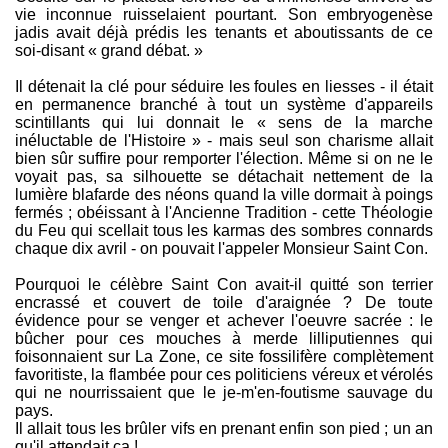
vie inconnue ruisselaient pourtant. Son embryogenèse
jadis avait déjà prédis les tenants et aboutissants de ce
soi-disant « grand débat. »
Il détenait la clé pour séduire les foules en liesses - il était
en permanence branché à tout un système d'appareils
scintillants qui lui donnait le « sens de la marche
inéluctable de l'Histoire » - mais seul son charisme allait
bien sûr suffire pour remporter l'élection. Même si on ne le
voyait pas, sa silhouette se détachait nettement de la
lumière blafarde des néons quand la ville dormait à poings
fermés ; obéissant à l'Ancienne Tradition - cette Théologie
du Feu qui scellait tous les karmas des sombres connards
chaque dix avril - on pouvait l'appeler Monsieur Saint Con.
Pourquoi le célèbre Saint Con avait-il quitté son terrier
encrassé et couvert de toile d'araignée ? De toute
évidence pour se venger et achever l'oeuvre sacrée : le
bûcher pour ces mouches à merde lilliputiennes qui
foisonnaient sur La Zone, ce site fossilifère complètement
favoritiste, la flambée pour ces politiciens véreux et vérolés
qui ne nourrissaient que le je-m'en-foutisme sauvage du
pays.
Il allait tous les brûler vifs en prenant enfin son pied ; un an
qu'il attendait ça !