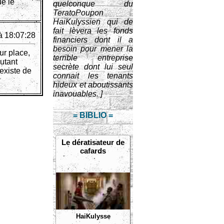
ue le
quelconque du
TeratoPoupon
HaiKulyssien qui de
fait lèvera les fonds
à 18:07:28
financiers dont il a
besoin pour mener la
ur place,
terrible entreprise
autant
secrète dont lui seul
'existe de
connait les tenants
hideux et aboutissants
inavouables. ]
= BIBLIO =
Le dératisateur de
cafards
HaiKulysse