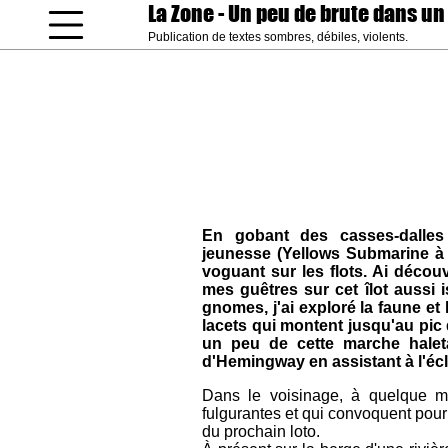
La Zone
- Un peu de brute dans un
Publication de textes sombres, débiles, violents.
coucou gamin
En gobant des casses-dalles 
jeunesse (Yellows Submarine à B
voguant sur les flots. Ai décou
mes guêtres sur cet îlot aussi
gnomes, j'ai exploré la faune et 
lacets qui montent jusqu'au pic
un peu de cette marche halet
d'Hemingway en assistant à l'écl
Dans le voisinage, à quelque mi
fulgurantes et qui convoquent pou
du prochain loto.