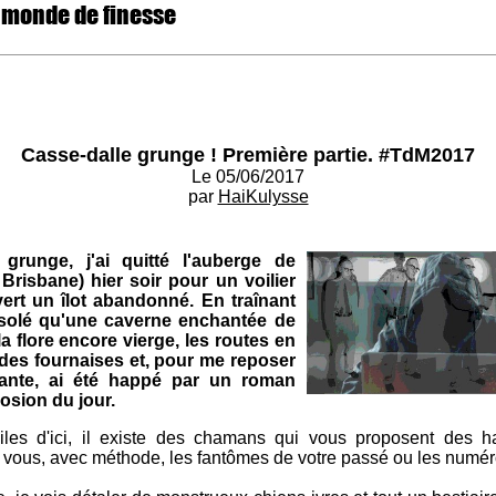
 monde de finesse
Casse-dalle grunge ! Première partie. #TdM2017
Le 05/06/2017
par
HaiKulysse
grunge, j'ai quitté l'auberge de
risbane) hier soir pour un voilier
vert un îlot abandonné. En traînant
 isolé qu'une caverne enchantée de
la flore encore vierge, les routes en
 des fournaises et, pour me reposer
ante, ai été happé par un roman
osion du jour.
les d'ici, il existe des chamans qui vous proposent des ha
r vous, avec méthode, les fantômes de votre passé ou les numé