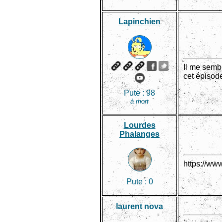
Lapinchien
Il me semb
cet épisod
Pute :
98
à mort
Lourdes
Phalanges
https://w
Pute :
0
laurent nova