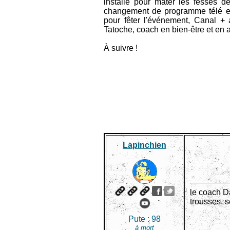
installé pour mater les fesses de
changement de programme télé est
pour fêter l'événement, Canal + a
Tatoche, coach en bien-être et en
À suivre !
Lapinchien
le coach D
trousses, 
Pute :
98
à mort