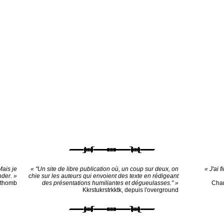
Mais je
« "Un site de libre publication où, un coup sur deux, on
« J'ai 
nder. »
chie sur les auteurs qui envoient des texte en rédigeant
othomb
des présentations humiliantes et dégueulasses." »
Cha
Kkrstukrstrkktk, depuis l'overground