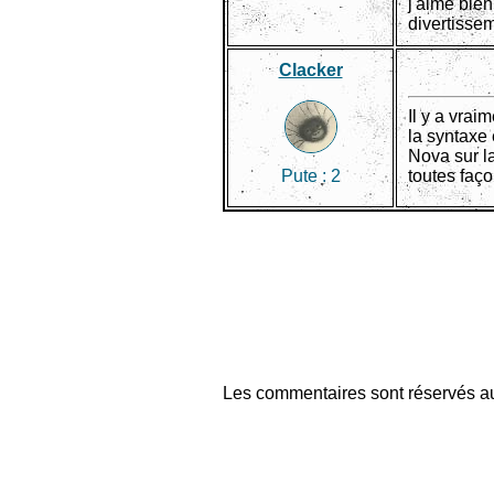
j'aime bien 
divertissem
Clacker
Il y a vrai
la syntaxe 
Nova sur la
Pute :
2
toutes faço
Les commentaires sont réservés au