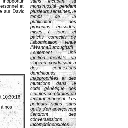
n inopportun
sains incubant la
ersonnel et,
monstruosité pendant
ge sur David
plusieurs semaines, le
temps de la
publication des
prochains épisodes,
mises à jours et
patchs correctifs de
l'abomination virale
/!\WannaBurroughs/!\
Lentement une
ignition mentale va
s'opérer conduisant à
des connexions
dendritiques
inappropriées et des
mutations dans le
code génétique des
cellules cérébrales du
à 10:30:16
lectorat innocent. Les
porteurs sains sans
 à nos
qu'ils s'en aperçoivent
tiendront des
conversassions
incompréhensibles