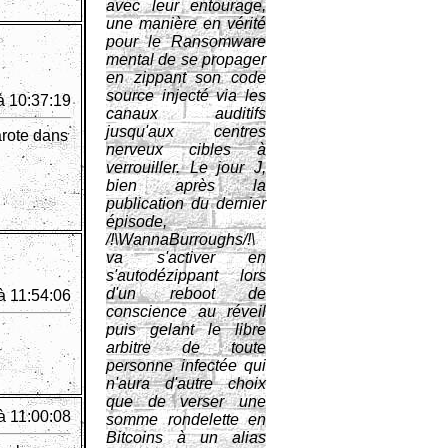
avec leur entourage,
une manière en vérité
pour le Ransomware
mental de se propager
en zippant son code
source injecté via les
à 10:37:19
canaux auditifs
jusqu'aux centres
arote dans
nerveux cibles à
verrouiller. Le jour J,
bien après la
publication du dernier
épisode,
/!\WannaBurroughs/!\
va s'activer en
s'autodézippant lors
d'un reboot de
à 11:54:06
conscience au réveil
puis gelant le libre
arbitre de toute
personne infectée qui
n'aura d'autre choix
que de verser une
à 11:00:08
somme rondelette en
Bitcoins à un alias