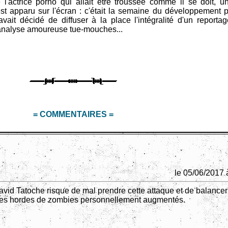
 l'actrice porno qui allait être troussée comme il se doit, u
 apparu sur l'écran : c'était la semaine du développement p
vait décidé de diffuser à la place l'intégralité d'un reporta
 analyse amoureuse tue-mouches...
= COMMENTAIRES =
le 05/06/2017 
avid Tatoche risque de mal prendre cette attaque et de balancer
ses hordes de zombies personnellement augmentés.