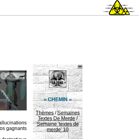
= CHEMIN =
Thèmes
/
Semaines
Textes De Merde
/
llucinations
Semaine 'textes de
ros gagnants
merde' 10