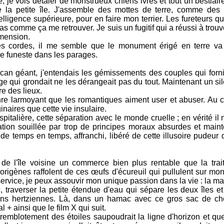
e, je vois détaler de monstrueux chiens ivres et tout un bestiair
de la petite île. J'assemble des mottes de terre, comme des 
ligence supérieure, pour en faire mon terrier. Les fureteurs qu
as comme ça me retrouver. Je suis un fugitif qui a réussi à tro
imension.
es cordes, il me semble que le monument érigé en terre va 
e funeste dans les parages.
olcan géant, j'entendais les gémissements des couples qui forn
age qui grondait ne les dérangeait pas du tout. Maintenant un s
re des lieux.
nre larmoyant que les romantiques aiment user et abuser. Au co
naires que cette vie insulaire.
pitalière, cette séparation avec le monde cruelle ; en vérité il n
lisation souillée par trop de principes moraux absurdes et mai
e temps en temps, affranchi, libéré de cette illusoire pudeur q
 de l'île voisine un commerce bien plus rentable que la trai
aborigènes raffolent de ces œufs d'écureuil qui pullulent sur mon 
 service, je peux assouvir mon unique passion dans la vie : la ma
c, traverser la petite étendue d'eau qui sépare les deux îles et
ions hertziennes. Là, dans un hamac avec ce gros sac de che
 + ainsi que le film X qui suit.
remblotement des étoiles saupoudrait la ligne d'horizon et que