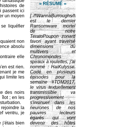
e fantastique
= RÉSUMÉ =
histoires de
i passent ici
uver un moyen
[ /!\WannaBurroughs/!\
est le dernier
se liquéfier
Ransomware mortel
de notre
TeratoPoupon zonard
iquaient non
favori ayant traversé
ilence absolu
dimensions du
multivers et
ntraire elle
Chronomondes
spiraux à roulettes, j'ai
'en est rien.
nommé : HaiKulysse.
ntenant je me
Codé en plusieurs
ui limite les
épisodes pour la
semaine #TDM2017,
le virus textuellement
te des noirs
transmissible va
îlot ; en les
progressivement
sturbation.
s'insinuer dans les
 rejoindre la
neurones de nos
f ventru, je
pauvres lecteurs
égarés qui vont
 j'étais bien
devenir des hôtes