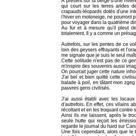
À présent sur la berge d'une rivièr
qui court sur les terres arides 
crapauds-léopards dotés d'une intel
l'hiver en motoneige, ne pourront p
pour voyager dans la quatrième d
Au fur et à mesure qu'il pleut d
totalement. Il y a comme un présag
Autrefois, sur les pentes de ce v
loin des geysers effrayants et l'or
me signale que je suis le seul maît
Cette solitude n'est pas de ce ge
m'inspire des souvenirs aussi imagi
On pourrait juger cette nature inhos
J'ai bel et bien quitté cette civi
balade à poil, en tâtant mon zgeg d
pauvres gens civilisés.
J'ai aussi établi avec les locaux
d'autrefois. En effet, ces vilains 
récoltant et en les troquant contre
Ainsi ils me laissent, après le tro
seule hutte qui reçoit les émiss
regarde le journal du hard sur Canal
Une fois cependant, alors que le t