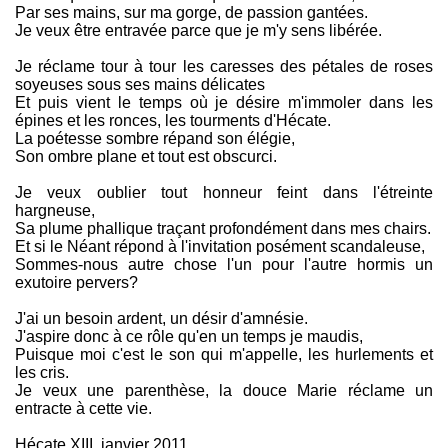
Par ses mains, sur ma gorge, de passion gantées.
Je veux être entravée parce que je m'y sens libérée.
Je réclame tour à tour les caresses des pétales de roses
soyeuses sous ses mains délicates
Et puis vient le temps où je désire m'immoler dans les
épines et les ronces, les tourments d'Hécate.
La poétesse sombre répand son élégie,
Son ombre plane et tout est obscurci.
Je veux oublier tout honneur feint dans l'étreinte
hargneuse,
Sa plume phallique traçant profondément dans mes chairs.
Et si le Néant répond à l'invitation posément scandaleuse,
Sommes-nous autre chose l'un pour l'autre hormis un
exutoire pervers?
J'ai un besoin ardent, un désir d'amnésie.
J'aspire donc à ce rôle qu'en un temps je maudis,
Puisque moi c'est le son qui m'appelle, les hurlements et
les cris.
Je veux une parenthèse, la douce Marie réclame un
entracte à cette vie.
Hécate XIII, janvier 2011.