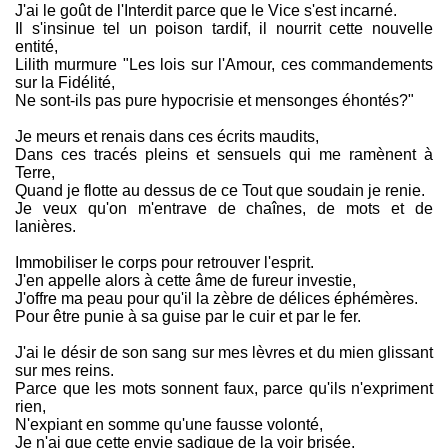
J'ai le goût de l'Interdit parce que le Vice s'est incarné.
ésotérico-hermético-guimauve de ce texte est assez
Il s'insinue tel un poison tardif, il nourrit cette nouvelle
original pour rassasier l'appétit carnassier du lectorat.
entité,
Quelque part entre Gérard de Nerval, E. L. James et
Booba.
Lilith murmure "Les lois sur l'Amour, ces commandements
sur la Fidélité,
Ne sont-ils pas pure hypocrisie et mensonges éhontés?"
Je meurs et renais dans ces écrits maudits,
Dans ces tracés pleins et sensuels qui me ramènent à
Terre,
Quand je flotte au dessus de ce Tout que soudain je renie.
Je veux qu'on m'entrave de chaînes, de mots et de
lanières.
Immobiliser le corps pour retrouver l'esprit.
J'en appelle alors à cette âme de fureur investie,
J'offre ma peau pour qu'il la zèbre de délices éphémères.
Pour être punie à sa guise par le cuir et par le fer.
J'ai le désir de son sang sur mes lèvres et du mien glissant
sur mes reins.
Parce que les mots sonnent faux, parce qu'ils n'expriment
rien,
N'expiant en somme qu'une fausse volonté,
Je n'ai que cette envie sadique de la voir brisée,