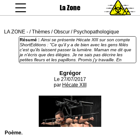
La Zone
coucou gamin
LA ZONE
-
/
Thèmes
/
Obscur
/
Psychopathologique
Résumé :
Ainsi se présente Hécate XIII sur son compte
ShortEditions : "Ce qu'il y a de bien avec les gens fêlés
c'est qu'ils laissent passer la lumière. Maman me dit que
je n'écris que des élégies. Je ne sais pas décrire les
petites fleurs et les papillons. Promis j'y travaille. En
attendant mes poèmes sont mes exutoires. " et à la
lecture de sa première contribution sur la Zone, aucun
Egrégor
doute, elle semble assez bien cerner son personnage de
Le 27/07/2017
poétesse émogothique maudite avec humour et
autodérision. Généralement, sur la Zone, on ne publie pas
par
Hécate XIII
de poésie, sauf les ballades et sonnets de Dourak
Smerdiakov. Comme le Grand Techno-Inquisiteur MySQL
Trismégiste végète dans les limbes de la geôle onirique
2222 et qu'on a plus de nouvelles de lui, on va donc
outrepasser cette règle séculaire au sein de notre ordre
secret et jauger un peu les réactions en commentaire que
cet affront va susciter. Peut être espérons-le, Dourak
viendra lui même s'en indigner ? (ça fera une bonne
contribution pour le dossier de Lourdes Phalanges au
Poème.
passage) Croisons donc les doigts et prions très fort pour
que cela se produise. Quoi qu'il en soit, le masochisme