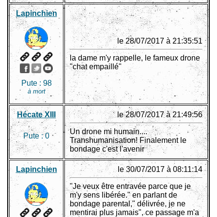
Lapinchien
le 28/07/2017 à 21:35:51
la dame m'y rappelle, le fameux drone
"chat empaillé"
Pute :
98
à mort
Hécate XIII
le 28/07/2017 à 21:49:56
Un drone mi humain....
Pute :
0
Transhumanisation! Finalement le
bondage c'est l'avenir
Lapinchien
le 30/07/2017 à 08:11:14
"Je veux être entravée parce que je
m'y sens libérée." en parlant de
bondage parental," délivrée, je ne
mentirai plus jamais", ce passage m'a