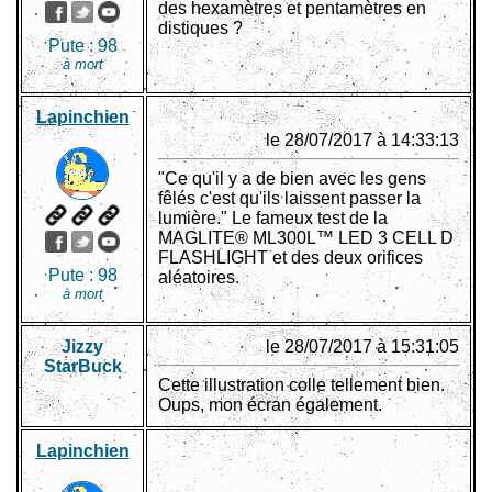
des hexamètres et pentamètres en
distiques ?
Pute :
98
à mort
Lapinchien
le 28/07/2017 à 14:33:13
"Ce qu'il y a de bien avec les gens
fêlés c'est qu'ils laissent passer la
lumière." Le fameux test de la
MAGLITE® ML300L™ LED 3 CELL D
FLASHLIGHT et des deux orifices
Pute :
98
aléatoires.
à mort
Jizzy
le 28/07/2017 à 15:31:05
StarBuck
Cette illustration colle tellement bien.
Oups, mon écran également.
Lapinchien