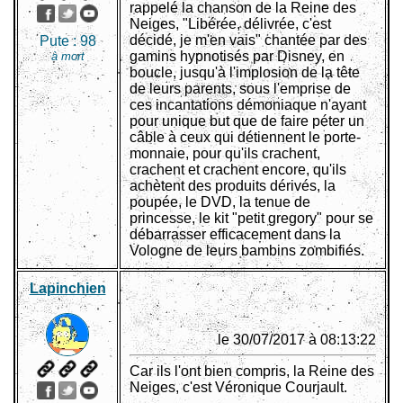
rappelé la chanson de la Reine des
Neiges, "Libérée, délivrée, c'est
décidé, je m'en vais" chantée par des
Pute :
98
gamins hypnotisés par Disney, en
à mort
boucle, jusqu'à l'implosion de la tête
de leurs parents, sous l'emprise de
ces incantations démoniaque n'ayant
pour unique but que de faire péter un
câble à ceux qui détiennent le porte-
monnaie, pour qu'ils crachent,
crachent et crachent encore, qu'ils
achètent des produits dérivés, la
poupée, le DVD, la tenue de
princesse, le kit "petit gregory" pour se
débarrasser efficacement dans la
Vologne de leurs bambins zombifiés.
Lapinchien
le 30/07/2017 à 08:13:22
Car ils l'ont bien compris, la Reine des
Neiges, c'est Véronique Courjault.