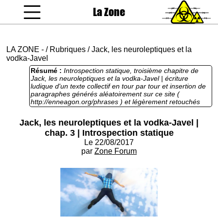
La Zone
coucou gamin
LA ZONE
-
/
Rubriques
/
Jack, les neuroleptiques et la
vodka-Javel
Résumé :
Introspection statique, troisième chapitre de
Jack, les neuroleptiques et la vodka-Javel | écriture
ludique d'un texte collectif en tour par tour et insertion de
paragraphes générés aléatoirement sur ce site (
http://enneagon.org/phrases ) et légèrement retouchés
pour qu'ils collent au contexte. ça se passe ici, viens c'est
marrant : http://forum.lazone.org/index.php?topic=3767 |
Jack, les neuroleptiques et la vodka-Javel |
Résumé des épisodes précédents : Sortant de chez son
chap. 3 | Introspection statique
psychiatre qui lui a prescrit des antipsychotiques
expérimentaux, Jack est lynché par la foule. Les badauds
Le 22/08/2017
inexplicablement irrités lui font boire de grandes quantités
par
Zone Forum
d'alcools avant de le bazarder dans le vide. Tout le long
de sa chute, Jack est assailli par les voix qui l'habitent
alors que le temps semble suspendu.