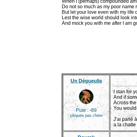
When I (perhaps) compounded am w
Do not so much as my poor name 
But let your love even with my life 
Lest the wise world should look in
And mock you with me after I am g
Un Dégueulis
I stan for
And if som
Across th
You would 
Pute :
-89
chiquée pas chère
J'ai parlé 
a la chatte