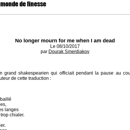
 monde de finesse
No longer mourn for me when I am dead
Le 08/10/2017
par
Dourak Smerdiakov
un grand shakespearien qui officiait pendant la pause au cou
auteur de cette traduction :
baillé
ges,
es langes
trop chialer.
er.