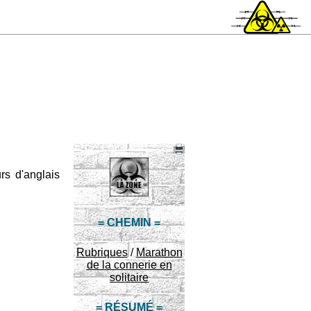
rs d'anglais
= CHEMIN =
Rubriques
/
Marathon
de la connerie en
solitaire
= RÉSUMÉ =