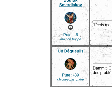
Dourak
Smerdiakov
J'écris mes
Pute :
-6
ma non troppo
Un Dégueulis
Dammit. Ça
des problè
Pute :
-89
chiquée pas chère