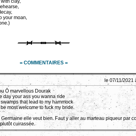
ith clay,
rehearse,
decay,
to your moan,
one.)
= COMMENTAIRES =
le 07/11/2021 
 you Ô marvellous Dourak
e day your ass you wanna ride
e swamps that lead to my hammock
be most welcome to fuck my bride.
à Germaine elle veut bien. Faut y aller au marteau piqueur par co
 plutôt cuirassée.