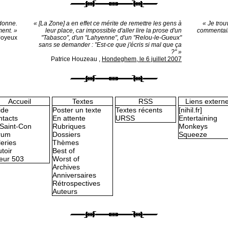
donne.
« [La Zone] a en effet ce mérite de remettre les gens à
« Je trou
ment. »
leur place, car impossible d'aller lire la prose d'un
commentair
 Joyeux
"Tabasco", d'un "Lahyenne", d'un "Relou-le-Gueux"
sans se demander : "Est-ce que j'écris si mal que ça
?" »
Patrice Houzeau
,
Hondeghem, le 6 juillet 2007
Accueil
Textes
RSS
Liens extern
ide
Poster un texte
Textes récents
[nihil.fr]
tacts
En attente
URSS
Entertaining
Saint-Con
Rubriques
Monkeys
rum
Dossiers
Squeeze
eries
Thèmes
toir
Best of
eur 503
Worst of
Archives
Anniversaires
Rétrospectives
Auteurs