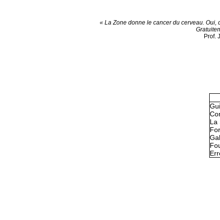
« La Zone donne le cancer du cerveau. Oui, 
Gratuite
Prof.
Gu
Con
La 
Fo
Gal
Fou
Err