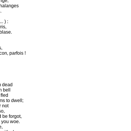
ange,
phalanges
.
. ) :
ris,
blase.
s,
con, parfois !
m dead
n bell
 fled
ms to dwell;
r not
so,
 be forgot,
e you woe.
e,