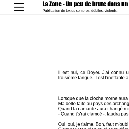
La Zone
- Un peu de brute dans un
Publication de textes sombres, débiles, violents.
coucou gamin
Il est nul, ce Boyer. J'ai connu 
troisième langue. Il est l'ineffable 
Lorsque que la cloche morne aura 
Ma belle faite au pays des archan
Quand la camarde aura changé m
- Quand j's'rai clamcé -, faudra pas 
Oui, oui, je t'aime. Bon, faut m'oubli