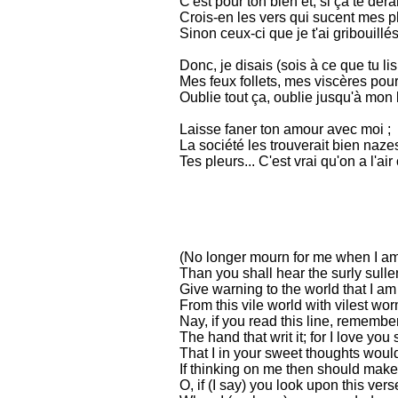
C'est pour ton bien et, si ça te dér
Crois-en les vers qui sucent mes 
Sinon ceux-ci que je t'ai gribouillés
Donc, je disais (sois à ce que tu lis..
Mes feux follets, mes viscères pour
Oublie tout ça, oublie jusqu'à mon 
Laisse faner ton amour avec moi ;
La société les trouverait bien naze
Tes pleurs... C'est vrai qu'on a l'air 
(No longer mourn for me when I a
Than you shall hear the surly sulle
Give warning to the world that I am
From this vile world with vilest wor
Nay, if you read this line, remembe
The hand that writ it; for I love you 
That I in your sweet thoughts would
If thinking on me then should mak
O, if (I say) you look upon this vers