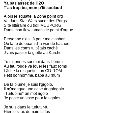
Ya pas assez de H2O
T'as trop bu, mon p'tit soûlaud
Alors je squatte la Zone point org
Va dans Star Wars sucer des Porgs
Site littéraire ou troll MEUPORG
Dans mon flow jamais de point d'orgue
Personne n'est là pour me clasher
Ou faire de ouam d'la viande hâchée
Dans les coms tu t'étais caché
J'vais passer ta glotte au Karcher
Tu mitonnes sur moi dans l'forum
Au feu rouge va jouer les faux roms
Lâche ta disquette, ton CD-ROM
Petit bonhomme, baba au rhum
De la plume je suis l'gigolo,
Il m'manque une case #ngologolo
"Turlupine" un mot rigolo
Je poste un texte pour les golos
Je suis dans le turlutur-fu
Hier je s'rai, demain tu fus