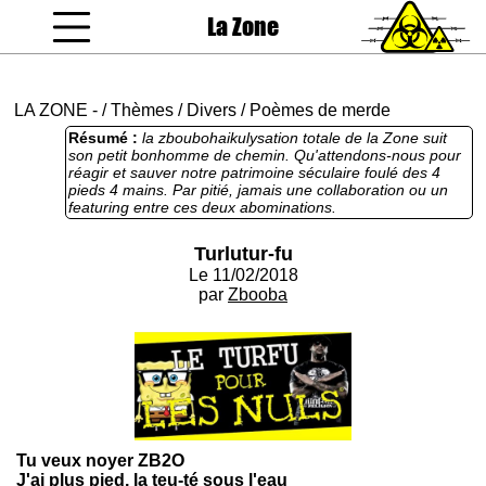
La Zone
coucou gamin
LA ZONE
-
/
Thèmes
/
Divers
/
Poèmes de merde
Résumé :
la zboubohaikulysation totale de la Zone suit
son petit bonhomme de chemin. Qu'attendons-nous pour
réagir et sauver notre patrimoine séculaire foulé des 4
pieds 4 mains. Par pitié, jamais une collaboration ou un
featuring entre ces deux abominations.
Turlutur-fu
Le 11/02/2018
par
Zbooba
Tu veux noyer ZB2O
J'ai plus pied, la teu-té sous l'eau