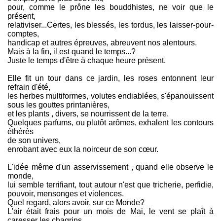
pour, comme le prône les bouddhistes, ne voir que le
présent,
relativiser...Certes, les blessés, les tordus, les laisser-pour-
comptes,
handicap et autres épreuves, abreuvent nos alentours.
Mais à la fin, il est quand le temps...?
Juste le temps d'être à chaque heure présent.
Elle fit un tour dans ce jardin, les roses entonnent leur
refrain d'été,
les herbes multiformes, volutes endiablées, s'épanouissent
sous les gouttes printanières,
et les plants , divers, se nourrissent de la terre.
Quelques parfums, ou plutôt arômes, exhalent les contours
éthérés
de son univers,
enrobant avec eux la noirceur de son cœur.
L'idée même d'un asservissement , quand elle observe le
monde,
lui semble terrifiant, tout autour n'est que tricherie, perfidie,
pouvoir, mensonges et violences.
Quel regard, alors avoir, sur ce Monde?
L'air était frais pour un mois de Mai, le vent se plaît à
caresser les chagrins...