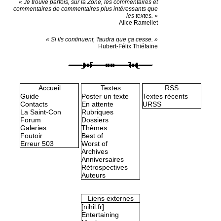
« Je trouve parfois, sur la Zone, les commentaires et
commentaires de commentaires plus intéressants que
les textes. »
Alice Rameliet
« Si ils continuent, 'faudra que ça cesse. »
Hubert-Félix Thiéfaine
Accueil
Textes
RSS
Guide
Poster un texte
Textes récents
Contacts
En attente
URSS
La Saint-Con
Rubriques
Forum
Dossiers
Galeries
Thèmes
Foutoir
Best of
Erreur 503
Worst of
Archives
Anniversaires
Rétrospectives
Auteurs
Liens externes
[nihil.fr]
Entertaining