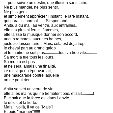
pour suivre un destin, une illusion sans faim.
Ne plus manger, ne plus sentir.
Ne plus gémir............
et simplement apprécier l instant, le rare instant,
qui parait si normal........Si spontané.............
Anita, a du mal, au ventre, aux entrailles,,
elle n a plus ni feu, ni flammes,
elle laisse la musique donner son accord,
aucun remords, aucunes haines,
juste se laisser faire... Mais, cela est déjà trop!
le cheval part au grand galop
et le maître ne suit plus..............tout va trop vite...........
Sa mort la tue tous les jours,
Sa mort n est pas
et ne sera jamais une finalité,
ce n est qu un épouvantail,
une mascarade contre laquelle
on ne peut rien...........
Anita se sert un verre de vin,
elle a les mains qui ne tremblent pas, et sait...........!
Elle sait que la force est dans l envie,
le désir, et la fierté.
Mais... voilà, il ya ce "Mais"!
Et puis "manger"!!!!!!