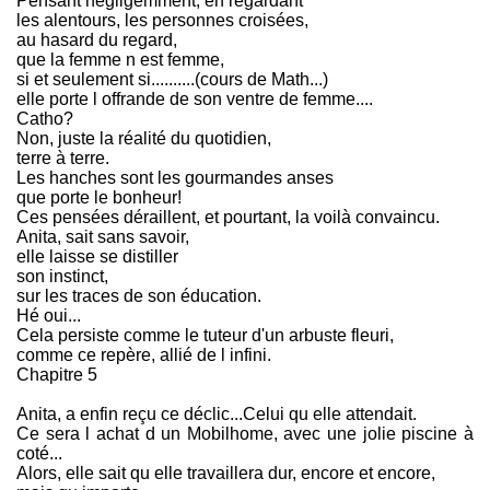
Pensant négligemment, en regardant
les alentours, les personnes croisées,
au hasard du regard,
que la femme n est femme,
si et seulement si..........(cours de Math...)
elle porte l offrande de son ventre de femme....
Catho?
Non, juste la réalité du quotidien,
terre à terre.
Les hanches sont les gourmandes anses
que porte le bonheur!
Ces pensées déraillent, et pourtant, la voilà convaincu.
Anita, sait sans savoir,
elle laisse se distiller
son instinct,
sur les traces de son éducation.
Hé oui...
Cela persiste comme le tuteur d'un arbuste fleuri,
comme ce repère, allié de l infini.
Chapitre 5
Anita, a enfin reçu ce déclic...Celui qu elle attendait.
Ce sera l achat d un Mobilhome, avec une jolie piscine à
coté...
Alors, elle sait qu elle travaillera dur, encore et encore,