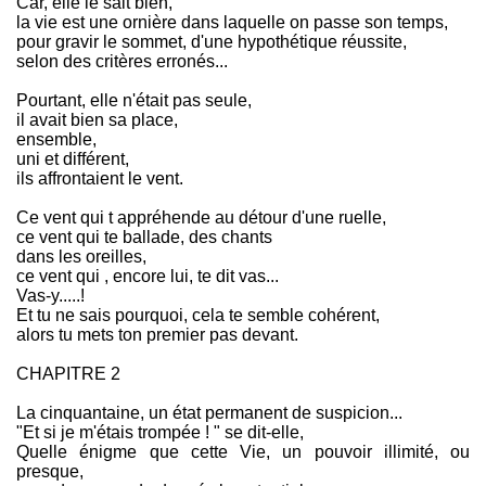
Car, elle le sait bien,
la vie est une ornière dans laquelle on passe son temps,
pour gravir le sommet, d'une hypothétique réussite,
selon des critères erronés...
Pourtant, elle n'était pas seule,
il avait bien sa place,
ensemble,
uni et différent,
ils affrontaient le vent.
Ce vent qui t appréhende au détour d'une ruelle,
ce vent qui te ballade, des chants
dans les oreilles,
ce vent qui , encore lui, te dit vas...
Vas-y.....!
Et tu ne sais pourquoi, cela te semble cohérent,
alors tu mets ton premier pas devant.
CHAPITRE 2
La cinquantaine, un état permanent de suspicion...
"Et si je m'étais trompée ! " se dit-elle,
Quelle énigme que cette Vie, un pouvoir illimité, ou
presque,