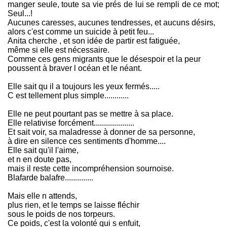
manger seule, toute sa vie prés de lui se rempli de ce mot;
Seul...!
Aucunes caresses, aucunes tendresses, et aucuns désirs,
alors c'est comme un suicide à petit feu...
Anita cherche , et son idée de partir est fatiguée,
même si elle est nécessaire.
Comme ces gens migrants que le désespoir et la peur
poussent à braver l océan et le néant.
Elle sait qu il a toujours les yeux fermés.....
C est tellement plus simple............
Elle ne peut pourtant pas se mettre à sa place.
Elle relativise forcément....................
Et sait voir, sa maladresse à donner de sa personne,
à dire en silence ces sentiments d'homme....
Elle sait qu'il l'aime,
et n en doute pas,
mais il reste cette incompréhension sournoise.
Blafarde balafre..............
Mais elle n attends,
plus rien, et le temps se laisse fléchir
sous le poids de nos torpeurs.
Ce poids, c'est la volonté qui s enfuit,