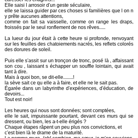
Elle saisi l arrosoir d'un geste séculaire,
elle se laissa guider par ces choses si familières que l on n
y prête aucunes attentions,
comme on fait sa vaisselle, comme on range les draps,
froissés par le seul ronflement de nos rêves.....
La lueur du jour était à cette heure si profonde, renvoyant
sur les feuilles des chatoiements nacrés, les reflets colorés
des dorures de soleil.
Puis elle s'assit sur un tronçon de tronc, posé là , affaissant
son cou , laissant s échapper un souffle lointain, qui avait
tant à dire.
Mais à quoi bon, se dit-elle........!
la sève sait ce qu elle a à faire, et elle ne le sait pas.
Égarée dans un labyrinthe d'expériences, d'éducation, de
devoirs...
Tout est noir!
Les heures qui nous sont données; sont comptées,
elle le sait, impuissante pourtant, devant ces murs qui se
dressent, ou bien, les a-t-elle érigés ?
Chaque étapes râpent un peu plus nos convictions, et
c'est bien là le drame de la maturité.