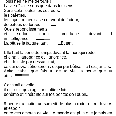
"plus rien ne me déroute"!
La vie n" a de sens que dans les sens...
Sans cela, toutes les couleurs,
les palettes,
les rayonnements, se couvrent de fadeur,
de pâleur, de torpeur..............
Quels rebondissements,
et surtout quelle amertume devant l
inintelligence.....................
La bêtise la fatigue, tant.............Et tant..!
Elle hait la perte de temps devant la mort qui rode,
elle hait l arrogance et l ignorance,
elle déteste par dessus tout,
ce qui devrait être serein , et qui par bêtise, ne l est jamais.
Anita, haha! que fais tu de ta vie, la seule que tu
aies!!!!!!!!!!!!!!!!!!
Constat!! et voilà;
il ne reste qu a agir, une ultime fois,
bohème et itinérante sur les pentes de l oubli..
8 heure du matin, un samedi de plus à roder entre devoirs
et espoir,
entre ces ombres de vie. Le monde est plus que jamais en