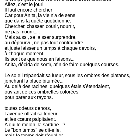
Allez, c'est le jour!
Il faut encore chercher !
Car pour Anita, la vie n'a de sens
que dans la quête quotidienne.
Chercher, chasser, courir, nourrir,
ne pas mourir.....
Mais aussi, se laisser surprendre,
au dépourvu, ne pas tout contraindre,
et juste laisser un temps à chaque devoirs,
à chaque moment.
Ils sont ce que nous en faisons....
Anita, décida de sortir, afin de faire quelques courses.
Le soleil répandait sa lueur, sous les ombres des platanes,
jonchant la place bitumée...
Au delà des racines, quelques étals s'étendaient,
ouvrant de ces ombrelles colorées,
pour parer aux rayons.
toutes odeurs dehors,
l avenue offrait sa teneur,
et les cœurs palpitaient.
A qui le melon, la sardine...?
Le "bon temps" se dit-elle,
mais le temps doit s'oublier.