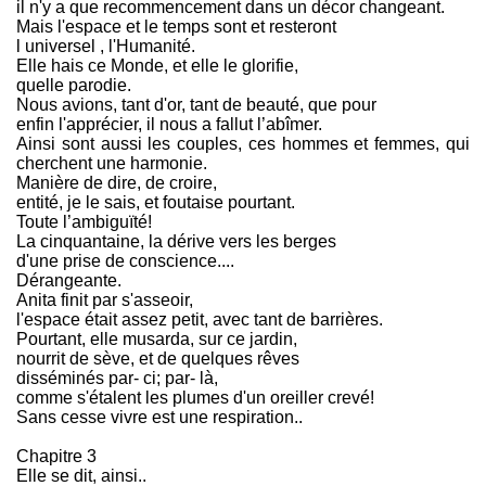
il n'y a que recommencement dans un décor changeant.
Mais l'espace et le temps sont et resteront
l universel , l'Humanité.
Elle hais ce Monde, et elle le glorifie,
quelle parodie.
Nous avions, tant d'or, tant de beauté, que pour
enfin l'apprécier, il nous a fallut l’abîmer.
Ainsi sont aussi les couples, ces hommes et femmes, qui
cherchent une harmonie.
Manière de dire, de croire,
entité, je le sais, et foutaise pourtant.
Toute l’ambiguïté!
La cinquantaine, la dérive vers les berges
d'une prise de conscience....
Dérangeante.
Anita finit par s'asseoir,
l'espace était assez petit, avec tant de barrières.
Pourtant, elle musarda, sur ce jardin,
nourrit de sève, et de quelques rêves
disséminés par- ci; par- là,
comme s'étalent les plumes d'un oreiller crevé!
Sans cesse vivre est une respiration..
Chapitre 3
Elle se dit, ainsi..