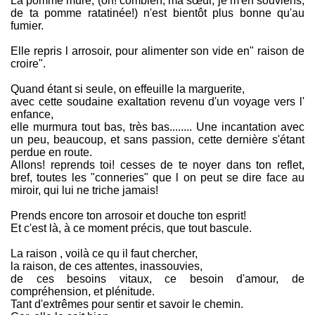
La pomme mure, (oh! combien, ma sœur, je m'en souviens,
de ta pomme ratatinée!) n'est bientôt plus bonne qu'au
fumier.
Elle repris l arrosoir, pour alimenter son vide en" raison de
croire".
Quand étant si seule, on effeuille la marguerite,
avec cette soudaine exaltation revenu d'un voyage vers l'
enfance,
elle murmura tout bas, très bas........ Une incantation avec
un peu, beaucoup, et sans passion, cette dernière s'étant
perdue en route.
Allons! reprends toi! cesses de te noyer dans ton reflet,
bref, toutes les "conneries" que l on peut se dire face au
miroir, qui lui ne triche jamais!
Prends encore ton arrosoir et douche ton esprit!
Et c'est là, à ce moment précis, que tout bascule.
La raison , voilà ce qu il faut chercher,
la raison, de ces attentes, inassouvies,
de ces besoins vitaux, ce besoin d'amour, de
compréhension, et plénitude.
Tant d'extrêmes pour sentir et savoir le chemin.