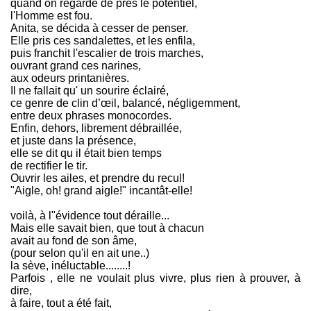
quand on regarde de prés le potentiel,
l'Homme est fou.
Anita, se décida à cesser de penser.
Elle pris ces sandalettes, et les enfila,
puis franchit l'escalier de trois marches,
ouvrant grand ces narines,
aux odeurs printanières.
Il ne fallait qu' un sourire éclairé,
ce genre de clin d’œil, balancé, négligemment,
entre deux phrases monocordes.
Enfin, dehors, librement débraillée,
et juste dans la présence,
elle se dit qu il était bien temps
de rectifier le tir.
Ouvrir les ailes, et prendre du recul!
"Aigle, oh! grand aigle!" incantât-elle!
voilà, à l"évidence tout déraille...
Mais elle savait bien, que tout à chacun
avait au fond de son âme,
(pour selon qu'il en ait une..)
la sève, inéluctable........!
Parfois , elle ne voulait plus vivre, plus rien à prouver, à
dire,
à faire, tout a été fait,