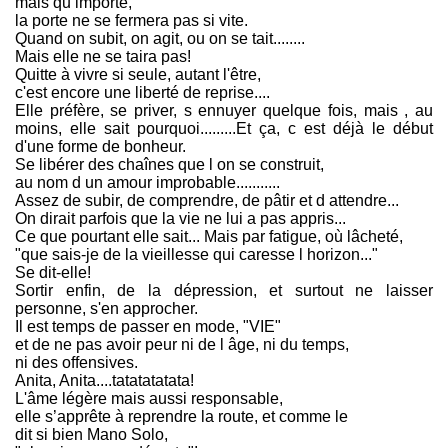
mais qu importe,
la porte ne se fermera pas si vite.
Quand on subit, on agit, ou on se tait........
Mais elle ne se taira pas!
Quitte à vivre si seule, autant l'être,
c'est encore une liberté de reprise....
Elle préfère, se priver, s ennuyer quelque fois, mais , au
moins, elle sait pourquoi.........Et ça, c est déjà le début
d'une forme de bonheur.
Se libérer des chaînes que l on se construit,
au nom d un amour improbable...........
Assez de subir, de comprendre, de pâtir et d attendre...
On dirait parfois que la vie ne lui a pas appris...
Ce que pourtant elle sait... Mais par fatigue, où lâcheté,
"que sais-je de la vieillesse qui caresse l horizon..."
Se dit-elle!
Sortir enfin, de la dépression, et surtout ne laisser
personne, s'en approcher.
Il est temps de passer en mode, "VIE"
et de ne pas avoir peur ni de l âge, ni du temps,
ni des offensives.
Anita, Anita....tatatatatata!
L'âme légère mais aussi responsable,
elle s’apprête à reprendre la route, et comme le
dit si bien Mano Solo,