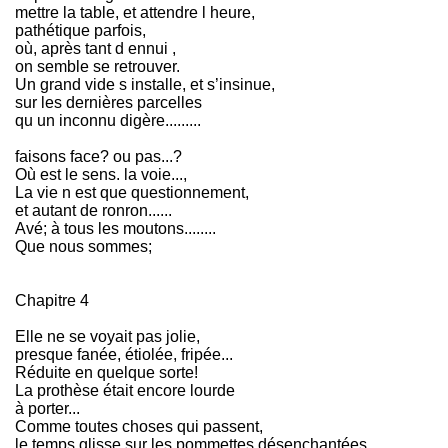
mettre la table, et attendre l heure,
pathétique parfois,
où, après tant d ennui ,
on semble se retrouver.
Un grand vide s installe, et s’insinue,
sur les dernières parcelles
qu un inconnu digère.........
faisons face? ou pas...?
Où est le sens. la voie...,
La vie n est que questionnement,
et autant de ronron......
Avé; à tous les moutons........
Que nous sommes;
Chapitre 4
Elle ne se voyait pas jolie,
presque fanée, étiolée, fripée...
Réduite en quelque sorte!
La prothèse était encore lourde
à porter...
Comme toutes choses qui passent,
le temps glisse sur les pommettes désenchantées.