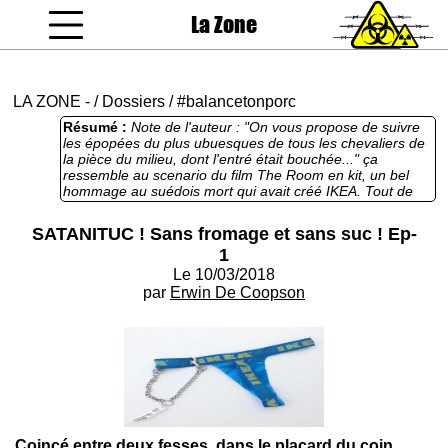
La Zone
coucou gamin
LA ZONE
-
/
Dossiers
/
#balancetonporc
Résumé :
Note de l'auteur : "On vous propose de suivre
les épopées du plus ubuesques de tous les chevaliers de
la pièce du milieu, dont l'entré était bouchée..." ça
ressemble au scenario du film The Room en kit, un bel
hommage au suédois mort qui avait créé IKEA. Tout de
suite rajouté à la rubrique #BalanceTonAucunRapport
SATANITUC ! Sans fromage et sans suc ! Ep-
1
Le 10/03/2018
par
Erwin De Coopson
Coincé entre deux fesses, dans le placard du coin..