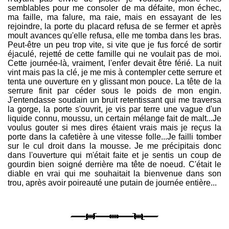
semblables pour me consoler de ma défaite, mon échec,
ma faille, ma falure, ma raie, mais en essayant de les
rejoindre, la porte du placard refusa de se fermer et après
moult avances qu'elle refusa, elle me tomba dans les bras.
Peut-être un peu trop vite, si vite que je fus forcé de sortir
éjaculé, rejetté de cette famille qui ne voulait pas de moi.
Cette journée-là, vraiment, l'enfer devait être férié. La nuit
vint mais pas la clé, je me mis à contempler cette serrure et
tenta une ouverture en y glissant mon pouce. La tête de la
serrure finit par céder sous le poids de mon engin.
J'entendasse soudain un bruit retentissant qui me traversa
la gorge, la porte s'ouvrit, je vis par terre une vague d'un
liquide connu, moussu, un certain mélange fait de malt...Je
voulus gouter si mes dires étaient vrais mais je reçus la
porte dans la cafetière à une vitesse folle...Je failli tomber
sur le cul droit dans la mousse. Je me précipitais donc
dans l'ouverture qui m'était faite et je sentis un coup de
gourdin bien soigné derrière ma tête de noeud. C'était le
diable en vrai qui me souhaitait la bienvenue dans son
trou, après avoir poireauté une putain de journée entière...