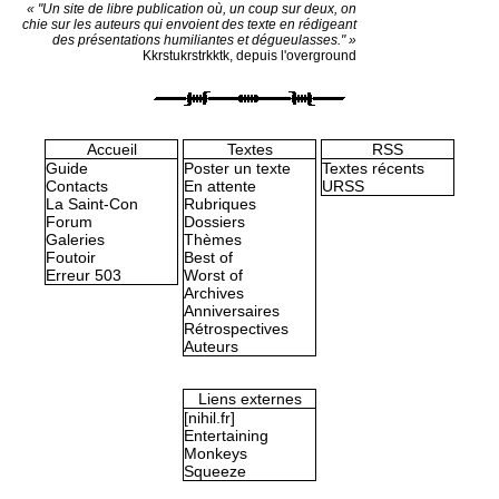
« "Un site de libre publication où, un coup sur deux, on
chie sur les auteurs qui envoient des texte en rédigeant
des présentations humiliantes et dégueulasses." »
Kkrstukrstrkktk, depuis l'overground
Accueil
Textes
RSS
Guide
Poster un texte
Textes récents
Contacts
En attente
URSS
La Saint-Con
Rubriques
Forum
Dossiers
Galeries
Thèmes
Foutoir
Best of
Erreur 503
Worst of
Archives
Anniversaires
Rétrospectives
Auteurs
Liens externes
[nihil.fr]
Entertaining
Monkeys
Squeeze