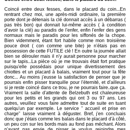
Coincé entre deux fesses, dans le placard du coin...En
rentrant chez moi, une après-midi ordinaire, la première
porte dont je détenais la clé donnait accès à un débarras (
pas très bon) qui donnait lui-même accès ( à condition
d'avoir la clé) au paradis de l'enfer, enfin l'enfer des gens
normaux mais le paradis pour les siffonés de la chope.
Bien videmment, étant fort habile comme mon troisième
pouce droit ( con comme une bite) je n'étais pas en
possession de cette FUTILE clé ! En outre la journée allait
bien se dérouler mais il n'y aurait personne pour marcher
sur le tapis...La pièce où je me trouvais était fort pratique
puisqu'elle possédais pour unique divertissement des
chiottes et un placard à balais, vraiment tout pour la fête
donc... Au moins j'eusse la satisfaction de penser que je
pourrais enfin pisser tranquille pour l'éternité, et d'ailleurs
si je reste coincé dans ce trou, je ne pourrais faire..que ça.
Vraiment la salle d'attente de Belzebuth est chaleureuse
pour les petits et les grands qui ont 3 ou 97 ans. Les
autres, veuillez vous faire admettre tout de suite en tuant
quelqu'un par exemple. Le service " accueil et prise en
charge" laisse vraiment à déguster. Bref, j'en concluais
donc que j'étais comme les balais dans le placard d'à côté,
un peu con sur les bords mais au fond pas méchant. Alors
n'ayant pas envie de pisser je voulus rejoindre mes