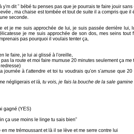
 là y'm dit " bébé tu penses pas que je pourrais te faire jouir san
s levée , ma chaise est tombée et tout de suite il a compris que il é
x une seconde.
 et je me suis approchée de lui, je suis passée derrière lui, lu
délicatesse je me suis approchée de son dos, mes seins tout fr
omprenais pas pourquoi il voulais tenter ça,
e faire, je lui ai glissé à l'oreille,
s pas la route et moi faire mumuse 20 minutes seulement ça me 
 redresse)
 la journée à t'attendre et toi tu voudrais qu'on s'amuse que 20
 me négligerais
et là, tu vois, je fais la bouche de la sale gamine 
j'ai gagné (YES)
in ça use moins le linge tu sais bien"
en me trémoussant et là il se lève et me serre contre lui