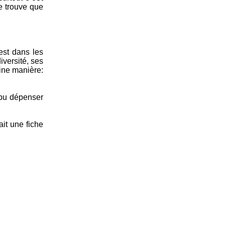
e trouve que
est dans les
iversité, ses
aine manière:
 pu dépenser
ait une fiche