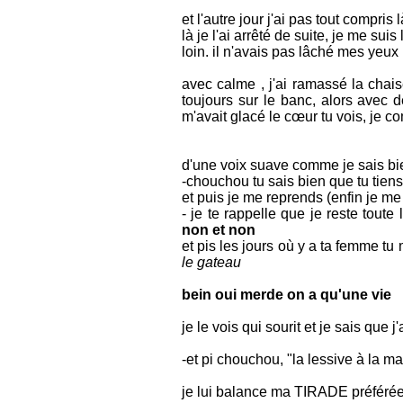
et l'autre jour j'ai pas tout compris
là je l'ai arrêté de suite, je me sui
loin. il n'avais pas lâché mes yeu
avec calme , j'ai ramassé la chaise
toujours sur le banc, alors avec 
m'avait glacé le cœur tu vois, je c
d'une voix suave comme je sais bien l
-chouchou tu sais bien que tu tien
et puis je me reprends (enfin je me
- je te rappelle que je reste toute
non et non
et pis les jours où y a ta femme tu
le gateau
bein oui merde on a qu'une vie
je le vois qui sourit et je sais que 
-et pi chouchou, "la lessive à la ma
je lui balance ma TIRADE préférée 