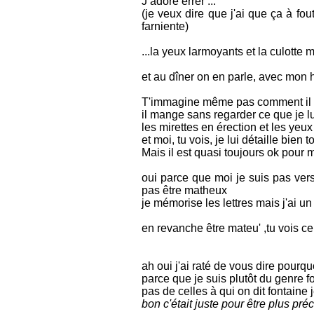
J’adore errer ...
(je veux dire que j'ai que ça à fou
farniente)
...la yeux larmoyants et la culotte 
et au dîner on en parle, avec mo
T'immagine même pas comment il e
il mange sans regarder ce que je l
les mirettes en érection et les yeu
et moi, tu vois, je lui détaille bien
Mais il est quasi toujours ok pour m
oui parce que moi je suis pas versé
pas être matheux
je mémorise les lettres mais j'ai un
en revanche être mateu' ,tu vois ce
ah oui j'ai raté de vous dire pourq
parce que je suis plutôt du genre fo
pas de celles à qui on dit fontaine 
bon c'était juste pour être plus préc