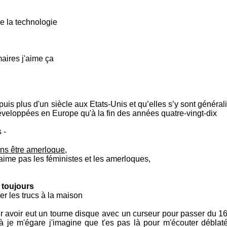
r de la technologie
maires j'aime ça
puis plus d'un siècle aux Etats-Unis et qu’elles s’y sont généra
éveloppées en Europe qu'à la fin des années quatre-vingt-dix
 -
ns être amerloque
,
 j'aime pas les féministes et les amerloques,
 toujours
ler les trucs à la maison
r avoir eut un tourne disque avec un curseur pour passer du 16
à je m'égare j'imagine que t'es pas là pour m'écouter déblat