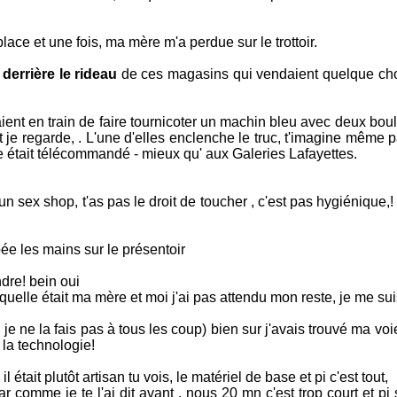
ce et une fois, ma mère m'a perdue sur le trottoir.
derrière le rideau
de ces magasins qui vendaient quelque cho
ient en train de faire tournicoter un machin bleu avec deux bo
t je regarde, . L'une d'elles enclenche le truc, t'imagine mêm
ule était télécommandé - mieux qu' aux Galeries Lafayettes.
n sex shop, t'as pas le droit de toucher , c'est pas hygiénique,!
e les mains sur le présentoir
ndre! bein oui
elle était ma mère et moi j'ai pas attendu mon reste, je me su
je ne la fais pas à tous les coup) bien sur j'avais trouvé ma voi
e la technologie!
 était plutôt artisan tu vois, le matériel de base et pi c'est tout,
ar comme je te l'ai dit avant , nous 20 mn c'est trop court et pi