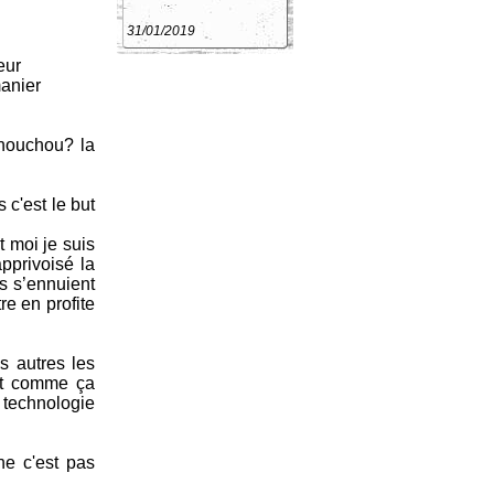
31/01/2019
eur
manier
 chouchou? la
 c'est le but
t moi je suis
pprivoisé la
cs s’ennuient
tre en profite
us autres les
nt comme ça
a technologie
ine c'est pas