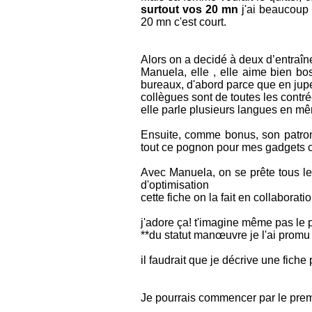
surtout vos 20 mn
j'ai beaucoup 
20 mn c'est court.
Alors on a decidé à deux d’entraîne
Manuela, elle , elle aime bien bo
bureaux, d'abord parce que en jupe 
collègues sont de toutes les contr
elle parle plusieurs langues en m
Ensuite, comme bonus, son patron
tout ce pognon pour mes gadgets c
Avec Manuela, on se prête tous les
d'optimisation
cette fiche on la fait en collaborat
j'adore ça! t'imagine même pas le p
**du statut manœuvre je l'ai promu t
il faudrait que je décrive une fiche
Je pourrais commencer par le pre