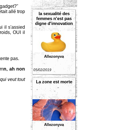
s gadget?"
tait allé trop
la sexualité des
femmes n'est pas
digne d'innovation
i il s'assied
oids, OUI il
Allezonyva
tente pas.
 m
n, ah non
05/02/2019
qui veut tout
La zone est morte
Allezonyva