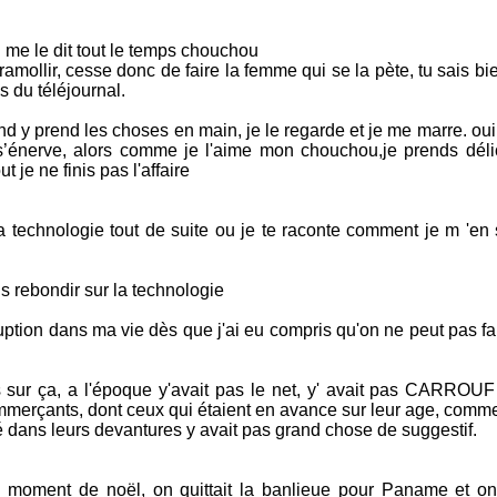
 il me le dit tout le temps chouchou
a ramollir, cesse donc de faire la femme qui se la pète, tu sais b
es du téléjournal.
nd y prend les choses en main, je le regarde et je me marre. oui
s’énerve, alors comme je l'aime mon chouchou,je prends dél
ut je ne finis pas l'affaire
la technologie tout de suite ou je te raconte comment je m 'en
ais rebondir sur la technologie
ruption dans ma vie dès que j'ai eu compris qu'on ne peut pas fa
s sur ça, a l'époque y'avait pas le net, y' avait pas CARROUF
commerçants, dont ceux qui étaient en avance sur leur age, comm
 dans leurs devantures y avait pas grand chose de suggestif.
oment de noël, on quittait la banlieue pour Paname et on 