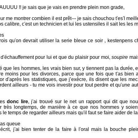
AUUUU !! je sais que je vais en prendre plein mon grade,
our me montrer combien il est prêt--- je sais chouchou t'es'l meill
alibre, c'est un technicien et lui les ustensiles il sait les les 
es
rois qu'on devrait utiliser la serie bleue ce soir , kestenpens
e d'échauffement pour lui et que du plaisir pour moi,
soupire
mais
 que les hommes, les vrais bien sur, y tiennent pas la durée, e
 moins pour les divorces, parce que une fois que t'as bien a
or d'après les statistiques, que j’exècre, ils disent que les me
ardent ailleurs - tu me vois investir pour tout perdre et qu'une au
tres
donc lire
, j'ai trouvé sur le net un rapport qui dit que no
r très longtemps, de manière à ce que nos hommes y soie
 le temps de regarder ailleurs mais qu'il faut se faire aider de l
 pas queue
écrit, j'ai bien tenter de la faire à l'oral mais la bouche ple