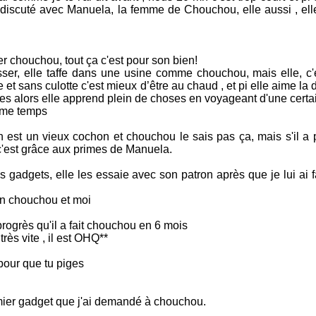
discuté avec Manuela, la femme de Chouchou, elle aussi , ell
r chouchou, tout ça c'est pour son bien!
sser, elle taffe dans une usine comme chouchou, mais elle, c'
et sans culotte c'est mieux d’être au chaud , et pi elle aime la d
ées alors elle apprend plein de choses en voyageant d'une cert
ême temps
 est un vieux cochon et chouchou le sais pas ça, mais s'il a
'est grâce aux primes de Manuela.
 gadgets, elle les essaie avec son patron après que je lui ai f
ion chouchou et moi
rogrès qu'il a fait chouchou en 6 mois
rès vite , il est OHQ**
 pour que tu piges
mier gadget que j'ai demandé à chouchou.