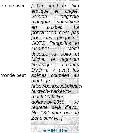
 je rime avec
[ On dirait un film
érotique en crypté,
version originale
mongole sous-titrée
en ouzbek. La
ponctuation c'est pas
pour les pingouins.
GOTO Pangolins et
Licornes. Merci
Jacquie la polio et
Michel le ragondin
trisomique. En bonus
DVD il y avait les
le monde peut
scènes coupées au
montage
https://bonus.usbeketrica.com/article/the-
femtech-market-to-
reach-50-billion-
dollars-by-2050 Je
regrette déjà d'avoir
filé 18€ pour que la
Zone survive. ]
= BIBLIO =