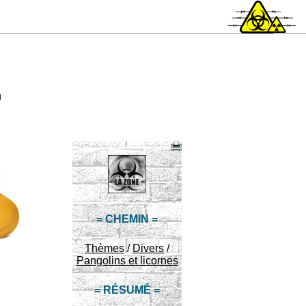
n
= CHEMIN =
Thèmes
/
Divers
/
Pangolins et licornes
= RÉSUMÉ =