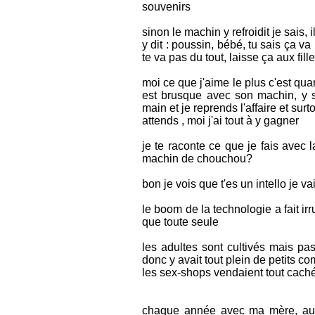
souvenirs
sinon le machin y refroidit je sais,
y dit : poussin, bébé, tu sais ça v
te va pas du tout, laisse ça aux fill
moi ce que j'aime le plus c'est qua
est brusque avec son machin, y 
main et je reprends l'affaire et surto
attends , moi j'ai tout à y gagner
je te raconte ce que je fais avec 
machin de chouchou?
bon je vois que t'es un intello je v
le boom de la technologie a fait ir
que toute seule
les adultes sont cultivés mais pa
donc y avait tout plein de petits 
les sex-shops vendaient tout caché
chaque année avec ma mère, au m