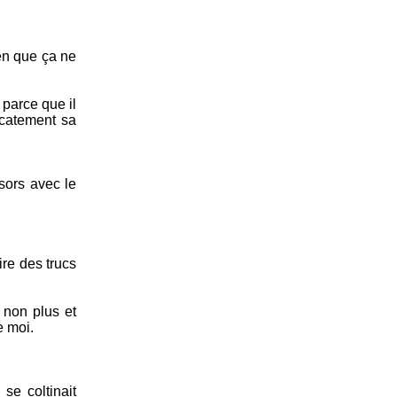
ien que ça ne
 parce que il
icatement sa
 sors avec le
ire des trucs
 non plus et
e moi.
se coltinait