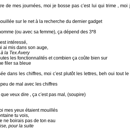
tre de mes journées, moi je bosse pas c'est lui qui trime , moi
mouillée sur le net à la recherche du dernier gadget
n homme (ou avec sa femme), ça dépend des 3*8
st intéressé,
ui ai mis dans son auge,
x
à la Tex Avery
 toutes les fonctionnalités et combien ça coûte bien sur
e filer sa bleue
e dans les chiffres, moi c'est plutôt les lettres, beh oui tout 
 peu de mal avec les chiffres
 que veux dire , ça c'est pas mal, (soupire)
uoi mes yeux étaient mouillés
ntaine tu vois,
je ne boirais pas de ton eau
ise, pour la suite