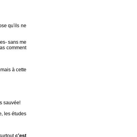
se qu'ils ne
ules- sans me
e pas comment
 mais à cette
is sauvée!
e, les études
 surtout
c'est