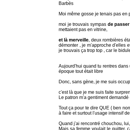
Barbès
Moi même gosse je tenais pas en pla
moi je trouvais sympas
de passer 
mettaient pas en vitrine,
et là merveille
, deux rombières éta
démonter , je m'approche d'elles e
je trouvais ça trop top , car le bid
Aujourd'hui quand tu rentres dans u
époque tout était libre
Donc, sans gène, je me suis occupé
c'est là que je me suis faite surpre
Le patron m'a gentiment demandé qu
Tout ça pour te dire QUE ( ben non 
à faire et surtout l'usage intensif d
Quand j'ai rencontré chouchou, lui, il
Mais sa femme voulait le quitter, c