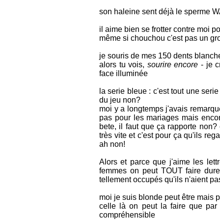
son haleine sent déjà le sperme W
il aime bien se frotter contre moi p
même si chouchou c'est pas un gros c
je souris de mes 150 dents blanch
alors tu vois,
sourire encore
- je c
face illuminée
la serie bleue : c'est tout une seri
du jeu non?
moi y a longtemps j'avais remarqué
pas pour les mariages mais encore
bete, il faut que ça rapporte non? 
très vite et c'est pour ça qu'ils reg
ah non!
Alors et parce que j'aime les let
femmes on peut TOUT faire dure
tellement occupés qu'ils n'aient pas
moi je suis blonde peut être mais
celle là on peut la faire que par 
compréhensible