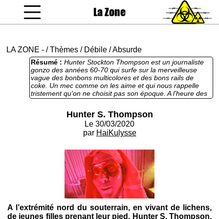
La Zone
coucou gamin
LA ZONE
-
/
Thèmes
/
Débile
/
Absurde
Résumé :
Hunter Stockton Thompson est un journaliste
gonzo des années 60-70 qui surfe sur la merveilleuse
vague des bonbons multicolores et des bons rails de
coke. Un mec comme on les aime et qui nous rappelle
tristement qu'on ne choisit pas son époque. A l'heure des
"réseaux" et de l'idiotie la plus totale, Haiku se la colle bien
devant Las Végas Parano et nous sort un court billet
Hunter S. Thompson
surréaliste emprunt de poésie romantique. Il nous avait
Le 30/03/2020
bien manqué.
par
HaiKulysse
A l’extrémité nord du souterrain, en vivant de lichens,
de jeunes filles prenant leur pied, Hunter S. Thompson,