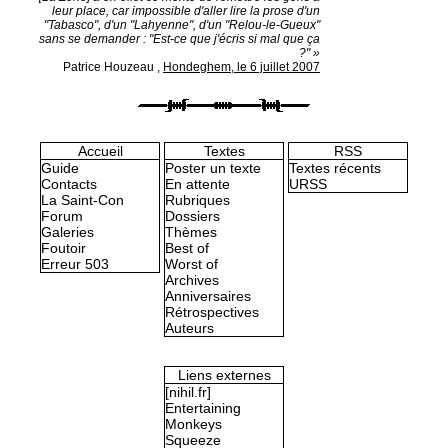
leur place, car impossible d'aller lire la prose d'un
"Tabasco", d'un "Lahyenne", d'un "Relou-le-Gueux"
sans se demander : "Est-ce que j'écris si mal que ça
?" »
Patrice Houzeau
,
Hondeghem, le 6 juillet 2007
Accueil
Textes
RSS
Guide
Poster un texte
Textes récents
Contacts
En attente
URSS
La Saint-Con
Rubriques
Forum
Dossiers
Galeries
Thèmes
Foutoir
Best of
Erreur 503
Worst of
Archives
Anniversaires
Rétrospectives
Auteurs
Liens externes
[nihil.fr]
Entertaining
Monkeys
Squeeze