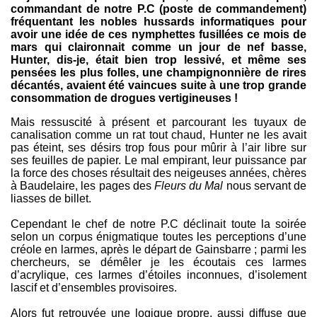
commandant de notre P.C (poste de commandement)
fréquentant les nobles hussards informatiques pour
avoir une idée de ces nymphettes fusillées ce mois de
mars qui claironnait comme un jour de nef basse,
Hunter, dis-je, était bien trop lessivé, et même ses
pensées les plus folles, une champignonnière de rires
décantés, avaient été vaincues suite à une trop grande
consommation de drogues vertigineuses !
Mais ressuscité à présent et parcourant les tuyaux de
canalisation comme un rat tout chaud, Hunter ne les avait
pas éteint, ses désirs trop fous pour mûrir à l’air libre sur
ses feuilles de papier. Le mal empirant, leur puissance par
la force des choses résultait des neigeuses années, chères
à Baudelaire, les pages des
Fleurs du Mal
nous servant de
liasses de billet.
Cependant le chef de notre P.C déclinait toute la soirée
selon un corpus énigmatique toutes les perceptions d’une
créole en larmes, après le départ de Gainsbarre ; parmi les
chercheurs, se démêler je les écoutais ces larmes
d’acrylique, ces larmes d’étoiles inconnues, d’isolement
lascif et d’ensembles provisoires.
Alors fut retrouvée une logique propre, aussi diffuse que