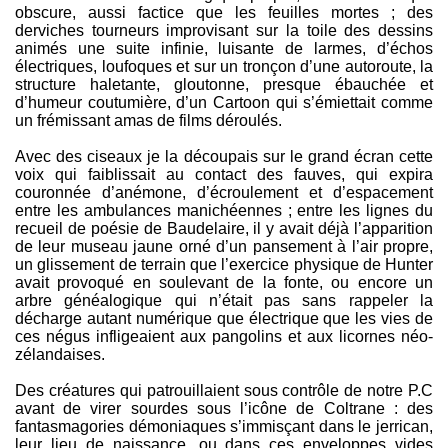
obscure, aussi factice que les feuilles mortes ; des
derviches tourneurs improvisant sur la toile des dessins
animés une suite infinie, luisante de larmes, d’échos
électriques, loufoques et sur un tronçon d’une autoroute, la
structure haletante, gloutonne, presque ébauchée et
d’humeur coutumière, d’un Cartoon qui s’émiettait comme
un frémissant amas de films déroulés.
Avec des ciseaux je la découpais sur le grand écran cette
voix qui faiblissait au contact des fauves, qui expira
couronnée d’anémone, d’écroulement et d’espacement
entre les ambulances manichéennes ; entre les lignes du
recueil de poésie de Baudelaire, il y avait déjà l’apparition
de leur museau jaune orné d’un pansement à l’air propre,
un glissement de terrain que l’exercice physique de Hunter
avait provoqué en soulevant de la fonte, ou encore un
arbre généalogique qui n’était pas sans rappeler la
décharge autant numérique que électrique que les vies de
ces négus infligeaient aux pangolins et aux licornes néo-
zélandaises.
Des créatures qui patrouillaient sous contrôle de notre P.C
avant de virer sourdes sous l’icône de Coltrane : des
fantasmagories démoniaques s’immisçant dans le jerrican,
leur lieu de naissance, ou dans ces enveloppes vides