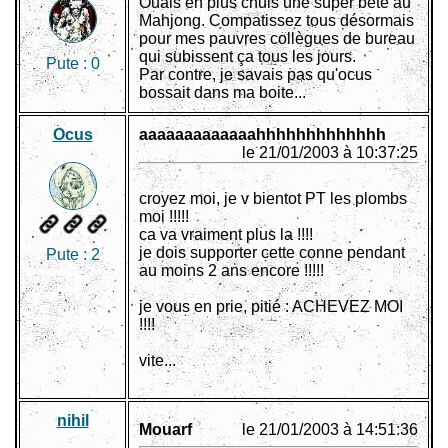
Ouais en plus chuis une super bête au
Mahjong. Compatissez tous désormais
pour mes pauvres collègues de bureau
qui subissent ça tous les jours.
Pute :
0
Par contre, je savais pas qu'ocus
bossait dans ma boite...
Ocus
aaaaaaaaaaaaahhhhhhhhhhhhh
le 21/01/2003 à 10:37:25
croyez moi, je v bientot PT les plombs
moi !!!!!
ca va vraiment plus la !!!!
je dois supporter cette conne pendant
Pute :
2
au moins 2 ans encore !!!!!
je vous en prie, pitié : ACHEVEZ MOI
!!!!
vite...
nihil
Mouarf
le 21/01/2003 à 14:51:36