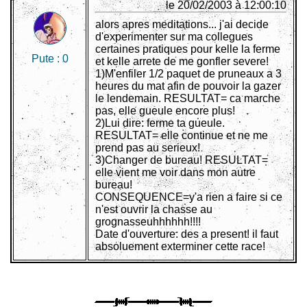
le 20/02/2003 à 12:00:10
alors apres meditations... j'ai decide
d'experimenter sur ma collegues
certaines pratiques pour kelle la ferme
Pute :
0
et kelle arrete de me gonfler severe!
1)M'enfiler 1/2 paquet de pruneaux a 3
heures du mat afin de pouvoir la gazer
le lendemain. RESULTAT= ca marche
pas, elle gueule encore plus!
2)Lui dire: ferme ta gueule.
RESULTAT= elle continue et ne me
prend pas au serieux!
3)Changer de bureau! RESULTAT=
elle vient me voir dans mon autre
bureau!
CONSEQUENCE=y'a rien a faire si ce
n'est ouvrir la chasse au
grognasseuhhhhhh!!!!
Date d'ouverture: des a present! il faut
absoluement exterminer cette race!