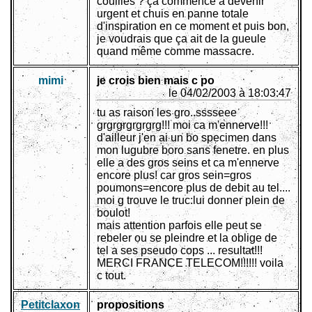
couilles ? ça commence à devenir
urgent et chuis en panne totale
d'inspiration en ce moment et puis bon,
je voudrais que ça ait de la gueule
quand même comme massacre.
mimi
je crois bien mais c po
le 04/02/2003 à 18:03:47
tu as raison les gro..sssseee
grgrgrgrgrgrg!!! moi ca m'ennerve!!!
d'ailleur j'en ai un bo specimen dans
mon lugubre boro sans fenetre. en plus
elle a des gros seins et ca m'ennerve
encore plus! car gros sein=gros
poumons=encore plus de debit au tel....
moi g trouve le truc:lui donner plein de
boulot!
mais attention parfois elle peut se
rebeler ou se pleindre et la oblige de
tel a ses pseudo cops ... resultat!!!
MERCI FRANCE TELECOM!!!!!! voila
c tout.
Petitclaxon
propositions