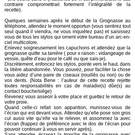
contraire compromettrait fortement l’intégralité de la
recette).
Quelques semaines après le début de la Grognasse au
téléphone, attendez le moment opportun (vous sentirez tout
seul quand il viendra, ne vous inquiétez pas) et saisissez
vous de tous les stylos qui ornent votre bureau d’un arc-en-
ciel multicolore.
Enlevez soigneusement les capuchons et attendez que la
grognasse quitte sa tanière ( pour x raison : vidangeage de
vessie, quête d’eau pour le café ou que sais-je).
Discrètement, enfoncez les stylos, pointe vers le haut, dans
la litière abandonnée. Vous pouvez, pour faciliter la chose
vous aidez d’une paire de ciseaux (rouillés ou non) ou de
vos dents. (Nota Bene : l’auteur de cette recette rejette
toutes responsabilités en cas de maladie(s) dûe(s) au
contact bouche/siège)
Revenez vous asseoir à votre place et guettez le retour de
votre proie.
Quand celle-ci refait son apparition, munissez-vous de
l’écran qui est devant vous. Attendez qu’elle pose son gros
cul aussi vite qu’elle va le relever, et assommez la avec
l’écran (frappez de préférence avec le dos de l’écran pour
pouvoir continuer à vous en servir après).
Sans attendre, écrasez la tronche de la grognasse avec