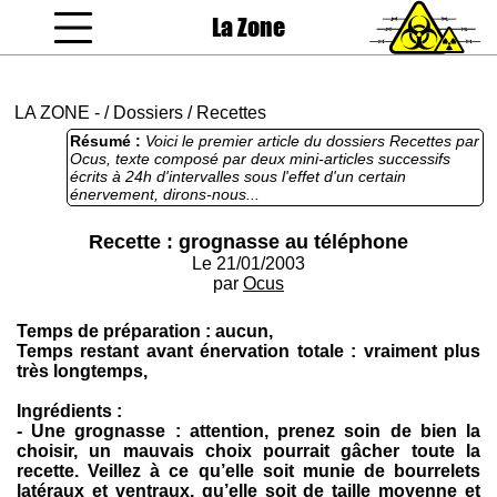
La Zone
coucou gamin
LA ZONE
-
/
Dossiers
/
Recettes
Résumé :
Voici le premier article du dossiers Recettes par
Ocus, texte composé par deux mini-articles successifs
écrits à 24h d'intervalles sous l'effet d'un certain
énervement, dirons-nous...
Recette : grognasse au téléphone
Le 21/01/2003
par
Ocus
Temps de préparation : aucun,
Temps restant avant énervation totale : vraiment plus
très longtemps,
Ingrédients :
- Une grognasse : attention, prenez soin de bien la
choisir, un mauvais choix pourrait gâcher toute la
recette. Veillez à ce qu’elle soit munie de bourrelets
latéraux et ventraux, qu’elle soit de taille moyenne et