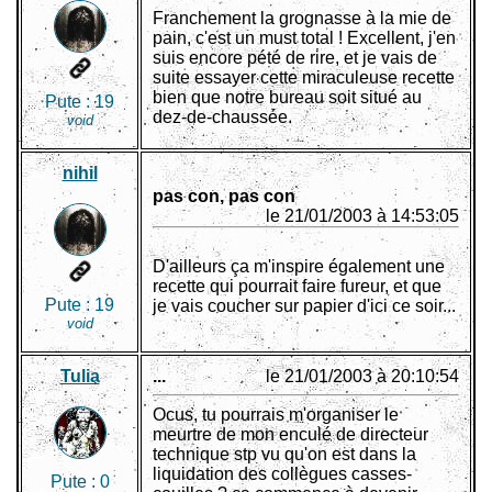
Franchement la grognasse à la mie de
pain, c'est un must total ! Excellent, j'en
suis encore pété de rire, et je vais de
suite essayer cette miraculeuse recette
bien que notre bureau soit situé au
Pute :
19
dez-de-chaussée.
void
nihil
pas con, pas con
le 21/01/2003 à 14:53:05
D'ailleurs ça m'inspire également une
recette qui pourrait faire fureur, et que
Pute :
19
je vais coucher sur papier d'ici ce soir...
void
Tulia
...
le 21/01/2003 à 20:10:54
Ocus, tu pourrais m'organiser le
meurtre de mon enculé de directeur
technique stp vu qu'on est dans la
liquidation des collègues casses-
Pute :
0