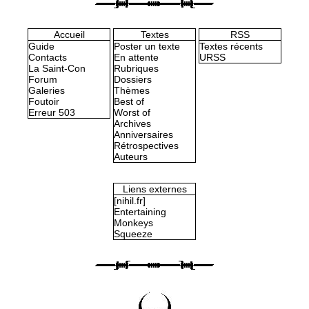
Accueil
Textes
RSS
Guide
Poster un texte
Textes récents
Contacts
En attente
URSS
La Saint-Con
Rubriques
Forum
Dossiers
Galeries
Thèmes
Foutoir
Best of
Erreur 503
Worst of
Archives
Anniversaires
Rétrospectives
Auteurs
Liens externes
[nihil.fr]
Entertaining
Monkeys
Squeeze