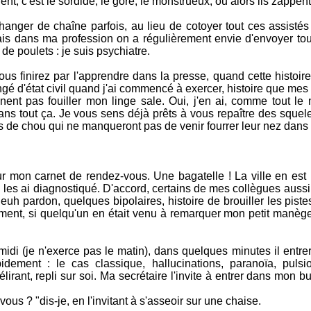
nent, c'est le sordide, le gore, le monstrueux, ou alors ils zappent
hanger de chaîne parfois, au lieu de cotoyer tout ces assistés
is dans ma profession on a régulièrement envie d'envoyer tou
e poulets : je suis psychiatre.
s finirez par l'apprendre dans la presse, quand cette histoire
angé d'état civil quand j'ai commencé à exercer, histoire que mes 
nent pas fouiller mon linge sale. Oui, j'en ai, comme tout l
 dans tout ça. Je vous sens déjà prêts à vous repaître des sque
es de chou qui ne manqueront pas de venir fourrer leur nez dans c
sur mon carnet de rendez-vous. Une bagatelle ! La ville en est p
ui les ai diagnostiqué. D'accord, certains de mes collègues aussi, 
 pardon, quelques bipolaires, histoire de brouiller les pistes.
ment, si quelqu'un en était venu à remarquer mon petit manège.
midi (je n'exerce pas le matin), dans quelques minutes il entr
idement : le cas classique, hallucinations, paranoïa, pulsi
irant, repli sur soi. Ma secrétaire l'invite à entrer dans mon 
us ? "dis-je, en l'invitant à s'asseoir sur une chaise.