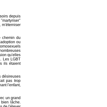
 soirs depuis
"martyriser"
 m'éterniser
le chemin du
l'adoption ou
 homosexuels
s nombreuses
sion qu'elles
ue. Les LGBT
s ils étaient
s désireuses
ait pas trop
ant l'enfant,
avec un grand
 bien lâche.
 de l'élever