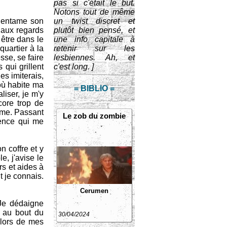
pas si c'était le but.
Notons tout de même
i entame son
un twist discret et
r aux regards
plutôt bien pensé, et
être dans le
une info capitale à
quartier à la
retenir sur les
esse, se faire
lesbiennes. Ah, et
qui grillent
c'est long. ]
les imiterais,
 où habite ma
= BIBLIO =
liser, je m'y
core trop de
alme. Passant
Le zob du zombie
dence qui me
n coffre et y
e, j'avise le
rs et aides à
 je connais.
Cerumen
 Je dédaigne
, au bout du
30/04/2024
 lors de mes