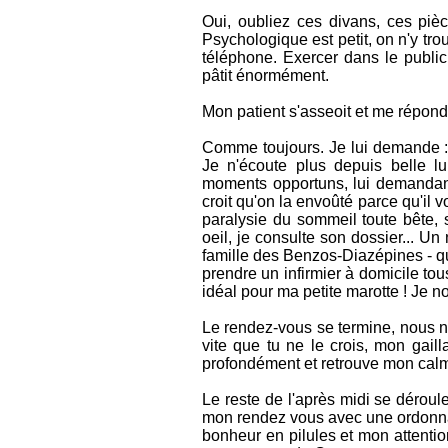
Oui, oubliez ces divans, ces piè
Psychologique est petit, on n'y tro
téléphone. Exercer dans le public
pâtit énormément.
Mon patient s'asseoit et me répond 
Comme toujours. Je lui demande : 
Je n'écoute plus depuis belle lu
moments opportuns, lui demandant 
croit qu'on la envoûté parce qu'il 
paralysie du sommeil toute bête, s
oeil, je consulte son dossier... U
famille des Benzos-Diazépines - que
prendre un infirmier à domicile tous
idéal pour ma petite marotte ! Je 
Le rendez-vous se termine, nous nou
vite que tu ne le crois, mon gaill
profondément et retrouve mon calme
Le reste de l'après midi se déroule
mon rendez vous avec une ordonnanc
bonheur en pilules et mon attentio