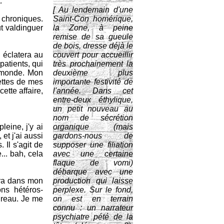
.
[ Au lendemain d'une
 chroniques.
Saint-Con homérique,
t valdinguer
la Zone, à peine
remise de sa gueule
de bois, dresse déjà le
 éclatera au
couvert pour accueillir
patients, qui
très prochainement la
e monde. Mon
deuxième plus
lettes de mes
importante festivité de
ette affaire,
l'année. Dans cet
entre-deux éthylique,
un petit nouveau au
nom de sécrétion
leine, j'y ai
organique (mais
et j'ai aussi
gardons-nous de
 Il s'agit de
supposer une filiation
.. bah, cela
avec une certaine
flaque de vomi)
débarque avec une
era dans mon
production qui laisse
ons hétéros-
perplexe. Sur le fond,
bureau. Je me
on est en terrain
connu : un narrateur
psychiatre pété de la