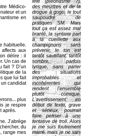
tête (pléonasme ?),
ntre Médico-
des meurtres et de la
inateur et un
drogue à gogo, le tout
omantisme en
saupoudré de
pratiques SM. Mais
tout ça est assez mal
branlé, la syntaxe part
à la cueillette aux
 habituelle.
champignons sans
 affects aux
prévenir, le ton est
 délire : il
tantôt sautillant, tantôt
er. Un cas de
sombre, parfois
 fait ? D'un
lyrique, sans parler
litique de la
des situations
 que lui fait
improbables et
é un candidat
incohérentes qui
rendent l'ensemble
plutôt comique.
rrons... plus
L'avertissement en
is je respire
début de texte, grave
t après.
et sérieux, pourrait
faire penser à une
gne. J'abrège
tentative de troll. Alors
chercher, du
je me suis foutrement
es, range mes
marré, mais je ne sais