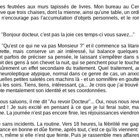
ces feutrées aux murs tapissés de livres. Mon bureau au Ce
uve que trois chaises, dont la mienne, ainsi qu'une table, un ord
 n'encourage pas l'accumulation d'objets personnels, et le r
"Bonjour docteur, c'est pas la joie ces temps-ci vous savez..."
"Qu'est ce qui ne va pas Monsieur ?" et il commence sa litanie
rette, mais conserve un air intéressé, lui balance quelques
parfois de préciser sa pensée, le laissant s'empêtrer dans son
voit des gens à son chevet la nuit, qui se penchent pour le touch
ûrement un effet secondaire du traitement. Quel traitement, au
n neuroleptique atypique, normal dans ce genre de cas, un anxio
lles petites saletés ces machins là - et un somnifère en gouttes
 les soirs. Tiens, tiens, intéressant, ça... Je crois que j'ai trouv
note mentalement son identité et ses coordonnées.
s saluons, il me dit "Au revoir Docteur"... Oui, nous nous reve
ard ! Je suis excité en pensant à ce que je lui ferai subir, ma
. La journée n'est pas encore finie, les réjouissances viendron
 sans incidents. La routine. Vers 18 heures, la fébrilité me ga
e en bonne et dûe forme, après tout, c'est ce qu'ils viennent 
n, même si elle n'est que feinte. Puis je rassemble mes affair