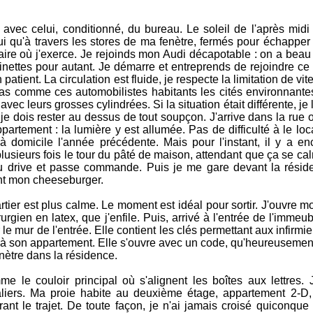
r avec celui, conditionné, du bureau. Le soleil de l'après mid
hui qu'à travers les stores de ma fenètre, fermés pour échappe
ire où j'exerce. Je rejoinds mon Audi décapotable : on a beau 
inettes pour autant. Je démarre et entreprends de rejoindre ce 
patient. La circulation est fluide, je respecte la limitation de vit
as comme ces automobilistes habitants les cités environnantes 
vec leurs grosses cylindrées. Si la situation était différente, je 
je dois rester au dessus de tout soupçon. J'arrive dans la rue
partement : la lumière y est allumée. Pas de difficulté à le loca
 à domicile l'année précédente. Mais pour l'instant, il y a en
plusieurs fois le tour du pâté de maison, attendant que ça se c
 au drive et passe commande. Puis je me gare devant la rési
nt mon cheeseburger.
rtier est plus calme. Le moment est idéal pour sortir. J'ouvre mo
rgien en latex, que j'enfile. Puis, arrivé à l'entrée de l'immeubl
r le mur de l'entrée. Elle contient les clés permettant aux infirmie
 à son appartement. Elle s'ouvre avec un code, qu'heureusement
nètre dans la résidence.
mme le couloir principal où s'alignent les boîtes aux lettres.
scaliers. Ma proie habite au deuxième étage, appartement 2-D
ant le trajet. De toute façon, je n'ai jamais croisé quiconque