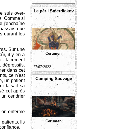
Le péril Smerdiakov
e suis over-
ns. Comme si
ue j'enchaîne
 passais que
s durant les
ares. Sur une
Cerumen
r, il y en a
u clairement
, dépressifs,
17/07/2022
ner dans cet
nts, ce n'est
Camping Sauvage
, un patient
i faisait sa
ivé cet après
à un cendrier
ù on enferme
Cerumen
patients. Ils
 confiance.