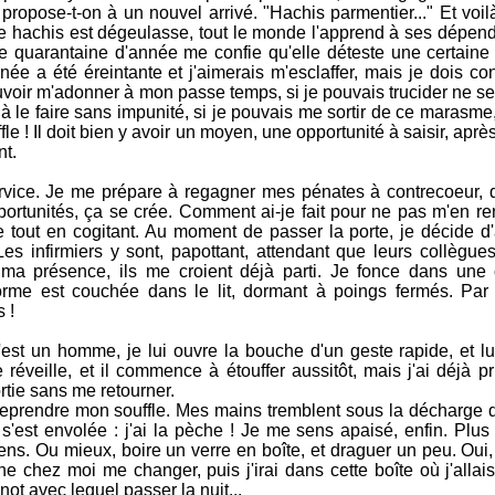
ropose-t-on à un nouvel arrivé. "Hachis parmentier..." Et voil
e hachis est dégeulasse, tout le monde l'apprend à ses dépend
e quarantaine d'année me confie qu'elle déteste une certaine
ée a été éreintante et j'aimerais m'esclaffer, mais je dois co
uvoir m'adonner à mon passe temps, si je pouvais trucider ne se
e à le faire sans impunité, si je pouvais me sortir de ce marasme,
le ! Il doit bien y avoir un moyen, une opportunité à saisir, après 
nt.
 service. Je me prépare à regagner mes pénates à contrecoeur, 
pportunités, ça se crée. Comment ai-je fait pour ne pas m'en r
e tout en cogitant. Au moment de passer la porte, je décide d'a
es infirmiers y sont, papottant, attendant que leurs collègues
ma présence, ils me croient déjà parti. Je fonce dans une
orme est couchée dans le lit, dormant à poings fermés. Par
 !
est un homme, je lui ouvre la bouche d'un geste rapide, et lu
réveille, et il commence à étouffer aussitôt, mais j'ai déjà p
ortie sans me retourner.
 reprendre mon souffle. Mes mains tremblent sous la décharge d
s'est envolée : j'ai la pèche ! Je me sens apaisé, enfin. Plus
, tiens. Ou mieux, boire un verre en boîte, et draguer un peu. Oui, 
e chez moi me changer, puis j'irai dans cette boîte où j'allais
not avec lequel passer la nuit...