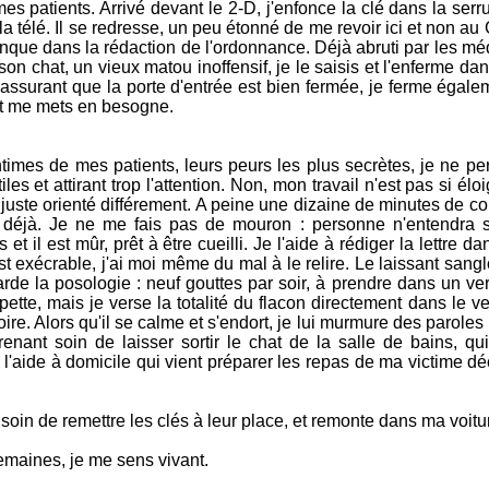
es patients. Arrivé devant le 2-D, j'enfonce la clé dans la serrur
a télé. Il se redresse, un peu étonné de me revoir ici et non au 
onque dans la rédaction de l'ordonnance. Déjà abruti par les mé
on chat, un vieux matou inoffensif, je le saisis et l'enferme dan
'assurant que la porte d'entrée est bien fermée, je ferme égale
et me mets en besogne.
ntimes de mes patients, leurs peurs les plus secrètes, je ne p
es et attirant trop l'attention. Non, mon travail n'est pas si élo
t juste orienté différement. A peine une dizaine de minutes de c
e déjà. Je ne me fais pas de mouron : personne n'entendra 
t il est mûr, prêt à être cueilli. Je l'aide à rédiger la lettre dan
t exécrable, j'ai moi même du mal à le relire. Le laissant sangl
arde la posologie : neuf gouttes par soir, à prendre dans un ve
pette, mais je verse la totalité du flacon directement dans le 
boire. Alors qu'il se calme et s'endort, je lui murmure des paroles
renant soin de laisser sortir le chat de la salle de bains, qu
 l'aide à domicile qui vient préparer les repas de ma victime d
soin de remettre les clés à leur place, et remonte dans ma voitu
emaines, je me sens vivant.