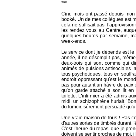
***
Cinq mois ont passé depuis mon de
booké. Un de mes collègues est mo
cela ne suffisait pas, l'approvisi
les rendez vous au Centre, auquel
quelques heures par semaine, mais
week-ends.
Le service dont je dépends est le 
année, il ne désemplit pas, même 
deux-trois qui sont comme qui dir
animés de pulsions antisociales irr
tous psychotiques, tous en souffra
endroit oppressant qu'est le monde 
pas pour autant un hâvre de paix 
qu'on garde attaché à son lit en 
toilette. L'infirmier a été admis 
midi, un schizophrène hurlait "Bon
du fumoir, sûrement persuadé qu'un
Une vraie maison de fous ! Pas com
d'autres sortes de timbrés durant 
C'est l'heure du repas, que je pren
doivent se sentir proches de moi, il