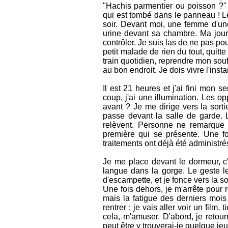
"Hachis parmentier ou poisson ?" p
qui est tombé dans le panneau ! L
soir. Devant moi, une femme d'un
urine devant sa chambre. Ma journ
contrôler. Je suis las de ne pas po
petit malade de rien du tout, quitt
train quotidien, reprendre mon souff
au bon endroit. Je dois vivre l'insta
Il est 21 heures et j'ai fini mon
coup, j'ai une illumination. Les o
avant ? Je me dirige vers la sorti
passe devant la salle de garde. L
relèvent. Personne ne remarque 
première qui se présente. Une f
traitements ont déjà été administrés
Je me place devant le dormeur, c'
langue dans la gorge. Le geste le 
d'escampette, et je fonce vers la s
Une fois dehors, je m'arrête pour
mais la fatigue des derniers mois 
rentrer : je vais aller voir un film
cela, m'amuser. D'abord, je retourn
peut être y trouverai-je quelque jeu