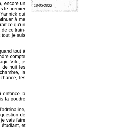
à, encore un
10/05/2022
s le premier
 Yannick qui
ntinuer à me
rait ce qu'un
 de ce train-
tout, je suis
quand tout à
endre compte
gir. Vite, je
 de nuit les
 chambre, la
 chance, les
i enfonce la
ris la poudre
'adrénaline,
 question de
je vais faire
 étudiant, et