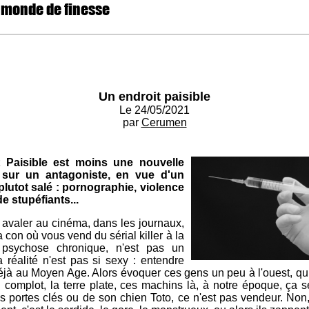
 monde de finesse
Un endroit paisible
Le 24/05/2021
par
Cerumen
Paisible est moins une nouvelle
n sur un antagoniste, en vue d'un
 plutot salé : pornographie, violence
 stupéfiants...
 avaler au cinéma, dans les journaux,
a con où vous vend du sérial killer à la
 psychose chronique, n'est pas un
réalité n'est pas si sexy : entendre
déjà au Moyen Age. Alors évoquer ces gens un peu à l'ouest, qu
 complot, la terre plate, ces machins là, à notre époque, ça 
les portes clés ou de son chien Toto, ce n'est pas vendeur. Non