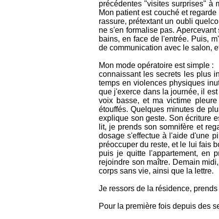
précédentes "visites surprises" à m
Mon patient est couché et regarde l
rassure, prétextant un oubli quelc
ne s'en formalise pas. Apercevant s
bains, en face de l'entrée. Puis, m
de communication avec le salon, 
Mon mode opératoire est simple :
connaissant les secrets les plus i
temps en violences physiques inutil
que j'exerce dans la journée, il es
voix basse, et ma victime pleur
étouffés. Quelques minutes de plus e
explique son geste. Son écriture es
lit, je prends son somnifère et reg
dosage s'effectue à l'aide d'une pi
préoccuper du reste, et le lui fais 
puis je quitte l'appartement, en p
rejoindre son maître. Demain midi,
corps sans vie, ainsi que la lettre.
Je ressors de la résidence, prends 
Pour la première fois depuis des s