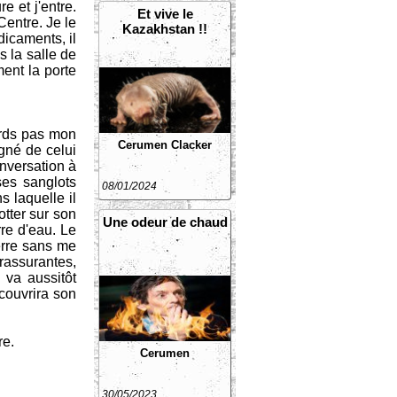
e et j'entre.
Et vive le
Centre. Je le
Kazakhstan !!
dicaments, il
s la salle de
ment la porte
erds pas mon
Cerumen
Clacker
igné de celui
onversation à
ses sanglots
08/01/2024
s laquelle il
otter sur son
Une odeur de chaud
rre d'eau. Le
verre sans me
 rassurantes,
i va aussitôt
écouvrira son
re.
Cerumen
30/05/2023