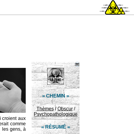
= CHEMIN =
Thèmes
/
Obscur
/
Psychopathologique
i croient aux
serait comme
= RÉSUMÉ =
, les gens, à