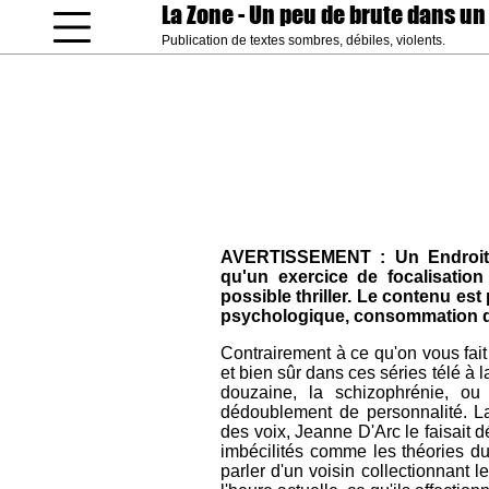
La Zone
- Un peu de brute dans un
Publication de textes sombres, débiles, violents.
coucou gamin
AVERTISSEMENT : Un Endroit 
qu'un exercice de focalisatio
possible thriller. Le contenu est
psychologique, consommation de
Contrairement à ce qu'on vous fait
et bien sûr dans ces séries télé à l
douzaine, la schizophrénie, ou
dédoublement de personnalité. La 
des voix, Jeanne D'Arc le faisait 
imbécilités comme les théories du
parler d'un voisin collectionnant 