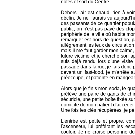
notes et sort du Centre.
Dehors l'air est chaud, rien à voi
déclin. Je ne l'aurais vu aujourd'
des passants de ce quartier popula
public, on n'est pas payé des clop
périphérie de la ville où habite mon 
remarquer est hors de question, p
allègrement les feux de circulation a
mais il me faut garder mon calme, 
future victime et je cherche son ap
suis déjà rendu lors d'une visite
passage dans la rue, je fais donc 
devant un fast-food, je m'arrête
préoccupe, et patiente en mangea
Alors que je finis mon soda, le qua
prélève une paire de gants de chiru
sécuriclé, une petite boîte fixée su
domicile de mon patient d'accéder
Une fois les clés récupérées, je pé
L'entrée est petite et propre, co
l'ascenseur, lui préférant les e
couloir. Je ne croise personne dur