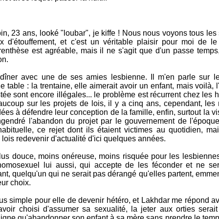
bin, 23 ans, looké "loubar", je kiffe ! Nous nous voyons tous les
x d'étouffement, et c'est un véritable plaisir pour moi de le 
nthèse est agréable, mais il ne s'agit que d'un passe temps,
on.
s dîner avec une de ses amies lesbienne. Il m'en parle sur 
ne table : la trentaine, elle aimerait avoir un enfant, mais voilà, 
ée sont encore illégales... le problème est récurrent chez les
aucoup sur les projets de lois, il y a cinq ans, cependant, le
s à défendre leur conception de la famille, enfin, surtout la vi
engendré l'abandon du projet par le gouvernement de l'époq
abituelle, ce rejet dont ils étaient victimes au quotidien, mai
 lois redevenir d'actualité d'ici quelques années.
 plus douce, moins onéreuse, moins risquée pour les lesbienne
 homosexuel lui aussi, qui accepte de les féconder et ne ser
ant, quelqu'un qui ne serait pas dérangé qu'elles partent, emmen
ur choix.
plus simple pour elle de devenir hétéro, et Lakhdar me répond 
voir choisi d'assumer sa sexualité, la jeter aux orties serait
ligne qu'abandonner son enfant à sa mère sans prendre le temps