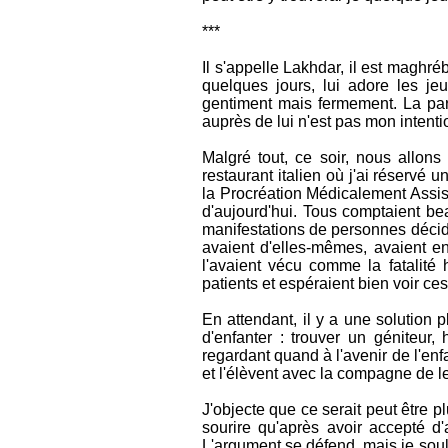
***
Il s'appelle Lakhdar, il est maghré
quelques jours, lui adore les jeu
gentiment mais fermement. La pare
auprès de lui n'est pas mon intenti
Malgré tout, ce soir, nous allon
restaurant italien où j'ai réservé u
la Procréation Médicalement Assist
d'aujourd'hui. Tous comptaient be
manifestations de personnes décidée
avaient d'elles-mêmes, avaient 
l'avaient vécu comme la fatalité h
patients et espéraient bien voir ces
En attendant, il y a une solution
d'enfanter : trouver un géniteur,
regardant quand à l'avenir de l'enf
et l'élèvent avec la compagne de le
J'objecte que ce serait peut être 
sourire qu'après avoir accepté d'a
L'argument se défend, mais je sou