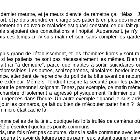
rnier meurtre, et je meurs d'envie de remettre ça. Hélas ! J
rt, et je dois prendre en charge ses patients en plus des mie
onnement en nouveaux malades est quasi constant, ce qui fait q
s s'ajoutent des consultations à l'hôpital. Auparavant, je n'y
 ces temps-ci j'y suis matin et soir, sans compter les garde
plus grand de l'établissement, et les chambres libres y sont r
si les patients ne sont pas nécessairement les mêmes. Bien sû
ait ici "à demeure", parce que inaptes à sortir, suicidaires o
épressibles. Les autres, schizophrènes, bipolaires, borderlines
nce, attendent de reprendre du poil de la bête avant de retour
extérieur. Même si l'endroit respire la sécurité pour les patie
pour le personnel soignant. Tenez, par exemple, ce matin même
chambre d'isolement a agressé physiquement l'infirmier qui lu
aux urgences dans l'heure. Un autre exemple : quand je suis arr
jour les connards, ça fait du bien de m'écouter parler hein ?" 
 micro était caché là.
me celles de la télé... quoique les lofts truffés de caméras o
l'été présentent quelques points communs.
ds, une fois n'est pas coutume, dans la salle commune avec les 
 pourrait y avoir de futures proies parmi eux, autant gagner leur