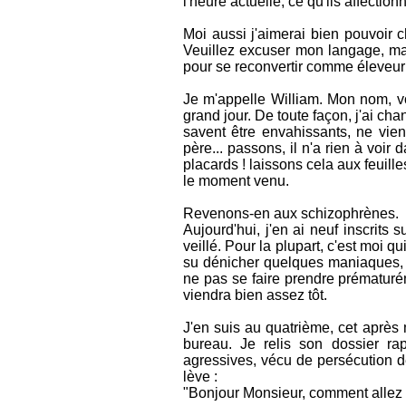
l'heure actuelle, ce qu'ils affection
Moi aussi j'aimerai bien pouvoir c
Veuillez excuser mon langage, ma
pour se reconvertir comme éleveur d
Je m'appelle William. Mon nom, vou
grand jour. De toute façon, j'ai ch
savent être envahissants, ne vien
père... passons, il n'a rien à voir
placards ! laissons cela aux feuill
le moment venu.
Revenons-en aux schizophrènes.
Aujourd'hui, j'en ai neuf inscrits 
veillé. Pour la plupart, c'est moi q
su dénicher quelques maniaques, euh
ne pas se faire prendre prématuré
viendra bien assez tôt.
J'en suis au quatrième, cet après 
bureau. Je relis son dossier rap
agressives, vécu de persécution dél
lève :
"Bonjour Monsieur, comment allez vo