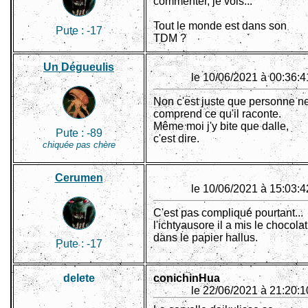
commenter, je vois...
Tout le monde est dans son
Pute :
-17
TDM ?
Un Dégueulis
le 10/06/2021 à 00:36:4
Non c'est juste que personne n
comprend ce qu'il raconte.
Même moi j'y bite que dalle,
Pute :
-89
c'est dire.
chiquée pas chère
Cerumen
le 10/06/2021 à 15:03:4
C'est pas compliqué pourtant...
l'ichtyausore il a mis le chocolat
dans le papier hallus.
Pute :
-17
delete
conichinHua
le 22/06/2021 à 21:20:1