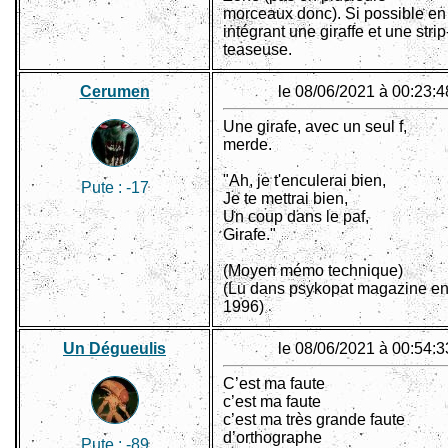
morceaux donc). Si possible en
intégrant une giraffe et une strip
teaseuse.
Cerumen
le 08/06/2021 à 00:23:4
Une girafe, avec un seul f,
merde.
"Ah, je t'enculerai bien,
Pute :
-17
Je te mettrai bien,
Un coup dans le paf,
Girafe."
(Moyen mémo technique)
(Lu dans psykopat magazine e
1996)
Un Dégueulis
le 08/06/2021 à 00:54:3
C’est ma faute
c’est ma faute
c’est ma très grande faute
d’orthographe
Pute :
-89