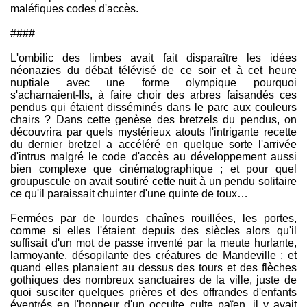
maléfiques codes d'accès.
####
L'ombilic des limbes avait fait disparaître les idées
néonazies du débat télévisé de ce soir et à cet heure
nuptiale avec une forme olympique pourquoi
s'acharnaient-Ils, à faire choir des arbres faisandés ces
pendus qui étaient disséminés dans le parc aux couleurs
chairs ? Dans cette genèse des bretzels du pendus, on
découvrira par quels mystérieux atouts l'intrigante recette
du dernier bretzel a accéléré en quelque sorte l'arrivée
d'intrus malgré le code d'accès au développement aussi
bien complexe que cinématographique ; et pour quel
groupuscule on avait soutiré cette nuit à un pendu solitaire
ce qu'il paraissait chuinter d'une quinte de toux…
Fermées par de lourdes chaînes rouillées, les portes,
comme si elles l'étaient depuis des siècles alors qu'il
suffisait d'un mot de passe inventé par la meute hurlante,
larmoyante, désopilante des créatures de Mandeville ; et
quand elles planaient au dessus des tours et des flèches
gothiques des nombreux sanctuaires de la ville, juste de
quoi susciter quelques prières et des offrandes d'enfants
éventrés en l'honneur d'un occulte culte païen, il y avait