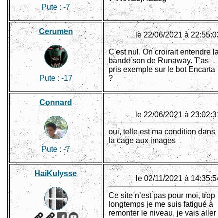
Pute :
-7
Cerumen
le 22/06/2021 à 22:55:0
C'est nul. On croirait entendre l
bande son de Runaway. T'as
pris exemple sur le bot Encarta
Pute :
-17
?
Connard
le 22/06/2021 à 23:02:3
oui, telle est ma condition dans
la cage aux images
Pute :
-7
HaiKulysse
le 02/11/2021 à 14:35:5
Ce site n’est pas pour moi, trop
longtemps je me suis fatigué à
remonter le niveau, je vais aller