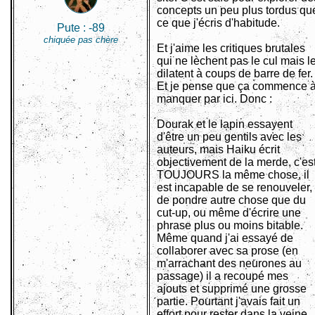
concepts un peu plus tordus qu
ce que j'écris d'habitude.
Pute :
-89
chiquée pas chère
Et j'aime les critiques brutales
qui ne lèchent pas le cul mais l
dilatent à coups de barre de fer.
Et je pense que ça commence 
manquer par ici. Donc :
Dourak et le lapin essayent
d'être un peu gentils avec les
auteurs, mais Haiku écrit
objectivement de la merde, c'es
TOUJOURS la même chose, il
est incapable de se renouveler,
de pondre autre chose que du
cut-up, ou même d'écrire une
phrase plus ou moins bitable.
Même quand j'ai essayé de
collaborer avec sa prose (en
m'arrachant des neurones au
passage) il a recoupé mes
ajouts et supprimé une grosse
partie. Pourtant j'avais fait un
effort pour rester dans la veine