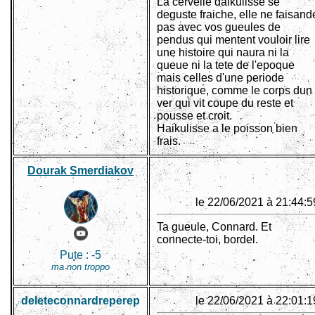
La cervelle daikulisse se
deguste fraiche, elle ne faisand
pas avec vos gueules de
pendus qui mentent vouloir lire
une histoire qui naura ni la
queue ni la tete de l'epoque
mais celles d'une periode
historique, comme le corps dun
ver qui vit coupe du reste et
pousse et croit.
Haikulisse a le poisson bien
frais.
Dourak Smerdiakov
le 22/06/2021 à 21:44:5
Ta gueule, Connard. Et
connecte-toi, bordel.
Pute :
-5
ma non troppo
deleteconnardreperep
le 22/06/2021 à 22:01:1