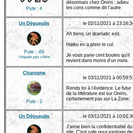
désormais chez Oniris ; adieu
les cons comme dit l’autre
Pute :
4
Un Dégueulis
le 02/11/2021 à 23:16:3
Ah tiens, un dramatic exit.
Haiku en a plein le cul.
Pute :
-89
Je vous parie cent boules qu'il
chiquée pas chère
revient dans moins d'un mois.
Charogne
le 03/11/2021 à 00:59:5
Rends toi à l'évidence. Le futur
de la littérature est sur Oniris,
certainement pas sur La Zone.
Pute :
2
Un Dégueulis
le 03/11/2021 à 10:01:3
J'aime bien la confidentialité du
site. C'est safe pour explorer de