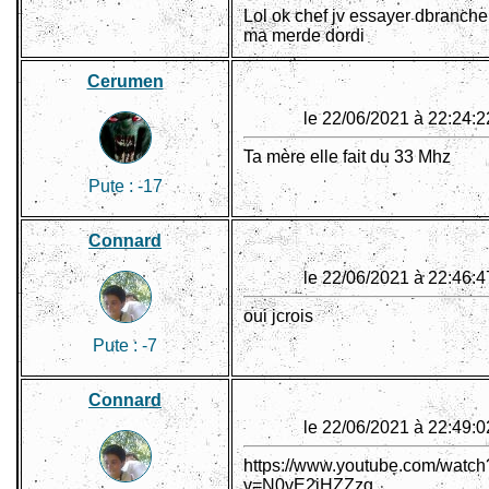
Lol ok chef jv essayer dbranche
ma merde dordi
Cerumen
le 22/06/2021 à 22:24:2
Ta mère elle fait du 33 Mhz
Pute :
-17
Connard
le 22/06/2021 à 22:46:4
oui jcrois
Pute :
-7
Connard
le 22/06/2021 à 22:49:0
https://www.youtube.com/watch
v=N0vE2jHZZzg