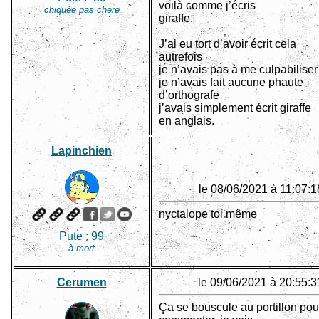
voilà comme j’écris
chiquée pas chère
giraffe.
J’ai eu tort d’avoir écrit cela
autrefois
je n’avais pas à me culpabiliser
je n’avais fait aucune phaute
d’orthografe
j’avais simplement écrit giraffe
en anglais.
Lapinchien
le 08/06/2021 à 11:07:1
nyctalope toi même
Pute :
99
à mort
Cerumen
le 09/06/2021 à 20:55:3
Ça se bouscule au portillon pou