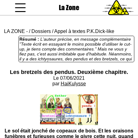
La Zone
coucou gamin
LA ZONE
-
/
Dossiers
/
Appel à textes P.K.Dick-like
Résumé :
L'auteur précise, en message complémentaire
"Texte écrit en essayant le moins possible d’utiliser le cut-
up, je tiens compte des commentaires." Mais ne vous y
fiez pas, c'est aussi imbitable que d'habitude. Néanmoins,
il y a des ichtyosaures, des pendus et des bretzels, ce qui
rattrape tout. À noter que, comme l'indique le titre (ma foi
très pertinent), il s'agit d'une suite. Je vous laisse chercher
Les bretzels des pendus. Deuxième chapitre.
le premier chapitre tout seuls comme des grands, ça vous
Le 07/06/2021
occupera. Sinon, vous pouvez aussi (re)lire l'Ancien
Testament, Esther 7,1-3, dans lequel vous retrouverez
par
HaiKulysse
des bretzels et des pendus (d'ichtyosaures point,
malheureusement, ou alors bien cachés) Comme quoi, on
peut se culturer en lisant HaiKulysse, pour peu qu'on ait
l'esprit curieux.
Le sol était jonché de copeaux de bois. Et les oraisons
funèbres et furieuses comme le givre cette nuit, quand