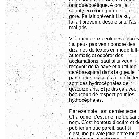
onirique/poétique. Alors j'ai
saboté en mode porno scato
gore. Fallait prévenir Haiku,
fallait prévenir, désolé si tu l'as
mal pris.
V'là mon deux centimes d'euros
: tu peux pas venir pondre des
dizaines de textes en mode full-
automatic et espérer des
acclamations, sauf si tu veux
recevoir de la bave et du fluide
cérébro-spinal dans la gueule
parce que les seuls à te féliciter
sont des hydrocéphales de
quatorze ans. Et je dis ça avec
beaucoup de respect pour les
hydrocéphales.
Par exemple : ton dernier texte,
Charogne, c'est une merde san
nom. C'est honteux d'écrire et d
publier un truc pareil, sauf si
c'est une private joke entre toi e