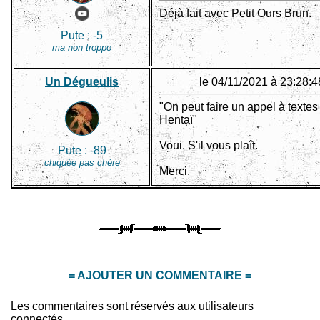
Déjà fait avec Petit Ours Brun.
Pute :
-5
ma non troppo
Un Dégueulis
le 04/11/2021 à 23:28:4
"On peut faire un appel à textes
Hentaï"
Voui. S'il vous plaît.
Pute :
-89
chiquée pas chère
Merci.
= AJOUTER UN COMMENTAIRE =
Les commentaires sont réservés aux utilisateurs
connectés.