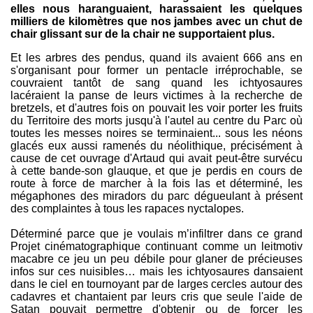
elles nous haranguaient, harassaient les quelques
milliers de kilomètres que nos jambes avec un chut de
chair glissant sur de la chair ne supportaient plus.
Et les arbres des pendus, quand ils avaient 666 ans en
s'organisant pour former un pentacle irréprochable, se
couvraient tantôt de sang quand les ichtyosaures
lacéraient la panse de leurs victimes à la recherche de
bretzels, et d'autres fois on pouvait les voir porter les fruits
du Territoire des morts jusqu'à l'autel au centre du Parc où
toutes les messes noires se terminaient... sous les néons
glacés eux aussi ramenés du néolithique, précisément à
cause de cet ouvrage d'Artaud qui avait peut-être survécu
à cette bande-son glauque, et que je perdis en cours de
route à force de marcher à la fois las et déterminé, les
mégaphones des miradors du parc dégueulant à présent
des complaintes à tous les rapaces nyctalopes.
Déterminé parce que je voulais m’infiltrer dans ce grand
Projet cinématographique continuant comme un leitmotiv
macabre ce jeu un peu débile pour glaner de précieuses
infos sur ces nuisibles… mais les ichtyosaures dansaient
dans le ciel en tournoyant par de larges cercles autour des
cadavres et chantaient par leurs cris que seule l'aide de
Satan pouvait permettre d'obtenir ou de forcer les