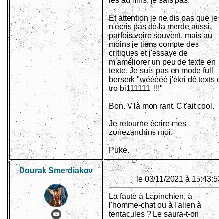
les admins, je sais pas.
Et attention je ne dis pas que je
n'écris pas de la merde aussi,
parfois voire souvent, mais au
moins je tiens compte des
critiques et j'essaye de
m'améliorer un peu de texte en
texte. Je suis pas en mode full
berserk "wééééé j'ékri dé texts 
tro bi111111 !!!!"
Bon. V'là mon rant. C't'ait cool.
Je retourne écrire mes
zonezandrins moi.
Puke.
Dourak Smerdiakov
le 03/11/2021 à 15:43:5
La faute à Lapinchien, à
l'homme-chat ou à l'alien à
tentacules ? Le saura-t-on