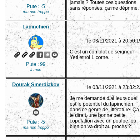
jamais ? Toutes ces questions
Pute :
-5
sans réponses, ça me déprime.
ma non troppo
Lapinchien
le 03/11/2021 à 20:50:1
C'est un complot de seigneur
Yeti et roi Licorne.
Pute :
99
à mort
Dourak Smerdiakov
le 03/11/2021 à 23:32:2
Je me demande d'ailleurs quel
est le potentiel du lapinchien
dans ce genre de littérature. Ça
te dirait, une bonne petite
copulation avec un poulpe, ou
Pute :
-5
bien on va droit au procès ?
ma non troppo