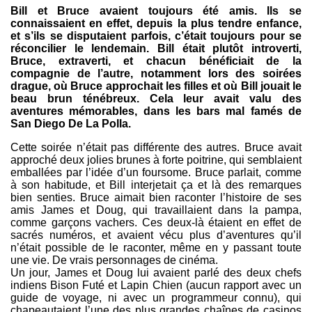
Bill et Bruce avaient toujours été amis. Ils se
connaissaient en effet, depuis la plus tendre enfance,
et s’ils se disputaient parfois, c’était toujours pour se
réconcilier le lendemain. Bill était plutôt introverti,
Bruce, extraverti, et chacun bénéficiait de la
compagnie de l’autre, notamment lors des soirées
drague, où Bruce approchait les filles et où Bill jouait le
beau brun ténébreux. Cela leur avait valu des
aventures mémorables, dans les bars mal famés de
San Diego De La Polla.
Cette soirée n’était pas différente des autres. Bruce avait
approché deux jolies brunes à forte poitrine, qui semblaient
emballées par l’idée d’un foursome. Bruce parlait, comme
à son habitude, et Bill interjetait ça et là des remarques
bien senties. Bruce aimait bien raconter l’histoire de ses
amis James et Doug, qui travaillaient dans la pampa,
comme garçons vachers. Ces deux-là étaient en effet de
sacrés numéros, et avaient vécu plus d’aventures qu’il
n’était possible de le raconter, même en y passant toute
une vie. De vrais personnages de cinéma.
Un jour, James et Doug lui avaient parlé des deux chefs
indiens Bison Futé et Lapin Chien (aucun rapport avec un
guide de voyage, ni avec un programmeur connu), qui
chapeautaient l’une des plus grandes chaînes de casinos