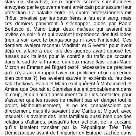
stars du show-biz), deux agents secrets surentrainées
envoyées par le gouvernement américain pour assurer leur
protection. La bataille entre les quatre professionnels mit
l’hôtel privatisé par les deux frères à feu et à sang, mais
ces derniers parvinrent à s’échapper, aidés par Paolo
Berlusco et Mario Luigi, deux mafieux qui avaient été
invités ce soir-là et qui avaient l’expérience des fusillades
(rien à voir avec le bunga-bunga ni avec Nintendo). Ces
derniers avaient reconnu Vladimir et Silvester pour avoir
déjà eu affaire à eux lors des guerres ayant opposé les
russes aux italiens pour le contrôle du trafic de cocaïne
dans le sud de la France, où deux marseillais, Jean-Marie
Micron et Emmanuel Bigard (est-il nécessaire de préciser
qu’il n’y a aucun rapport avec un politicien et un comédien
bien connus ?), les avaient sauvés in extrémis du feu des
kalachnikovs. Paolo et Mario expliquèrent à Mohammed et
Amine que Dourak et Stanislas étaient probablement dans
le coup, et qu’il allait absolument falloir les contacter, pour
s’assurer que les russes ne mettent pas en danger tout le
projet. Malheureusement, ils ne les connaissaient pas
directement, mais ils savaient que Carlos et Miguel, avec
lesquels ils avaient des liens familiaux aussi bien que des
relations d’affaires, puisqu’ils leur achetait de la cocaïne
qu’ils faisaient transiter par la République Très Très
Démocratique avant de l’importer en Europe cachée dans