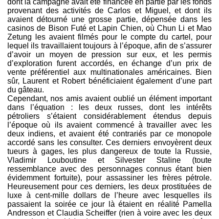
dont la campagne avait été financée en partie par les fonds
provenant des activités de Carlos et Miguel, et dont ils
avaient détourné une grosse partie, dépensée dans les
casinos de Bison Futé et Lapin Chien, où Chun Li et Mao
Zetung les avaient filmés pour le compte du cartel, pour
lequel ils travaillaient toujours à l’époque, afin de s’assurer
d’avoir un moyen de pression sur eux, et les permis
d’exploration furent accordés, en échange d’un prix de
vente préférentiel aux multinationales américaines. Bien
sûr, Laurent et Robert bénéficiaient également d’une part
du gâteau.
Cependant, nos amis avaient oublié un élément important
dans l’équation : les deux russes, dont les intérêts
pétroliers s’étaient considérablement étendus depuis
l’époque où ils avaient commencé à travailler avec les
deux indiens, et avaient été contrariés par ce monopole
accordé sans les consulter. Ces derniers envoyèrent deux
tueurs à gages, les plus dangereux de toute la Russie,
Vladimir Louboutine et Silvester Staline (toute
ressemblance avec des personnages connus étant bien
évidemment fortuite), pour assassiner les frères pétrole.
Heureusement pour ces derniers, les deux prostituées de
luxe à cent-mille dollars de l’heure avec lesquelles ils
passaient la soirée ce jour là étaient en réalité Pamella
Andresson et Claudia Scheiffer (rien à voire avec les deux