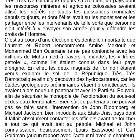
Très Très Démocratique depuis sa création, un pays dont
les ressources minières et agricoles colossales avaient
attisé les intérêts de toutes les puissances mondiales
depuis toujours, et dont l’élite avait su les monétiser et les
partager entre les intervenants de telle sorte que personne
n’ait intérêt à y envoyer son armée pour y défendre les
droits de l’Homme.
C’est au cours d’une élection présidentielle importante que
Laurent et Robert rencontrèrent Amine Mektoub et
Mohammed Ben Ousmane (à ne pas confondre avec les
millions de Mohammed à travers le monde), les « frères
pétrole », comme ils étaient connus dans leur pays
d’origine. En effet, les deux magnats de l’or noir étaient
venus explorer le sol de la République Très Très
Démocratique afin d’y découvrir des hydrocarbures, car les
études géologiques préliminaires étaient prometteuses. Ils
avaient alors noué un partenariat avec le Parti Au Pouvoir,
afin de sécuriser le monopole de l’exploration du sous-sol
et des eaux territoriales. Bien sûr, ce partenariat ne pouvait
pas se faire sans l’intervention de John Bloomberg et
Michael Jackson, bien introduits aux États-Unis, pays dont
il fallait absolument contacter les officiels avant de toucher
à tout ce qui avait trait au pétrole. Michael et John
connaissaient heureusement Louis Eastwood et Carl
Goldman (aucun rapport avec l’acteur ni avec le chanteur),