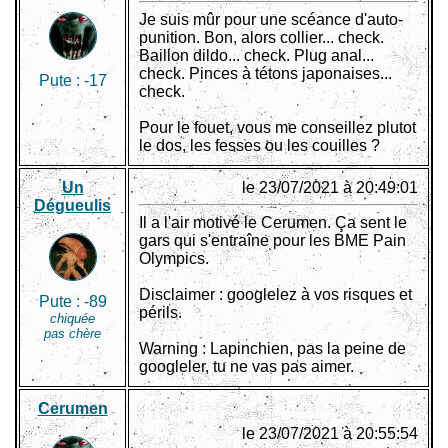
Je suis mûr pour une scéance d'auto-
punition. Bon, alors collier... check.
Baillon dildo... check. Plug anal...
check. Pinces à tétons japonaises...
Pute :
-17
check.
Pour le fouet, vous me conseillez plutot
le dos, les fesses ou les couilles ?
Un
le 23/07/2021 à 20:49:01
Dégueulis
Il a l'air motivé le Cerumen. Ça sent le
gars qui s'entraîne pour les BME Pain
Olympics.
Disclaimer : googlelez à vos risques et
Pute :
-89
périls.
chiquée
pas chère
Warning : Lapinchien, pas la peine de
googleler, tu ne vas pas aimer.
Cerumen
le 23/07/2021 à 20:55:54