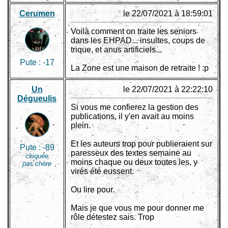
Cerumen
le 22/07/2021 à 18:59:01
Voilà comment on traite les seniors
dans les EHPAD... insultes, coups de
trique, et anus artificiels...
Pute :
-17
La Zone est une maison de retraite ! :p
Un
le 22/07/2021 à 22:22:10
Dégueulis
Si vous me confierez la gestion des
publications, il y'en avait au moins
plein.
Et les auteurs trop pour publieraient sur
Pute :
-89
paresseux des textes semaine au
chiquée
moins chaque ou deux toutes les, y
pas chère
virés été eussent.
Ou lire pour.
Mais je que vous me pour donner me
rôle détestez sais. Trop