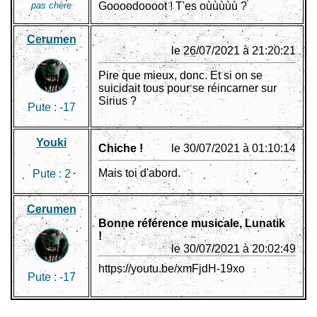
pas chère
Goooodoooot ! T'es oùùùùù ?
Cerumen
le 26/07/2021 à 21:20:21
Pire que mieux, donc. Et si on se
suicidait tous pour se réincarner sur
Sirius ?
Pute :
-17
Youki
Chiche !
le 30/07/2021 à 01:10:14
Mais toi d'abord.
Pute :
2
Cerumen
Bonne référence musicale, Lunatik
!
le 30/07/2021 à 20:02:49
https://youtu.be/xmFjdH-19xo
Pute :
-17