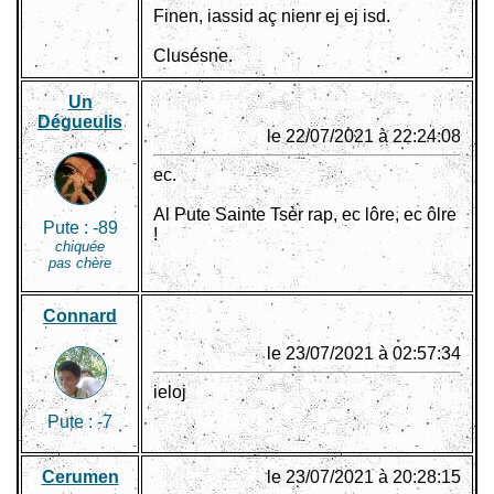
Finen, iassid aç nienr ej ej isd.
Clusésne.
Un
Dégueulis
le 22/07/2021 à 22:24:08
ec.
Al Pute Sainte Tsèr rap, ec lôre, ec ôlre
Pute :
-89
!
chiquée
pas chère
Connard
le 23/07/2021 à 02:57:34
ieloj
Pute :
-7
Cerumen
le 23/07/2021 à 20:28:15