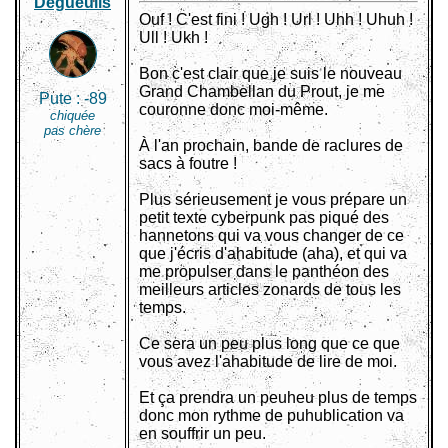
Dégueulis
Ouf ! C'est fini ! Ugh ! Url ! Uhh ! Uhuh !
Ull ! Ukh !
Bon c'est clair que je suis le nouveau
Grand Chambellan du Prout, je me
Pute :
-89
couronne donc moi-même.
chiquée
pas chère
À l'an prochain, bande de raclures de
sacs à foutre !
Plus sérieusement je vous prépare un
petit texte cyberpunk pas piqué des
hannetons qui va vous changer de ce
que j'écris d'ahabitude (aha), et qui va
me propulser dans le panthéon des
meilleurs articles zonards de tous les
temps.
Ce sera un peu plus long que ce que
vous avez l'ahabitude de lire de moi.
Et ça prendra un peuheu plus de temps
donc mon rythme de puhublication va
en souffrir un peu.