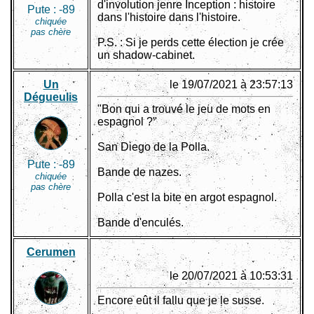
d'involution jenre Inception : histoire
Pute :
-89
dans l'histoire dans l'histoire.
chiquée
pas chère
P.S. : Si je perds cette élection je crée
un shadow-cabinet.
Un
le 19/07/2021 à 23:57:13
Dégueulis
"Bon qui a trouvé le jeu de mots en
espagnol ?"
San Diego de la Polla.
Pute :
-89
Bande de nazes.
chiquée
pas chère
Polla c'est la bite en argot espagnol.
Bande d'enculés.
Cerumen
le 20/07/2021 à 10:53:31
Encore eût il fallu que je le susse.