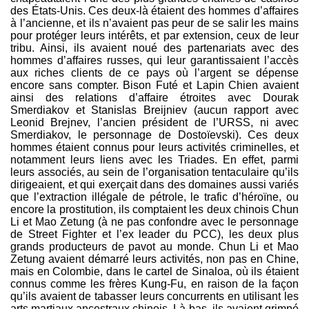
des États-Unis. Ces deux-là étaient des hommes d’affaires
à l’ancienne, et ils n’avaient pas peur de se salir les mains
pour protéger leurs intérêts, et par extension, ceux de leur
tribu. Ainsi, ils avaient noué des partenariats avec des
hommes d’affaires russes, qui leur garantissaient l’accès
aux riches clients de ce pays où l’argent se dépense
encore sans compter. Bison Futé et Lapin Chien avaient
ainsi des relations d’affaire étroites avec Dourak
Smerdiakov et Stanislas Breijniev (aucun rapport avec
Leonid Brejnev, l’ancien président de l’URSS, ni avec
Smerdiakov, le personnage de Dostoïevski). Ces deux
hommes étaient connus pour leurs activités criminelles, et
notamment leurs liens avec les Triades. En effet, parmi
leurs associés, au sein de l’organisation tentaculaire qu’ils
dirigeaient, et qui exerçait dans des domaines aussi variés
que l’extraction illégale de pétrole, le trafic d’héroïne, ou
encore la prostitution, ils comptaient les deux chinois Chun
Li et Mao Zetung (à ne pas confondre avec le personnage
de Street Fighter et l’ex leader du PCC), les deux plus
grands producteurs de pavot au monde. Chun Li et Mao
Zetung avaient démarré leurs activités, non pas en Chine,
mais en Colombie, dans le cartel de Sinaloa, où ils étaient
connus comme les frères Kung-Fu, en raison de la façon
qu’ils avaient de tabasser leurs concurrents en utilisant les
arts martiaux ancestraux chinois. Là-bas, ils avaient grimpé