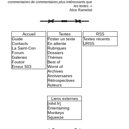
commentaires de commentaires plus intéressants que
les textes. »
Alice Rameliet
Accueil
Textes
RSS
Guide
Poster un texte
Textes récents
Contacts
En attente
URSS
La Saint-Con
Rubriques
Forum
Dossiers
Galeries
Thèmes
Foutoir
Best of
Erreur 503
Worst of
Archives
Anniversaires
Rétrospectives
Auteurs
Liens externes
[nihil.fr]
Entertaining
Monkeys
Squeeze