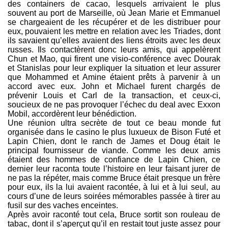
des containers de cacao, lesquels arrivaient le plus
souvent au port de Marseille, où Jean Marie et Emmanuel
se chargeaient de les récupérer et de les distribuer pour
eux, pouvaient les mettre en relation avec les Triades, dont
ils savaient qu’elles avaient des liens étroits avec les deux
russes. Ils contactèrent donc leurs amis, qui appelèrent
Chun et Mao, qui firent une visio-conférence avec Dourak
et Stanislas pour leur expliquer la situation et leur assurer
que Mohammed et Amine étaient prêts à parvenir à un
accord avec eux. John et Michael furent chargés de
prévenir Louis et Carl de la transaction, et ceux-ci,
soucieux de ne pas provoquer l’échec du deal avec Exxon
Mobil, accordèrent leur bénédiction.
Une réunion ultra secrète de tout ce beau monde fut
organisée dans le casino le plus luxueux de Bison Futé et
Lapin Chien, dont le ranch de James et Doug était le
principal fournisseur de viande. Comme les deux amis
étaient des hommes de confiance de Lapin Chien, ce
dernier leur raconta toute l’histoire en leur faisant jurer de
ne pas la répéter, mais comme Bruce était presque un frère
pour eux, ils la lui avaient racontée, à lui et à lui seul, au
cours d’une de leurs soirées mémorables passée à tirer au
fusil sur des vaches enceintes.
Après avoir raconté tout cela, Bruce sortit son rouleau de
tabac, dont il s’aperçut qu’il en restait tout juste assez pour