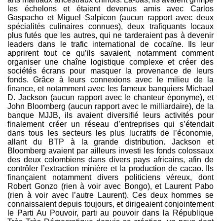
les échelons et étaient devenus amis avec Carlos
Gaspacho et Miguel Salpicon (aucun rapport avec deux
spécialités culinaires connues), deux trafiquants locaux
plus futés que les autres, qui ne tarderaient pas à devenir
leaders dans le trafic international de cocaïne. Ils leur
apprirent tout ce qu’ils savaient, notamment comment
organiser une chaîne logistique complexe et créer des
sociétés écrans pour masquer la provenance de leurs
fonds. Grâce à leurs connexions avec le milieu de la
finance, et notamment avec les fameux banquiers Michael
D. Jackson (aucun rapport avec le chanteur éponyme), et
John Bloomberg (aucun rapport avec le milliardaire), de la
banque MJJB, ils avaient diversifié leurs activités pour
finalement créer un réseau d’entreprises qui s’étendait
dans tous les secteurs les plus lucratifs de l’économie,
allant du BTP à la grande distribution. Jackson et
Bloomberg avaient par ailleurs investi les fonds colossaux
des deux colombiens dans divers pays africains, afin de
contrôler l’extraction minière et la production de cacao. Ils
finançaient notamment divers politiciens véreux, dont
Robert Gonzo (rien à voir avec Bongo), et Laurent Pabo
(rien à voir avec l’autre Laurent). Ces deux hommes se
connaissaient depuis toujours, et dirigeaient conjointement
le Parti Au Pouvoir, parti au pouvoir dans la République