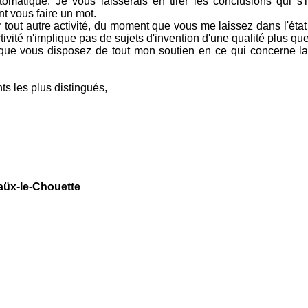
utomatique. Je vous laisserais en tirer les conclusions qui s'
t vous faire un mot.
r tout autre activité, du moment que vous me laissez dans l'éta
tivité n'implique pas de sujets d'invention d'une qualité plus qu
 que vous disposez de tout mon soutien en ce qui concerne la
s les plus distingués,
aüx-le-Chouette