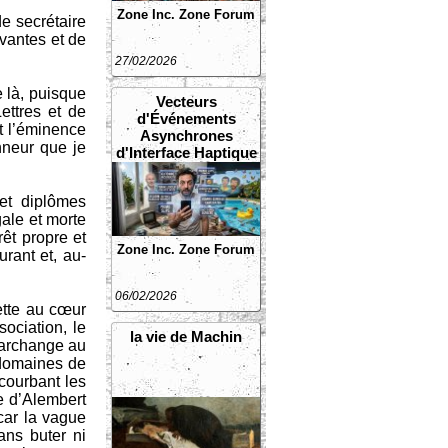
Zone Inc.
Zone Forum
de secrétaire
avantes et de
27/02/2026
 là, puisque
Vecteurs
ettres et de
d'Événements
et l’éminence
Asynchrones
nneur que je
d'Interface Haptique
Non Sollicités
 et diplômes
gale et morte
êt propre et
Zone Inc.
Zone Forum
urant et, au-
06/02/2026
ette au cœur
sociation, le
la vie de Machin
e archange au
 domaines de
 courbant les
de d’Alembert
 car la vague
ans buter ni