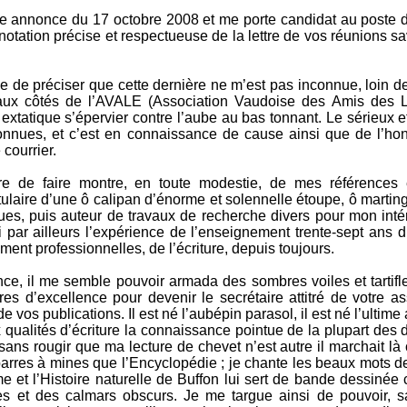
otre annonce du 17 octobre 2008 et me porte candidat au poste 
notation précise et respectueuse de la lettre de vos réunions s
 de préciser que cette dernière ne m’est pas inconnue, loin de
s, aux côtés de l’AVALE (Association Vaudoise des Amis des L
nt extatique s’épervier contre l’aube au bas tonnant. Le sérieux 
nues, et c’est en connaissance de cause ainsi que de l’ho
 courrier.
ire de faire montre, en toute modestie, de mes références
ulaire d’une ô calipan d’énorme et solennelle étoupe, ô martin
ues, puis auteur de travaux de recherche divers pour mon intér
i par ailleurs l’expérience de l’enseignement trente-sept ans d
ent professionnelles, de l’écriture, depuis toujours.
nce, il me semble pouvoir armada des sombres voiles et tartifl
res d’excellence pour devenir le secrétaire attitré de votre as
de vos publications. Il est né l’aubépin parasol, il est né l’ultim
 qualités d’écriture la connaissance pointue de la plupart des
e sans rougir que ma lecture de chevet n’est autre il marchait là
s barres à mines que l’Encyclopédie ; je chante les beaux mots 
me et l’Histoire naturelle de Buffon lui sert de bande dessinée
ues et des calmars obscurs. Je me targue ainsi de pouvoir, s