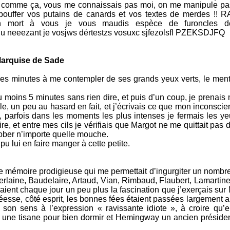
s comme ça, vous me connaissais pas moi, on me manipule p
bouffer vos putains de canards et vos textes de merdes !! 
hh mort à vous je vous maudis espèce de furoncles d
 neeezant je vosjws dértestzs vosuxc sjfezolsfl PZEKSDJFQ
 Marquise de Sade
ues minutes à me contempler de ses grands yeux verts, le men
 moins 5 minutes sans rien dire, et puis d’un coup, je prenais 
le, un peu au hasard en fait, et j’écrivais ce que mon inconscien
e, parfois dans les moments les plus intenses je fermais les y
re, et entre mes cils je vérifiais que Margot ne me quittait pas 
gober n’importe quelle mouche.
pu lui en faire manger à cette petite.
ne mémoire prodigieuse qui me permettait d’ingurgiter un nombr
rlaine, Baudelaire, Artaud, Vian, Rimbaud, Flaubert, Lamartine
ent chaque jour un peu plus la fascination que j’exerçais sur 
 déesse, côté esprit, les bonnes fées étaient passées largement
son sens à l’expression « ravissante idiote », à croire qu’el
it une tisane pour bien dormir et Hemingway un ancien présiden