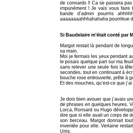
de connards !! Ca se passera pa
impunément ! Je vais vous faire 
bande d’admin pourrris ahhh
aaaaaaaahhhahahaha pourritrue du
Si Baudelaire m'était conté par
Margot restait là pendant de long
sa main.
Moi je fermais les yeux pendant au
le posais quelque part sur ma feuil
sans relever une seule fois la têt
secondes, tout en continuant à écri
bouche rose entrouverte, prête à 
Et des mouches, qu’est-ce que j’ai 
Je dois bien avouer que j’avais u
de phrases en quelques heures. Ve
Lorca, Ronsard ou Hugo développai
dire que si elle avait un corps de
son berceau. Margot donnait tout 
inventée pour elle. Verlaine resta
Unis.