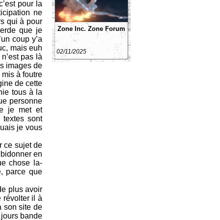
c’est pour la
icipation ne
s qui à pour
Zone Inc.
Zone Forum
merde que je
’un coup y’a
uc, mais euh
02/11/2025
n’est pas là
des images de
 mis à foutre
gine de cette
hie tous à la
que personne
e je met et
 textes sont
uais je vous
r ce sujet de
e bidonner en
ue chose la-
e, parce que
de plus avoir
révolter il à
à son site de
à jours bande