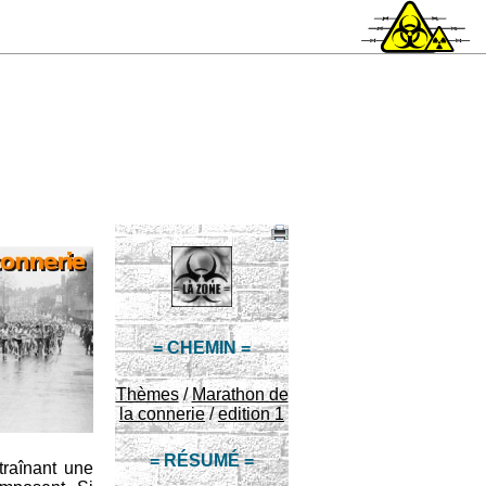
= CHEMIN =
Thèmes
/
Marathon de
la connerie
/
edition 1
= RÉSUMÉ =
traînant une