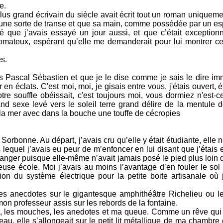
e.
plus grand écrivain du siècle avait écrit tout un roman uniquem
s une sorte de transe et que sa main, comme possédée par un esp
isé que j’avais essayé un jour aussi, et que c’était exception
comateux, espérant qu’elle me demanderait pour lui montrer ce 
s.
is Pascal Sébastien et que je le dise comme je sais le dire i
en éclats. C'est moi, moi, je gisais entre vous, j'étais ouvert, é
tre souffle obéissait, c'est toujours moi, vous dormiez n'est-c
and sexe levé vers le soleil terre grand délire de la mentule 
a mer avec dans la bouche une touffe de cécropies
Sorbonne. Au départ, j’avais cru qu’elle y était étudiante, elle n
quel j’avais eu peur de m’enfoncer en lui disant que j’étais e
nger puisque elle-même n’avait jamais posé le pied plus loin qu
ieuse école. Moi j’avais au moins l’avantage d’en fouler le sol
tion du système électrique pour la petite boite artisanale où j
 des anecdotes sur le gigantesque amphithéâtre Richelieu ou 
on professeur assis sur les rebords de la fontaine.
t, les mouches, les anedotes et ma queue. Comme un rêve qui lu
teau, elle s’allongeait sur le petit lit métallique de ma chambre 