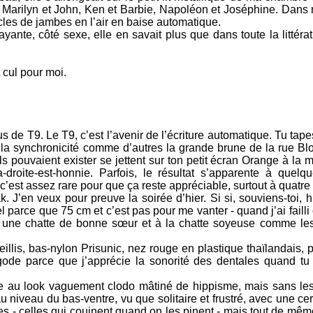
, Marilyn et John, Ken et Barbie, Napoléon et Joséphine. Dan
iècles de jambes en l’air en baise automatique.
rayante, côté sexe, elle en savait plus que dans toute la littéra
 cul pour moi.
de T9. Le T9, c’est l’avenir de l’écriture automatique. Tu tap
e la synchronicité comme d’autres la grande brune de la rue Bl
 pouvaient exister se jettent sur ton petit écran Orange à la 
a-droite-est-honnie. Parfois, le résultat s’apparente à quel
c’est assez rare pour que ça reste appréciable, surtout à quatr
 J’en veux pour preuve la soirée d’hier. Si si, souviens-toi, h
parce que 75 cm et c’est pas pour me vanter - quand j’ai failli
une chatte de bonne sœur et à la chatte soyeuse comme les
treillis, bas-nylon Prisunic, nez rouge en plastique thaïlandais,
t gode parce que j’apprécie la sonorité des dentales quand tu 
pe au look vaguement clodo mâtiné de hippisme, mais sans le
 niveau du bas-ventre, vu que solitaire et frustré, avec une cert
s - celles qui couinent quand on les pinent - mais tout de mê