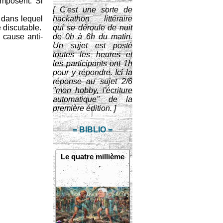
imposent. Si
[ C'est une sorte de
t dans lequel
hackathon littéraire
e discutable.
qui se déroule de nuit
 cause anti-
de 0h à 6h du matin.
Un sujet est posté
toutes les heures et
les participants ont 1h
pour y répondre. Ici la
réponse au sujet 2/6
"mon hobby, l'écriture
automatique" de la
première édition. ]
= BIBLIO =
Le quatre millième