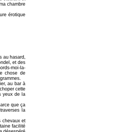
s ma chambre
ture érotique
es au hasard,
ondel, et des
mords-moi-la-
que chose de
e grammes.
ier, au bar à
 choper cette
 yeux de la
 parce que ça
traverses la
s chevaux et
aine facilité
me désespéré