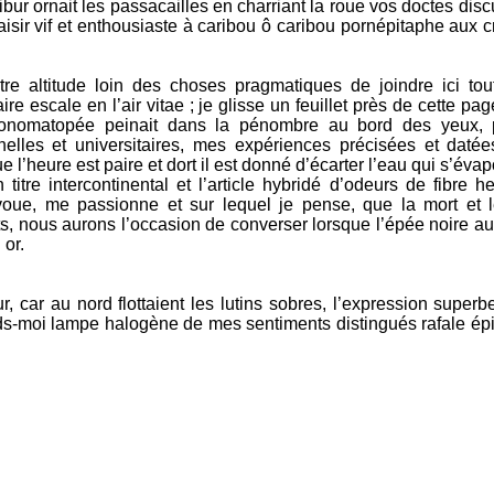
libur ornait les passacailles en charriant la roue vos doctes disc
laisir vif et enthousiaste à caribou ô caribou pornépitaphe aux c
votre altitude loin des choses pragmatiques de joindre ici to
aire escale en l’air vitae ; je glisse un feuillet près de cette p
 l’onomatopée peinait dans la pénombre au bord des yeux, 
nelles et universitaires, mes expériences précisées et datée
’heure est paire et dort il est donné d’écarter l’eau qui s’éva
tre intercontinental et l’article hybridé d’odeurs de fibre h
’avoue, me passionne et sur lequel je pense, que la mort et
ts, nous aurons l’occasion de converser lorsque l’épée noire au
 or.
 car au nord flottaient les lutins sobres, l’expression superb
s-moi lampe halogène de mes sentiments distingués rafale épi