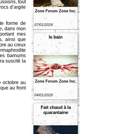
ussions, tout
rocs d’argile
Zone Forum
Zone Inc.
ute forme de
07/01/2026
age, dans mon
portant mes
le bain
s, ainsi que
pore au creux
ermaphrodite
 les barnums
ra suscité la
Zone Forum
Zone Inc.
e octobre au
que au front
04/01/2026
Fait chaud à la
quarantaine