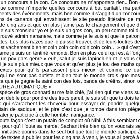
 à un concours à la con. Ce concours ne m’apportera rien.. Bon 
ue comme n’importe quelles concours à but caritatif, ma part
ments des événements, mais bon comme il s’aggit d’un concour
ins de canards qui envahissent le site pseudo littéraire de 
de cinq ans et que en plus j’aime pas le changement et que d
je suis monsieur yo et je suis un gros con, un peu comme toi d
trouvé admin nananére, mais comme je le suis et que le patron 
xtes. Les plus nazes que je puisse trouver, et de leurs foutres 
st vachement bien et coin coin coin coin coin coin… » qui c’est
e je suis un tentiné remonté. Bon en plus celui qui est à l’ori
 un pov gars genre « euh, salut je suis lapinchien et je vous c
 je suis plus mieux que vous et qu’en plus je fou des maths 
extes pour qu’ils parraissent plus mieux, et comme ce qu
qui ne sont pas autiste et bien tout le monde crois que mes
 que je gagne la saint con des fois, bande de crétins, sinon o
RITURE AUTOMATIQUE »
pèce de gros connard tu me fais chié, j’ai rien qui me viens su
 débile pour pondre des trucs pareil, je suis sûr que tu dois t
s qui s’arrachent les cheveux pour essayer de pondre quelq
tain de sadique, et le pire c’est que je tombe dans ton pièg
er je participe à cette horrible manigance..
oute façon c’est un putain de complot où Nihil à fais semblant 
o pour qu’il foute sa merde. Sachant très bien qu’on voudrais se 
initiative pourris dans le seul but que tout le monde participe 
 textes à publier pour les cinq ans à venir, je vous ai perçé 