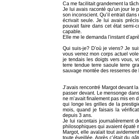
Ca me facilitait grandement la tâch
Je lui avais raconté qu’un jour le 
son inconscient. Qu’il entrait dan
écrivait seule. Je lui avais préc
pouvait faire dans cet état semi-
capable.
Elle me le demanda l'instant d'aprè
Qui suis-je? D'où je viens? Je su
vous verrez mon corps actuel voler 
je tendais les doigts vers vous, vo
terre tendue terre saoule terre gr
sauvage montée des resserres de l
J’avais rencontré Margot devant la 
passer devant. Le mensonge dans le
ne m’avait finalement pas mis en da
qui longe les grilles de la prestig
mois, quand je faisais la vérifica
depuis 3 ans.
Je lui racontais journalièrement
philosophiques qui avaient épaté m
Margot, elle avalait tout avidemen
toute éveillée. Après c’était du gâ