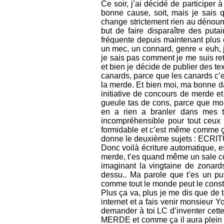
Ce soir, j’ai décidé de participer
bonne cause, soit, mais je sais q
change strictement rien au dénou
but de faire disparaître des puta
fréquente depuis maintenant plus 
un mec, un connard, genre « euh, 
je sais pas comment je me suis re
et bien je décide de publier des te
canards, parce que les canards c’e
la merde. Et bien moi, ma bonne dam
initiative de concours de merde et
gueule tas de cons, parce que moi
en a rien a branler dans mes t
incompréhensible pour tout ceux 
formidable et c’est même comme ça
donne le deuxième sujets : EC
Donc voilà écriture automatique, es
merde, t’es quand même un sale con
imaginant la vingtaine de zonard
dessu.. Ma parole que t’es un pu
comme tout le monde peut le constat
Plus ça va, plus je me dis que de t
internet et a fais venir monsieur Y
demander à toi LC d’inventer cette 
MERDE et comme ça il aura plein de