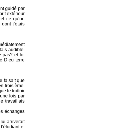
ent guidé par
rit extérieur
nel ce qu’on
dont j’étais
mmédiatement
tais audible,
e pas? et toi
de Dieu terre
e faisait que
n troisième,
e le trottoir
 une fois par
e travaillais
les échanges
i arriverait
d’étudiant et