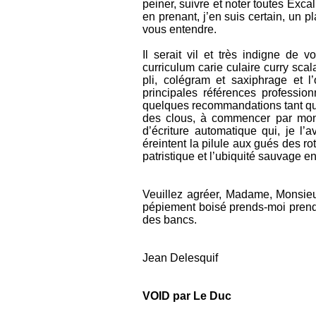
peiner, suivre et noter toutes Exca
en prenant, j’en suis certain, un p
vous entendre.
Il serait vil et très indigne de 
curriculum carie culaire curry scal
pli, colégram et saxiphrage et
principales références profession
quelques recommandations tant que l
des clous, à commencer par mon ti
d’écriture automatique qui, je l
éreintent la pilule aux gués des ro
patristique et l’ubiquité sauvage en
Veuillez agréer, Madame, Monsieur,
pépiement boisé prends-moi prend
des bancs.
Jean Delesquif
VOID par Le Duc