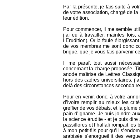
Par la présente, je fais suite à v
de votre association, chargé de la 
leur édition.
Pour commencer, il me semble utile
j’ai eu à travailler, maintes foi
l’Erudition). Or la foule élargissa
de vos membres me sont donc con
brigue, que je vous fais parvenir ce
Il me paraît tout aussi nécessa
concernant la charge proposée. Tit
anode maîtrise de Lettres Classiq
hors des cadres universitaires, j’a
delà des circonstances secondairem
Pour en venir, donc, à votre anno
d’ivoire remplir au mieux les critè
greffier de vos débats, et la plume 
pain d’igname. Je puis joindre aux
la science érudite - et je puis dir
passiflores et l’hallali rompait le
à mon petit-fils pour qu’il s’endor
arabisée s’enorgueillit des verg