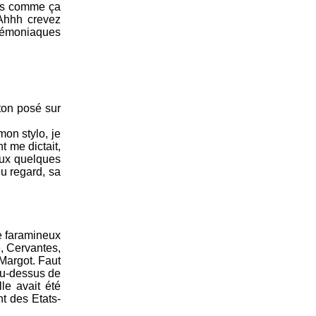
as comme ça
RAhhh crevez
émoniaques
ton posé sur
mon stylo, je
t me dictait,
eux quelques
du regard, sa
e faramineux
, Cervantes,
Margot. Faut
 au-dessus de
le avait été
t des Etats-