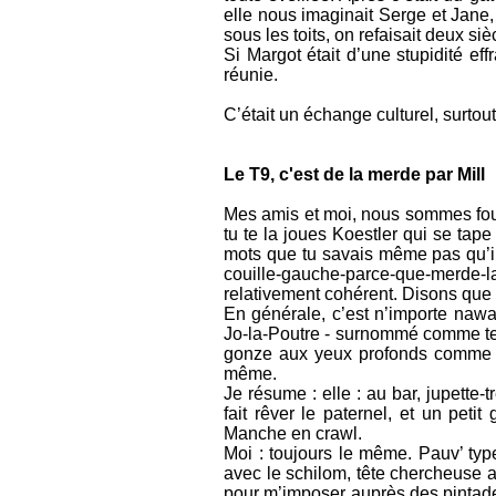
elle nous imaginait Serge et Jane
sous les toits, on refaisait deux s
Si Margot était d’une stupidité eff
réunie.
C’était un échange culturel, surtout
Le T9, c'est de la merde par Mill
Mes amis et moi, nous sommes fous 
tu te la joues Koestler qui se tap
mots que tu savais même pas qu’ils
couille-gauche-parce-que-merde-l
relativement cohérent. Disons que 
En générale, c’est n’importe nawak.
Jo-la-Poutre - surnommé comme tel 
gonze aux yeux profonds comme 
même.
Je résume : elle : au bar, jupette-
fait rêver le paternel, et un peti
Manche en crawl.
Moi : toujours le même. Pauv’ ty
avec le schilom, tête chercheuse au
pour m’imposer auprès des pintade